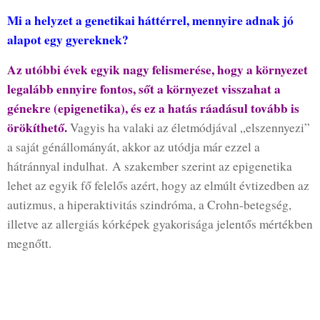
Mi a helyzet a genetikai háttérrel, mennyire adnak jó
alapot egy gyereknek?
Az utóbbi évek egyik nagy felismerése, hogy a környezet
legalább ennyire fontos, sőt a környezet visszahat a
génekre (epigenetika), és ez a hatás ráadásul tovább is
örökíthető.
Vagyis ha valaki az életmódjával „elszennyezi”
a saját génállományát, akkor az utódja már ezzel a
hátránnyal indulhat. A szakember szerint az epigenetika
lehet az egyik fő felelős azért, hogy az elmúlt évtizedben az
autizmus, a hiperaktivitás szindróma, a Crohn-betegség,
illetve az allergiás kórképek gyakorisága jelentős mértékben
megnőtt.