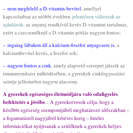
– nem megfelelő a D-vitamin-bevitel
, amellyel
kapcsolatban az utóbbi években
jelentősen változtak az
ajánlások
; az anyatej rendkívül kevés D-vitamint tartalmaz,
ezért a csecsemőknél a D-vitamin-pótlás nagyon fontos;
– ingatag lábakon áll a kalcium-foszfor anyagcsere is
, a
kalciumbevitel kevés, a foszfor sok;
– nagyon fontos a cink
, amely alapvető szerepet játszik az
immunrendszer működésében, a gyerekek cinkfogyasztási
szintje jellemzően nagyon alacsony.
A gyerekek egészséges életmódjára való odafigyelés
befektetés a jövőbe
...
A gyerekorvosok célja, hogy a
későbbi egészség szempontjából meghatározó időszakban –
a fogantatástól nagyjából kétéves korig – hiteles
információkat nyújtsanak a szülőknek a gyerekek helyes