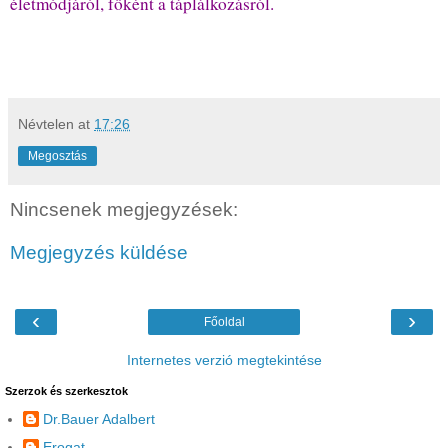
életmódjáról, főként a táplálkozásról.
Névtelen
at
17:26
Megosztás
Nincsenek megjegyzések:
Megjegyzés küldése
‹
›
Főoldal
Internetes verzió megtekintése
Szerzok és szerkesztok
Dr.Bauer Adalbert
Erogat