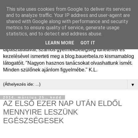
This site uses cookies from Google to deliver its services
Dr. Bauer Béla Ph.D.
and to analyze traffic. Your IP address and user-agent are
shared with Google along with performance and security
gyermekgyógyász
metrics to ensure quality of service, generate usage
statistics, and to detect and address abuse.
Dr. Bauer Béla Ph.D. gyermekgyógyász főorvos, 50 éves
LEARN MORE
GOT IT
tapasztalatával, számos gyermekbetegség tüneteivel és
kezelésével ismerteti meg a blog.bauerbela.ro kismamablog
látogatóit. "Nagyon hasznos tanácsokat olvashattunk ismét.
Minden szülőnek ajánlom figyelmébe." K.L.
▼
2014. március 25., kedd
AZ ELSŐ EZER NAP UTÁN ELDŐL
MENNYIRE LESZÜNK
EGÉSZSÉGESEK