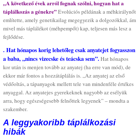
„A következő évek arról fognak szólni, hogyan hat a
táplálkozás a génekre”
Evolúciós példának a méhkirálynőt
említette, amely genetikailag megegyezik a dolgozókkal, ám
mivel más táplálékot (méhpempőt) kap, teljesen más lesz a
fejlődése.
. Hat hónapos korig lehetőleg csak anyatejet fogyasszon
a baba, „nincs vizecske és teácska sem”.
Hat hónapos
kor után is menjen tovább az anyatej (ha erre van mód), de
ekkor már fontos a hozzátáplálás is. „Az anyatej az első
védőoltás, a tápanyagok mellett tele van mindenféle értékes
anyaggal. Az anyatejes gyerekeknek nagyobb az esélyük
arra, hogy egészségesebb felnőttek legyenek” – mondta a
szakember.
A leggyakoribb táplálkozási
hibák