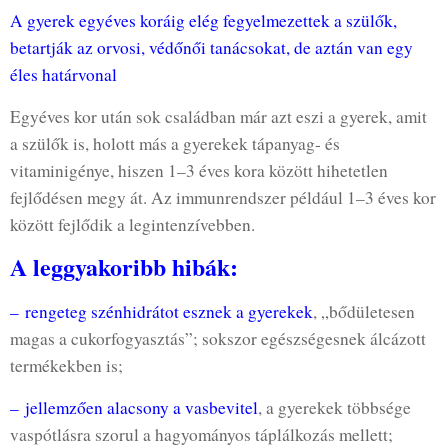
A gyerek egyéves koráig elég fegyelmezettek a szülők,
betartják az orvosi, védőnői tanácsokat, de aztán van egy
éles határvonal
Egyéves kor után sok családban már azt eszi a gyerek, amit
a szülők is, holott más a gyerekek tápanyag- és
vitaminigénye, hiszen 1–3 éves kora között hihetetlen
fejlődésen megy át. Az immunrendszer például 1–3 éves kor
között fejlődik a legintenzívebben.
A leggyakoribb hibák:
– rengeteg szénhidrátot esznek a gyerekek
, „bődületesen
magas a cukorfogyasztás”; sokszor egészségesnek álcázott
termékekben is;
– jellemzően alacsony a vasbevitel
, a gyerekek többsége
vaspótlásra szorul a hagyományos táplálkozás mellett;