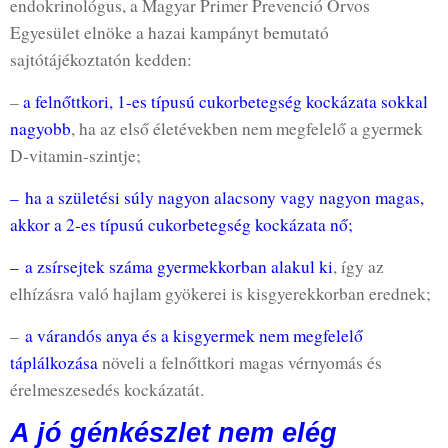
endokrinológus, a Magyar Primer Prevenció Orvos
Egyesület elnöke a hazai kampányt bemutató
sajtótájékoztatón kedden:
–
a felnőttkori, 1-es típusú cukorbetegség kockázata sokkal
nagyobb
, ha az első életévekben nem megfelelő a gyermek
D-vitamin-szintje;
– ha a születési súly nagyon alacsony vagy nagyon magas,
akkor a 2-es típusú cukorbetegség kockázata nő;
– a zsírsejtek száma gyermekkorban alakul ki
, így az
elhízásra való hajlam gyökerei is kisgyerekkorban erednek;
–
a várandós anya és a kisgyermek nem megfelelő
táplálkozása
növeli a felnőttkori magas vérnyomás és
érelmeszesedés kockázatát.
A jó génkészlet nem elég