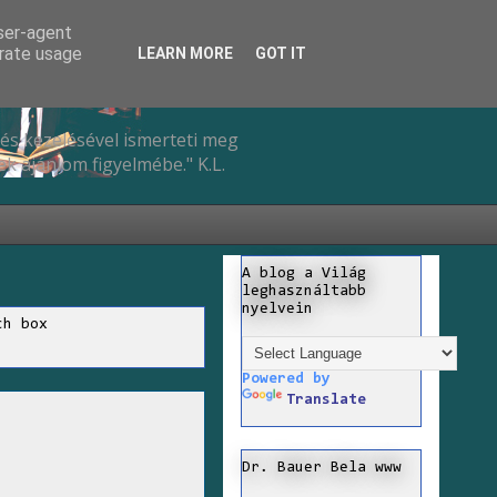
user-agent
erate usage
LEARN MORE
GOT IT
és kezelésével ismerteti meg
k ajánlom figyelmébe." K.L.
A blog a Világ
leghasználtabb
nyelvein
ch box
Powered by
Translate
Dr. Bauer Bela www