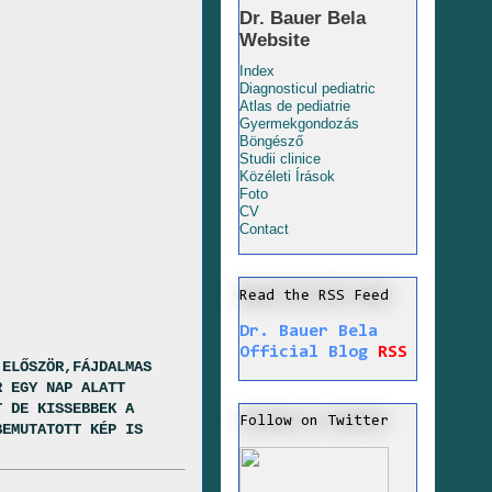
Dr. Bauer Bela
Website
Index
Diagnosticul pediatric
Atlas de pediatrie
Gyermekgondozás
Böngésző
Studii clinice
Közéleti Írások
Foto
CV
Contact
Read the RSS Feed
Dr. Bauer Bela
Official Blog
RSS
 ELŐSZÖR,FÁJDALMAS
R EGY NAP ALATT
T DE KISSEBBEK A
Follow on Twitter
BEMUTATOTT KÉP IS