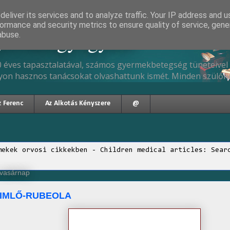
eliver its services and to analyze traffic. Your IP address and 
ormance and security metrics to ensure quality of service, gen
gyermekgyógyász
abuse.
 éves tapasztalatával, számos gyermekbetegség tüneteivel 
yon hasznos tanácsokat olvashattunk ismét. Minden szülőne
z Ferenc
Az Alkotás Kényszere
@
mekek orvosi cikkekben - Children medical articles: Sear
, vasárnap
IMLŐ-RUBEOLA