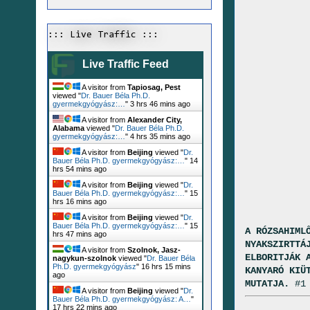
::: Live Traffic :::
Live Traffic Feed
A visitor from
Tapiosag, Pest
viewed "
Dr. Bauer Béla Ph.D.
gyermekgyógyász:…
"
3 hrs 46 mins ago
A visitor from
Alexander City,
Alabama
viewed "
Dr. Bauer Béla Ph.D.
gyermekgyógyász:…
"
4 hrs 35 mins ago
A visitor from
Beijing
viewed "
Dr.
Bauer Béla Ph.D. gyermekgyógyász:…
"
14
hrs 54 mins ago
A visitor from
Beijing
viewed "
Dr.
Bauer Béla Ph.D. gyermekgyógyász:…
"
15
hrs 16 mins ago
A visitor from
Beijing
viewed "
Dr.
Bauer Béla Ph.D. gyermekgyógyász:…
"
15
A RÓZSAHIML
hrs 47 mins ago
NYAKSZIRTTÁ
A visitor from
Szolnok, Jasz-
ELBORITJÁK 
nagykun-szolnok
viewed "
Dr. Bauer Béla
Ph.D. gyermekgyógyász
"
16 hrs 15 mins
KANYARÓ KIÜ
ago
MUTATJA.
#1
A visitor from
Beijing
viewed "
Dr.
Bauer Béla Ph.D. gyermekgyógyász: A…
"
17 hrs 22 mins ago