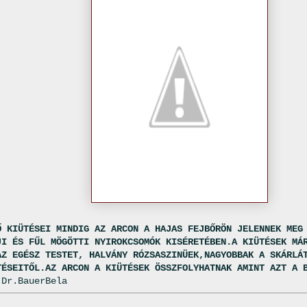
Ő KIÜTÉSEI MINDIG AZ ARCON A HAJAS FEJBŐRÖN JELENNEK MEG
JI ÉS FŰL MÖGÖTTI NYIROKCSOMÓK KISÉRETÉBEN.A KIÜTÉSEK MÁ
AZ EGÉSZ TESTET, HALVÁNY RÓZSASZINÜEK,NAGYOBBAK A SKÁRLÁ
TÉSEITŐL.AZ ARCON A KIÜTÉSEK ÖSSZFOLYHATNAK AMINT AZT A 
 Dr.BauerBela