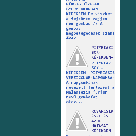
BŐRFERTŐZÉSEK
GYERMEKKORBAN
KÉPEKBEN De viszket
a fejbőröm vajjon
nem gombás ?? A
gombás
megbetegedések száma
évek ...
PITYRIAZI
SOK-
KÉPEKBEN-
PITYRIÁZI
SOK –
KÉPEKBEN- PITYRIASIS
VERZICOLOR-NAPGOMBA-
A napgombának
nevezett fertőzést a
Malassezia furfur
nevű gombafaj
okoz...
ROVARCSIP
ÉSEK ÉS
AZOK
HATÁSAI
KÉPEKBEN