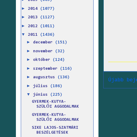
2015
(865)
►
2014
(1077)
►
2013
(1127)
►
2012
(1011)
▼
2011
(1436)
►
december
(151)
►
november
(32)
►
október
(124)
►
szeptember
(116)
►
augusztus
(136)
Újabb bej
►
július
(186)
▼
június
(225)
GYERMEK-KUTYA-
SZÜLŐI AGGODALMAK
GYERMEK-KUTYA-
SZÜLŐI AGGODALMAK
SIKE LAJOS-SZATMÁRI
BESZÉLGETÉSEK