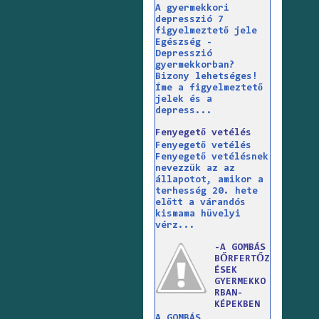
A gyermekkori
depresszió 7
figyelmeztető jele
Egészség -
Depresszió
gyermekkorban?
Bizony lehetséges!
Íme a figyelmeztető
jelek és a
depress...
Fenyegető vetélés
Fenyegető vetélés
Fenyegető vetélésnek
nevezzük az az
állapotot, amikor a
terhesség 20. hete
előtt a várandós
kismama hüvelyi
vérz...
-A GOMBÁS
BŐRFERTŐZ
ÉSEK
GYERMEKKO
RBAN-
KÉPEKBEN
A GOMBÁS