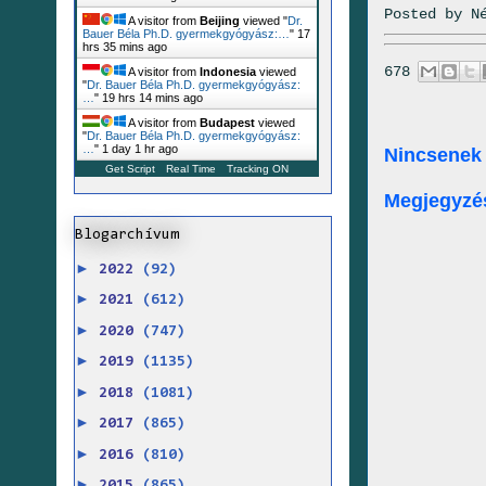
Posted by
N
A visitor from
Beijing
viewed "
Dr.
Bauer Béla Ph.D. gyermekgyógyász:…
"
17
hrs 35 mins ago
678
A visitor from
Indonesia
viewed
"
Dr. Bauer Béla Ph.D. gyermekgyógyász:
…
"
19 hrs 14 mins ago
A visitor from
Budapest
viewed
"
Dr. Bauer Béla Ph.D. gyermekgyógyász:
…
"
1 day 1 hr ago
Nincsenek
Get Script
Real Time
Tracking ON
Megjegyzé
Blogarchívum
►
2022
(92)
►
2021
(612)
►
2020
(747)
►
2019
(1135)
►
2018
(1081)
►
2017
(865)
►
2016
(810)
►