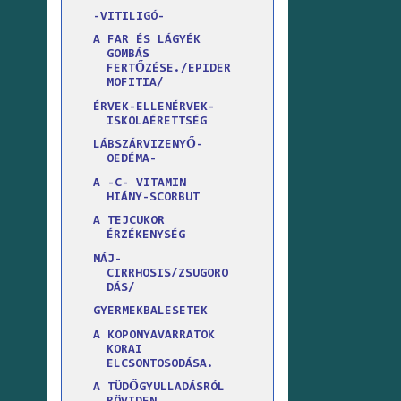
-VITILIGÓ-
A FAR ÉS LÁGYÉK
GOMBÁS
FERTŐZÉSE./EPIDER
MOFITIA/
ÉRVEK-ELLENÉRVEK-
ISKOLAÉRETTSÉG
LÁBSZÁRVIZENYŐ-
OEDÉMA-
A -C- VITAMIN
HIÁNY-SCORBUT
A TEJCUKOR
ÉRZÉKENYSÉG
MÁJ-
CIRRHOSIS/ZSUGORO
DÁS/
GYERMEKBALESETEK
A KOPONYAVARRATOK
KORAI
ELCSONTOSODÁSA.
A TÜDŐGYULLADÁSRÓL