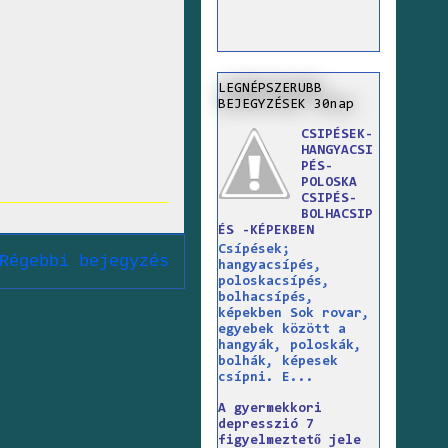
LEGNÉPSZERUBB
BEJEGYZÉSEK 30nap
CSIPÉSEK-
HANGYACSI
PÉS-
POLOSKA
CSIPÉS-
BOLHACSIP
ÉS -KÉPEKBEN
Csípések;
Régebbi bejegyzés
hangyacsípés,
poloskacsípés,
bolhacsípés,
képekben Sok rovar,
egyebek között a
hangyák, poloskák,
bolhák, képesek
csípni. E...
A gyermekkori
depresszió 7
figyelmeztető jele