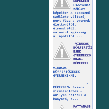
KÉPEKBEN
Csecsemős
zéklet
képekben A csecsemő
széklete változó,
mert függ a gyermek
életkorától,
étrendjétől,
valamint egészségi
állapotától ...
-VIRUSOS
BŐRFERTŐZ
ÉSEK
GYERMEKKO
RBAN-
KÉPEKKEL
VIRUSOS
BŐRFERTŐZÉSEK
GYERMEKEKNÉL
-
KÉPEKBEN- Számos
vírusfertőzés -
amilyen például a
kanyaró, a...
PATTANÁSB