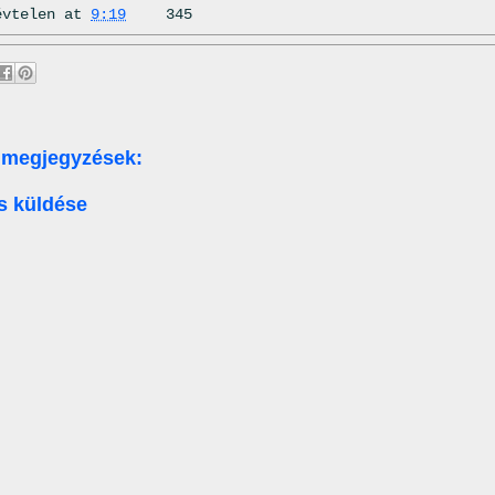
évtelen
at
9:19
345
 megjegyzések:
s küldése