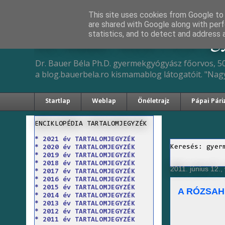
This site uses cookies from Google to d
are shared with Google along with perf
Dr. Bauer Béla Ph.D. 
statistics, and to detect and address 
Dr. Bauer Béla Ph.D. gyermekgyógyász főorvos, 50
a blog.bauerbela.ro kismamablog látogatóit. "Nag
Startlap
Weblap
Önéletrajz
Pápai Pári
ENCIKLOPÉDIA TARTALOMJEGYZÉK
* 2021 év TARTALOMJEGYZÉK
Keresés: gyer
* 2020 év TARTALOMJEGYZÉK
* 2019 év TARTALOMJEGYZÉK
* 2018 év TARTALOMJEGYZÉK
2011. június 12.
* 2017 év TARTALOMJEGYZÉK
* 2016 év TARTALOMJEGYZÉK
* 2015 év TARTALOMJEGYZÉK
A RÓZSAH
* 2014 év TARTALOMJEGYZÉK
* 2013 év TARTALOMJEGYZÉK
* 2012 év TARTALOMJEGYZÉK
* 2011 év TARTALOMJEGYZÉK