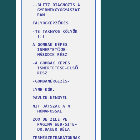
--BLITZ DIAGNÓZIS A
GYERMEKGYÓGYÁSZAT
BAN
TÁLYOGKÉPZŐDÉS
-TE TAKNYOS KÖLYÖK
!!!
A GOMBÁK KÉPES
ISMERTETŐJE-
MÁSODIK RÉSZ-
-A GOMBÁK KÉPES
ISMERTETÉSE-ELSŐ
RÉSZ
-GOMBAMÉRGEZÉS-
LYME-KÓR.
PAVLIK-KENGYEL
MIT JÁTSZAK A 4
HÓNAPOSSAL
2OO DE ZILE PE
PAGINA WEB-SITE-
DR.BAUER BÉLA
TERMÉSZETBARÁTOKNAK