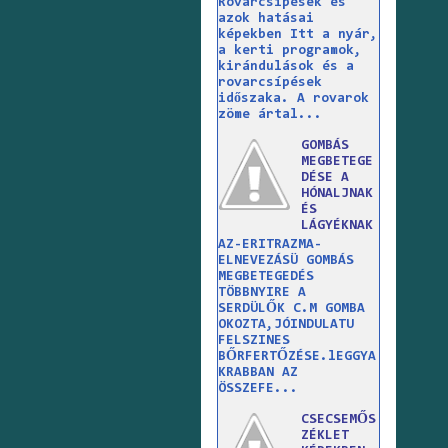
Rovarcsípések és
azok hatásai
képekben Itt a nyár,
a kerti programok,
kirándulások és a
rovarcsípések
időszaka. A rovarok
zöme ártal...
GOMBÁS
MEGBETEGE
DÉSE A
HÓNALJNAK
ÉS
LÁGYÉKNAK
AZ-ERITRAZMA-
ELNEVEZÁSÜ GOMBÁS
MEGBETEGEDÉS
TÖBBNYIRE A
SERDÜLŐK C.M GOMBA
OKOZTA,JÓINDULATU
FELSZINES
BŐRFERTŐZÉSE.lEGGYA
KRABBAN AZ
ÖSSZEFE...
CSECSEMŐS
ZÉKLET