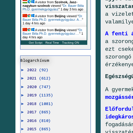
A visitor from
Szolnok, Jasz-
visszata
nagykun-szolnok
viewed "
Dr. Bauer Béla
Ph.D. gyermekgyógyász
"
1 day 3 hrs ago
a vizele
A visitor from
Beijing
viewed "
Dr.
Bauer Béla Ph.D. gyermekgyógyász: A…
"
valamily
1 day 4 hrs ago
A visitor from
Beijing
viewed "
Dr.
A fenti 
Bauer Béla Ph.D. gyermekgyógyász:…
"
1
day 4 hrs ago
a szoron
Get Script
Real Time
Tracking ON
ezt csek
szorongó
Blogarchívum
érzékeny
►
2022
(92)
Egészség
►
2021
(612)
►
2020
(747)
A gyerm
►
2019
(1135)
mozgássé
►
2018
(1081)
Előfordu
►
2017
(865)
idegkáro
►
2016
(810)
fogadásá
►
2015
(865)
visszaté