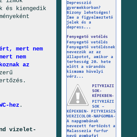
z izmok
Depresszió
k és kiengedik
gyermekkorban?
Bizony lehetséges!
ményeként
Íme a figyelmeztető
jelek és a
depress...
Fenyegető vetélés
Fenyegető vetélés
Fenyegető vetélésnek
ért, mert nem
nevezzük az az
mert nem
állapotot, amikor a
terhesség 20. hete
koznak az
előtt a várandós
zerű
kismama hüvelyi
vérz...
ertőzés.
PITYRIAZI
SOK-
KÉPEKBEN-
PITYRIÁZI
WC-hez
.
SOK –
KÉPEKBEN- PITYRIASIS
VERZICOLOR-NAPGOMBA-
A napgombának
nevezett fertőzést a
nd vizelet-
Malassezia furfur
nevű gombafaj