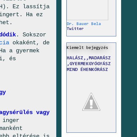
H). Ez lassítja
ingert. Ha ez
het.
Dr. Bauer Bela
Twitter
dódik
. Sokszor
cia
okaként, de
Kiemelt bejegyzés
Ha a gyermek
i, és
HALÁSZ,,MADARÁSZ
,GYERMEKGYÓGYÁSZ
MIND ÉHENKÓRÁSZ
gy
agysérülés vagy
 inger
manként
ebb eltérése is