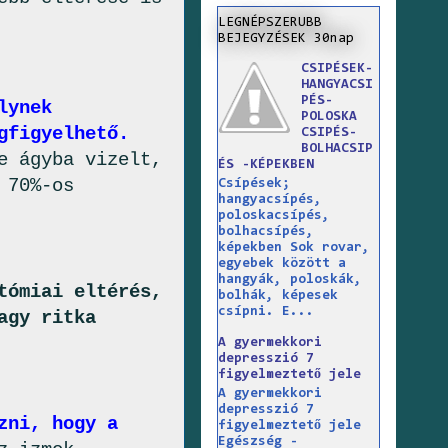
LEGNÉPSZERUBB
BEJEGYZÉSEK 30nap
CSIPÉSEK-
HANGYACSI
PÉS-
lynek
POLOSKA
gfigyelhető.
CSIPÉS-
BOLHACSIP
e ágyba vizelt,
ÉS -KÉPEKBEN
 70%-os
Csípések;
hangyacsípés,
poloskacsípés,
bolhacsípés,
képekben Sok rovar,
egyebek között a
hangyák, poloskák,
tómiai eltérés,
bolhák, képesek
csípni. E...
agy ritka
A gyermekkori
depresszió 7
figyelmeztető jele
A gyermekkori
depresszió 7
zni, hogy a
figyelmeztető jele
Egészség -