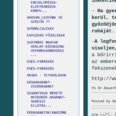
inkontin
ENCIKLOPÉDIA-
ELEKTRONIKUS
-
Ha gye
KÖNYV...
kerül, t
HOGYAN LEGYÜNK JÓ
SZÜLŐK ??
győződjö
GYÜMÖLCSLEVEK
ruháját
.
EGYSZERÜ FŐZELÉKEK
-
A legfo
SZATMÁRI MAGYAR
HIRLAP-KÖZHASZNU
viseljen
GYERMEKGONDOZÁSI
a bőrirr
...
az ember
ÉGÉS-FORRÁZÁS
fekszene
ÉGÉS-FORRÁZÁS
HEGEK - TETOVÁLÁSOK
http://w
KÁSADAGANAT-
ZSIRDAGANAT
#1 Dr.Bauer
GIGANTIKUS MÉRETÜ
NYIROKÉR DAGANAT-
Posted by
N
SEBÉSZI
ELLÁTÁS...
ÉRDAGANATOK/ANGIÓMÁ
678