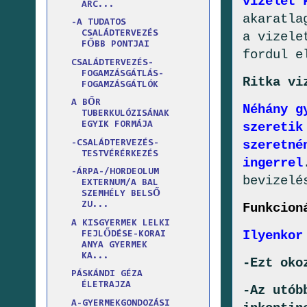
vizelet 
ARC...
akaratla
-A TUDATOS
CSALÁDTERVEZÉS
a vizele
FŐBB PONTJAI
fordul e
CSALÁDTERVEZÉS-
FOGAMZÁSGÁTLÁS-
Ritka vi
FOGAMZÁSGÁTLÓK
A BŐR
Néhány g
TUBERKULÓZISÁNAK
szeretik
EGYIK FORMÁJA
szeretné
-CSALÁDTERVEZÉS-
TESTVÉRÉRKEZÉS
ingerrel
-ÁRPA-/HORDEOLUM
bevizelé
EXTERNUM/A BAL
SZEMHÉLY BELSŐ
ZU...
Funkcion
A KISGYERMEK LELKI
Ilyenkor
FEJLŐDÉSE-KORAI
ANYA GYERMEK
KA...
-Ezt oko
PÁSKÁNDI GÉZA
ÉLETRAJZA
-Az utób
A-GYERMEKGONDOZÁSI