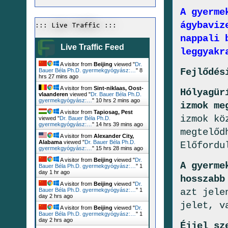
A gyerme
ágybaviz
::: Live Traffic :::
nappali 
Live Traffic Feed
leggyakr
A visitor from
Beijing
viewed "
Dr.
Fejlődés
Bauer Béla Ph.D. gyermekgyógyász:…
"
8
hrs 27 mins ago
A visitor from
Sint-niklaas, Oost-
Hólyagür
vlaanderen
viewed "
Dr. Bauer Béla Ph.D.
gyermekgyógyász:…
"
10 hrs 2 mins ago
izmok me
A visitor from
Tapiosag, Pest
izmok kö
viewed "
Dr. Bauer Béla Ph.D.
gyermekgyógyász:…
"
14 hrs 39 mins ago
megtelőd
A visitor from
Alexander City,
Alabama
viewed "
Dr. Bauer Béla Ph.D.
Előfordu
gyermekgyógyász:…
"
15 hrs 28 mins ago
A visitor from
Beijing
viewed "
Dr.
A gyerme
Bauer Béla Ph.D. gyermekgyógyász:…
"
1
day 1 hr ago
hosszabb
A visitor from
Beijing
viewed "
Dr.
azt jele
Bauer Béla Ph.D. gyermekgyógyász:…
"
1
day 2 hrs ago
jelet, v
A visitor from
Beijing
viewed "
Dr.
Bauer Béla Ph.D. gyermekgyógyász:…
"
1
day 2 hrs ago
Éjjel sz