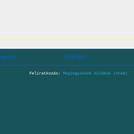
egyzés
Főoldal
Feliratkozás:
Megjegyzések küldése (Atom)