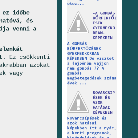
okoz...
 ez időbe
-A GOMBÁS
BŐRFERTŐZ
hatóvá, és
ÉSEK
dja venni a
GYERMEKKO
RBAN-
KÉPEKBEN
A GOMBÁS
elenkát
BŐRFERTŐZÉSEK
GYERMEKKORBAN
t
. Ez csökkenti
KÉPEKBEN De viszket
a fejbőröm vajjon
akrabban azokat
nem gombás ?? A
ek vagy
gombás
megbetegedések száma
évek ...
ROVARCSIP
ÉSEK ÉS
AZOK
HATÁSAI
KÉPEKBEN
Rovarcsípések és
azok hatásai
képekben Itt a nyár,
a kerti programok,