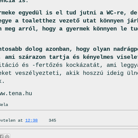
encia is
.
rmeke egyedül is el tud jutni a WC-re, de
egye a toaletthez vezető utat könnyen jár
n meg arról, hogy a gyermek könnyen le tu
ntosabb dolog azonban, hogy olyan nadrágp
, ami szárazon tartja és kényelmes visele
itáció és -fertőzés kockázatát, ami leggy
eket veszélyezteti, akik hoszzú ideig üln
k.
ww.tena.hu
Bela
évtelen
at
12:38
345