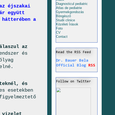
Diagnosticul pediatric
az éjszakai
Atlas de pediatrie
ár együtt
Gyermekgondozás
Böngésző
 hátterében a
Studii clinice
Közéleti Írások
Foto
CV
Contact
álaszul az
Read the RSS Feed
endszer és
ólyag
Dr. Bauer Bela
Official Blog
RSS
elné.
Follow on Twitter
teknél, és
es esetekben
figyelmeztető
 vizelet