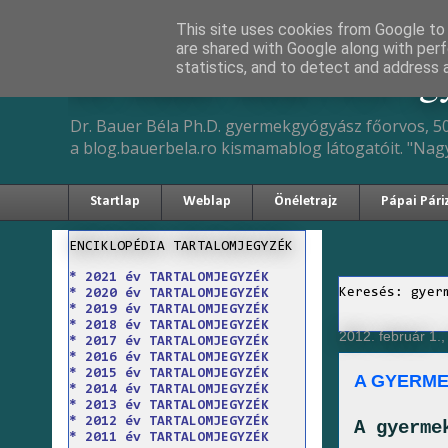
This site uses cookies from Google to d
are shared with Google along with perf
Dr. Bauer Béla Ph.D. 
statistics, and to detect and address 
Dr. Bauer Béla Ph.D. gyermekgyógyász főorvos, 50
a blog.bauerbela.ro kismamablog látogatóit. "Nag
Startlap
Weblap
Önéletrajz
Pápai Pári
ENCIKLOPÉDIA TARTALOMJEGYZÉK
* 2021 év TARTALOMJEGYZÉK
Keresés: gyer
* 2020 év TARTALOMJEGYZÉK
* 2019 év TARTALOMJEGYZÉK
* 2018 év TARTALOMJEGYZÉK
2012. február 1.,
* 2017 év TARTALOMJEGYZÉK
* 2016 év TARTALOMJEGYZÉK
* 2015 év TARTALOMJEGYZÉK
A GYERME
* 2014 év TARTALOMJEGYZÉK
* 2013 év TARTALOMJEGYZÉK
* 2012 év TARTALOMJEGYZÉK
A gyerme
* 2011 év TARTALOMJEGYZÉK