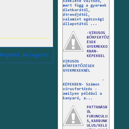
széklete változó,
mert függ a gyermek
életkorától,
étrendjétől,
valamint egészségi
állapotától ...
-VIRUSOS
BŐRFERTŐZ
ÉSEK
GYERMEKKO
RBAN-
Régebbi bejegyzés
KÉPEKKEL
VIRUSOS
BŐRFERTŐZÉSEK
GYERMEKEKNÉL
-
KÉPEKBEN- Számos
vírusfertőzés -
amilyen például a
kanyaró, a...
PATTANÁSB
ÓL
FURUNCULU
S,KARBUNK
ULUS/KELE