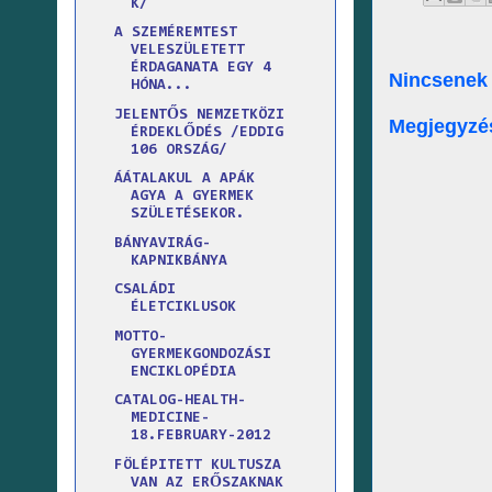
K/
A SZEMÉREMTEST
VELESZÜLETETT
ÉRDAGANATA EGY 4
Nincsenek
HÓNA...
JELENTŐS NEMZETKÖZI
Megjegyzé
ÉRDEKLŐDÉS /EDDIG
106 ORSZÁG/
ÁÁTALAKUL A APÁK
AGYA A GYERMEK
SZÜLETÉSEKOR.
BÁNYAVIRÁG-
KAPNIKBÁNYA
CSALÁDI
ÉLETCIKLUSOK
MOTTO-
GYERMEKGONDOZÁSI
ENCIKLOPÉDIA
CATALOG-HEALTH-
MEDICINE-
18.FEBRUARY-2012
FÖLÉPITETT KULTUSZA
VAN AZ ERŐSZAKNAK