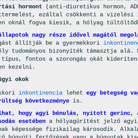
rtási hormont
(anti-diuretikus hormon, AD
ttermelést, ezáltal csökkenti a vizelési 
en oknál fogva kiesik, a hólyag túltöltőd
állapotok nagy része idővel magától megol
gást állítják be a gyermekkori
inkontinen
ély tudományos bizonyíték támasztja alá. 
 típus, fontos a szorongás okát kideríten
en kezelni.
ügyi okok
ekkori
inkontinencia
lehet
egy betegség va
rültség következménye
is.
lhat, hogy agyi bénulás, nyitott gerinc, 
sodás esetében
a hólyagürítést jelző agyi
nak képessége fizikailag károsodik. Alkal
rő húgyúti fertőzések vagy a húgyutak kis