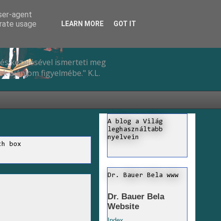
user-agent
erate usage
LEARN MORE
GOT IT
és kezelésével ismerteti meg
k ajánlom figyelmébe." K.L.
A blog a Világ
leghasználtabb
nyelvein
ch box
Dr. Bauer Bela www
Dr. Bauer Bela
Website
Index