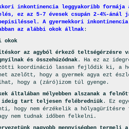
kkori inkontinencia leggyakoribb formája 
elés, ez az 5-7 évesek csupán 2-4%-ánál j
bepisiléssel. A gyermekkori inkontinencia
abban az alábbi okok állnak
:
i okok
ítéskor az agyból érkező teltségérzésre v
gnyílnak és összehúzódnak
. Ha ez az idegr
zötti koordináció lassan fejlődik ki, a h
het azelőtt, hogy a gyermek agya ezt észl
lhat, hogy a (záró)izom túl gyenge.
kek általában mélyebben alszanak a felnőt
 ideig tart teljesen felébredniük
. Ez egy
nti, hogy nem érzékelik a hólyagürítésre 
agy nem tudnak időben felkelni.
ervezetünk nagyobb mennyiségben termeli a