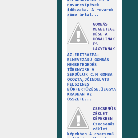
kirándulások és a
rovarcsípések
időszaka. A rovarok
zöme ártal...
GOMBÁS
MEGBETEGE
DÉSE A
HÓNALJNAK
ÉS
LÁGYÉKNAK
AZ-ERITRAZMA-
ELNEVEZÁSÜ GOMBÁS
MEGBETEGEDÉS
TÖBBNYIRE A
SERDÜLŐK C.M GOMBA
OKOZTA,JÓINDULATU
FELSZINES
BŐRFERTŐZÉSE.lEGGYA
KRABBAN AZ
ÖSSZEFE...
CSECSEMŐS
ZÉKLET
KÉPEKBEN
Csecsemős
zéklet
képekben A csecsemő