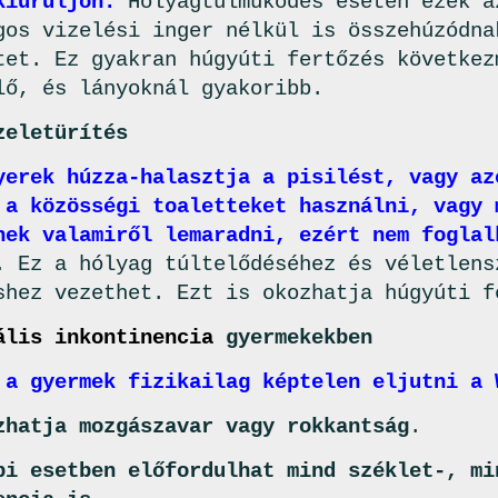
kiürüljön.
Hólyagtúlműködés esetén ezek a
gos vizelési inger nélkül is összehúzódna
tet. Ez gyakran húgyúti fertőzés következ
lő, és lányoknál gyakoribb.
zeletürítés
yerek húzza-halasztja a pisilést, vagy az
 a közösségi toaletteket használni, vagy 
nek valamiről lemaradni, ezért nem foglal
. Ez a hólyag túltelődéséhez és véletlens
shez vezethet. Ezt is okozhatja húgyúti f
ális inkontinencia
gyermekekben
 a gyermek fizikailag képtelen eljutni a 
zhatja mozgászavar vagy rokkantság
.
bi esetben előfordulhat mind széklet-, mi