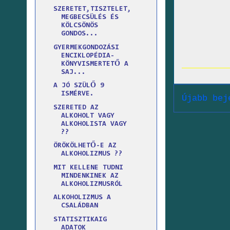
SZERETET,TISZTELET,
MEGBECSÜLÉS ÉS
KÖLCSÖNÖS
GONDOS...
GYERMEKGONDOZÁSI
ENCIKLOPÉDIA-
KÖNYVISMERTETŐ A
SAJ...
A JÓ SZÜLŐ 9
ISMÉRVE.
Újabb bej
SZERETED AZ
ALKOHOLT VAGY
ALKOHOLISTA VAGY
??
ÖRÖKÖLHETŐ-E AZ
ALKOHOLIZMUS ??
MIT KELLENE TUDNI
MINDENKINEK AZ
ALKOHOLIZMUSRÓL
ALKOHOLIZMUS A
CSALÁDBAN
STATISZTIKAIG
ADATOK