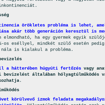
inkontinenciát.
sség
tinencia örökletes probléma is lehet, ame
lása akár több generáción keresztül is me
n elmondható, ha egy gyermek egyik szülőj
%-os eséllyel, mindkét szülő esetén pedig
 nála is kialakul a probléma.
bevizelés
ll a hátterében húgyúti fertőzés
vagy ana
i bevizelést általában hólyagtúlműködés v
kozhatja
.
lműködés
övet körülvevő izmok feladata megakadályo