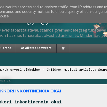
eliver its services and to analyze traffic. Your IP address and 
ormance and security metrics to ensure quality of service, gen
gyermekgyógyász
abuse.
 éves tapasztalatával, számos gyermekbetegség tüneteivel 
yon hasznos tanácsokat olvashattunk ismét. Minden szülőne
z Ferenc
Az Alkotás Kényszere
@
mekek orvosi cikkekben - Children medical articles: Sear
 szerda
KKORI INKONTINENCIA OKAI
kkori inkontinencia okai