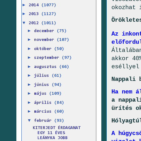
►
2014
(1077)
okozhat 
►
2013
(1127)
Öröklete
▼
2012
(1011)
►
december
(75)
Az inkon
►
november
(107)
előfordu
►
október
(50)
Általába
►
akkor 40
szeptember
(97)
eséllyel
►
augusztus
(66)
►
július
(61)
Nappali 
►
június
(94)
Ha nem á
►
május
(109)
a nappal
►
április
(84)
ürítés o
►
március
(60)
Hólyagtú
▼
február
(93)
KITERJEDT ÉRDAGANAT
A húgycs
EGY 11 ÉVES
LEÁNYKA JOBB