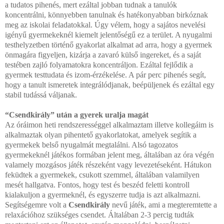
a tudatos pihenés, mert ezáltal jobban tudnak a tanulók
koncentrálni, könnyebben tanulnak és hatékonyabban birkóznak
meg az iskolai feladatokkal. Úgy vélem, hogy a sajátos nevelési
igényű gyermekeknél kiemelt jelentőségű ez a terület. A nyugalmi
testhelyzetben történő gyakorlat alkalmat ad arra, hogy a gyermek
önmagára figyeljen, kizárja a zavaró külső ingereket, és a saját
testében zajló folyamatokra koncentráljon. Ezáltal fejlődik a
gyermek testtudata és izom-érzékelése. A pár perc pihenés segít,
hogy a tanult ismeretek integrálódjanak, beépüljenek és ezáltal egy
stabil tudássá váljanak.
“Csendkirály” után a gyerek uralja magát
Az óráimon heti rendszerességgel alkalmaztam illetve kollegáim is
alkalmaztak olyan pihentető gyakorlatokat, amelyek segítik a
gyermekek belső nyugalmát megtalálni. Alsó tagozatos
gyermekeknél játékos formában jelent meg, általában az óra végén
valamely mozgásos játék részeként vagy levezetéseként. Hátukon
feküdtek a gyermekek, csukott szemmel, általában valamilyen
mesét hallgatva. Fontos, hogy test és beszéd feletti kontroll
kialakuljon a gyermeknél, és egyszerre tudja is azt alkalmazni.
Segítségemre volt a
Csendkirály
nevű játék, ami a megteremtette a
relaxációhoz szükséges csendet. Általában 2-3 percig tudták