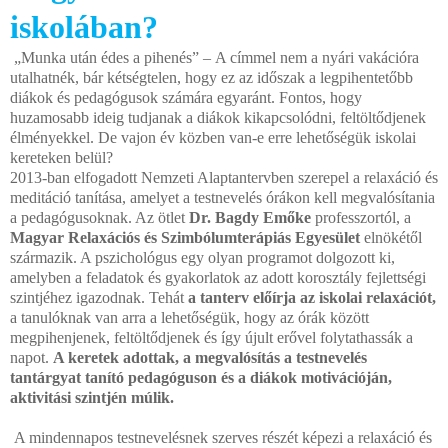
iskolában?
„Munka után édes a pihenés” – A címmel nem a nyári vakációra
utalhatnék, bár kétségtelen, hogy ez az időszak a legpihentetőbb
diákok és pedagógusok számára egyaránt. Fontos, hogy
huzamosabb ideig tudjanak a diákok kikapcsolódni, feltöltődjenek
élményekkel. De vajon év közben van-e erre lehetőségük iskolai
kereteken belül?
2013-ban elfogadott Nemzeti Alaptantervben szerepel a relaxáció és
meditáció tanítása, amelyet a testnevelés órákon kell megvalósítania
a pedagógusoknak. Az ötlet
Dr. Bagdy Emőke
professzortól, a
Magyar Relaxációs és Szimbólumterápiás Egyesület
elnökétől
származik. A pszichológus egy olyan programot dolgozott ki,
amelyben a feladatok és gyakorlatok az adott korosztály fejlettségi
szintjéhez igazodnak. Tehát
a tanterv előírja az iskolai relaxációt,
a tanulóknak van arra a lehetőségük, hogy az órák között
megpihenjenek, feltöltődjenek és így újult erővel folytathassák a
napot.
A keretek adottak, a megvalósítás a testnevelés
tantárgyat tanító pedagóguson és a diákok motivációján,
aktivitási szintjén múlik.
A mindennapos testnevelésnek szerves részét képezi a relaxáció és