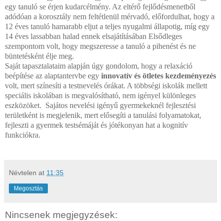
egy tanuló se érjen kudarcélmény. Az eltérő fejlődésmenetből
adódóan a korosztály nem feltétlenül mérvadó, előfordulhat, hogy a
12 éves tanuló hamarabb eljut a teljes nyugalmi állapotig, míg egy
14 éves lassabban halad ennek elsajátításában Elsődleges
szempontom volt, hogy megszeresse a tanuló a pihenést és ne
büntetésként élje meg.
Saját tapasztalataim alapján úgy gondolom, hogy a relaxáció
beépítése az alaptantervbe egy
innovatív és ötletes kezdeményezés
volt, mert színesíti a testnevelés órákat. A többségi iskolák mellett
speciális iskolában is megvalósítható, nem igényel különleges
eszközöket. Sajátos nevelési igényű gyermekeknél fejlesztési
területként is megjelenik, mert elősegíti a tanulási folyamatokat,
fejleszti a gyermek testsémáját és jótékonyan hat a kognitív
funkciókra.
Névtelen
at
11:35
Megosztás
Nincsenek megjegyzések: