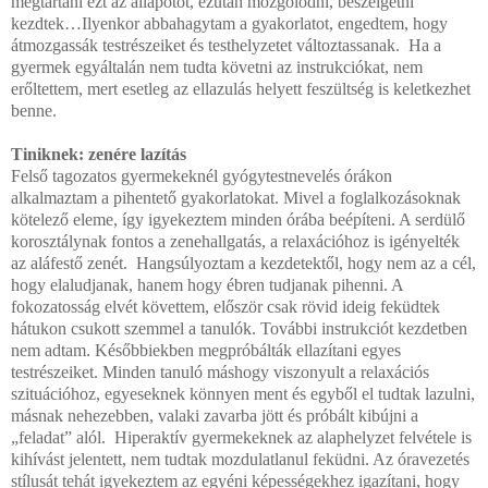
megtartani ezt az állapotot, ezután mozgolódni, beszélgetni
kezdtek…Ilyenkor abbahagytam a gyakorlatot, engedtem, hogy
átmozgassák testrészeiket és testhelyzetet változtassanak. Ha a
gyermek egyáltalán nem tudta követni az instrukciókat, nem
erőltettem, mert esetleg az ellazulás helyett feszültség is keletkezhet
benne.
Tiniknek: zenére lazítás
Felső tagozatos gyermekeknél gyógytestnevelés órákon
alkalmaztam a pihentető gyakorlatokat. Mivel a foglalkozásoknak
kötelező eleme, így igyekeztem minden órába beépíteni. A serdülő
korosztálynak fontos a zenehallgatás, a relaxációhoz is igényelték
az aláfestő zenét. Hangsúlyoztam a kezdetektől, hogy nem az a cél,
hogy elaludjanak, hanem hogy ébren tudjanak pihenni. A
fokozatosság elvét követtem, először csak rövid ideig feküdtek
hátukon csukott szemmel a tanulók. További instrukciót kezdetben
nem adtam. Későbbiekben megpróbálták ellazítani egyes
testrészeiket. Minden tanuló máshogy viszonyult a relaxációs
szituációhoz, egyeseknek könnyen ment és egyből el tudtak lazulni,
másnak nehezebben, valaki zavarba jött és próbált kibújni a
„feladat” alól. Hiperaktív gyermekeknek az alaphelyzet felvétele is
kihívást jelentett, nem tudtak mozdulatlanul feküdni. Az óravezetés
stílusát tehát igyekeztem az egyéni képességekhez igazítani, hogy