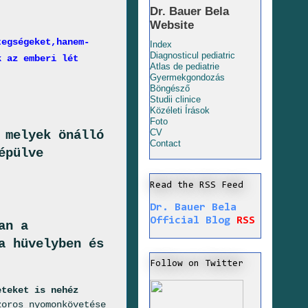
Dr. Bauer Bela
Website
tegségeket,hanem-
Index
Diagnosticul pediatric
k az emberi lét
Atlas de pediatrie
Gyermekgondozás
Böngésző
Studii clinice
Közéleti Írások
Foto
CV
 melyek önálló
Contact
épülve
Read the RSS Feed
Dr. Bauer Bela
Official Blog
RSS
an a
a hüvelyben és
Follow on Twitter
eteket is nehéz
oros nyomonkövetése