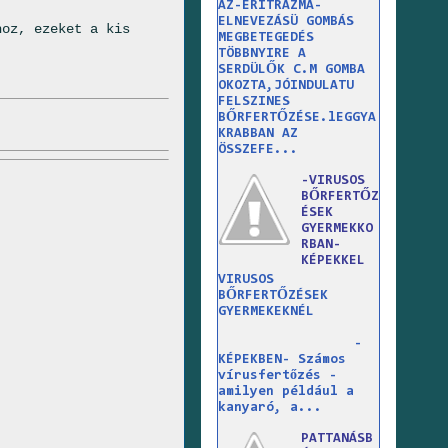
AZ-ERITRAZMA-
ELNEVEZÁSÜ GOMBÁS
hoz, ezeket a kis
MEGBETEGEDÉS
TÖBBNYIRE A
SERDÜLŐK C.M GOMBA
OKOZTA,JÓINDULATU
FELSZINES
BŐRFERTŐZÉSE.lEGGYA
KRABBAN AZ
ÖSSZEFE...
-VIRUSOS
BŐRFERTŐZ
ÉSEK
GYERMEKKO
RBAN-
KÉPEKKEL
VIRUSOS
BŐRFERTŐZÉSEK
GYERMEKEKNÉL
-
KÉPEKBEN- Számos
vírusfertőzés -
amilyen például a
kanyaró, a...
PATTANÁSB