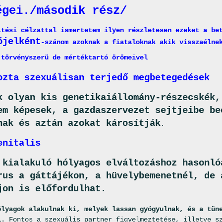
égei./második rész/
ltési célzattal ismertetem ilyen részletesen ezeket a be
ójelként
-szánom azoknak a fiataloknak akik visszaélne
,törvényszerü de mértéktartó örömeivel
ozta szexuálisan terjedő megbetegedések
k olyan kis genetikaiállomány-részecskék,
em képesek, a gazdaszervezet sejtjeibe be
nak és aztán azokat károsítják
.
enitalis
 kialakuló hólyagos elváltozáshoz hasonló
rus a gáttájékon, a hüvelybemenetnél, de 
jon is előfordulhat.
ólyagok alakulnak ki, melyek lassan gyógyulnak, és a tün
i.
Fontos a szexuális partner figyelmeztetése, illetve sz