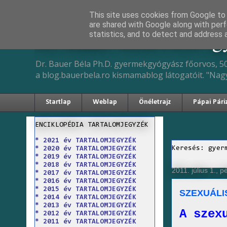
This site uses cookies from Google to d
are shared with Google along with perf
Dr. Bauer Béla Ph.D. 
statistics, and to detect and address 
Dr. Bauer Béla Ph.D. gyermekgyógyász főorvos, 50
a blog.bauerbela.ro kismamablog látogatóit. "Nag
Startlap
Weblap
Önéletrajz
Pápai Pári
ENCIKLOPÉDIA TARTALOMJEGYZÉK
* 2021 év TARTALOMJEGYZÉK
Keresés: gyer
* 2020 év TARTALOMJEGYZÉK
* 2019 év TARTALOMJEGYZÉK
* 2018 év TARTALOMJEGYZÉK
2011. július 1., p
* 2017 év TARTALOMJEGYZÉK
* 2016 év TARTALOMJEGYZÉK
* 2015 év TARTALOMJEGYZÉK
SZEXUÁLI
* 2014 év TARTALOMJEGYZÉK
* 2013 év TARTALOMJEGYZÉK
A szex
* 2012 év TARTALOMJEGYZÉK
* 2011 év TARTALOMJEGYZÉK