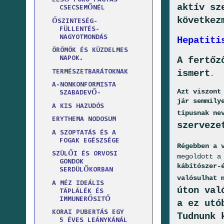
ELSŐ FOKU FAGYÁS
aktív sz
CSECSEMŐNÉL
következ
ŐSZINTESÉG-
FÜLLENTÉS-
NAGYOTMONDÁS
Hepatiti
ÖRÖMÖK ÉS KÜZDELMES
A fertőz
NAPOK.
ismert
TERMÉSZETBARÁTOKNAK
.
A-NONKONFORMISTA
Azt viszont
SZABADEVŐ-
jár semmily
A KIS HAZUDÓS
típusnak ne
ERYTHEMA NODOSUM
szerveze
A SZOPTATÁS ÉS A
FOGAK EGÉSZSÉGE
Régebben a 
SZÜLŐI ÉS ORVOSI
megoldott a
GONDOK
kábítószer-
SERDÜLŐKORBAN
valósulhat 
A MÉZ IDEÁLIS
úton val
TÁPLÁLÉK ÉS
IMMUNERŐSITŐ
a ez utó
KORAI PUBERTÁS EGY
Tudnunk 
5 ÉVES LEÁNYKÁNÁL