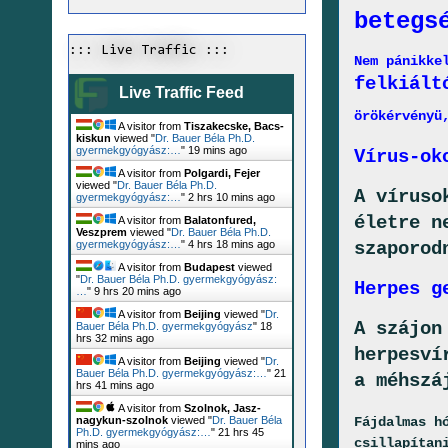
betegs
::: Live Traffic :::
Nem pánikke
felkiált
Live Traffic Feed
örökérvényü
A visitor from
Tiszakecske, Bacs-
kiskun
viewed "
Dr. Bauer Béla Ph.D.
gyermekgyógyász:…
"
19 mins ago
Vírus-ok
A visitor from
Polgardi, Fejer
viewed "
Dr. Bauer Béla Ph.D.
A víruso
gyermekgyógyász:…
"
2 hrs 10 mins ago
életre n
A visitor from
Balatonfured,
Veszprem
viewed "
Dr. Bauer Béla Ph.D.
szaporod
gyermekgyógyász:…
"
4 hrs 18 mins ago
A visitor from
Budapest
viewed
"
Dr. Bauer Béla Ph.D. gyermekgyógyász:
Herpes g
…
"
9 hrs 20 mins ago
A visitor from
Beijing
viewed "
Dr.
A szájon
Bauer Béla Ph.D. gyermekgyógyász
"
18
hrs 32 mins ago
herpesví
A visitor from
Beijing
viewed "
Dr.
Bauer Béla Ph.D. gyermekgyógyász:…
"
21
a méhszá
hrs 41 mins ago
A visitor from
Szolnok, Jasz-
Fájdalmas h
nagykun-szolnok
viewed "
Dr. Bauer Béla
Ph.D. gyermekgyógyász:…
"
21 hrs 45
csillapítan
mins ago