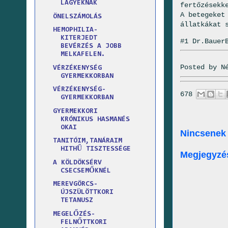
LÁGYÉKNAK
fertőzésekk
A betegeket
ÖNELSZÁMOLÁS
állatkákat 
HEMOPHILIA-
KITERJEDT
#1 Dr.Bauer
BEVÉRZÉS A JOBB
MELKAFELEN.
Posted by
N
VÉRZÉKENYSÉG
GYERMEKKORBAN
VÉRZÉKENYSÉG-
678
GYERMEKKORBAN
GYERMEKKORI
KRÓNIKUS HASMANÉS
OKAI
Nincsenek
TANITÓIM,TANÁRAIM
HITHŰ TISZTESSÉGE
Megjegyzé
A KÖLDÖKSÉRV
CSECSEMŐKNÉL
MEREVGÖRCS-
ÚJSZÜLÖTTKORI
TETANUSZ
MEGELŐZÉS-
FELNŐTTKORI