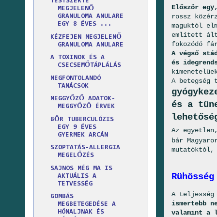
TESTSZERTE
Először egy
MEGJELENŐ
rossz közér
GRANULOMA ANULARE
EGY 8 ÉVES ...
maguktól el
említett ál
KÉZFEJEN MEGJELENŐ
fokozódó fá
GRANULOMA ANULARE
A végső stá
A TOXINOK ÉS A
és idegrend
CSECSEMŐTÁPLÁLÁS
kimenetelűe
MEGFONTOLANDÓ
A betegség 
TANÁCSOK
gyógykez
MEGGYŐZŐ ADATOK-
és a tün
MEGGYŐZŐ ÉRVEK
lehetősé
BŐR TUBERCULÓZIS
EGY 9 ÉVES
Az egyetlen
GYERMEK ARCÁN
bár Magyaro
SZOPTATÁS-ALLERGIA
mutatóktól,
MEGELŐZÉS
SAJNOS MÉG MA IS
Rühösség
AKTUÁLIS A
TETVESSÉG
A teljesség
GOMBÁS
ismertebb n
MEGBETEGEDÉSE A
valamint a 
HÓNALJNAK ÉS