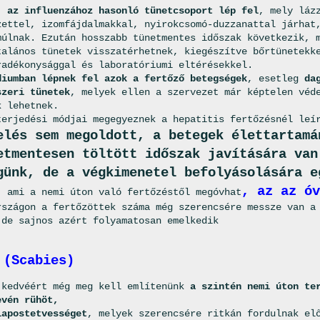
, az influenzához hasonló tünetcsoport lép fel
, mely láz
zettel, izomfájdalmakkal, nyirokcsomó-duzzanattal járhat
múlnak. Ezután hosszabb tünetmentes időszak következik, 
talános tünetek visszatérhetnek, kiegészítve bőrtünetekk
radékonysággal és laboratóriumi eltérésekkel.
diumban lépnek fel azok a fertőző betegségek
, esetleg
da
szeri tünetek
, melyek ellen a szervezet már képtelen véd
k lehetnek.
terjedési módjai megegyeznek a hepatitis fertőzésnél leí
elés sem megoldott, a betegek élettartamá
etmentesen töltött időszak javítására van
günk, de a végkimenetel befolyásolására e
, az az óv
, ami a nemi úton való fertőzéstől megóvhat
rszágon a fertőzöttek száma még szerencsére messze van a
 de sajnos azért folyamatosan emelkedik
 (Scabies)
 kedvéért még meg kell említenünk
a szintén nemi úton te
evén rühöt,
lapostetvességet
, melyek szerencsére ritkán fordulnak el