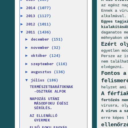
2015
(865)
az egész na
►
2014
(1077)
Ennek a vír
►
alkalmával.
2013
(1127)
Egyes tagja
►
2012
(1011)
kialakításá
▼
daganatos m
2011
(1436)
méhnyakon o
►
december
(151)
Ezért ol
►
november
(32)
egyetlen mó
►
Persze az i
október
(124)
nem találha
►
szeptember
(116)
elvégezni.
►
Fontos a
augusztus
(136)
▼
felismer
július
(186)
helyzet ami
TERMÉSZETBARÁTOKNAK
-OSZTRÁK ALPOK
A férfia
NAPOZÁS UTÁNI
fertőzés ne
MÁSODFOKU ÉGÉSI
vírusra, ol
SÉRÜLÉS.
A vírus a s
AZ ELLENÁLLÓ
erre képes 
GYERMEK
ellenőrz