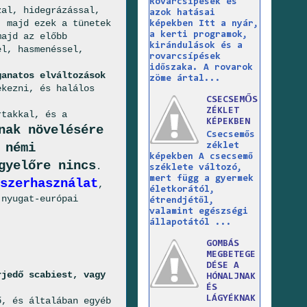
Rovarcsípések és
zal, hidegrázással,
azok hatásai
, majd ezek a tünetek
képekben Itt a nyár,
a kerti programok,
majd az előbb
kirándulások és a
el, hasmenéssel,
rovarcsípések
időszaka. A rovarok
ganatos elváltozások
zöme ártal...
ekezni, és halálos
CSECSEMŐS
ZÉKLET
rtakkal, és a
KÉPEKBEN
nak növelésére
Csecsemős
 némi
zéklet
képekben A csecsemő
gyelőre nincs
.
széklete változó,
mert függ a gyermek
szerhasználat
,
életkorától,
 nyugat-európai
étrendjétől,
valamint egészségi
állapotától ...
GOMBÁS
MEGBETEGE
DÉSE A
rjedő scabiest, vagy
HÓNALJNAK
ÉS
LÁGYÉKNAK
ő, és általában egyéb