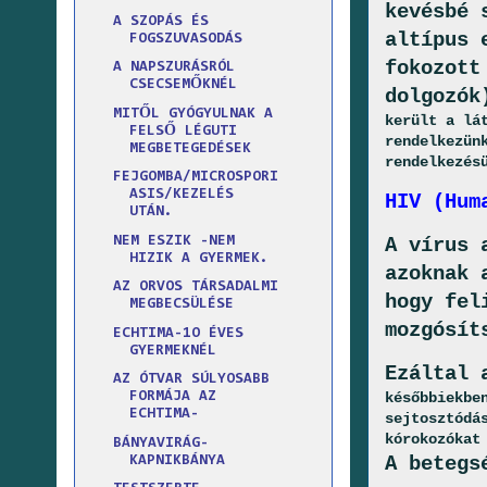
kevésbé 
A SZOPÁS ÉS
altípus 
FOGSZUVASODÁS
fokozott
A NAPSZURÁSRÓL
CSECSEMŐKNÉL
dolgozók
MITŐL GYÓGYULNAK A
került a lá
FELSŐ LÉGUTI
rendelkezün
MEGBETEGEDÉSEK
rendelkezés
FEJGOMBA/MICROSPORI
ASIS/KEZELÉS
HIV (Hum
UTÁN.
NEM ESZIK -NEM
A vírus 
HIZIK A GYERMEK.
azoknak 
AZ ORVOS TÁRSADALMI
hogy fel
MEGBECSÜLÉSE
mozgósít
ECHTIMA-1O ÉVES
GYERMEKNÉL
Ezáltal 
AZ ÓTVAR SÚLYOSABB
későbbiekbe
FORMÁJA AZ
ECHTIMA-
sejtosztódá
kórokozókat
BÁNYAVIRÁG-
A betegs
KAPNIKBÁNYA