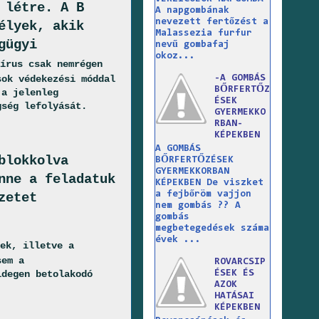
 létre. A B
A napgombának
nevezett fertőzést a
élyek, akik
Malassezia furfur
gügyi
nevű gombafaj
okoz...
írus csak nemrégen
-A GOMBÁS
sok védekezési móddal
BŐRFERTŐZ
 a jelenleg
ÉSEK
gség lefolyását.
GYERMEKKO
RBAN-
KÉPEKBEN
A GOMBÁS
blokkolva
BŐRFERTŐZÉSEK
GYERMEKKORBAN
nne a feladatuk
KÉPEKBEN De viszket
a fejbőröm vajjon
zetet
nem gombás ?? A
gombás
megbetegedések száma
évek ...
ek, illetve a
sem a
ROVARCSIP
ÉSEK ÉS
idegen betolakodó
AZOK
HATÁSAI
KÉPEKBEN