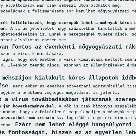
gy elváltozások már csak sebészi úton oldhatók meg.
uscsaládnak a felismerésére sor kerülhet nőgyógyászati m
iról feltételezzük, hogy szerepük lehet a méhnyak kóros 
ban
. A vírus jelenlétét nagy százalékban kimutatták a mé
egbetegedéseiben is. Ennek a betegségnek tünete nincs, s
kozott elváltozás esetén sem.
yan fontos az évenkénti nőgyógyászati rák
dszer a vírus kimutatására.
s igaz, hogy sok esetben a vírus kimutatása mellett semm
tó. Ilyenkor teendő nincs, azonban az ellenőrzéseket érd
 méhszájon kialakult kóros állapotok időb
ése
, mert ebben az esetben szövettani mintavétellel tis
 egyben a probléma végleges megoldását is jelenti.
k a vírus továbbadásában játszanak szerep
m jár következményekkel.
A nők is csak bizonyos százalék
y módon, hogy az feltétlenül megtelepedjen a méhnyak sej
zervezetből nem irtható ki,
legalábbis egyelőre nincs oly
Ezért nem lehet eléggé hangsúlyozni 
lenne.
és fontosságát, hiszen ez az egyetlen leh