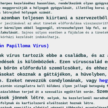
 herpes kezeléséhez hasonlóan, rendelkezünk olyan gyógys
e meggyorsítják a hólyagok gyógyulását, illetőleg korai 
a létrejövő hólyagok számát.
 azonban teljesen kiirtani a szervezetből
er javításával az akut tünetek előfordulása visszaszorí
er bármilyen okból legyengül, stresszhelyzet lép fel, ez
alakulását.
Sajnos súlyos esetben a fájdalom és a tünetek
 kórházi kezelését indokolhatja.
án Papilloma Vírus)
ok vírus tartozik ebbe a családba, és az 
edések is különbözőek. Ezen víruscsalád e
a bőrön előforduló szemölcsöket, és ehhez
ásokat okoznak a gáttájékon, a hüvelyben,
n. Ezeket nevezzük condylomának, vagy
heg
szintén vizsgálatra kell küldeni
ilyen jellegű betegség 
Szem
százalékban terjed át a szexuális együttlét során.
ások jönnek létre
,
melyek, ha kezeletlenül maradna
efolynak és karfiolszerű elváltozást hoznak létre
.
tozások speciális oldattal végzett többszöri ecsetelésse