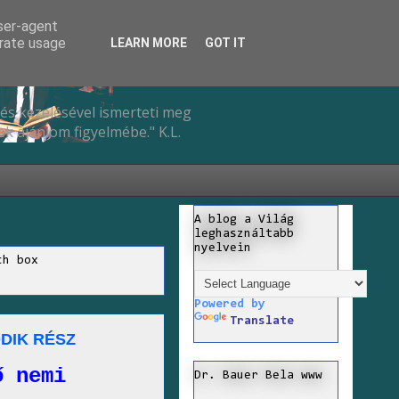
user-agent
erate usage
LEARN MORE
GOT IT
és kezelésével ismerteti meg
k ajánlom figyelmébe." K.L.
A blog a Világ
leghasználtabb
nyelvein
ch box
Powered by
Translate
DIK RÉSZ
ő nemi
Dr. Bauer Bela www