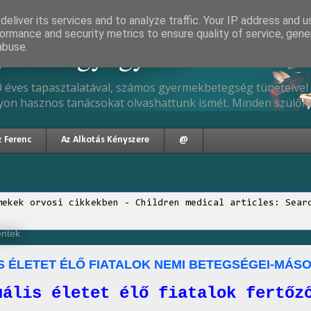
eliver its services and to analyze traffic. Your IP address and 
ormance and security metrics to ensure quality of service, gen
gyermekgyógyász
abuse.
 éves tapasztalatával, számos gyermekbetegség tüneteivel 
yon hasznos tanácsokat olvashattunk ismét. Minden szülőne
z Ferenc
Az Alkotás Kényszere
@
mekek orvosi cikkekben - Children medical articles: Sear
éntek
S ÉLETET ÉLŐ FIATALOK NEMI BETEGSÉGEI-MÁSO
uális életet élő fiatalok fertőz