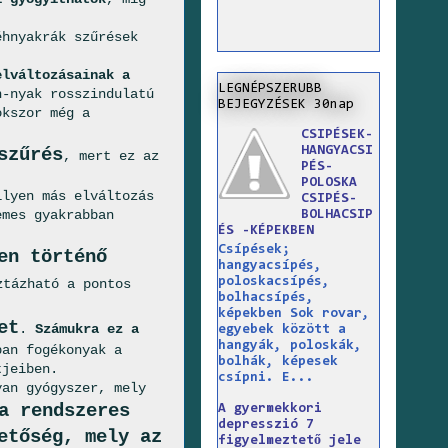
éhnyakrák szűrések
elváltozásainak
a
LEGNÉPSZERUBB
h-nyak rosszindulatú
BEJEGYZÉSEK 30nap
okszor még a
CSIPÉSEK-
HANGYACSI
szűrés
, mert ez az
PÉS-
POLOSKA
ilyen más elváltozás
CSIPÉS-
emes gyakrabban
BOLHACSIP
ÉS -KÉPEKBEN
Csípések;
en történő
hangyacsípés,
poloskacsípés,
ztázható a pontos
bolhacsípés,
képekben Sok rovar,
et
.
Számukra ez a
egyebek között a
hangyák, poloskák,
ban fogékonyak a
bolhák, képesek
tjeiben.
csípni. E...
an gyógyszer, mely
a rendszeres
A gyermekkori
depresszió 7
etőség, mely az
figyelmeztető jele