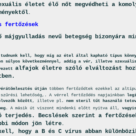
exuális életet élő nőt megvédheti a komol
ményektől
.
s fertőzések
ő májgyulladás nevű betegség bizonyára mi
 tudnunk kell, hogy míg az étel által kapható típus könn
en súlyos következménnyel, addig a vér, illetve szexuáli
alfajok életre szóló elváltozást hoz
vezett
tben.
vérátömlesztés útján
többen fertőződtek ezekkel az altípu
 szűrési lehetőség,. A vérrel fertőződés napjainkban
leg
élvezők között
, illetve pl
. nem steril tűt használó teto
meg.
A másik út viszont mindenki előtt nyitva áll,
vagy
ó terjedés. Becslések szerint a fertőzése
bbi módon jön létre
.
kell, hogy a B és C vírus abban különbözi