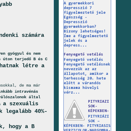
yabb
A gyermekkori
depresszió 7
figyelmeztető jele
Egészség -
Depresszió
gyermekkorban?
Bizony lehetséges!
ndenki számára
Íme a figyelmeztető
jelek és a
depress...
yen gyógyul és nem
Fenyegető vetélés
s úton terjedő B és C
Fenyegető vetélés
hatnak létre a
Fenyegető vetélésnek
nevezzük az az
állapotot, amikor a
terhesség 20. hete
előtt a várandós
sokkal, de ma már
kismama hüvelyi
inkább intravénás
vérz...
válószalonok által
PITYRIAZI
a szexuális
is
SOK-
k legalább 40%-
KÉPEKBEN-
PITYRIÁZI
SOK –
k, hogy a B
KÉPEKBEN- PITYRIASIS
VERZICOLOR-NAPGOMBA-