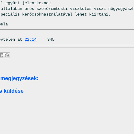
el együtt jelentkeznek.
 általában erős szeméremtesti viszketés viszi nőgyógyász
speciális kenőcsökhasználatával lehet kiirtani.
Bela
évtelen
at
22:14
345
 megjegyzések:
s küldése