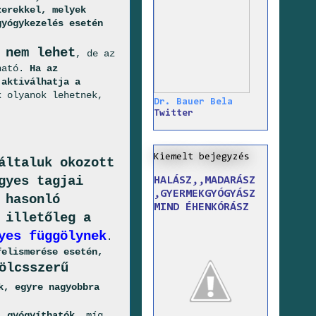
zerekkel, melyek
gyógykezelés esetén
 nem lehet
, de az
tható.
Ha az
 aktiválhatja a
 olyanok lehetnek,
Dr. Bauer Bela
Twitter
Kiemelt bejegyzés
általuk okozott
gyes tagjai
HALÁSZ,,MADARÁSZ
,GYERMEKGYÓGYÁSZ
 hasonló
MIND ÉHENKÓRÁSZ
 illetőleg a
yes függölynek
.
felismerése esetén,
ölcsszerű
k, egyre nagyobbra
l gyógyíthatók
, míg