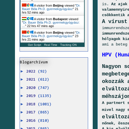
is
. Az ajak
A visitor from
Beijing
viewed "
Dr.
valamennyir
Bauer Béla Ph.D. gyermekgyógyász
"
21
hrs 52 mins ago
csökkentik 
A visitor from
Budapest
viewed
A vírust
"
Dr. Bauer Béla Ph.D. gyermekgyógyász:
…
"
22 hrs 47 mins ago
immunrendsz
A visitor from
Beijing
viewed "
Dr.
immunrendsz
Bauer Béla Ph.D. gyermekgyógyász
"
23
hólyagok ki
hrs 21 mins ago
ami a beteg
Get Script
Real Time
Tracking ON
HPV (Hum
Blogarchívum
Nagyon s
►
2022
(92)
megbeteg
►
2021
(612)
okozzák 
►
elváltoz
2020
(747)
méhszájo
►
2019
(1135)
A partnert 
►
2018
(1081)
mivel nagy 
►
2017
(865)
elváltoz
►
2016
(810)
nőnek, össz
►
A kis elvál