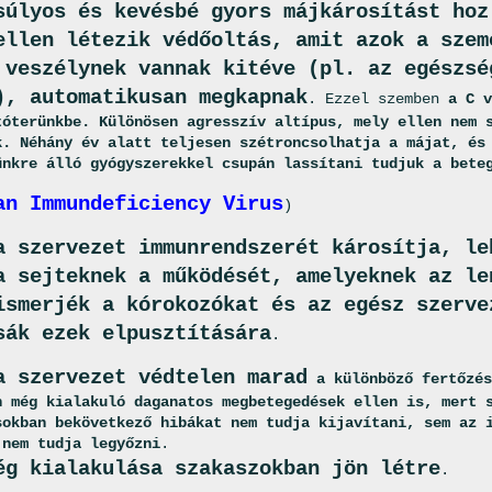
súlyos és kevésbé gyors májkárosítást hoz
ellen létezik védőoltás, amit azok a szem
 veszélynek vannak kitéve (pl. az egészsé
), automatikusan megkapnak
. Ezzel szemben
a C v
tóterünkbe. Különösen agresszív altípus, mely ellen nem 
k. Néhány év alatt teljesen szétroncsolhatja a májat, és
ünkre álló gyógyszerekkel csupán lassítani tudjuk a bete
an Immundeficiency Virus
)
a szervezet immunrendszerét károsítja, le
a sejteknek a működését, amelyeknek az le
ismerjék a kórokozókat és az egész szerve
sák ezek elpusztítására
.
a szervezet védtelen marad
a különböző fertőzés
n még kialakuló daganatos megbetegedések ellen is, mert 
sokban bekövetkező hibákat nem tudja kijavítani, sem az 
 nem tudja legyőzni
.
ég kialakulása szakaszokban jön létre
.