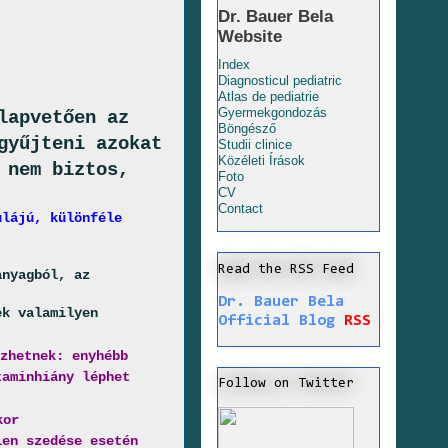
Dr. Bauer Bela
Website
Index
Diagnosticul pediatric
Atlas de pediatrie
Gyermekgondozás
lapvetően az
Böngésző
gyűjteni azokat
Studii clinice
Közéleti Írások
 nem biztos,
Foto
CV
Contact
ulájú, különféle
Read the RSS Feed
anyagból, az
Dr. Bauer Bela
ek valamilyen
Official Blog
RSS
zhetnek: enyhébb
taminhiány léphet
Follow on Twitter
kor
len szedése esetén