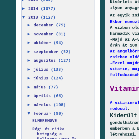
2015
(865)
Kísérleti ú
ilyen anyag
►
2014
(1077)
Az egyik zs
▼
2013
(1127)
Ekkor nevez
►
december
(79)
A vízben ol
harmadik ví
►
november
(81)
-
Majd az A-
►
október
(94)
órán át 100
az angolkór
►
szeptember
(52)
zsírban old
►
augusztus
(127)
-Ezzel majd
vitamin, ma
►
július
(133)
felfedezésé
►
június
(124)
►
Vitami
május
(77)
►
április
(66)
A vitaminró
►
március
(108)
módosul
.
▼
február
(90)
Kiderült
ELMERENGVE
gondolhatná
emberben a 
Régi és ritka
létrehozni,
betegség a