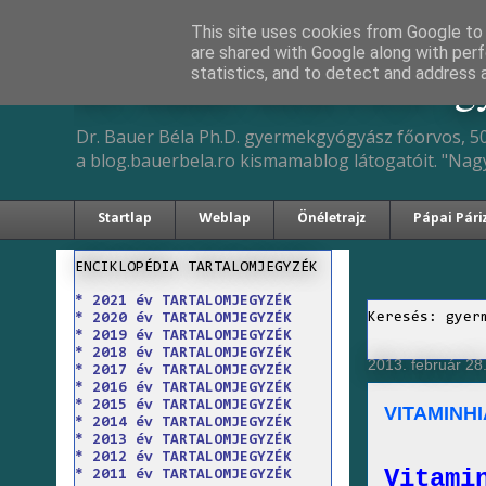
This site uses cookies from Google to d
are shared with Google along with perf
Dr. Bauer Béla Ph.D. 
statistics, and to detect and address 
Dr. Bauer Béla Ph.D. gyermekgyógyász főorvos, 50
a blog.bauerbela.ro kismamablog látogatóit. "Nag
Startlap
Weblap
Önéletrajz
Pápai Pári
ENCIKLOPÉDIA TARTALOMJEGYZÉK
* 2021 év TARTALOMJEGYZÉK
Keresés: gyer
* 2020 év TARTALOMJEGYZÉK
* 2019 év TARTALOMJEGYZÉK
* 2018 év TARTALOMJEGYZÉK
2013. február 28.
* 2017 év TARTALOMJEGYZÉK
* 2016 év TARTALOMJEGYZÉK
* 2015 év TARTALOMJEGYZÉK
VITAMINH
* 2014 év TARTALOMJEGYZÉK
* 2013 év TARTALOMJEGYZÉK
* 2012 év TARTALOMJEGYZÉK
Vitami
* 2011 év TARTALOMJEGYZÉK