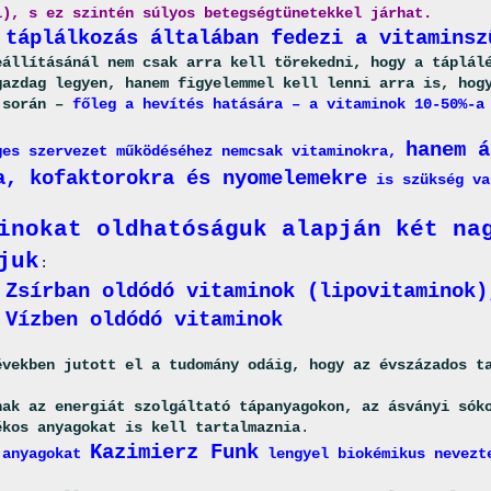
i), s ez szintén súlyos betegségtünetekkel járhat.
 táplálkozás általában fedezi a vitaminsz
eállításánál nem csak arra kell törekedni, hogy a táplál
gazdag legyen, hanem figyelemmel kell lenni arra is, hog
 során –
főleg a hevítés hatására – a vitaminok 10-50%-a
hanem á
ges szervezet működéséhez nemcsak vitaminokra,
a, kofaktorokra és nyomelemekre
is szükség va
inokat oldhatóságuk alapján két na
juk
:
Zsírban oldódó vitaminok (lipovitaminok)
Vízben oldódó vitaminok
években jutott el a tudomány odáig, hogy az évszázados t
nak az energiát szolgáltató tápanyagokon, az ásványi sók
ékos anyagokat is kell tartalmaznia
.
Kazimierz Funk
 anyagokat
lengyel biokémikus nevezt