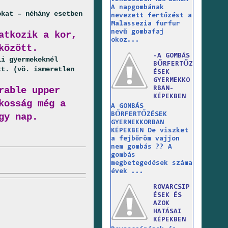
A napgombának
okat – néhány esetben
nevezett fertőzést a
Malassezia furfur
nevű gombafaj
atkozik a kor,
okoz...
között.
-A GOMBÁS
li gyermekeknél
BŐRFERTŐZ
tt. (vö. ismeretlen
ÉSEK
GYERMEKKO
RBAN-
rable upper
KÉPEKBEN
kosság még a
A GOMBÁS
BŐRFERTŐZÉSEK
gy nap.
GYERMEKKORBAN
KÉPEKBEN De viszket
a fejbőröm vajjon
nem gombás ?? A
gombás
megbetegedések száma
évek ...
ROVARCSIP
ÉSEK ÉS
AZOK
HATÁSAI
KÉPEKBEN