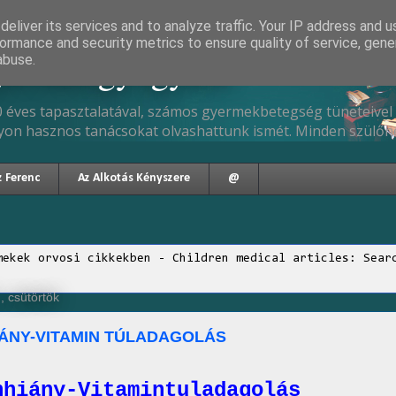
eliver its services and to analyze traffic. Your IP address and 
ormance and security metrics to ensure quality of service, gen
gyermekgyógyász
abuse.
 éves tapasztalatával, számos gyermekbetegség tüneteivel 
yon hasznos tanácsokat olvashattunk ismét. Minden szülőne
z Ferenc
Az Alkotás Kényszere
@
mekek orvosi cikkekben - Children medical articles: Sear
, csütörtök
IÁNY-VITAMIN TÚLADAGOLÁS
nhiány-Vitamintuladagolás