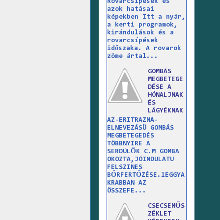
Rovarcsípések és
azok hatásai
képekben Itt a nyár,
a kerti programok,
kirándulások és a
rovarcsípések
időszaka. A rovarok
zöme ártal...
GOMBÁS
MEGBETEGE
DÉSE A
HÓNALJNAK
ÉS
LÁGYÉKNAK
AZ-ERITRAZMA-
ELNEVEZÁSÜ GOMBÁS
MEGBETEGEDÉS
TÖBBNYIRE A
SERDÜLŐK C.M GOMBA
OKOZTA,JÓINDULATU
FELSZINES
BŐRFERTŐZÉSE.lEGGYA
KRABBAN AZ
ÖSSZEFE...
CSECSEMŐS
ZÉKLET