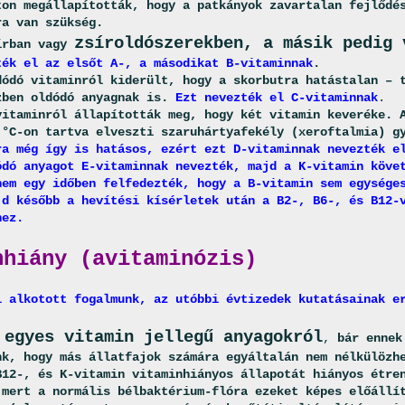
ton megállapították, hogy a patkányok zavartalan fejlődé
ra van szükség.
zsíroldószerekben, a másik pedig 
írban vagy
ték el az elsőt A-, a másodikat B-vitaminnak
.
dódó vitaminról kiderült, hogy a skorbutra hatástalan – 
zben oldódó anyagnak is.
Ezt nevezték el C-vitaminnak
.
vitaminról állapították meg, hogy két vitamin keveréke. 
 °C-on tartva elveszti szaruhártyafekély (xeroftalmia) 
ra még így is hatásos, ezért ezt D-vitaminnak nevezték e
ódó anyagot E-vitaminnak nevezték, majd a K-vitamin köve
nem egy időben felfedezték, hogy a B-vitamin sem egysége
jd később a hevítési kísérletek után a B2-, B6-, és B12-
hez.
nhiány (avitaminózis)
l alkotott fogalmunk, az utóbbi évtizedek kutatásainak e
 egyes vitamin jellegű anyagokról
,
bár ennek
nk, hogy más állatfajok számára egyáltalán nem nélkülözh
B12-, és K-vitamin vitaminhiányos állapotát hiányos étre
 mert a normális bélbaktérium-flóra ezeket képes előállí