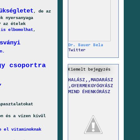
ükségletet
, de az
ék nyersanyaga
y az ételek
 is elbomolhat
,
sványi
Dr. Bauer Bela
Twitter
n.
gy csoportra
Kiemelt bejegyzés
HALÁSZ,,MADARÁSZ
,
,GYERMEKGYÓGYÁSZ
MIND ÉHENKÓRÁSZ
apasztalatokat
on és a vízen kívül
e el vitaminoknak