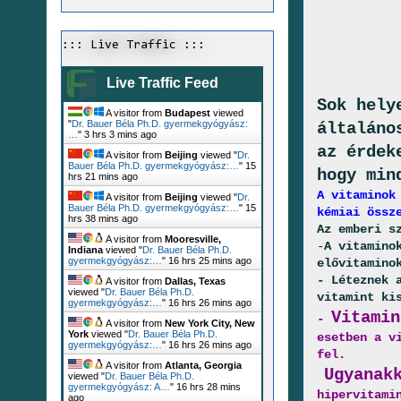
::: Live Traffic :::
Live Traffic Feed
Sok hely
A visitor from
Budapest
viewed
"
Dr. Bauer Béla Ph.D. gyermekgyógyász:
általáno
…
"
3 hrs 3 mins ago
az érdek
A visitor from
Beijing
viewed "
Dr.
Bauer Béla Ph.D. gyermekgyógyász:…
"
15
hogy min
hrs 21 mins ago
A vitaminok
A visitor from
Beijing
viewed "
Dr.
Bauer Béla Ph.D. gyermekgyógyász:…
"
15
kémiai össz
hrs 38 mins ago
Az emberi s
A visitor from
Mooresville,
-
A vitamino
Indiana
viewed "
Dr. Bauer Béla Ph.D.
gyermekgyógyász:…
"
16 hrs 25 mins ago
elővitamino
- Léteznek 
A visitor from
Dallas, Texas
viewed "
Dr. Bauer Béla Ph.D.
vitamint ki
gyermekgyógyász:…
"
16 hrs 26 mins ago
Vitamin
-
A visitor from
New York City, New
York
viewed "
Dr. Bauer Béla Ph.D.
esetben a v
gyermekgyógyász:…
"
16 hrs 26 mins ago
fel.
A visitor from
Atlanta, Georgia
Ugyanak
viewed "
Dr. Bauer Béla Ph.D.
gyermekgyógyász: A…
"
16 hrs 28 mins
hipervitami
ago