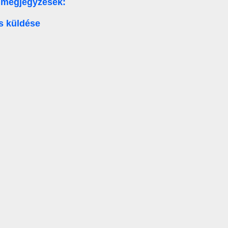
 megjegyzések:
s küldése