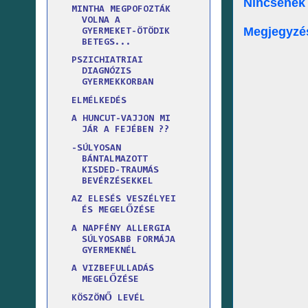
Nincsenek
MINTHA MEGPOFOZTÁK
VOLNA A
Megjegyzé
GYERMEKET-ÖTÖDIK
BETEGS...
PSZICHIATRIAI
DIAGNÓZIS
GYERMEKKORBAN
ELMÉLKEDÉS
A HUNCUT-VAJJON MI
JÁR A FEJÉBEN ??
-SÚLYOSAN
BÁNTALMAZOTT
KISDED-TRAUMÁS
BEVÉRZÉSEKKEL
AZ ELESÉS VESZÉLYEI
ÉS MEGELŐZÉSE
A NAPFÉNY ALLERGIA
SÚLYOSABB FORMÁJA
GYERMEKNÉL
A VIZBEFULLADÁS
MEGELŐZÉSE
KÖSZÖNŐ LEVÉL