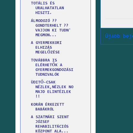
TOTÁLIS ÉS
URALHATATLAN
HISZTI.
ÁLMODOZÓ ??
GONDTERHELT ??
VAJJON KI TUDN'
MEGMON...
Újabb bej
A GYERMEKKORI
ELHIZÁS
MEGELŐZÉSE
TOVÁBBRA IS
ELÉRHETŐK A
GYERMEKGONDOZÁSI
TUDNIVALÓK
ÜDITŐ-CSAK
NÉZLEK,NÉZLEK NO
MAJD ELINTÉZLEK
!!
KORÁN ÉRKEZETT
BABÁKRÓL
A SZATMÁRI SZENT
JÓZSEF
REHABILITÁCIÓS
KÖZPONT ALA...