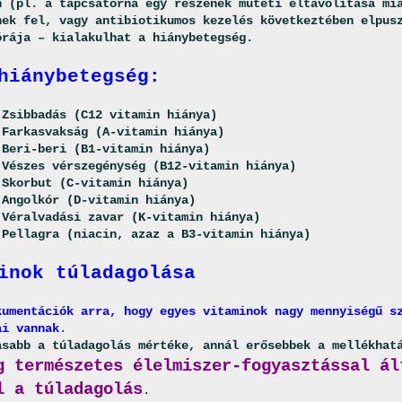
n (pl. a tápcsatorna egy részének műtéti eltávolítása mi
nek fel, vagy antibiotikumos kezelés következtében elpus
órája – kialakulhat a hiánybetegség.
hiánybetegség:
Zsibbadás (C12 vitamin hiánya)
Farkasvakság (A-vitamin hiánya)
Beri-beri (B1-vitamin hiánya)
Vészes vérszegénység (B12-vitamin hiánya)
Skorbut (C-vitamin hiánya)
Angolkór (D-vitamin hiánya)
Véralvadási zavar (K-vitamin hiánya)
Pellagra (niacin, azaz a B3-vitamin hiánya)
inok túladagolása
kumentációk arra, hogy egyes vitaminok nagy mennyiségű s
ai vannak
.
asabb a túladagolás mértéke, annál erősebbek a mellékhat
g természetes élelmiszer-fogyasztással ál
l a túladagolás
.