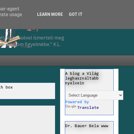
user-agent
erate usage
LEARN MORE
GOT IT
és kezelésével ismerteti meg
k ajánlom figyelmébe." K.L.
A blog a Világ
leghasználtabb
nyelvein
ch box
Powered by
Translate
Dr. Bauer Bela www