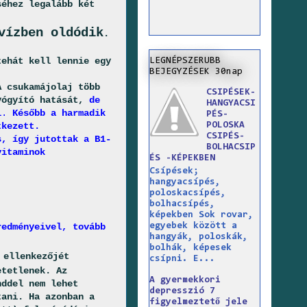
séhez legalább két
vízben oldódik
.
tehát kell lennie egy
LEGNÉPSZERUBB
BEJEGYZÉSEK 30nap
A csukamájolaj több
CSIPÉSEK-
gyógyító hatását,
de
HANGYACSI
l
.
Később a harmadik
PÉS-
POLOSKA
tkezett.
CSIPÉS-
s, így jutottak a B1-
BOLHACSIP
vitaminok
ÉS -KÉPEKBEN
Csípések;
hangyacsípés,
poloskacsípés,
bolhacsípés,
képekben Sok rovar,
egyebek között a
redményeivel, tovább
hangyák, poloskák,
bolhák, képesek
 ellenkezőjét
csípni. E...
etetlenek. Az
A gyermekkori
nddel nem lehet
depresszió 7
tani. Ha azonban a
figyelmeztető jele