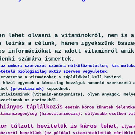
en lehet olvasni a vitaminokról, nem is a
s leírás a célunk, hanem igyekszünk össze
es információkat az adott vitaminról amik
denki számára ismertek
.
 az emberi szervezet számára nélkülözhetetlen, kis molek
etételű biológiailag aktív szerves vegyületek
.
zervezetbe a vitaminokat a táplálékkal kell bevinni
.
k közül egyesek a kémiailag hozzájuk hasonló szerkezetű 
kból
(provitaminok)
képződnek
.
antivitaminok (vitamin-antagonista), olyan anyagok, mely
szorítanak az enzimekből
.
hiányos táplálkozás
esetén kóros tünetek jelentke
itaminszegénység (hipovitaminózis); súlyosabb esetben vi
kor túlzott bevitelük is káros lehet
, ilyen
nózisról beszélünk (ez például vitamintabletták mértékte