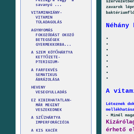
Pellagra vagy “a
szervezetbe
savanyú ...
zavarok lép
baktériumfl
VITAMINHIÁNY-
VITAMIN
TÚLADAGOLÁS
Néhány 
AGYNYOMÁS
FOKOZÓDÁST OKOZÓ
•
BETEGSÉGEK
•
GYERMEKKORBA...
•
A SZEM KÖTŐHÁRTYA
•
KETTŐZETE-
•
PTERIGIUM-
•
A FARFEKVÉS
•
SEMATIKUS
•
ÁBRÁZOLÁSA
HEVENY
A vitam
VESEGYULLADÁS
EZ KIBIRHATATLAN-
Léteznek do
MÁR MEGINT
mellékhatás
VESZEKEDNEK
- Minél mag
A SZŰZHÁRTYA
Kizáróla
IMPERFORÁCIÓJA
érhető e
A KIS KACÉR