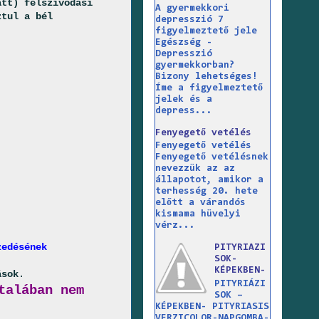
att) felszívódási
A gyermekkori
ztul a bél
depresszió 7
figyelmeztető jele
Egészség -
Depresszió
gyermekkorban?
Bizony lehetséges!
Íme a figyelmeztető
jelek és a
depress...
Fenyegető vetélés
Fenyegető vetélés
Fenyegető vetélésnek
nevezzük az az
állapotot, amikor a
terhesség 20. hete
előtt a várandós
kismama hüvelyi
vérz...
zedésének
PITYRIAZI
SOK-
KÉPEKBEN-
ások
.
PITYRIÁZI
talában nem
SOK –
KÉPEKBEN- PITYRIASIS
VERZICOLOR-NAPGOMBA-