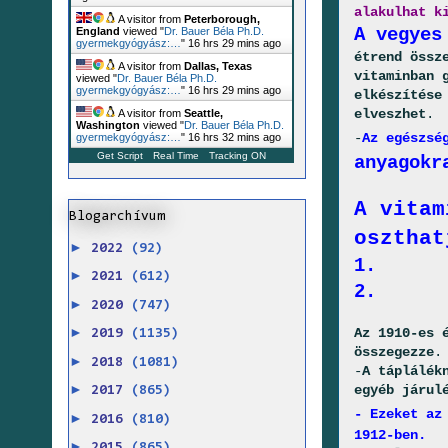
alakulhat k
A visitor from
Peterborough,
A vegyes
England
viewed "
Dr. Bauer Béla Ph.D.
gyermekgyógyász:…
"
16 hrs 29 mins ago
étrend össz
A visitor from
Dallas, Texas
vitaminban 
viewed "
Dr. Bauer Béla Ph.D.
gyermekgyógyász:…
"
16 hrs 29 mins ago
elkészítése
elveszhet
.
A visitor from
Seattle,
Washington
viewed "
Dr. Bauer Béla Ph.D.
-
Az egészsé
gyermekgyógyász:…
"
16 hrs 32 mins ago
Get Script
Real Time
Tracking ON
anyagokr
A vitam
Blogarchívum
oszthat
►
2022
(92)
1.
►
2021
(612)
2.
►
2020
(747)
►
Az 1910-es 
2019
(1135)
összegezze
.
►
2018
(1081)
-
A táplálék
►
egyéb járul
2017
(865)
- Ezeket az
►
2016
(810)
1912-ben.
►