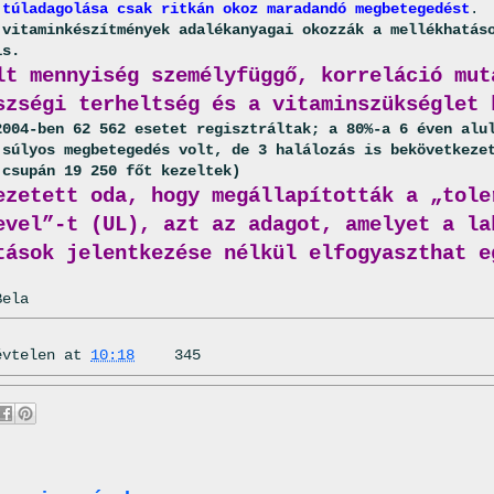
 túladagolása csak ritkán okoz maradandó megbetegedést
.
 vitaminkészítmények adalékanyagai okozzák a mellékhatás
is.
lt mennyiség személyfüggő, korreláció mut
szségi terheltség és a vitaminszükséglet 
2004-ben 62 562 esetet regisztráltak; a 80%-a 6 éven alu
 súlyos megbetegedés volt, de 3 halálozás is bekövetkeze
 csupán 19 250 főt kezeltek)
ezetett oda, hogy megállapították a „tole
evel”-t (UL), azt az adagot, amelyet a la
tások jelentkezése nélkül elfogyaszthat e
Bela
évtelen
at
10:18
345