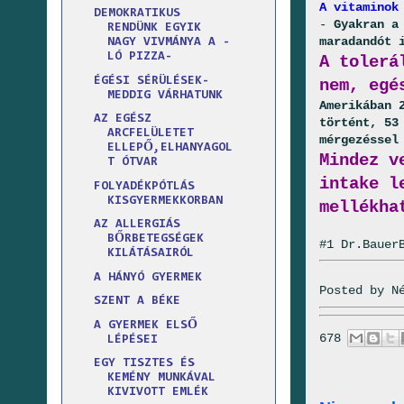
A vitaminok
DEMOKRATIKUS
-
Gyakran a
RENDÜNK EGYIK
maradandót 
NAGY VIVMÁNYA A -
LÓ PIZZA-
A tolerá
ÉGÉSI SÉRÜLÉSEK-
nem, egé
MEDDIG VÁRHATUNK
Amerikában 
AZ EGÉSZ
történt, 53
ARCFELÜLETET
mérgezéssel
ELLEPŐ,ELHANYAGOL
Mindez v
T ÓTVAR
intake l
FOLYADÉKPÓTLÁS
KISGYERMEKKORBAN
mellékha
AZ ALLERGIÁS
BŐRBETEGSÉGEK
#1 Dr.Bauer
KILÁTÁSAIRÓL
A HÁNYÓ GYERMEK
Posted by
N
SZENT A BÉKE
A GYERMEK ELSŐ
678
LÉPÉSEI
EGY TISZTES ÉS
KEMÉNY MUNKÁVAL
KIVIVOTT EMLÉK