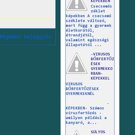
KÉPEKBEN
Csecsemős
zéklet
képekben A csecsemő
széklete változó,
mert függ a gyermek
életkorától,
étrendjétől,
Régebbi bejegyzés
valamint egészségi
állapotától ...
-VIRUSOS
BŐRFERTŐZ
ÉSEK
GYERMEKKO
RBAN-
KÉPEKKEL
VIRUSOS
BŐRFERTŐZÉSEK
GYERMEKEKNÉL
-
KÉPEKBEN- Számos
vírusfertőzés -
amilyen például a
kanyaró, a...
SÚLYOS