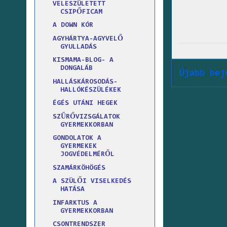
VELESZÜLETETT
CSIPŐFICAM
A DOWN KÓR
AGYHÁRTYA-AGYVELŐ
GYULLADÁS
KISMAMA-BLOG- A
DONGALÁB
Újabb bej
HALLÁSKÁROSODÁS-
HALLÓKÉSZÜLÉKEK
ÉGÉS UTÁNI HEGEK
SZŰRŐVIZSGÁLATOK
GYERMEKKORBAN
GONDOLATOK A
GYERMEKEK
JOGVÉDELMÉRŐL
SZAMÁRKÖHÖGÉS
A SZÜLŐI VISELKEDÉS
HATÁSA
INFARKTUS A
GYERMEKKORBAN
CSONTRENDSZER