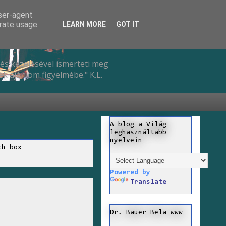
user-agent
erate usage
LEARN MORE
GOT IT
és kezelésével ismerteti meg
k ajánlom figyelmébe." K.L.
A blog a Világ
leghasználtabb
nyelvein
ch box
Powered by
Translate
Dr. Bauer Bela www