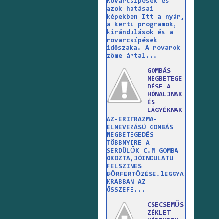
Rovarcsípések és
azok hatásai
képekben Itt a nyár,
a kerti programok,
kirándulások és a
rovarcsípések
időszaka. A rovarok
zöme ártal...
GOMBÁS
MEGBETEGE
DÉSE A
HÓNALJNAK
ÉS
LÁGYÉKNAK
AZ-ERITRAZMA-
ELNEVEZÁSÜ GOMBÁS
MEGBETEGEDÉS
TÖBBNYIRE A
SERDÜLŐK C.M GOMBA
OKOZTA,JÓINDULATU
FELSZINES
BŐRFERTŐZÉSE.lEGGYA
KRABBAN AZ
ÖSSZEFE...
CSECSEMŐS
ZÉKLET