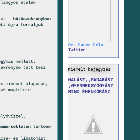
langyos ételek
eket –
hűtőszekrényben
őtt újra forraljuk
Dr. Bauer Bela
Twitter
egymás mellett
.
zekrénybe tett kész
Kiemelt bejegyzés
HALÁSZ,,MADARÁSZ
s mindent alaposan,
,GYERMEKGYÓGYÁSZ
lek megfelelő
MIND ÉHENKÓRÁSZ
olyóvízzel.
hőmérsékleten történő
acsa- és libatojást