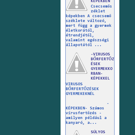
KÉPEKBEN
Csecsemős
zéklet
képekben A csecsemő
széklete változó,
mert függ a gyermek
életkorától,
étrendjétől,
valamint egészségi
állapotától ...
-VIRUSOS
BŐRFERTŐZ
ÉSEK
GYERMEKKO
RBAN-
KÉPEKKEL
VIRUSOS
BŐRFERTŐZÉSEK
GYERMEKEKNÉL
-
KÉPEKBEN- Számos
vírusfertőzés -
amilyen például a
kanyaró, a...
SÚLYOS