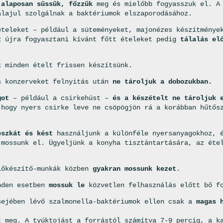
t
alaposan süssük, főzzük
meg és mielőbb fogyasszuk el. A 
alajul szolgálnak a baktériumok elszaporodásához.
ételeket – például a süteményeket, majonézes készítmény
z újra fogyasztani kívánt főtt ételeket pedig
tálalás el
k minden ételt frissen készítsünk.
s konzerveket felnyitás után
ne tároljuk a dobozukban.
got
– például a csirkehúst –
és a készételt ne tároljuk 
 hogy nyers csirke leve ne csöpögjön rá a korábban hűtős
eszkát és kést
használjunk a különféle nyersanyagokhoz, é
 mossunk el. Ügyeljünk a konyha tisztántartására, az éte
lőkészítő-munkák közben
gyakran mossunk kezet
.
den esetben
mossuk le
közvetlen felhasználás előtt bő f
sejében lévő szalmonella-baktériumok ellen csak a
magas 
 meg. A tyúktojást a forrástól számítva 7-9 percig, a k