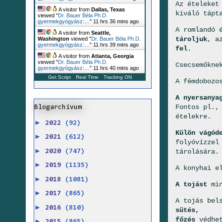
Az ételeke
A visitor from
Dallas, Texas
kiváló tápt
viewed "
Dr. Bauer Béla Ph.D.
gyermekgyógyász:…
"
11 hrs 36 mins ago
A romlandó 
A visitor from
Seattle,
tároljuk
, a
Washington
viewed "
Dr. Bauer Béla Ph.D.
gyermekgyógyász:…
"
11 hrs 39 mins ago
fel
.
A visitor from
Atlanta, Georgia
viewed "
Dr. Bauer Béla Ph.D.
Csecsemőkne
gyermekgyógyász:…
"
11 hrs 40 mins ago
Get Script
Real Time
Tracking ON
A fémdobozo
A nyersanya
Fontos pl.,
Blogarchívum
ételekre.
►
2022
(92)
Külön vágód
►
2021
(612)
folyóvízzel
►
tárolására.
2020
(747)
►
2019
(1135)
A konyhai e
►
2018
(1081)
A tojást
min
►
2017
(865)
A tojás bel
►
2016
(810)
sütés,
főzés
védhet
►