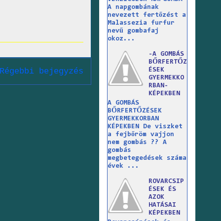
A napgombának
nevezett fertőzést a
Malassezia furfur
nevű gombafaj
okoz...
-A GOMBÁS
BŐRFERTŐZ
Régebbi bejegyzés
ÉSEK
GYERMEKKO
RBAN-
KÉPEKBEN
A GOMBÁS
BŐRFERTŐZÉSEK
GYERMEKKORBAN
KÉPEKBEN De viszket
a fejbőröm vajjon
nem gombás ?? A
gombás
megbetegedések száma
évek ...
ROVARCSIP
ÉSEK ÉS
AZOK
HATÁSAI
KÉPEKBEN