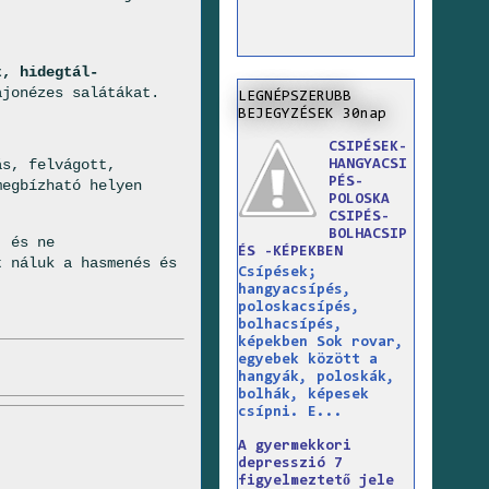
t, hidegtál-
ajonézes salátákat.
LEGNÉPSZERUBB
BEJEGYZÉSEK 30nap
CSIPÉSEK-
ás, felvágott,
HANGYACSI
PÉS-
megbízható helyen
POLOSKA
CSIPÉS-
BOLHACSIP
, és ne
ÉS -KÉPEKBEN
t náluk a hasmenés és
Csípések;
hangyacsípés,
poloskacsípés,
bolhacsípés,
képekben Sok rovar,
egyebek között a
hangyák, poloskák,
bolhák, képesek
csípni. E...
A gyermekkori
depresszió 7
figyelmeztető jele