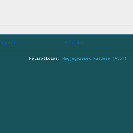
egyzés
Főoldal
Feliratkozás:
Megjegyzések küldése (Atom)