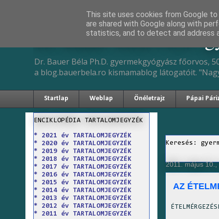
This site uses cookies from Google to d
are shared with Google along with perf
Dr. Bauer Béla Ph.D. 
statistics, and to detect and address 
Dr. Bauer Béla Ph.D. gyermekgyógyász főorvos, 50
a blog.bauerbela.ro kismamablog látogatóit. "Nag
Startlap
Weblap
Önéletrajz
Pápai Pári
ENCIKLOPÉDIA TARTALOMJEGYZÉK
* 2021 év TARTALOMJEGYZÉK
Keresés: gyer
* 2020 év TARTALOMJEGYZÉK
* 2019 év TARTALOMJEGYZÉK
* 2018 év TARTALOMJEGYZÉK
2011. május 10.,
* 2017 év TARTALOMJEGYZÉK
* 2016 év TARTALOMJEGYZÉK
* 2015 év TARTALOMJEGYZÉK
AZ ÉTEL
* 2014 év TARTALOMJEGYZÉK
* 2013 év TARTALOMJEGYZÉK
* 2012 év TARTALOMJEGYZÉK
ÉTELMÉRGEZÉS
* 2011 év TARTALOMJEGYZÉK