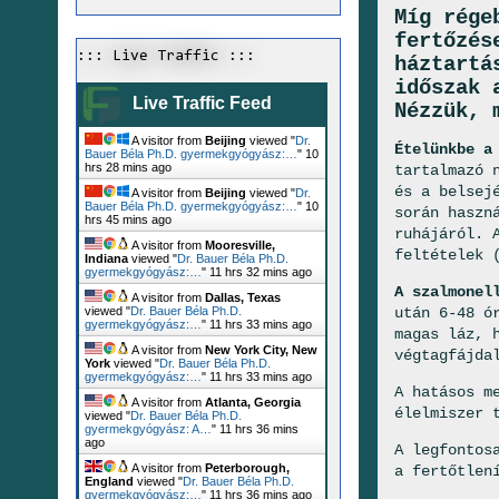
Míg rége
fertőzés
::: Live Traffic :::
háztartá
időszak 
Live Traffic Feed
Nézzük, 
A visitor from
Beijing
viewed "
Dr.
Ételünkbe a
Bauer Béla Ph.D. gyermekgyógyász:…
"
10
hrs 28 mins ago
tartalmazó 
és a belsej
A visitor from
Beijing
viewed "
Dr.
Bauer Béla Ph.D. gyermekgyógyász:…
"
10
során haszn
hrs 45 mins ago
ruhájáról. 
A visitor from
Mooresville,
feltételek 
Indiana
viewed "
Dr. Bauer Béla Ph.D.
gyermekgyógyász:…
"
11 hrs 32 mins ago
A szalmonel
A visitor from
Dallas, Texas
után 6-48 ó
viewed "
Dr. Bauer Béla Ph.D.
gyermekgyógyász:…
"
11 hrs 33 mins ago
magas láz, 
A visitor from
New York City, New
végtagfájda
York
viewed "
Dr. Bauer Béla Ph.D.
gyermekgyógyász:…
"
11 hrs 33 mins ago
A hatásos m
A visitor from
Atlanta, Georgia
élelmiszer 
viewed "
Dr. Bauer Béla Ph.D.
gyermekgyógyász: A…
"
11 hrs 36 mins
ago
A legfontos
A visitor from
Peterborough,
a fertőtlen
England
viewed "
Dr. Bauer Béla Ph.D.
gyermekgyógyász:…
"
11 hrs 36 mins ago