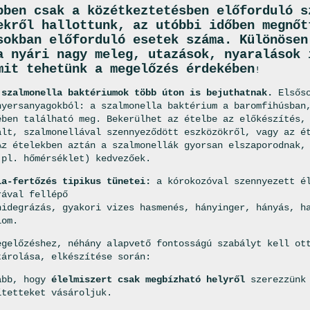
bben csak a közétkeztetésben előforduló s
ekről hallottunk, az utóbbi időben megnőt
sokban előforduló esetek száma. Különösen
a nyári nagy meleg, utazások, nyaralások 
mit tehetünk a megelőzés érdekében
!
 szalmonella baktériumok több úton is bejuthatnak.
Elsőso
nyersanyagokból: a szalmonella baktérium a baromfihúsban
ében található meg. Bekerülhet az ételbe az előkészítés,
ált, szalmonellával szennyeződött eszközökről, vagy az é
Az ételekben aztán a szalmonellák gyorsan elszaporodnak,
(pl. hőmérséklet) kedvezőek.
la-fertőzés tipikus tünetei:
a kórokozóval szennyezett él
rával fellépő
hidegrázás, gyakori vizes hasmenés, hányinger, hányás, h
lom.
egelőzéshez, néhány alapvető fontosságú szabályt kell ot
tárolása, elkészítése során:
abb, hogy
élelmiszert csak megbízható helyről
szerezzünk 
ítetteket vásároljuk.