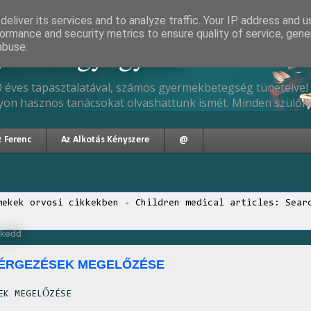
eliver its services and to analyze traffic. Your IP address and 
ormance and security metrics to ensure quality of service, gen
gyermekgyógyász
abuse.
 éves tapasztalatával, számos gyermekbetegség tüneteivel 
yon hasznos tanácsokat olvashattunk ismét. Minden szülőne
z Ferenc
Az Alkotás Kényszere
@
mekek orvosi cikkekben - Children medical articles: Sear
 kedd
MÉRGEZÉSEK MEGELŐZÉSE
EK MEGELŐZÉSE