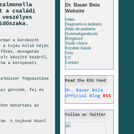
zalmonella
Dr. Bauer Bela
t a családi
Website
 veszélyes
Index
időszaka.
Diagnosticul pediatric
Atlas de pediatrie
Gyermekgondozás
Böngésző
rban a kórokozót
Studii clinice
, a tojás külső héján
Közéleti Írások
 főzés, mosogatás
Foto
telt készítő kezéről,
CV
Contact
 ha a környezeti
elmiszer fogyasztása
Read the RSS Feed
asi görcsök, fej és
Dr. Bauer Bela
Official Blog
RSS
thon betartani az
Follow on Twitter
be. A tojások közül