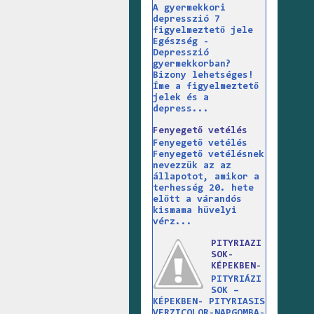
A gyermekkori
depresszió 7
figyelmeztető jele
Egészség -
Depresszió
gyermekkorban?
Bizony lehetséges!
Íme a figyelmeztető
jelek és a
depress...
Fenyegető vetélés
Fenyegető vetélés
Fenyegető vetélésnek
nevezzük az az
állapotot, amikor a
terhesség 20. hete
előtt a várandós
kismama hüvelyi
vérz...
PITYRIAZI
SOK-
KÉPEKBEN-
PITYRIÁZI
SOK –
KÉPEKBEN- PITYRIASIS
VERZICOLOR-NAPGOMBA-