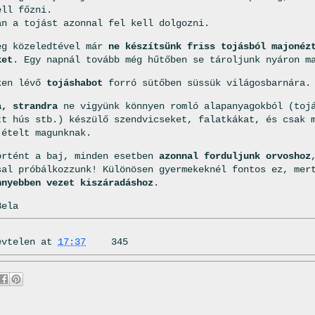
ell főzni.
án a tojást azonnal fel kell dolgozni.
eg közeledtével már
ne készítsünk friss tojásból majonéz
ket
. Egy napnál tovább még hűtőben se tároljunk nyáron m
ken lévő
tojáshabot
forró sütőben süssük világosbarnára.
a, strandra
ne vigyünk könnyen romló alapanyagokból (toj
tt hús stb.) készülő szendvicseket, falatkákat, és csak 
 ételt magunknak.
örtént a baj, minden esetben
azonnal forduljunk orvoshoz
sal próbálkozzunk! Különösen gyermekeknél fontos ez, mer
nnyebben vezet kiszáradáshoz
.
Bela
évtelen
at
17:37
345