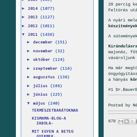
2015
(865)
20 percig k
►
2014
(1077)
Feltörés ut
►
2013
(1127)
A nyári mel
►
készítménye
2012
(1011)
▼
2011
(1436)
A süteménye
►
december
(151)
Kirándulásr
►
november
(32)
majonéz, fő
vásároljunk
►
október
(124)
Ha már megt
►
szeptember
(116)
öngyógyítás
►
augusztus
(136)
a hányás
kö
►
július
(186)
#1 Dr.Bauer
►
június
(225)
▼
május
(240)
Posted by
N
TERMÉSZETBARÁTOKNAK
KISMAMA-BLOG-A
678
ZABOLA-
MIT EGYEN A BETEG
GYERMEK.