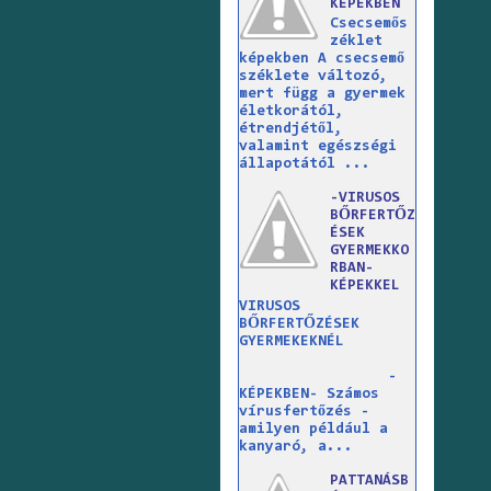
KÉPEKBEN
Csecsemős
zéklet
képekben A csecsemő
széklete változó,
mert függ a gyermek
életkorától,
étrendjétől,
valamint egészségi
állapotától ...
-VIRUSOS
BŐRFERTŐZ
ÉSEK
GYERMEKKO
RBAN-
KÉPEKKEL
VIRUSOS
BŐRFERTŐZÉSEK
GYERMEKEKNÉL
-
KÉPEKBEN- Számos
vírusfertőzés -
amilyen például a
kanyaró, a...
PATTANÁSB