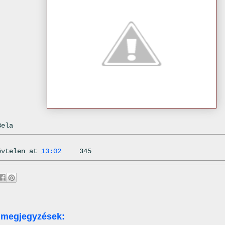
Bela
évtelen
at
13:02
345
 megjegyzések: