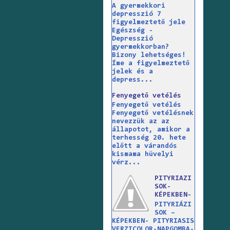
A gyermekkori
depresszió 7
figyelmeztető jele
Egészség -
Depresszió
gyermekkorban?
Bizony lehetséges!
Íme a figyelmeztető
jelek és a
depress...
Fenyegető vetélés
Fenyegető vetélés
Fenyegető vetélésnek
nevezzük az az
állapotot, amikor a
terhesség 20. hete
előtt a várandós
kismama hüvelyi
vérz...
PITYRIAZI
SOK-
KÉPEKBEN-
PITYRIÁZI
SOK –
KÉPEKBEN- PITYRIASIS
VERZICOLOR-NAPGOMBA-