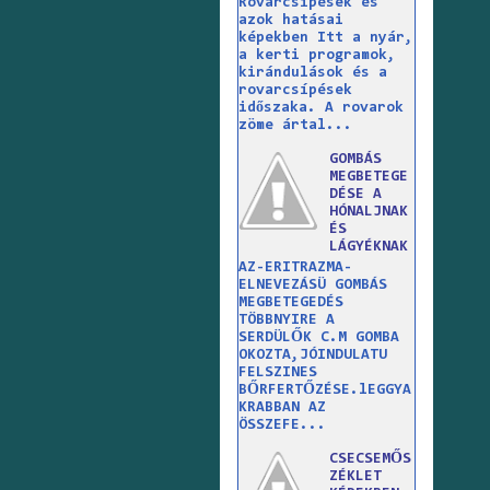
Rovarcsípések és
azok hatásai
képekben Itt a nyár,
a kerti programok,
kirándulások és a
rovarcsípések
időszaka. A rovarok
zöme ártal...
GOMBÁS
MEGBETEGE
DÉSE A
HÓNALJNAK
ÉS
LÁGYÉKNAK
AZ-ERITRAZMA-
ELNEVEZÁSÜ GOMBÁS
MEGBETEGEDÉS
TÖBBNYIRE A
SERDÜLŐK C.M GOMBA
OKOZTA,JÓINDULATU
FELSZINES
BŐRFERTŐZÉSE.lEGGYA
KRABBAN AZ
ÖSSZEFE...
CSECSEMŐS
ZÉKLET