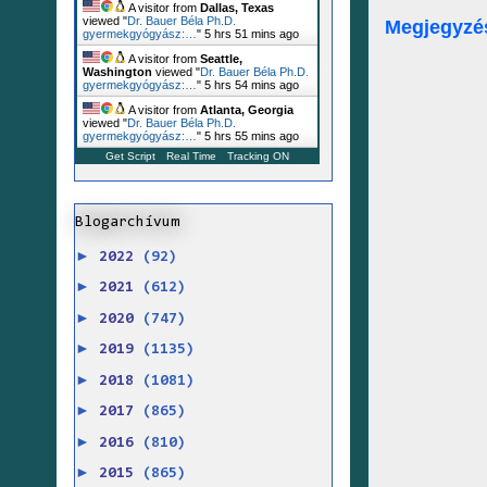
A visitor from
Dallas, Texas
viewed "
Dr. Bauer Béla Ph.D.
Megjegyzé
gyermekgyógyász:…
"
5 hrs 51 mins ago
A visitor from
Seattle,
Washington
viewed "
Dr. Bauer Béla Ph.D.
gyermekgyógyász:…
"
5 hrs 55 mins ago
A visitor from
Atlanta, Georgia
viewed "
Dr. Bauer Béla Ph.D.
gyermekgyógyász:…
"
5 hrs 55 mins ago
Get Script
Real Time
Tracking ON
Blogarchívum
►
2022
(92)
►
2021
(612)
►
2020
(747)
►
2019
(1135)
►
2018
(1081)
►
2017
(865)
►
2016
(810)
►
2015
(865)