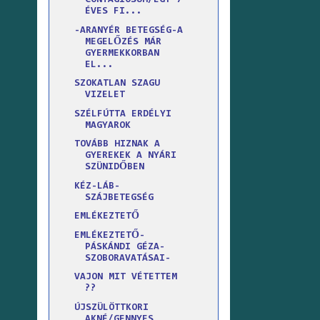
CONTAGIOSUM/EGY 7
ÉVES FI...
-ARANYÉR BETEGSÉG-A
MEGELŐZÉS MÁR
GYERMEKKORBAN
EL...
SZOKATLAN SZAGU
VIZELET
SZÉLFÚTTA ERDÉLYI
MAGYAROK
TOVÁBB HIZNAK A
GYEREKEK A NYÁRI
SZÜNIDŐBEN
KÉZ-LÁB-
SZÁJBETEGSÉG
EMLÉKEZTETŐ
EMLÉKEZTETŐ-
PÁSKÁNDI GÉZA-
SZOBORAVATÁSAI-
VAJON MIT VÉTETTEM
??
ÚJSZÜLÖTTKORI
AKNÉ/GENNYES