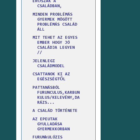
ERŐSZAK A
CSALÁDBAN,
MINDEN PROBLÉMÁS
GYERMEK MÖGÖTT
PROBLÉMÁS CSALÁD
ÁLL
MIT TEHET AZ EGYES
EMBER HOGY JÓ
CSALÁDJA LEGYEN
//
JELENLEGI
CSALÁDMODEL
CSATTANOK KI AZ
EGÉSZSÉGTŐL
PATTANÁSBÓL
FURUNCULUS,KARBUN
KULUS/KELEVÉNY,DA
RÁZS...
A CSALÁD TÖRTÉNETE
AZ EPEUTAK
GYULLADÁSA
GYERMEKKORBAN
FURUNkULÓZIS