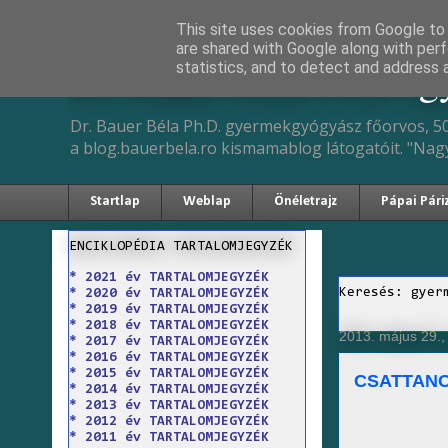
This site uses cookies from Google to d
are shared with Google along with perf
Dr. Bauer Béla Ph.D. 
statistics, and to detect and address 
Dr. Bauer Béla Ph.D. gyermekgyógyász főorvos, 50
a blog.bauerbela.ro kismamablog látogatóit. "Nag
Startlap
Weblap
Önéletrajz
Pápai Pári
ENCIKLOPÉDIA TARTALOMJEGYZÉK
* 2021 év TARTALOMJEGYZÉK
Keresés: gyer
* 2020 év TARTALOMJEGYZÉK
* 2019 év TARTALOMJEGYZÉK
* 2018 év TARTALOMJEGYZÉK
2013. május 29.,
* 2017 év TARTALOMJEGYZÉK
* 2016 év TARTALOMJEGYZÉK
* 2015 év TARTALOMJEGYZÉK
CSATTANO
* 2014 év TARTALOMJEGYZÉK
* 2013 év TARTALOMJEGYZÉK
* 2012 év TARTALOMJEGYZÉK
* 2011 év TARTALOMJEGYZÉK