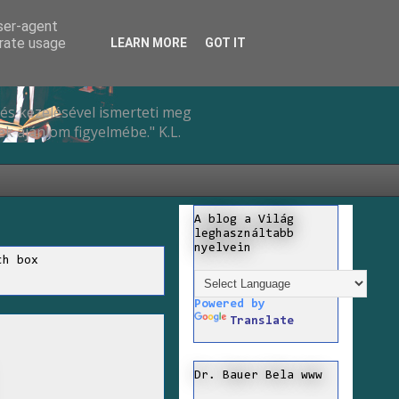
user-agent
erate usage
LEARN MORE
GOT IT
és kezelésével ismerteti meg
k ajánlom figyelmébe." K.L.
A blog a Világ
leghasználtabb
nyelvein
ch box
Powered by
Translate
Dr. Bauer Bela www