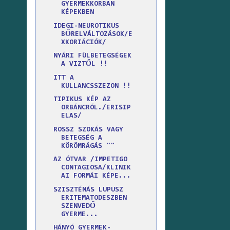
GYERMEKKORBAN
KÉPEKBEN
IDEGI-NEUROTIKUS
BŐRELVÁLTOZÁSOK/E
XKORIÁCIÓK/
NYÁRI FÜLBETEGSÉGEK
A VIZTŐL !!
ITT A
KULLANCSSZEZON !!
TIPIKUS KÉP AZ
ORBÁNCRÓL./ERISIP
ELAS/
ROSSZ SZOKÁS VAGY
BETEGSÉG A
KÖRÖMRÁGÁS ""
AZ ÓTVAR /IMPETIGO
CONTAGIOSA/KLINIK
AI FORMÁI KÉPE...
SZISZTÉMÁS LUPUSZ
ERITEMATODESZBEN
SZENVEDŐ
GYERME...
HÁNYÓ GYERMEK-