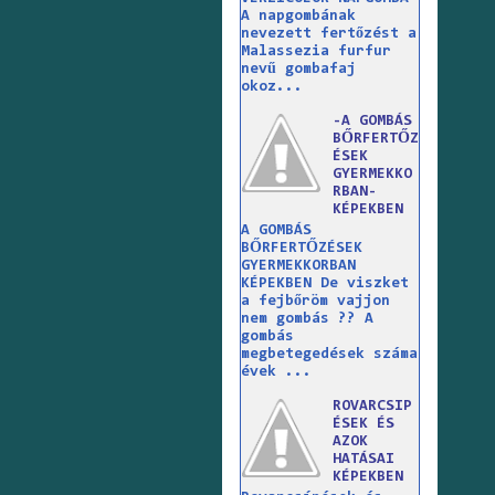
A napgombának
nevezett fertőzést a
Malassezia furfur
nevű gombafaj
okoz...
-A GOMBÁS
BŐRFERTŐZ
ÉSEK
GYERMEKKO
RBAN-
KÉPEKBEN
A GOMBÁS
BŐRFERTŐZÉSEK
GYERMEKKORBAN
KÉPEKBEN De viszket
a fejbőröm vajjon
nem gombás ?? A
gombás
megbetegedések száma
évek ...
ROVARCSIP
ÉSEK ÉS
AZOK
HATÁSAI
KÉPEKBEN