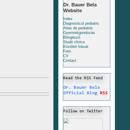
Dr. Bauer Bela
Website
Index
Diagnosticul pediatric
Atlas de pediatrie
Gyermekgondozás
Böngésző
Studii clinice
Közéleti Írások
Foto
CV
Contact
Read the RSS Feed
Dr. Bauer Bela
Official Blog
RSS
Follow on Twitter