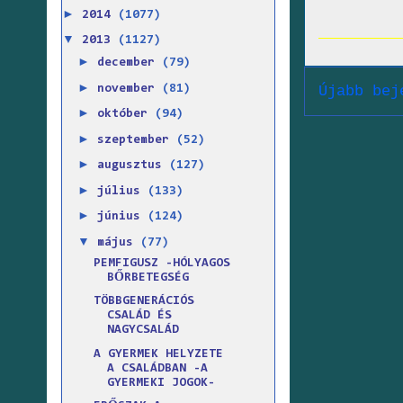
►
2014
(1077)
▼
2013
(1127)
►
december
(79)
►
november
(81)
Újabb bej
►
október
(94)
►
szeptember
(52)
►
augusztus
(127)
►
július
(133)
►
június
(124)
▼
május
(77)
PEMFIGUSZ -HÓLYAGOS
BŐRBETEGSÉG
TÖBBGENERÁCIÓS
CSALÁD ÉS
NAGYCSALÁD
A GYERMEK HELYZETE
A CSALÁDBAN -A
GYERMEKI JOGOK-