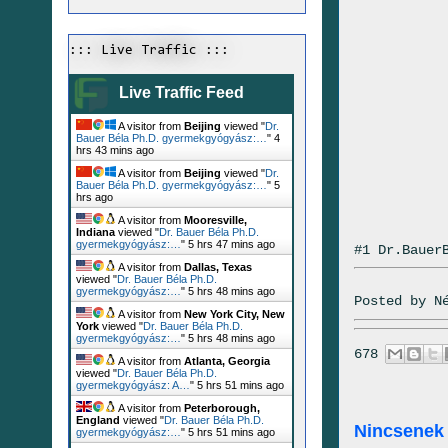
::: Live Traffic :::
Live Traffic Feed
A visitor from
Beijing
viewed "
Dr.
Bauer Béla Ph.D. gyermekgyógyász:…
"
4
hrs 43 mins ago
A visitor from
Beijing
viewed "
Dr.
Bauer Béla Ph.D. gyermekgyógyász:…
"
5
hrs ago
A visitor from
Mooresville,
Indiana
viewed "
Dr. Bauer Béla Ph.D.
gyermekgyógyász:…
"
5 hrs 47 mins ago
#1 Dr.Bauer
A visitor from
Dallas, Texas
viewed "
Dr. Bauer Béla Ph.D.
gyermekgyógyász:…
"
5 hrs 48 mins ago
Posted by
N
A visitor from
New York City, New
York
viewed "
Dr. Bauer Béla Ph.D.
gyermekgyógyász:…
"
5 hrs 48 mins ago
678
A visitor from
Atlanta, Georgia
viewed "
Dr. Bauer Béla Ph.D.
gyermekgyógyász: A…
"
5 hrs 51 mins ago
A visitor from
Peterborough,
England
viewed "
Dr. Bauer Béla Ph.D.
Nincsenek
gyermekgyógyász:…
"
5 hrs 51 mins ago