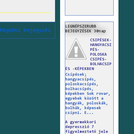
LEGNÉPSZERUBB
Régebbi bejegyzés
BEJEGYZÉSEK 30nap
CSIPÉSEK-
HANGYACSI
PÉS-
POLOSKA
CSIPÉS-
BOLHACSIP
ÉS -KÉPEKBEN
Csípések;
hangyacsípés,
poloskacsípés,
bolhacsípés,
képekben Sok rovar,
egyebek között a
hangyák, poloskák,
bolhák, képesek
csípni. E...
A gyermekkori
depresszió 7
figyelmeztető jele