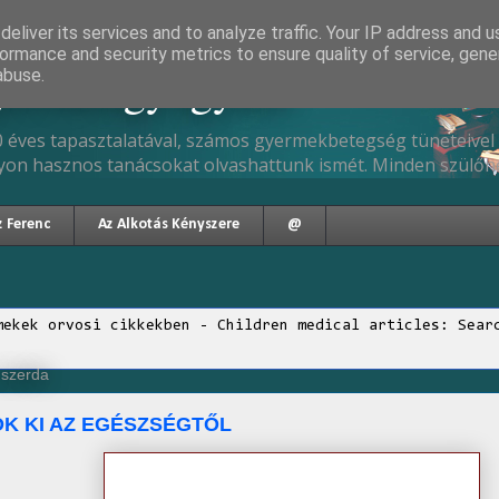
eliver its services and to analyze traffic. Your IP address and 
ormance and security metrics to ensure quality of service, gen
gyermekgyógyász
abuse.
 éves tapasztalatával, számos gyermekbetegség tüneteivel 
yon hasznos tanácsokat olvashattunk ismét. Minden szülőne
z Ferenc
Az Alkotás Kényszere
@
mekek orvosi cikkekben - Children medical articles: Sear
 szerda
K KI AZ EGÉSZSÉGTŐL