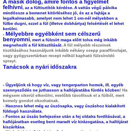
A másik dolog, amire fontos a figyelmet
felhívni
, az a fültisztítók kérdése. A vattás végű pálcika
mindössze a bemenet kitörléséhez jó, és az a fajtája a
legalkalmasabb, amelyet nem lehet 1 cm-nél mélyebben a
fülbe dugni, ezzel a fül (illetve dobhártya) felsértését el lehet
kerülni.
Mélyebbre egyébként sem célszerű
-
benyomni
, mert a fülzsírt maga előtt tolva még inkább
megnehezíti a fül kitisztítását.
A fül mélyebb részeinek
tisztításához használjunk inkább néhány csepp paraffinolajat,
vagy gyógyszertárban recept nélkül kapható fülzsíroldó
sprayt.
Tanácsok a nyári időszakra
- Ügyeljünk rá hogy víz, vagy tengerparton homok, ill. egyéb
szennyeződés ne juthasson a hallójáratába fürdés közben
! Ha
mégsem sikerül elkerülni, mielőbb távolítsuk el a fülből, mert
komoly gondot okozhatnak.
-
Hasznos lehet még az úszósapka, vagy úszáshoz kialakított
füldugó használata
.
- Fontos az úszás befejezése után a fej oldalra fordításával, a
hallójáratban esetleg bent maradt víz kirázogatása, a hallójárat
kiszárítása
.