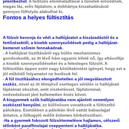
jelentkezhet
. A fertőzés előrehaladtával a tünetek erősödnek,
magas láz, erős fájdalom, a dobhártya kiszakadásával
gennyes fülfolyás alakulhat ki.
Fontos a helyes fültisztítás
A fülzsír bevonja és védi a hallójáratot a kiszáradástól és a
fertőzésektől, a kisebb szennyeződések pedig a hallójárat-
bemenet szőrein fennakadnak
.
- A hallójárat tisztításáról egy külön mechanizmus
gondoskodik, az itt lévő hám ugyanis kifelé nő, így eltávolítja
a kisebb szennyeződéseket és a felesleges fülzsírt. A
fültisztítás éppen ezért nagy körültekintést igényel, hogy ezt a
jól működő folyamatot ne borítsuk fel.
-
A fül tisztításához elengedhetetlen a jól megválasztott
eszköz
, mivel az itt létrejövő esetleges sérülés is hallójárati
fájdalmat okozhat, amit viszketéssel, fájdalommal,
nedvedzéssel járó kellemetlen érzés követ.
A kisgyermek szűk hallójáratába nem ajánlott semmilyen
eszközzel benyúlni
, ez különösen vonatkozik a fültisztító
pálcikára. Esetükben a pálcikán lévő vattát babaolajjal
átitatva, a fülkagyló redőit érdemes körbetisztítani.
-
Ha a gyermek fokozott fülzsírtermelésre hajlamos, célszerű
időnként paraffinolajat cseppenteni a hallójáratba.