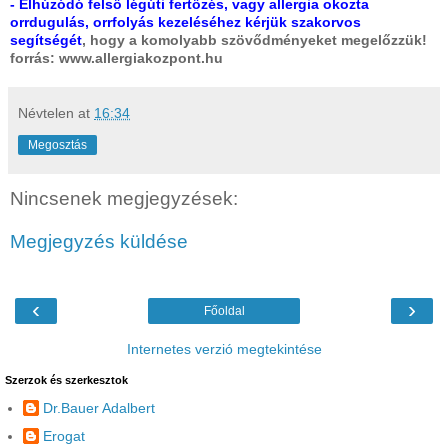
- Elhúzódó felső légúti fertőzés, vagy allergia okozta
orrdugulás, orrfolyás kezeléséhez kérjük szakorvos
segítségét
, hogy a komolyabb szövődményeket megelőzzük!
forrás: www.allergiakozpont.hu
Névtelen
at
16:34
Megosztás
Nincsenek megjegyzések:
Megjegyzés küldése
‹
›
Főoldal
Internetes verzió megtekintése
Szerzok és szerkesztok
Dr.Bauer Adalbert
Erogat