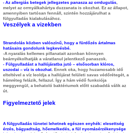
- Az allergiás betegek jellegzetes panasza az orrdugulás
,
melyet az orrnyálkahártya duzzanata is okozhat. Ez az állapot,
amennyiben tartósan fennáll, szintén hozzájárulhat a
fülgyulladás kialakulásához.
Veszélyek a vizekben
Strandolás közben valószínű, hogy a fürdőzés ártalmas
hatásaira gondolunk legkevésbé.
-A nyaralás kellemes pillanatait azonban könnyen
beárnyékolhatják a váratlanul jelentkező panaszok.
- Fülgyulladást a hallójáratba jutó – elsősorban klóros,
uszodai – víz is okozhat
. Ennek oka, hogy huzamosabb idő
elteltével a víz leoldja a hallójárat felületi savas védőrétegét, a
hámréteg felázik, fellazul. Így a hám védő funkciója
meggyengül, a behatoló baktériumok előtt szabaddá válik az
út.
Figyelmeztető jelek
A fülgyulladás tünetei lehetnek egészen enyhék: elesettség
érzés, bágyadtság, hőemelkedés, a fül nyomásérzékenysége