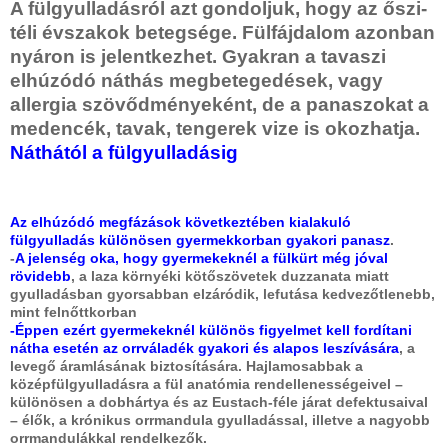
A fülgyulladásról azt gondoljuk, hogy az őszi-
téli évszakok betegsége. Fülfájdalom azonban
nyáron is jelentkezhet. Gyakran a tavaszi
elhúzódó náthás megbetegedések, vagy
allergia szövődményeként, de a panaszokat a
medencék, tavak, tengerek vize is okozhatja.
Náthától a fülgyulladásig
Az elhúzódó megfázások következtében kialakuló
fülgyulladás különösen gyermekkorban gyakori panasz
.
-
A jelenség oka, hogy gyermekeknél a fülkürt még jóval
rövidebb
, a laza környéki kötőszövetek duzzanata miatt
gyulladásban gyorsabban elzáródik, lefutása kedvezőtlenebb,
mint felnőttkorban
-Éppen ezért gyermekeknél különös figyelmet kell fordítani
nátha esetén az orrváladék gyakori és alapos leszívására
, a
levegő áramlásának biztosítására. Hajlamosabbak a
középfülgyulladásra a fül anatómia rendellenességeivel –
különösen a dobhártya és az Eustach-féle járat defektusaival
– élők, a krónikus orrmandula gyulladással, illetve a nagyobb
orrmandulákkal rendelkezők.