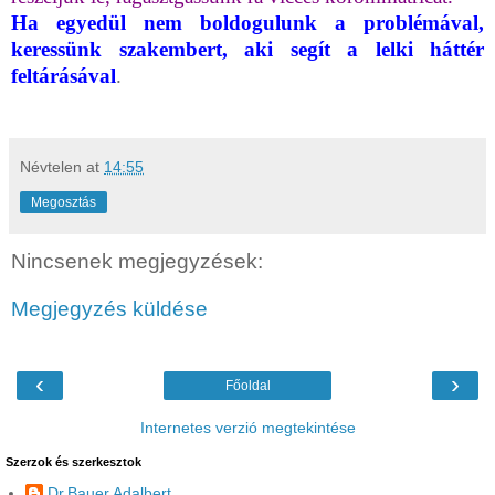
Ha egyedül nem boldogulunk a problémával,
keressünk szakembert, aki segít a lelki háttér
feltárásával
.
Névtelen
at
14:55
Megosztás
Nincsenek megjegyzések:
Megjegyzés küldése
‹
›
Főoldal
Internetes verzió megtekintése
Szerzok és szerkesztok
Dr.Bauer Adalbert