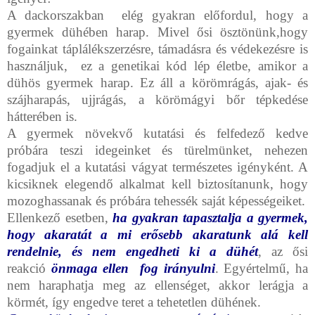
A dackorszakban elég gyakran előfordul, hogy a
gyermek dühében harap. Mivel ősi ösztönünk,hogy
fogainkat táplálékszerzésre, támadásra és védekezésre is
használjuk, ez a genetikai kód lép életbe, amikor a
dühös gyermek harap. Ez áll a körömrágás, ajak- és
szájharapás, ujjrágás, a körömágyi bőr tépkedése
hátterében is.
A gyermek növekvő kutatási és felfedező kedve
próbára teszi idegeinket és türelmünket, nehezen
fogadjuk el a kutatási vágyat természetes igényként. A
kicsiknek elegendő alkalmat kell biztosítanunk, hogy
mozoghassanak és próbára tehessék saját képességeiket.
Ellenkező esetben,
ha gyakran tapasztalja a gyermek,
hogy akaratát a mi erősebb akaratunk alá kell
rendelnie, és nem engedheti ki a dühét
, az ősi
reakció
önmaga
ellen fog irányulni
. Egyértelmű, ha
nem haraphatja meg az ellenséget, akkor lerágja a
körmét, így engedve teret a tehetetlen dühének.