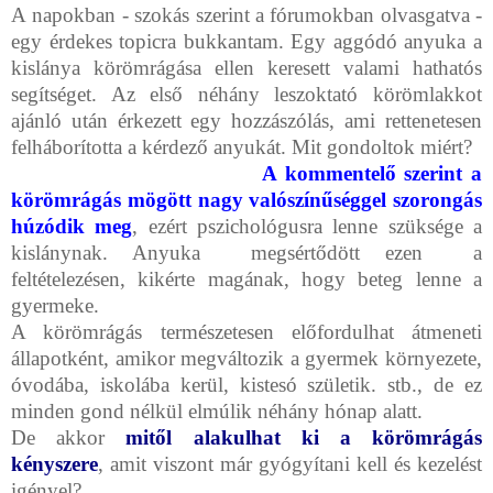
A
napokban
- szokás szerint a fórumokban olvasgatva -
egy érdekes topicra bukkantam. Egy aggódó anyuka a
kislánya körömrágása ellen keresett valami hathatós
segítséget. Az első néhány leszoktató körömlakkot
ajánló után érkezett egy hozzászólás, ami rettenetesen
felháborította a kérdező anyukát. Mit gondoltok miért?
A kommentelő szerint a
körömrágás mögött nagy valószínűséggel szorongás
húzódik meg
, ezért pszichológusra lenne szüksége a
kislánynak. Anyuka megsértődött ezen a
feltételezésen, kikérte magának, hogy beteg lenne a
gyermeke.
A körömrágás természetesen előfordulhat átmeneti
állapotként, amikor megváltozik a gyermek környezete,
óvodába, iskolába kerül, kistesó születik. stb., de ez
minden gond nélkül elmúlik néhány hónap alatt.
De akkor
mitől alakulhat ki a körömrágás
kényszere
, amit viszont már gyógyítani kell és kezelést
igényel?