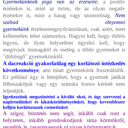
Gyermekünknek joga van az érzéseire
; a pozitív
érzésekre is, mint az öröm, de az olyan negatív
érzésekre is, mint a harag vagy szomorúság.
Nem
szabad elnyomni
gyermekünk
érzelemmegnyilvánulásait, csak azért, mert
kellemetlen lehet számunkra. Hagyni kell, hogy dühös
legyen, de ilyen helyzetben ügyelni kell, hogy
megóvjuk önmagától és esetleg a többi gyermeket is
"dühöngő" gyermekünktől.
A dacreakció gyakorlatilag egy korlátozó intézkedés
következménye
, ami miatt gyermekünk frusztrálódik.
Ez például úgy is létrejöhet, hogy a gyermek játékát
félbeszakítjuk vagy egy számára fontos kérését nem
teljesítjük.
Igyekezzünk megszüntetni a kiváltó okot, és úgy szervezni a
napirendünket és lakáskörülményeinket, hogy kevesebbszer
.
kelljen korlátoznunk csemeténket
A szigor, büntetés nem segít, inkább csak ront a
helyzeten, inkább gondoskodjunk sima körmökről,
reszeljük le, ragasztgassunk rá vicces körömmatricát.