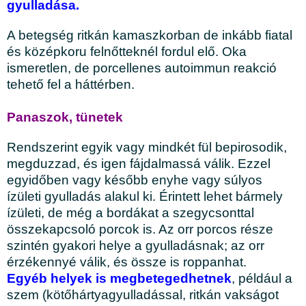
gyulladása.
A betegség ritkán kamaszkorban de inkább fiatal
és középkoru felnőtteknél fordul elő.
Oka
ismeretlen, de porcellenes autoimmun reakció
tehető fel a háttérben.
Panaszok, tünetek
Rendszerint egyik vagy mindkét fül bepirosodik,
megduzzad, és igen fájdalmassá válik. Ezzel
egyidőben vagy később enyhe vagy súlyos
ízületi gyulladás alakul ki. Érintett lehet bármely
ízületi, de még a bordákat a szegycsonttal
összekapcsoló porcok is. Az orr porcos része
szintén gyakori helye a gyulladásnak; az orr
érzékennyé válik, és össze is roppanhat.
Egyéb helyek is megbetegedhetnek
, például a
szem (kötőhártyagyulladással, ritkán vakságot