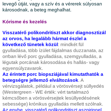
levegő útját, vagy a szív és a vérerek súlyosan
károsodnak, a beteg meghalhat.
Kórisme és kezelés
Visszatérő polikondritiszt akkor diagnosztizál
az orvos, ha legalább hármat észlel a
következő tünetek közül
: mindkét fül
gyulladása, több ízület fájdalmas duzzanata, az
orrban lévő porc gyulladása, szemgyulladás, a
légutak porcának károsodása és hallás- vagy
egyensúlyzavarok.
Az érintett porc biopsziájával kimutathatók a
betegségre jellemző elváltozások
. A
vérvizsgálatok, például a vörösvérsejt süllyedés
(Westergreen - WE érték: vért tartalmazó
kémcsőben a vörösvérsejtek lesüllyedésének
sebessége) krónikus gyulladás mellett szólnak.
Az enyhe, visszatérő polikondritiszt aszpirinnel