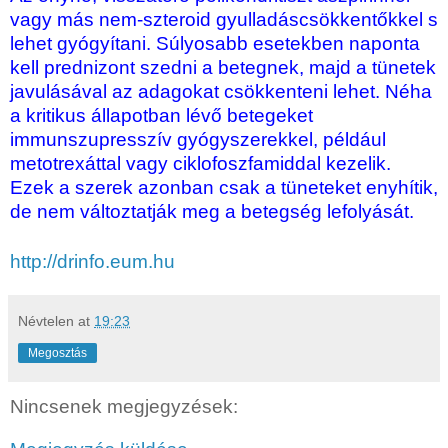
vagy más nem-szteroid gyulladáscsökkentőkkel s
lehet gyógyítani. Súlyosabb esetekben naponta
kell prednizont szedni a betegnek, majd a tünetek
javulásával az adagokat csökkenteni lehet. Néha
a kritikus állapotban lévő betegeket
immunszupresszív gyógyszerekkel, például
metotrexáttal vagy ciklofoszfamiddal kezelik.
Ezek a szerek azonban csak a tüneteket enyhítik,
de nem változtatják meg a betegség lefolyását.
http://drinfo.eum.hu
Névtelen
at
19:23
Megosztás
Nincsenek megjegyzések: