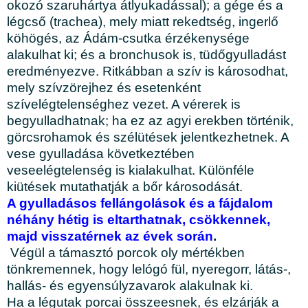
okozó szaruhártya átlyukadással); a gége és a
légcső (trachea), mely miatt rekedtség, ingerlő
köhögés, az Ádám-csutka érzékenysége
alakulhat ki; és a bronchusok is, tüdőgyulladást
eredményezve. Ritkábban a szív is károsodhat,
mely szívzörejhez és esetenként
szívelégtelenséghez vezet. A vérerek is
begyulladhatnak; ha ez az agyi erekben történik,
görcsrohamok és szélütések jelentkezhetnek. A
vese gyulladása következtében
veseelégtelenség is kialakulhat. Különféle
kiütések mutathatják a bőr károsodását.
A gyulladásos fellángolások és a fájdalom
néhány hétig is eltarthatnak, csökkennek,
majd visszatérnek az évek során
.
Végül a támasztó porcok oly mértékben
tönkremennek, hogy lelógó fül, nyeregorr, látás-,
hallás- és egyensúlyzavarok alakulnak ki.
Ha a légutak porcai összeesnek, és elzárják a