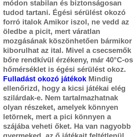
módon stabilan és biztonságosan
tudod tartani. Égési sérülést okozó
forró italok Amikor iszol, ne vedd az
öledbe a picit, mert váratlan
mozgásának köszönhetően bármikor
kiborulhat az ital. Mivel a csecsemők
bőre rendkívül érzékeny, már 40°C-os
hőmérséklet is égési sérülést okoz.
Fulladást okozó játékok
Mindig
ellenőrizd, hogy a kicsi játékai elég
szilárdak-e. Nem tartalmazhatnak
olyan részeket, amelyek könnyen
letörnek, mert a pici könnyen a
szájába veheti őket. Ha van nagyobb
gyermeked, az ő játékait feltétlenül