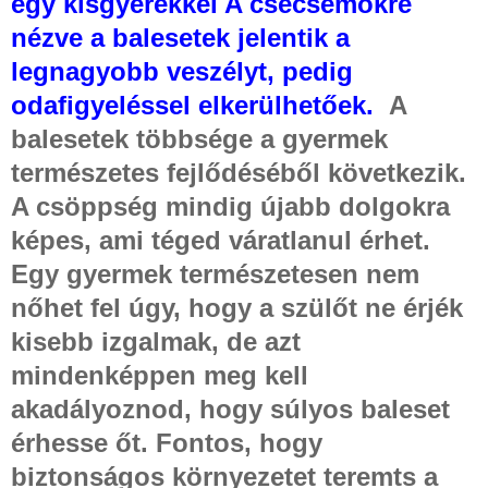
egy kisgyerekkel A csecsemőkre
nézve a balesetek jelentik a
legnagyobb veszélyt, pedig
odafigyeléssel elkerülhetőek.
A
balesetek többsége a gyermek
természetes fejlődéséből következik.
A csöppség mindig újabb dolgokra
képes, ami téged váratlanul érhet.
Egy gyermek természetesen nem
nőhet fel úgy, hogy a szülőt ne érjék
kisebb izgalmak, de azt
mindenképpen meg kell
akadályoznod, hogy súlyos baleset
érhesse őt. Fontos, hogy
biztonságos környezetet teremts a