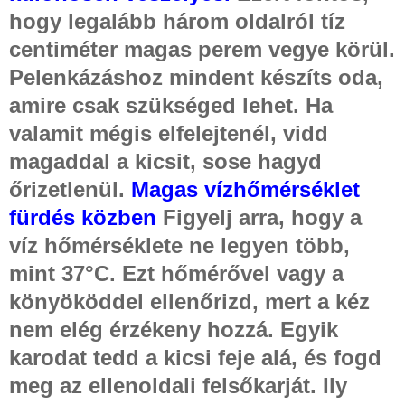
hogy legalább három oldalról tíz
centiméter magas perem vegye körül.
Pelenkázáshoz mindent készíts oda,
amire csak szükséged lehet. Ha
valamit mégis elfelejtenél, vidd
magaddal a kicsit, sose hagyd
őrizetlenül.
Magas vízhőmérséklet
fürdés közben
Figyelj arra, hogy a
víz hőmérséklete ne legyen több,
mint 37°C. Ezt hőmérővel vagy a
könyököddel ellenőrizd, mert a kéz
nem elég érzékeny hozzá. Egyik
karodat tedd a kicsi feje alá, és fogd
meg az ellenoldali felsőkarját. Ily