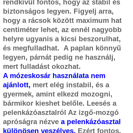
rendkívül fontos, hogy az stabil és
biztonságos legyen. Figyelj arra,
hogy a rácsok között maximum hat
centiméter lehet, az ennél nagyobb
helyre ugyanis a kicsi beszorulhat,
és megfulladhat. A paplan könnyű
legyen, párnát pedig ne használj,
mert fulladást okozhat.
A mózeskosár használata nem
ajánlott,
mert elég instabil, és a
gyermek, amint elkezd mozogni,
bármikor kieshet belőle. Leesés a
pelenkázóasztalról Az izgő-mozgó
apróságra nézve
a pelenkázóasztal
különösen veszélyes.
Ezért fontos,