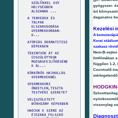
SZÜLŐKKEL EGY
gyógyszer- és
HELYSÉGBEN
ért környezet
ALSZANAK ...
daganatos bet
A TENYEREK ÉS
TALPAK
ELSZARUSODÁSA
Kezelési i
GYERMEKKORBAN-
A kemoterápiá
K...
Korai stádium
ATÓPIÁS DERMATITISZ
szakasz rövi
KÉPEKBEN
Nem-B-sejtes 
TEKINTSÜK ÁT AZ
limfómában a 
ÚJSZÜLÖTTKOR
MOZGÁSFEJLŐDÉSÉNE
függően 1-2, 
K ÁL...
Csontvelő-tran
KÖRKÖRÖS HAJHULLÁS
mérlegelendő
GYERMEKEKNÉL
GYERMEKKORI
HODGKIN
ÖNZETLEN,TISZTA
Szövettanilag
TESTVÉRI SZERETET
nyirokcsomókb
VELESZÜLETETT
BŐRHIÁNY KÉPEKBEN
viszonylag so
HADJUK E SIRNI AZ
Diagnoszti
ÉJSZAKA FELSíRÓ