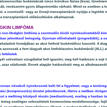
elomonocitás leukémiának nincs krónikus fázisa (korai, tünetmen
ták, rendszerint gyors állapotromlás várható. Mivel ez esetben a 
rel, a csontvelő- vagy az őssejt-transzplantáció nyújtja a legtöbb
a transzplantáció előkészítésére alkalmaznak.
GKIN LIMFÓMA
 non-Hodgkin limfóma a csontvelőn kívüli nyirokszövetekből kiind
ban jelentkező betegség. Gyorsan előrehaladó (progrediáló), a cs
ehaladott formájában az akut limfoid leukémiához hasonló. A diag
 azonosak a fent tárgyalt akut limfoblasztos leukémiánál (ALL) a
 feltételek
ét szövettani vizsgálattal kell igazolni, meg kell határozni a sejt
t, azaz stádiumát. Ennek alapján határozható meg az alkalmazandó
yorsan növekvő nyirokcsomó kelti fel a figyelmet, vagy a testüre
si (kompressziós) tünetei jelentkeznek, illetve a mellkas röntgen
ot a mellüreg középső részén (mediastinum), esetleg a hasban t
 beteg esetleges veleszületett kromoszóma-rendellenessége, fej
r), az esetleges immunhiányos állapot, a gyakori fertőzések, a körn