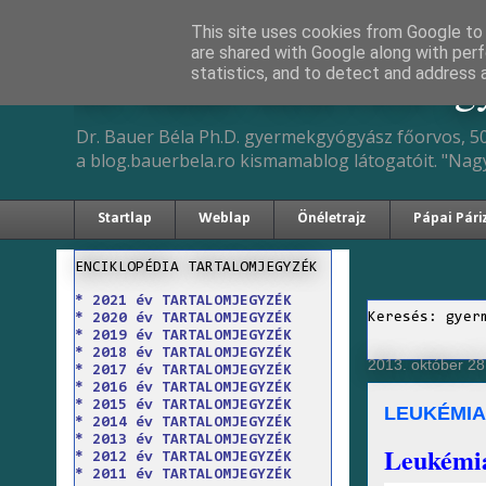
This site uses cookies from Google to d
are shared with Google along with perf
Dr. Bauer Béla Ph.D. 
statistics, and to detect and address 
Dr. Bauer Béla Ph.D. gyermekgyógyász főorvos, 50
a blog.bauerbela.ro kismamablog látogatóit. "Nag
Startlap
Weblap
Önéletrajz
Pápai Pári
ENCIKLOPÉDIA TARTALOMJEGYZÉK
* 2021 év TARTALOMJEGYZÉK
Keresés: gyer
* 2020 év TARTALOMJEGYZÉK
* 2019 év TARTALOMJEGYZÉK
* 2018 év TARTALOMJEGYZÉK
2013. október 28.
* 2017 év TARTALOMJEGYZÉK
* 2016 év TARTALOMJEGYZÉK
* 2015 év TARTALOMJEGYZÉK
LEUKÉMIA
* 2014 év TARTALOMJEGYZÉK
* 2013 év TARTALOMJEGYZÉK
Leukémia
* 2012 év TARTALOMJEGYZÉK
* 2011 év TARTALOMJEGYZÉK