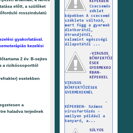
KÉPEKBEN
atása előtt, a szülőket
Csecsemős
zéklet
lőforduló rosszindulatú
képekben A csecsemő
széklete változó,
mert függ a gyermek
életkorától,
étrendjétől,
zelési gyakorlatával.
valamint egészségi
állapotától ...
kemoterápiás kezelési
-VIRUSOS
dőtartama 2 év. B-sejtes
BŐRFERTŐZ
ÉSEK
 a rizikócsoporttól
GYERMEKKO
RBAN-
KÉPEKKEL
(refrakter) esetekben
VIRUSOS
BŐRFERTŐZÉSEK
GYERMEKEKNÉL
-
legzetesen a
KÉPEKBEN- Számos
tre haladva terjednek
vírusfertőzés -
amilyen például a
kanyaró, a...
SÚLYOS