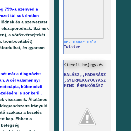
eg 75%-a szenved a
zet túl sok éretlen
jlődnek és a szervezetet
an elszaporodnak. Számuk
en), a vörösvérsejtekét
. trombocitákét),
Dr. Bauer Bela
Twitter
lőfordulhat, és gyorsan
Kiemelt bejegyzés
ését már a diagnózist
HALÁSZ,,MADARÁSZ
an. A cél valamennyi
,GYERMEKGYÓGYÁSZ
MIND ÉHENKÓRÁSZ
emoterápia, különböző
lésére is sor kerül.
ek visszaesik. Általános
 idegrendszerre irányuló
ető szakasz a kezelés
rt kap. Ebben a
a betegség