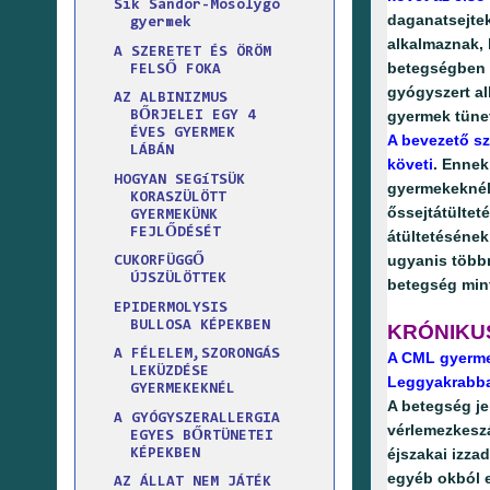
Sík Sándor-Mosolygó
daganatsejte
gyermek
alkalmaznak, 
A SZERETET ÉS ÖRÖM
betegségben 
FELSŐ FOKA
gyógyszert al
AZ ALBINIZMUS
gyermek tünet
BŐRJELEI EGY 4
ÉVES GYERMEK
A bevezető sz
LÁBÁN
követi
. Ennek
HOGYAN SEGíTSÜK
gyermekeknél 
KORASZÜLÖTT
őssejtátültet
GYERMEKÜNK
FEJLŐDÉSÉT
átültetésének
ugyanis többn
CUKORFÜGGŐ
ÚJSZÜLÖTTEK
betegség mint
EPIDERMOLYSIS
BULLOSA KÉPEKBEN
KRÓNIKUS
A FÉLELEM,SZORONGÁS
A CML gyermek
LEKÜZDÉSE
Leggyakrabban
GYERMEKEKNÉL
A betegség j
A GYÓGYSZERALLERGIA
vérlemezkeszá
EGYES BŐRTÜNETEI
éjszakai izza
KÉPEKBEN
egyéb okból e
AZ ÁLLAT NEM JÁTÉK