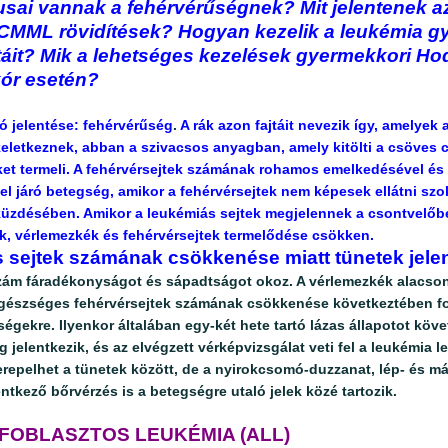
pusai vannak a fehérvérűségnek? Mit jelentenek a
CMML rövidítések? Hogyan kezelik a leukémia g
jtáit? Mik a lehetséges kezelések gyermekkori Ho
ór esetén?
ó jelentése: fehérvérűség
.
A rák azon fajtáit nevezik így, amelyek
eletkeznek, abban a szivacsos anyagban, amely kitölti a csöves c
ket termeli. A fehérvérsejtek számának rohamos emelkedésével és
l járó betegség, amikor a fehérvérsejtek nem képesek ellátni szo
küzdésében. Amikor a leukémiás sejtek megjelennek a csontvelőb
k, vérlemezkék és fehérvérsejtek termelődése csökken.
s sejtek számának csökkenése miatt tünetek jele
szám fáradékonyságot és sápadtságot okoz. A vérlemezkék alacs
egészséges fehérvérsejtek számának csökkenése következtében fo
ségekre. Ilyenkor általában egy-két hete tartó lázas állapotot kö
 jelentkezik, és az elvégzett vérképvizsgálat veti fel a leukémia 
zerepelhet a tünetek között, de a nyirokcsomó-duzzanat, lép- és 
entkező bőrvérzés is a betegségre utaló jelek közé tartozik.
FOBLASZTOS LEUKÉMIA (ALL)