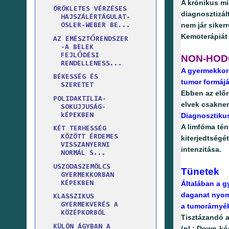
A krónikus mi
ÖRÖKLETES VÉRZÉSES
diagnosztizál
HAJSZÁLÉRTÁGULAT-
nem jár siker
OSLER-WEBER BE...
Kemoterápiát 
AZ EMÉSZTŐRENDSZER
-A BELEK
FEJLŐDÉSI
NON-HOD
RENDELLENESS...
A gyermekkori
BÉKESSÉG ÉS
tumor formájá
SZERETET
Ebben az előr
POLIDAKTILIA-
elvek csaknem
SOKUJJUSÁG-
Diagnosztikus
kÉPEKBEN
A limfóma tény
KÉT TERHESSÉG
KÖZÖTT ÉRDEMES
kiterjedtségé
VISSZANYERNI
intenzitása.
NORMÁL S...
USZODASZEMÖLCS
Tünetek
GYERMEKKORBAN
Általában a g
KÉPEKBEN
daganat nyomá
KLASSZIKUS
GYERMEKVERÉS A
a tumorárnyék
KÖZÉPKORBÓL
Tisztázandó a
KÜLÖN ÁGYBAN A
(pl.: Down-kó