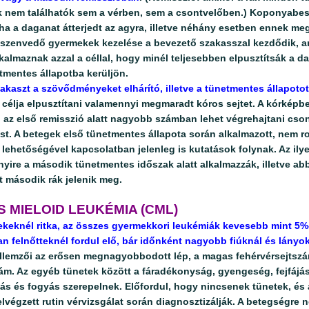
k nem találhatók sem a vérben, sem a csontvelőben.) Koponyabes
ha a daganat átterjedt az agyra, illetve néhány esetben ennek me
szenvedő gyermekek kezelése a bevezető szakasszal kezdődik, a
kalmaznak azzal a céllal, hogy minél teljesebben elpusztítsák a d
mentes állapotba kerüljön.
akaszt a szövődményeket elhárító, illetve a tünetmentes állapoto
 célja elpusztítani valamennyi megmaradt kóros sejtet. A kórkép
az első remisszió alatt nagyobb számban lehet végrehajtani cso
ést. A betegek első tünetmentes állapota során alkalmazott, nem 
 lehetőségével kapcsolatban jelenleg is kutatások folynak. Az ily
yire a második tünetmentes időszak alatt alkalmazzák, illetve ab
 második rák jelenik meg.
 MIELOID LEUKÉMIA (CML)
eknél ritka, az összes gyermekkori leukémiák kevesebb mint 5%-á
 felnőtteknél fordul elő, bár időnként nagyobb fiúknál és lányokn
ellemzői az erősen megnagyobbodott lép, a magas fehérvérsejtsz
m. Az egyéb tünetek között a fáradékonyság, gyengeség, fejfájás,
dás és fogyás szerepelnek. Előfordul, hogy nincsenek tünetek, és
lvégzett rutin vérvizsgálat során diagnosztizálják. A betegségre 