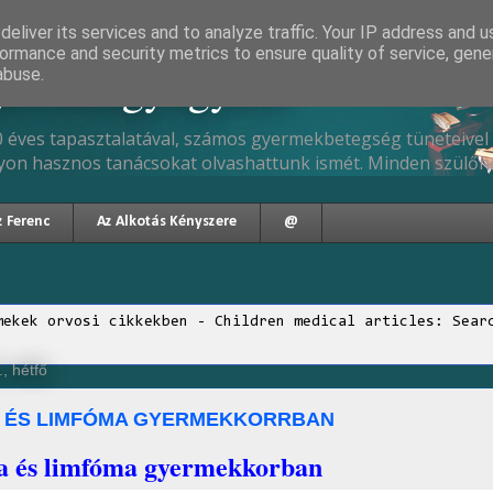
eliver its services and to analyze traffic. Your IP address and 
ormance and security metrics to ensure quality of service, gen
gyermekgyógyász
abuse.
 éves tapasztalatával, számos gyermekbetegség tüneteivel 
yon hasznos tanácsokat olvashattunk ismét. Minden szülőne
z Ferenc
Az Alkotás Kényszere
@
mekek orvosi cikkekben - Children medical articles: Sear
, hétfő
 ÉS LIMFÓMA GYERMEKKORRBAN
 és limfóma gyermekkorban