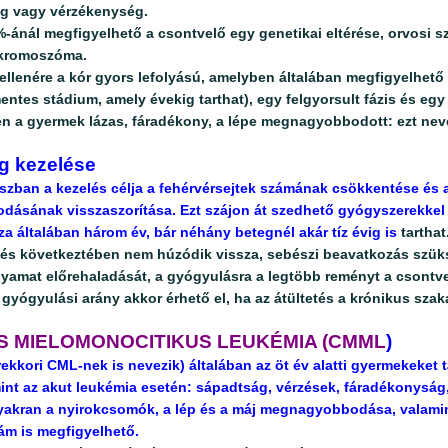
g vagy vérzékenység.
-ánál megfigyelhető a csontvelő egy genetikai eltérése, orvosi sz
-kromoszóma.
ellenére a kór gyors lefolyású, amelyben általában megfigyelhető 
entes stádium, amely évekig tarthat), egy felgyorsult fázis és egy 
n a gyermek lázas, fáradékony, a lépe megnagyobbodott: ezt neve
g kezelése
szban a kezelés célja a fehérvérsejtek számának csökkentése és a
sának visszaszorítása. Ezt szájon át szedhető gyógyszerekkel é
a általában három év, bár néhány betegnél akár tíz évig is
tarthat
lés következtében nem húzódik vissza, sebészi beavatkozás szük
folyamat előrehaladását, a gyógyulásra a legtöbb reményt a csontvel
yógyulási arány akkor érhető el, ha az átültetés a krónikus szak
S MIELOMONOCITIKUS LEUKÉMIA (CMML
)
kkori CML-nek is nevezik) általában az öt év alatti gyermekeket 
nt az akut leukémia esetén: sápadtság, vérzések, fáradékonyság, 
Gyakran a nyirokcsomók, a lép és a máj megnagyobbodása, valami
ám is megfigyelhető.