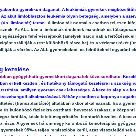
gyakoribb gyerekkori daganat.
A leukémiás gyerekek megközelítől
Az akut limfoblasztos leukémia olyan betegség, amelyben a szerve
 (ún. limfocitát) termel.
A limfociták normális esetben teljesen kife
esznek. Az ALL-ben a limfociták éretlenek maradnak és túlságos
 egészséges fehérvérsejtekét (amelyek harcolnak a fertőzések ell
xigént szállítják a test különböző részeibe) és a vérlemezkékét (ún
lítják a vérzést. Az ALL gyermekeknél és felnőtteknél egyaránt e
g kezelése
jobban gyógyítható gyermekkori daganatok közé sorolható
. Kezel
an el kell kezdeni, és hatékony támogató kezelésre is szükség v
pusztítása, amilyen gyorsan csak lehetséges. A kezelés alapja a k
sszehangolt alkalmazásával. Néhány esetben a koponya sugárkeze
ltetést (transzplantáció) általában akkor alkalmaznak, ha a gyerm
elés különböző fázisokra osztható: bevezető szakasz, a központi
gszilárdítás, késleltetett megerősítés, fenntartó kezelés. A bevez
bb része. A gyermek három-négy különböző kemoterápiás gyógysze
gyermekek 95%-a teljes remisszióba kerül, azaz visszafejlődnek 