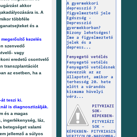
A gyermekkori
ugárzást akkor
depresszió 7
gakadályozására is. A
figyelmeztető jele
Egészség -
mikor többféle
Depresszió
aganatsejteket és a
gyermekkorban?
Bizony lehetséges!
Íme a figyelmeztető
t megerősítő kezelés
jelek és a
ben szenvedő
depress...
ntvelő- vagy
Fenyegető vetélés
rokoni eredetű csontvelő
Fenyegető vetélés
en transzplantációt
Fenyegető vetélésnek
ban az esetben, ha a
nevezzük az az
állapotot, amikor a
terhesség 20. hete
előtt a várandós
kismama hüvelyi
vérz...
t teszi ki.
ál is diagnosztizálják.
PITYRIAZI
SOK-
ám és a magas
KÉPEKBEN-
 ingerlékenység, láz,
PITYRIÁZI
 a betegséget valami
SOK –
KÉPEKBEN- PITYRIASIS
nem jellemző a súlyos
VERZICOLOR-NAPGOMBA-