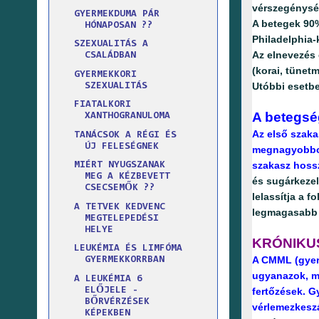
vérszegénysé
GYERMEKDUMA PÁR
A betegek 90%
HÓNAPOSAN ??
Philadelphia
SZEXUALITÁS A
Az elnevezés 
CSALÁDBAN
(korai, tünetm
GYERMEKKORI
Utóbbi esetbe
SZEXUALITÁS
FIATALKORI
A betegsé
XANTHOGRANULOMA
Az első szaka
TANÁCSOK A RÉGI ÉS
ÚJ FELESÉGNEK
megnagyobbodá
szakasz hossz
MIÉRT NYUGSZANAK
MEG A KÉZBEVETT
és sugárkeze
CSECSEMŐK ??
lelassítja a 
A TETVEK KEDVENC
legmagasabb g
MEGTELEPEDÉSI
HELYE
KRÓNIKU
LEUKÉMIA ÉS LIMFÓMA
A CMML (gyere
GYERMEKKORRBAN
ugyanazok, mi
A LEUKÉMIA 6
ELŐJELE -
fertőzések. 
BŐRVÉRZÉSEK
vérlemezkesz
KÉPEKBEN