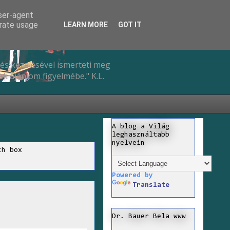
user-agent
erate usage
LEARN MORE
GOT IT
és kezelésével ismerteti meg
k ajánlom figyelmébe." K.L.
A blog a Világ
leghasználtabb
nyelvein
ch box
Powered by
Translate
Dr. Bauer Bela www