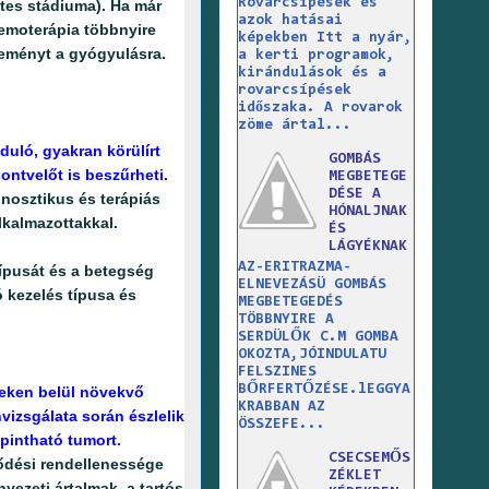
Rovarcsípések és
tes stádiuma). Ha már
azok hatásai
kemoterápia többnyire
képekben Itt a nyár,
 reményt a gyógyulásra.
a kerti programok,
kirándulások és a
rovarcsípések
időszaka. A rovarok
zöme ártal...
uló, gyakran körülírt
GOMBÁS
ontvelőt is beszűrheti.
MEGBETEGE
DÉSE A
nosztikus és terápiás
HÓNALJNAK
lkalmazottakkal.
ÉS
LÁGYÉKNAK
AZ-ERITRAZMA-
 típusát és a betegség
ELNEVEZÁSÜ GOMBÁS
 kezelés típusa és
MEGBETEGEDÉS
TÖBBNYIRE A
SERDÜLŐK C.M GOMBA
OKOZTA,JÓINDULATU
FELSZINES
BŐRFERTŐZÉSE.lEGGYA
geken belül növekvő
KRABBAN AZ
vizsgálata során észlelik
ÖSSZEFE...
apintható tumort
.
CSECSEMŐS
lődési rendellenessége
ZÉKLET
yezeti ártalmak, a tartós