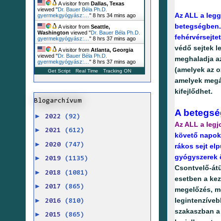
A visitor from
Dallas, Texas
viewed "
Dr. Bauer Béla Ph.D.
Az ALL a leg
gyermekgyógyász:…
"
8 hrs 34 mins ago
betegségben. 
A visitor from
Seattle,
Washington
viewed "
Dr. Bauer Béla Ph.D.
fehérvérsejtet
gyermekgyógyász:…
"
8 hrs 37 mins ago
védő sejtek l
A visitor from
Atlanta, Georgia
viewed "
Dr. Bauer Béla Ph.D.
meghaladja az
gyermekgyógyász:…
"
8 hrs 38 mins ago
(amelyek az o
Get Script
Real Time
Tracking ON
amelyek megál
kifejlődhet.
Blogarchívum
A betegsé
►
2022
(92)
Az ALL a leg
►
2021
(612)
követő napokb
►
2020
(747)
rákos sejt el
gyógyszerek ö
►
2019
(1135)
Csontvelő-átü
►
2018
(1081)
esetben a kez
►
2017
(865)
megelőzés, me
►
legintenzíve
2016
(810)
szakaszban a 
►
2015
(865)