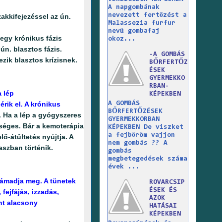
A napgombának
nevezett fertőzést a
akkifejezéssel az ún.
Malassezia furfur
nevű gombafaj
egy krónikus fázis
okoz...
ún. blasztos fázis.
-A GOMBÁS
zik blasztos krízisnek.
BŐRFERTŐZ
ÉSEK
GYERMEKKO
RBAN-
 lép
KÉPEKBEN
A GOMBÁS
rik el. A krónikus
BŐRFERTŐZÉSEK
. Ha a lép a gyógyszeres
GYERMEKKORBAN
séges. Bár a kemoterápia
KÉPEKBEN De viszket
a fejbőröm vajjon
ő-átültetés nyújtja. A
nem gombás ?? A
aszban történik.
gombás
megbetegedések száma
évek ...
támadja meg. A tünetek
ROVARCSIP
ÉSEK ÉS
fejfájás, izzadás,
AZOK
nt alacsony
HATÁSAI
KÉPEKBEN