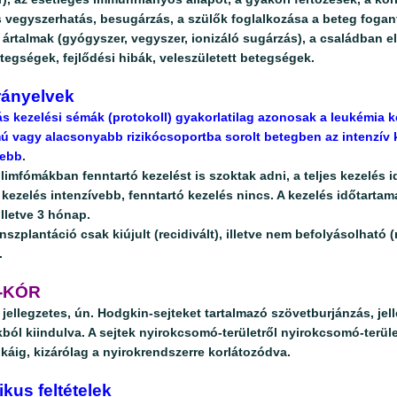
 vegyszerhatás, besugárzás, a szülők foglalkozása a beteg fogant
i ártalmak (gyógyszer, vegyszer, ionizáló sugárzás), a családban e
egségek, fejlődési hibák, veleszületett betegségek.
rányelvek
s kezelési sémák (protokoll) gyakorlatilag azonosak a leukémia ke
ú vagy alacsonyabb rizikócsoportba sorolt betegben az intenzív 
debb
.
limfómákban fenntartó kezelést is szoktak adni, a teljes kezelés i
kezelés intenzívebb, fenntartó kezelés nincs. A kezelés időtartama
illetve 3 hónap.
szplantáció csak kiújult (recidivált), illetve nem befolyásolható 
.
-KÓR
 jellegzetes, ún. Hodgkin-sejteket tartalmazó szövetburjánzás, jel
ól kiindulva. A sejtek nyirokcsomó-területről nyirokcsomó-terüle
káig, kizárólag a nyirokrendszerre korlátozódva.
kus feltételek