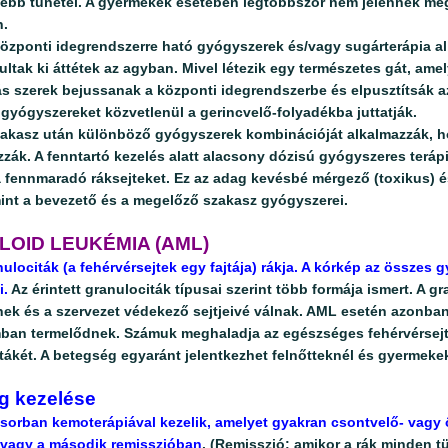
sebb tünetei. A gyermekek esetében legtöbbször nem jelennek meg
n.
özponti idegrendszerre ható gyógyszerek és/vagy sugárterápia 
ultak ki áttétek az agyban. Mivel létezik egy természetes gát, a
s szerek bejussanak a központi idegrendszerbe és elpusztítsák az
a gyógyszereket közvetlenül a gerincvelő-folyadékba juttatják.
zakasz után különböző gyógyszerek kombinációját alkalmazzák, h
ák. A fenntartó kezelés alatt alacsony dózisú gyógyszeres teráp
a fennmaradó ráksejteket. Ez az adag kevésbé mérgező (toxikus)
mint a bevezető és a megelőző szakasz gyógyszerei.
LOID LEUKÉMIA (AML)
ulociták (a fehérvérsejtek egy fajtája) rákja. A kórkép az összes 
i.
Az érintett granulociták típusai szerint több formája ismert. A g
ek és a szervezet védekező sejtjeivé válnak. AML esetén azonba
ban termelődnek. Számuk meghaladja az egészséges fehérvérsejte
tákét. A betegség egyaránt jelentkezhet felnőtteknél és gyermeke
g kezelése
sorban kemoterápiával kezelik, amelyet gyakran csontvelő- vagy 
 vagy a második remisszióban
. (Remisszió: amikor a rák minden 