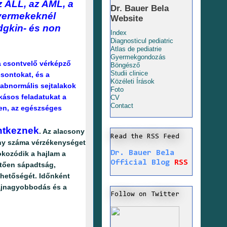
z ALL, az AML, a
Dr. Bauer Bela
yermekeknél
Website
dgkin- és non
Index
Diagnosticul pediatric
Atlas de pediatrie
Gyermekgondozás
 a csontvelő vérképző
Böngésző
Studii clinice
sontokat, és a
Közéleti Írások
 abnormális sejtalakok
Foto
kásos feladatukat a
CV
Contact
en, az egészséges
ntkeznek
. Az alacsony
Read the RSS Feed
ony száma vérzékenységet
Dr. Bauer Bela
kozódik a hajlam a
Official Blog
RSS
vetően sápadtság,
lehetőségét. Időnként
májnagyobbodás és a
Follow on Twitter