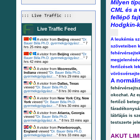
Milyen tí
CML és a 
::: Live Traffic :::
fellépő fa
Hodgkin-k
Live Traffic Feed
A leukémia sz
A visitor from
Beijing
viewed "
Dr.
Bauer Béla Ph.D. gyermekgyógyász:…
"
7
szöveteiben k
hrs 25 mins ago
fehérvérsejte
A visitor from
Beijing
viewed "
Dr.
Bauer Béla Ph.D. gyermekgyógyász:…
"
7
megjelenéséve
hrs 42 mins ago
fertőzések le
A visitor from
Mooresville,
Indiana
viewed "
Dr. Bauer Béla Ph.D.
vörösvérsejte
gyermekgyógyász:…
"
8 hrs 29 mins ago
A normáli
A visitor from
Dallas, Texas
fehérvérsejt
viewed "
Dr. Bauer Béla Ph.D.
gyermekgyógyász:…
"
8 hrs 30 mins ago
okozhat. Az 
A visitor from
New York City, New
fertőző beteg
York
viewed "
Dr. Bauer Béla Ph.D.
gyermekgyógyász:…
"
8 hrs 31 mins ago
fáradékonyság
A visitor from
Atlanta, Georgia
lábfájás is s
viewed "
Dr. Bauer Béla Ph.D.
gyermekgyógyász: A…
"
8 hrs 33 mins ago
testszerte jel
A visitor from
Peterborough,
England
viewed "
Dr. Bauer Béla Ph.D.
AKUT LIM
gyermekgyógyász:…
"
8 hrs 33 mins ago