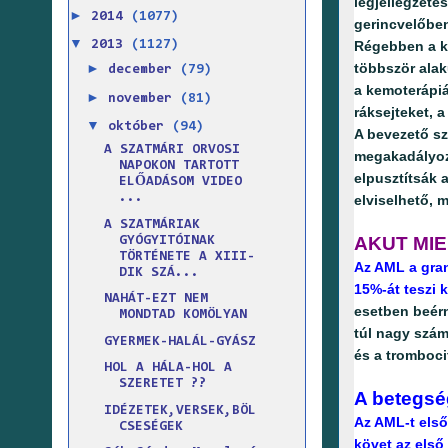
legjellegzete
►
2014
(1077)
gerincvelőbe
▼
Régebben a k
2013
(1127)
többször alak
►
december
(79)
a kemoterápiá
►
november
(81)
ráksejteket, 
▼
október
(94)
A bevezető s
A SZATMÁRI ORVOSI
megakadályozz
NAPOKON TARTOTT
elpusztítsák 
ELŐADÁSOM VIDEO
...
elviselhető, 
A SZATMÁRIAK
AKUT MIE
GYÓGYITÓINAK
TÖRTÉNETE A XIII-
Az AML a gran
DIK SZÁ...
15%-át teszi k
NAHÁT-EZT NEM
esetben beérn
MONDTAD KOMÖLYAN
túl nagy szám
GYERMEK-HALÁL-GYÁSZ
és a tromboci
HOL A HÁLA-HOL A
SZERETET ??
A betegsé
IDÉZETEK,VERSEK,BÖL
Az AML-t első
CSESÉGEK
követ az első