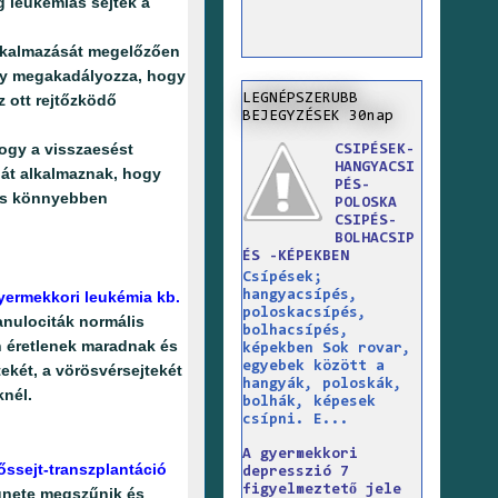
 leukémiás sejtek a
alkalmazását megelőzően
mely megakadályozza, hogy
LEGNÉPSZERUBB
 ott rejtőzködő
BEJEGYZÉSEK 30nap
ogy a visszaesést
CSIPÉSEK-
HANGYACSI
iát alkalmaznak, hogy
PÉS-
 és könnyebben
POLOSKA
CSIPÉS-
BOLHACSIP
ÉS -KÉPEKBEN
Csípések;
hangyacsípés,
gyermekkori leukémia kb.
poloskacsípés,
ranulociták normális
bolhacsípés,
n éretlenek maradnak és
képekben Sok rovar,
egyebek között a
két, a vörösvérsejtekét
hangyák, poloskák,
knél.
bolhák, képesek
csípni. E...
A gyermekkori
őssejt-transzplantáció
depresszió 7
figyelmeztető jele
tünete megszűnik és