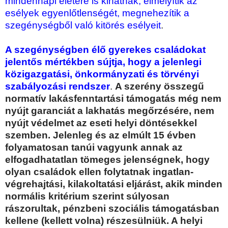
mindennapi életére is kihatnak, elmélyítik az
esélyek egyenlőtlenségét, megnehezítik a
szegénységből való kitörés esélyeit
.
A szegénységben élő gyerekes családokat
jelentős mértékben sújtja, hogy a jelenlegi
közigazgatási, önkormányzati és törvényi
szabályozási rendszer
.
A szerény összegű
normatív lakásfenntartási támogatás még nem
nyújt garanciát a lakhatás megőrzésére, nem
nyújt védelmet az eseti helyi döntésekkel
szemben. Jelenleg és az elmúlt 15 évben
folyamatosan tanúi vagyunk annak az
elfogadhatatlan tömeges jelenségnek, hogy
olyan családok ellen folytatnak ingatlan-
végrehajtási, kilakoltatási eljárást, akik minden
normális kritérium szerint súlyosan
rászorultak, pénzbeni szociális támogatásban
kellene (kellett volna) részesülniük. A helyi