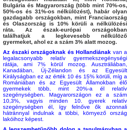
Bulgária és Magyarország (több mint 70%-os,
50%-os és 31%-os nélkülözést), habár olyan
gazdagabb országokban, mint Franciaország
és Olaszország is 10% körüli a nélkülözési
ráta. Az észak-európai országokban
találhatjuk a legkevesebb nélkülöző
gyermeket, ahol ez a szám 3% alatt mozog.
Az északi országoknak és Hollandiának
van a
legalacsonyabb relatív gyermekszegénységi
rátája, ami 7% körül mozog. Ausztráliában,
Kanadában, Új-Zélandon és az Egyesült
Királyságban ez az érték 10 és 15% körüli, míg a
Romániában és az Egyesült Államokban élő
gyermekek több, mint 20%-a él relatív
szegénységben. Magyarországon ez a szám
10,3%, vagyis minden 10. gyerek relatív
szegénységben él, így felnőve ők azonnali
hátránnyal indulnak a többi, környező ország
lakóihoz képest.
A legszembetűnőbb dolog a tanulmányban a