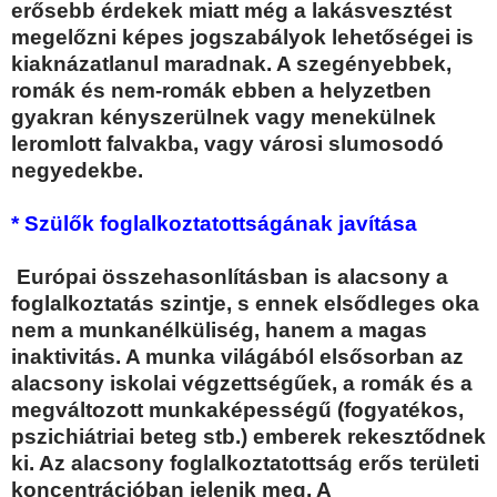
erősebb érdekek miatt még a lakásvesztést
megelőzni képes jogszabályok lehetőségei is
kiaknázatlanul maradnak. A szegényebbek,
romák és nem-romák ebben a helyzetben
gyakran kényszerülnek vagy menekülnek
leromlott falvakba, vagy városi slumosodó
negyedekbe.
* Szülők foglalkoztatottságának javítása
Európai összehasonlításban is alacsony a
foglalkoztatás szintje, s ennek elsődleges oka
nem a munkanélküliség, hanem a magas
inaktivitás. A munka világából elsősorban az
alacsony iskolai végzettségűek, a romák és a
megváltozott munkaképességű (fogyatékos,
pszichiátriai beteg stb.) emberek rekesztődnek
ki. Az alacsony foglalkoztatottság erős területi
koncentrációban jelenik meg. A