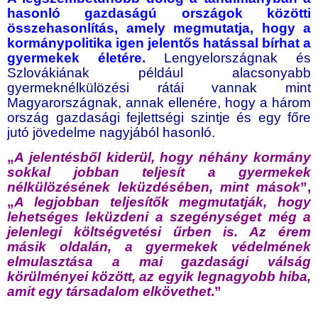
hasonló gazdaságú országok közötti
összehasonlítás, amely megmutatja, hogy a
kormánypolitika igen jelentős hatással bírhat a
gyermekek életére.
Lengyelországnak és
Szlovákiának például alacsonyabb
gyermeknélkülözési rátái vannak mint
Magyarországnak, annak ellenére, hogy a három
ország gazdasági fejlettségi szintje és egy főre
jutó jövedelme nagyjából hasonló.
„
A jelentésből kiderül, hogy néhány kormány
sokkal jobban teljesít a gyermekek
nélkülözésének leküzdésében, mint mások
”,
„
A legjobban teljesítők megmutatják, hogy
lehetséges leküzdeni a szegénységet még a
jelenlegi költségvetési űrben is. Az érem
másik oldalán, a gyermekek védelmének
elmulasztása a mai gazdasági válság
körülményei között, az egyik legnagyobb hiba,
amit egy társadalom elkövethet
.”