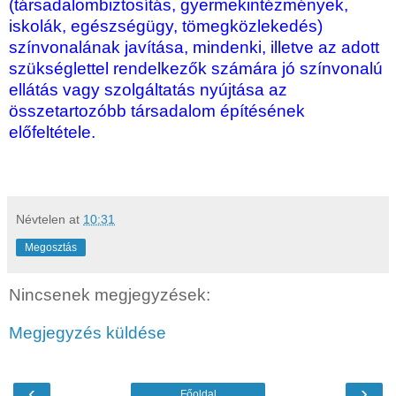
(társadalombiztosítás, gyermekintézmények,
iskolák, egészségügy, tömegközlekedés)
színvonalának javítása, mindenki, illetve az adott
szükséglettel rendelkezők számára jó színvonalú
ellátás vagy szolgáltatás nyújtása az
összetartozóbb társadalom építésének
előfeltétele.
Névtelen
at
10:31
Megosztás
Nincsenek megjegyzések:
Megjegyzés küldése
‹
›
Főoldal