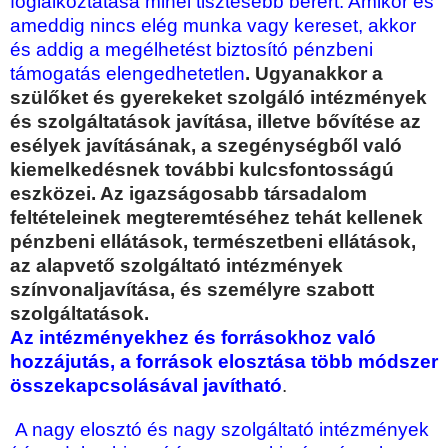
foglalkoztatása minél tisztesebb bérért. Amikor és
ameddig nincs elég munka vagy kereset, akkor
és addig a megélhetést biztosító pénzbeni
támogatás elengedhetetlen
. Ugyanakkor a
szülőket és gyerekeket szolgáló intézmények
és szolgáltatások javítása, illetve bővítése az
esélyek javításának, a szegénységből való
kiemelkedésnek további kulcsfontosságú
eszközei. Az igazságosabb társadalom
feltételeinek megteremtéséhez tehát kellenek
pénzbeni ellátások, természetbeni ellátások,
az alapvető szolgáltató intézmények
színvonaljavítása, és személyre szabott
szolgáltatások.
Az intézményekhez és forrásokhoz való
hozzájutás, a források elosztása több módszer
összekapcsolásával javítható
.
A nagy elosztó és nagy szolgáltató intézmények