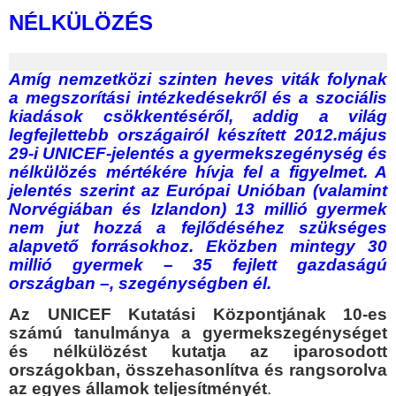
NÉLKÜLÖZÉS
Amíg nemzetközi szinten heves viták folynak
a megszorítási intézkedésekről és a szociális
kiadások csökkentéséről, addig a világ
legfejlettebb országairól készített 2012.május
29-i UNICEF-jelentés a gyermekszegénység és
nélkülözés mértékére hívja fel a figyelmet. A
jelentés szerint az Európai Unióban (valamint
Norvégiában és Izlandon) 13 millió gyermek
nem jut hozzá a fejlődéséhez szükséges
alapvető forrásokhoz. Eközben mintegy 30
millió gyermek – 35 fejlett gazdaságú
országban –, szegénységben él.
Az UNICEF Kutatási Központjának 10-es
számú tanulmánya a gyermekszegénységet
és nélkülözést kutatja az iparosodott
országokban, összehasonlítva és rangsorolva
az egyes államok teljesítményét
.