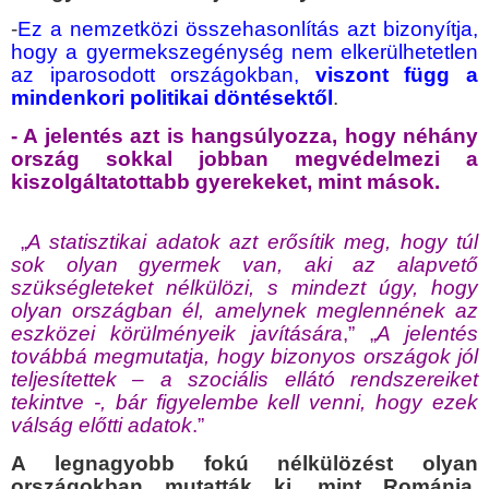
-
Ez a nemzetközi összehasonlítás azt bizonyítja,
hogy a gyermekszegénység nem elkerülhetetlen
az iparosodott országokban,
viszont függ a
mindenkori politikai döntésektől
.
- A jelentés azt is hangsúlyozza, hogy néhány
ország sokkal jobban megvédelmezi a
kiszolgáltatottabb gyerekeket, mint mások.
„
A statisztikai adatok azt erősítik meg, hogy túl
sok olyan gyermek van, aki az alapvető
szükségleteket nélkülözi, s mindezt úgy, hogy
olyan országban él, amelynek meglennének az
eszközei körülményeik javítására
,” „
A jelentés
továbbá megmutatja, hogy bizonyos országok jól
teljesítettek – a szociális ellátó rendszereiket
tekintve -, bár figyelembe kell venni, hogy ezek
válság előtti adatok
.”
A legnagyobb fokú nélkülözést olyan
országokban mutatták ki, mint Románia,