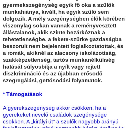
gyermekszegénység egyik fő oka a szülők
munkahiánya, kivált, ha egyik szülő sem
dolgozik. A mély szegénységben élők körében
viszonylag sokan vannak a reményvesztett
állástalanok, akik szinte bezárkóznak a
tehetetlenségbe, a fekete-szürke gazdaságba
beszorult nem bejelentett foglalkoztatottak, és
a romák, akiknél az alacsony iskolázottság,
szakképzetlenség, tartós munkanélküliség
hatását súlyosbítja a nyílt vagy rejtett
diszkrimináció és az újabban erősödő
szegregálási, gettósodási folyamatok.
* Támogatások
A gyerekszegénység akkor csökken, ha a
gyerekeket nevelő családok szegénysége
csökken. A „királyi út" a szülők nagyobb arányú