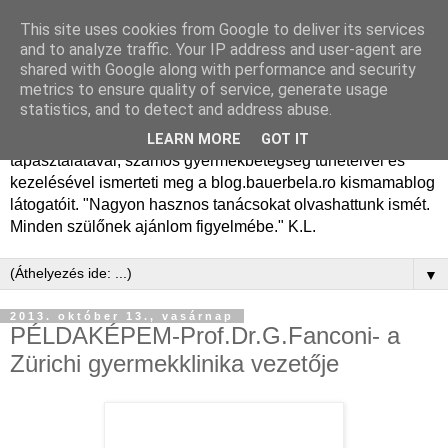
This site uses cookies from Google to deliver its services
Dr. Bauer Béla Ph.D.
and to analyze traffic. Your IP address and user-agent are
shared with Google along with performance and security
gyermekgyógyász
metrics to ensure quality of service, generate usage
statistics, and to detect and address abuse.
Dr. Bauer Béla Ph.D. gyermekgyógyász főorvos, 50 éves
LEARN MORE
GOT IT
tapasztalatával, számos gyermekbetegség tüneteivel és
kezelésével ismerteti meg a blog.bauerbela.ro kismamablog
látogatóit. "Nagyon hasznos tanácsokat olvashattunk ismét.
Minden szülőnek ajánlom figyelmébe." K.L.
▼
2013. október 13., vasárnap
PÉLDAKÉPEM-Prof.Dr.G.Fanconi- a
Zürichi gyermekklinika vezetője