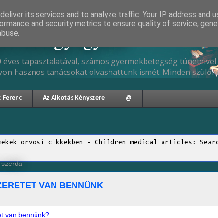
eliver its services and to analyze traffic. Your IP address and 
ormance and security metrics to ensure quality of service, gen
gyermekgyógyász
abuse.
 éves tapasztalatával, számos gyermekbetegség tüneteivel 
yon hasznos tanácsokat olvashattunk ismét. Minden szülőne
z Ferenc
Az Alkotás Kényszere
@
mekek orvosi cikkekben - Children medical articles: Sear
, szerda
ZERETET VAN BENNÜNK
et van bennünk?