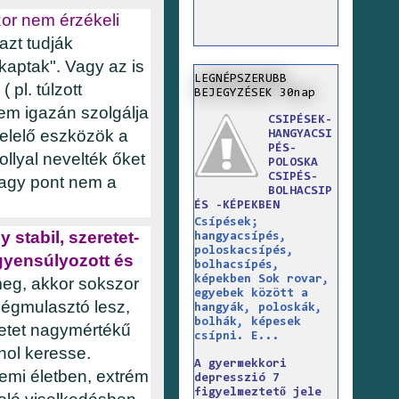
zor nem érzékeli
azt tudják
kaptak". Vagy az is
LEGNÉPSZERUBB
 pl. túlzott
BEJEGYZÉSEK 30nap
nem igazán szolgálja
CSIPÉSEK-
elelő eszközök a
HANGYACSI
PÉS-
ollyal nevelték őket
POLOSKA
CSIPÉS-
vagy pont nem a
BOLHACSIP
ÉS -KÉPEKBEN
Csípések;
stabil, szeretet-
hangyacsípés,
poloskacsípés,
egyensúlyozott és
bolhacsípés,
képekben Sok rovar,
meg, akkor sokszor
egyebek között a
ségmulasztó lesz,
hangyák, poloskák,
bolhák, képesek
retet nagymértékű
csípni. E...
shol keresse.
A gyermekkori
nemi életben, extrém
depresszió 7
figyelmeztető jele