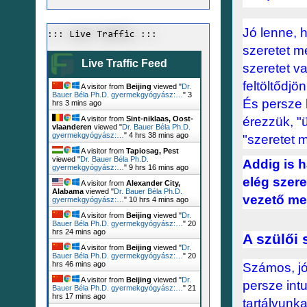
Jó lenne, 
::: Live Traffic :::
szeretet m
Live Traffic Feed
szeretet v
feltöltődjö
A visitor from
Beijing
viewed "
Dr.
Bauer Béla Ph.D. gyermekgyógyász:…
"
3
És persze 
hrs 3 mins ago
érezzük, "ü
A visitor from
Sint-niklaas, Oost-
vlaanderen
viewed "
Dr. Bauer Béla Ph.D.
gyermekgyógyász:…
"
4 hrs 38 mins ago
"szeretet m
A visitor from
Tapiosag, Pest
viewed "
Dr. Bauer Béla Ph.D.
Addig is h
gyermekgyógyász:…
"
9 hrs 16 mins ago
elég szer
A visitor from
Alexander City,
Alabama
viewed "
Dr. Bauer Béla Ph.D.
vezető me
gyermekgyógyász:…
"
10 hrs 4 mins ago
A visitor from
Beijing
viewed "
Dr.
Bauer Béla Ph.D. gyermekgyógyász:…
"
20
hrs 24 mins ago
A szülői 
A visitor from
Beijing
viewed "
Dr.
Bauer Béla Ph.D. gyermekgyógyász:…
"
20
hrs 46 mins ago
Számos, jó
A visitor from
Beijing
viewed "
Dr.
persze intu
Bauer Béla Ph.D. gyermekgyógyász:…
"
21
hrs 17 mins ago
tartályunka