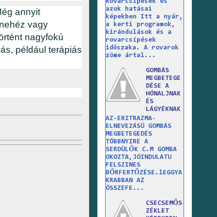
Rovarcsípések és
azok hatásai
Még annyit
képekben Itt a nyár,
 nehéz vagy
a kerti programok,
kirándulások és a
örtént nagyfokú
rovarcsípések
s, például terápiás
időszaka. A rovarok
zöme ártal...
GOMBÁS
MEGBETEGE
DÉSE A
HÓNALJNAK
ÉS
LÁGYÉKNAK
AZ-ERITRAZMA-
ELNEVEZÁSÜ GOMBÁS
MEGBETEGEDÉS
TÖBBNYIRE A
SERDÜLŐK C.M GOMBA
OKOZTA,JÓINDULATU
FELSZINES
BŐRFERTŐZÉSE.lEGGYA
KRABBAN AZ
ÖSSZEFE...
CSECSEMŐS
ZÉKLET