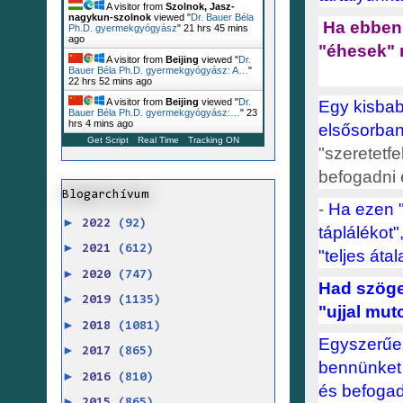
A visitor from
Szolnok, Jasz-
nagykun-szolnok
viewed "
Dr. Bauer Béla
Ha ebben 
Ph.D. gyermekgyógyász
"
21 hrs 45 mins
ago
"éhesek"
A visitor from
Beijing
viewed "
Dr.
Bauer Béla Ph.D. gyermekgyógyász: A…
"
22 hrs 52 mins ago
A visitor from
Beijing
viewed "
Dr.
Egy kisbab
Bauer Béla Ph.D. gyermekgyógyász:…
"
23
hrs 4 mins ago
elsősorban
Get Script
Real Time
Tracking ON
"szeretetfe
befogadni 
Blogarchívum
-
Ha ezen "
►
2022
(92)
táplálékot"
►
2021
(612)
"teljes áta
►
2020
(747)
Had szöge
►
2019
(1135)
"ujjal mut
►
2018
(1081)
Egyszerűen
►
2017
(865)
bennünket 
►
2016
(810)
és befogad
►