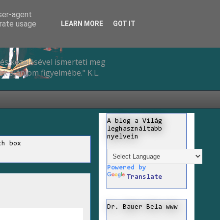
user-agent
erate usage
LEARN MORE
GOT IT
és kezelésével ismerteti meg
k ajánlom figyelmébe." K.L.
A blog a Világ
leghasználtabb
nyelvein
ch box
Powered by
Translate
Dr. Bauer Bela www