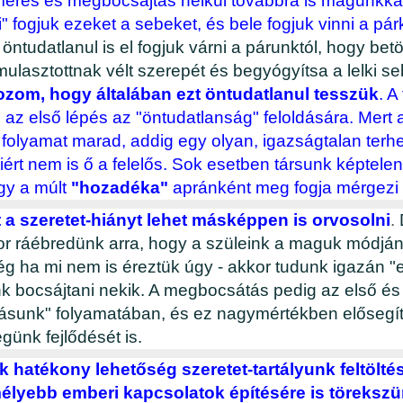
merés és megbocsájtás nélkül továbbra is magunkkal
" fogjuk ezeket a sebeket, és bele fogjuk vinni a pá
öntudatlanul is el fogjuk várni a párunktól, hogy betö
mulasztottnak vélt szerepét és begyógyítsa a lelki se
zom, hogy általában ezt öntudatlanul tesszük
. A
s az első lépés az "öntudatlanság" feloldására. Mert
 folyamat marad, addig egy olyan, igazságtalan terhe
iért nem is ő a felelős. Sok esetben társunk képtelen 
így a múlt
"hozadéka"
apránként meg fogja mérgezi 
 a szeretet-hiányt lehet másképpen is orvosolni
.
r ráébredünk arra, hogy a szüleink a maguk módján 
ég ha mi nem is éreztük úgy - akkor tudunk igazán "e
k bocsájtani nekik. A megbocsátás pedig az első és
ásunk" folyamatában, és ez nagymértékben elősegít
günk fejlődését is.
hatékony lehetőség szeretet-tartályunk feltöltés
mélyebb emberi kapcsolatok építésére is töreksz