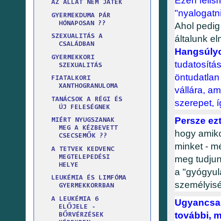
Ezen felis
AZ ÁLLAT NEM JÁTÉK
"nyalogatni
GYERMEKDUMA PÁR
HÓNAPOSAN ??
Ahol pedig 
SZEXUALITÁS A
általunk el
CSALÁDBAN
Hangsúlyo
GYERMEKKORI
tudatosítá
SZEXUALITÁS
öntudatlan
FIATALKORI
XANTHOGRANULOMA
vállára, am
TANÁCSOK A RÉGI ÉS
szerepet, 
ÚJ FELESÉGNEK
Persze ezt
MIÉRT NYUGSZANAK
MEG A KÉZBEVETT
hogy amiko
CSECSEMŐK ??
minket - m
A TETVEK KEDVENC
meg tudjun
MEGTELEPEDÉSI
HELYE
a "gyógyul
LEUKÉMIA ÉS LIMFÓMA
személyisé
GYERMEKKORRBAN
A LEUKÉMIA 6
Ugyancsak 
ELŐJELE -
további, 
BŐRVÉRZÉSEK