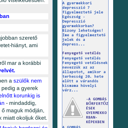
oló viselkedésben
.
A gyermekkori
depresszió 7
figyelmeztető jele
tban
Egészség -
Depresszió
gyermekkorban?
Bizony lehetséges!
Íme a figyelmeztető
egjobban szerető
jelek és a
etet-hiányt, ami
depress...
Fenyegető vetélés
Fenyegető vetélés
ről mar a korábbi
Fenyegető vetélésnek
nevezzük az az
elvét.
állapotot, amikor a
terhesség 20. hete
tben a
szülők nem
előtt a várandós
kismama hüvelyi
t pedig a gyerek
vérz...
lnőtt korunkig is
-A GOMBÁS
tán
- mindaddig,
BŐRFERTŐZ
ÉSEK
az ő maguk módján,
GYERMEKKO
miatt okoljuk őket.
RBAN-
KÉPEKBEN
A GOMBÁS