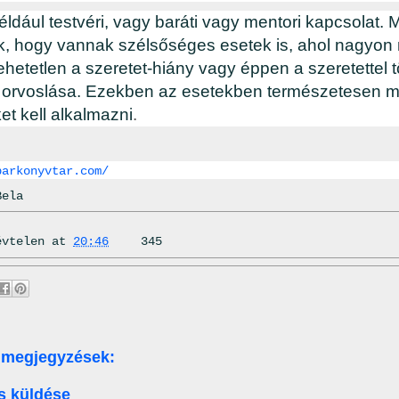
éldául testvéri, vagy baráti vagy mentori kapcsolat. 
, hogy vannak szélsőséges esetek is, ahol nagyon
hetetlen a szeretet-hiány vagy éppen a szeretettel t
 orvoslása. Ezekben az esetekben természetesen má
t kell alkalmazni
.
parkonyvtar.com/
Bela
évtelen
at
20:46
345
 megjegyzések:
s küldése