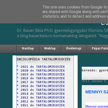
This site uses cookies from Google to d
are shared with Google along with perf
Dr. Bauer Béla Ph.D. 
statistics, and to detect and address 
Dr. Bauer Béla Ph.D. gyermekgyógyász főorvos, 50
a blog.bauerbela.ro kismamablog látogatóit. "Nag
Startlap
Weblap
Önéletrajz
Pápai Pári
ENCIKLOPÉDIA TARTALOMJEGYZÉK
* 2021 év TARTALOMJEGYZÉK
Keresés: gyer
* 2020 év TARTALOMJEGYZÉK
* 2019 év TARTALOMJEGYZÉK
* 2018 év TARTALOMJEGYZÉK
2013. október 9.
* 2017 év TARTALOMJEGYZÉK
* 2016 év TARTALOMJEGYZÉK
* 2015 év TARTALOMJEGYZÉK
MENNYI S
* 2014 év TARTALOMJEGYZÉK
* 2013 év TARTALOMJEGYZÉK
* 2012 év TARTALOMJEGYZÉK
* 2011 év TARTALOMJEGYZÉK
Mennyi szeret