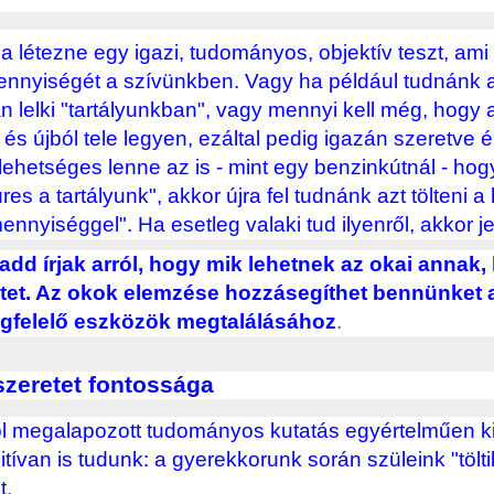
ha létezne egy igazi, tudományos, objektív teszt, ami
ennyiségét a szívünkben. Vagy ha például tudnánk 
an lelki "tartályunkban", vagy mennyi kell még, hogy 
n és újból tele legyen, ezáltal pedig igazán szeretv
lehetséges lenne az is - mint egy benzinkútnál - ho
res a tartályunk", akkor újra fel tudnánk azt tölteni 
ennyiséggel". Ha esetleg valaki tud ilyenről, akkor 
add írjak arról, hogy mik lehetnek az okai annak
etet. Az okok elemzése hozzásegíthet bennünket
gfelelő eszközök megtalálásához
.
szeretet fontossága
l megalapozott tudományos kutatás egyértelműen kim
itívan is tudunk: a gyerekkorunk során szüleink "töltik
t
.