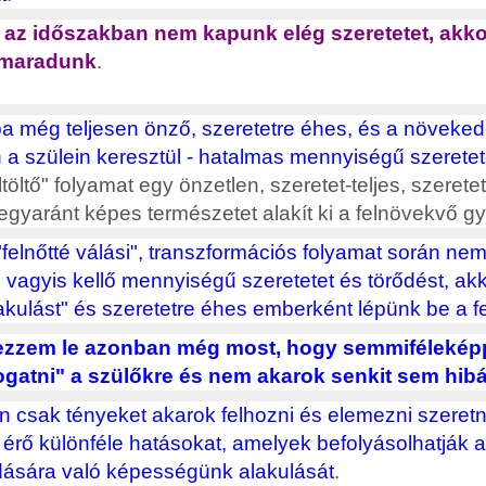
az időszakban nem kapunk elég szeretetet, ak
 maradunk
.
a még teljesen önző, szeretetre éhes, és a növeked
 a szülein keresztül - hatalmas mennyiségű szeretet
ltöltő" folyamat egy önzetlen, szeretet-teljes, szerete
egyaránt képes természetet alakít ki a felnövekvő 
felnőtté válási", transzformációs folyamat során nem
, vagyis kellő mennyiségű szeretetet és törődést, ak
lakulást" és szeretetre éhes emberként lépünk be a f
zzem le azonban még most, hogy semmifélekép
ogatni" a szülőkre és nem akarok senkit sem hibá
 csak tényeket akarok felhozni és elemezni szeret
érő különféle hatásokat, amelyek befolyásolhatják a
ására való képességünk alakulását
.