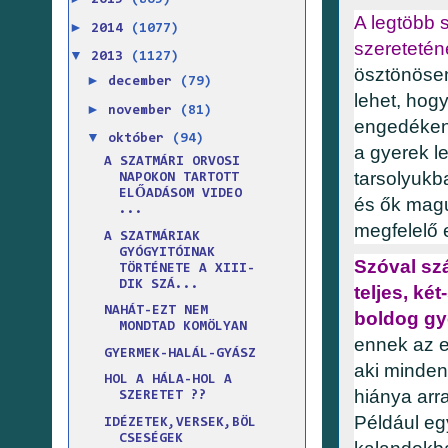
2015
(865)
A legtöbb s
►
2014
(1077)
szereteténe
▼
2013
(1127)
ösztönösen
►
december
(79)
lehet, hogy
►
november
(81)
engedékenys
▼
október
(94)
a gyerek l
A SZATMÁRI ORVOSI
tarsolyukba
NAPOKON TARTOTT
ELŐADÁSOM VIDEO
és ők magu
...
megfelelő 
A SZATMÁRIAK
GYÓGYITÓINAK
Szóval szá
TÖRTÉNETE A XIII-
DIK SZÁ...
teljes, ké
NAHÁT-EZT NEM
boldog gy
MONDTAD KOMÖLYAN
ennek az e
GYERMEK-HALÁL-GYÁSZ
aki minden
HOL A HÁLA-HOL A
hiánya arra
SZERETET ??
Például eg
IDÉZETEK,VERSEK,BÖL
CSESÉGEK