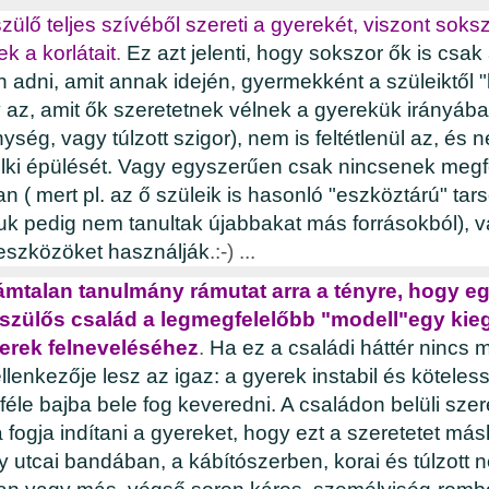
zülő teljes szívéből szereti a gyerekét, viszont soks
k a korlátait
.
Ez azt jelenti, hogy sokszor ők is csak 
 adni, amit annak idején, gyermekként a szüleiktől "
 az, amit ők szeretetnek vélnek a gyerekük irányába (
ég, vagy túlzott szigor), nem is feltétlenül az, és 
elki épülését. Vagy egyszerűen csak nincsenek megf
n ( mert pl. az ő szüleik is hasonló "eszköztárú" tars
k pedig nem tanultak újabbakat más forrásokból), 
eszközöket használják
.:-) ...
mtalan tanulmány rámutat arra a tényre, hogy egy 
t-szülős család a legmegfelelőbb "modell"egy ki
erek felneveléséhez
.
Ha ez a családi háttér nincs 
llenkezője lesz az igaz: a gyerek instabil és köteles
féle bajba bele fog keveredni. A családon belüli sze
 fogja indítani a gyereket, hogy ezt a szeretetet má
y utcai bandában, a kábítószerben, korai és túlzott 