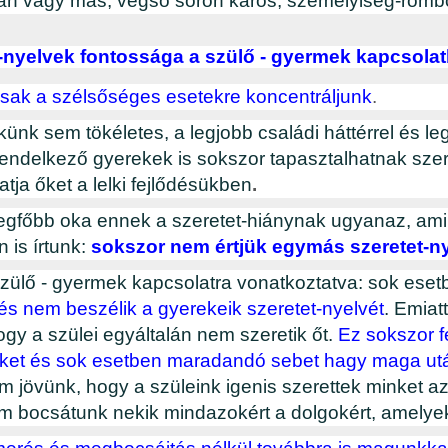
n vagy más, végső soron káros, személyiség-romb
t-nyelvek fontossága a szülő - gyermek kapcsola
sak a szélsőséges esetekre koncentráljunk
.
künk sem tökéletes, a legjobb családi háttérrel és l
rendelkező gyerekek is sokszor tapasztalhatnak szer
tja őket a lelki fejlődésükben
.
legfőbb oka ennek a szeretet-hiánynak ugyanaz, ami
 is írtunk:
sokszor nem értjük egymás szeretet-ny
zülő - gyermek kapcsolatra vonatkoztatva: sok ese
 és nem beszélik a gyerekeik szeretet-nyelvét
. Emiat
ogy a szülei egyáltalán nem szeretik őt.
Ez sokszor fe
nket és sok esetben maradandó sebet hagy maga u
m jövünk, hogy a szüleink igenis szerettek minket 
 bocsátunk nekik mindazokért a dolgokért, amelyek 