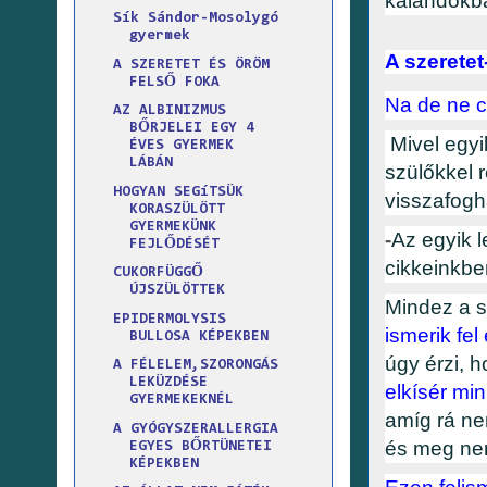
kalandokba
Sík Sándor-Mosolygó
gyermek
A szerete
A SZERETET ÉS ÖRÖM
FELSŐ FOKA
Na de ne c
AZ ALBINIZMUS
BŐRJELEI EGY 4
Mivel egyi
ÉVES GYERMEK
LÁBÁN
szülőkkel 
HOGYAN SEGíTSÜK
visszafogha
KORASZÜLÖTT
GYERMEKÜNK
-
Az egyik 
FEJLŐDÉSÉT
cikkeinkben
CUKORFÜGGŐ
ÚJSZÜLÖTTEK
Mindez a s
EPIDERMOLYSIS
ismerik fel
BULLOSA KÉPEKBEN
úgy érzi, h
A FÉLELEM,SZORONGÁS
LEKÜZDÉSE
elkísér mi
GYERMEKEKNÉL
amíg rá ne
A GYÓGYSZERALLERGIA
és meg nem
EGYES BŐRTÜNETEI
KÉPEKBEN