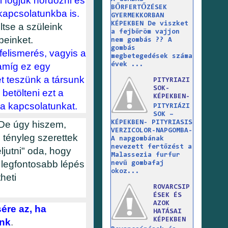
 fogjuk hordozni és
BŐRFERTŐZÉSEK
rkapcsolatunkba is.
GYERMEKKORBAN
KÉPEKBEN De viszket
ltse a szüleink
a fejbőröm vajjon
beinket.
nem gombás ?? A
gombás
 felismerés, vagyis a
megbetegedések száma
 amíg ez egy
évek ...
t teszünk a társunk
PITYRIAZI
SOK-
betölteni ezt a
KÉPEKBEN-
a kapcsolatunkat.
PITYRIÁZI
SOK –
De úgy hiszem,
KÉPEKBEN- PITYRIASIS
VERZICOLOR-NAPGOMBA-
tényleg szerettek
A napgombának
nevezett fertőzést a
ljutni" oda, hogy
Malassezia furfur
 legfontosabb lépés
nevű gombafaj
okoz...
heti
ROVARCSIP
ÉSEK ÉS
AZOK
ére az, ha
HATÁSAI
KÉPEKBEN
ünk
.