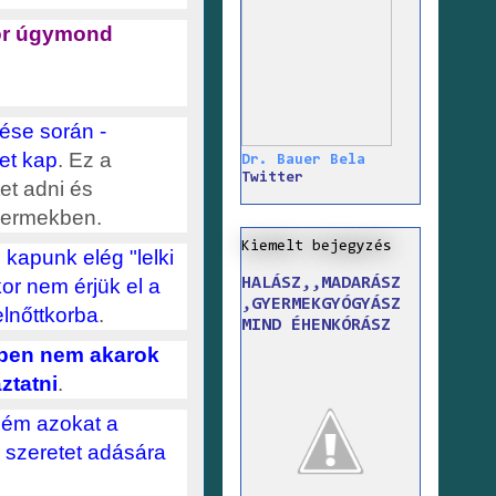
kor úgymond
ése során -
et kap
. Ez a
Dr. Bauer Bela
Twitter
tet adni és
gyermekben.
Kiemelt bejegyzés
 kapunk elég "lelki
HALÁSZ,,MADARÁSZ
kor nem érjük el a
,GYERMEKGYÓGYÁSZ
elnőttkorba
.
MIND ÉHENKÓRÁSZ
pen nem akarok
ztatni
.
ném azokat a
 szeretet adására