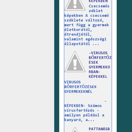
KÉPEKBEN
Csecsemős
zéklet
képekben A csecsemő
széklete változó,
mert függ a gyermek
életkorától,
étrendjétől,
valamint egészségi
állapotától ...
-VIRUSOS
BŐRFERTŐZ
ÉSEK
GYERMEKKO
RBAN-
KÉPEKKEL
VIRUSOS
BŐRFERTŐZÉSEK
GYERMEKEKNÉL
-
KÉPEKBEN- Számos
vírusfertőzés -
amilyen például a
kanyaró, a...
PATTANÁSB