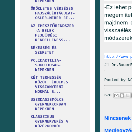
KÉPEKBEN
-
Ez lehet p
ÖRÖKLETES VÉRZÉSES
HAJSZÁLÉRTÁGULAT-
megemlítek
OSLER-WEBER BE...
majdnem le
AZ EMÉSZTŐRENDSZER
visszaélés
-A BELEK
FEJLŐDÉSI
módszereke
RENDELLENESS...
BÉKESSÉG ÉS
SZERETET
http://www.
POLIDAKTILIA-
#1 Dr.Bauer
SOKUJJUSÁG-
kÉPEKBEN
KÉT TERHESSÉG
Posted by
N
KÖZÖTT ÉRDEMES
VISSZANYERNI
NORMÁL S...
678
USZODASZEMÖLCS
GYERMEKKORBAN
KÉPEKBEN
KLASSZIKUS
Nincsenek
GYERMEKVERÉS A
KÖZÉPKORBÓL
Megjegyzé