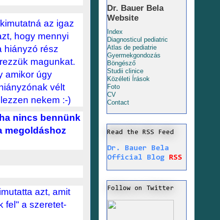
Dr. Bauer Bela
Website
 kimutatná az igaz
Index
azt, hogy mennyi
Diagnosticul pediatric
a hiányzó rész
Atlas de pediatrie
Gyermekgondozás
e érezzük magunkat.
Böngésző
Studii clinice
gy amikor úgy
Közéleti Írások
a hiányzónak vélt
Foto
CV
jelezzen nekem :-)
Contact
, ha nincs bennünk
 a megoldáshoz
Read the RSS Feed
Dr. Bauer Bela
Official Blog
RSS
Follow on Twitter
utatta azt, amit
 fel" a szeretet-