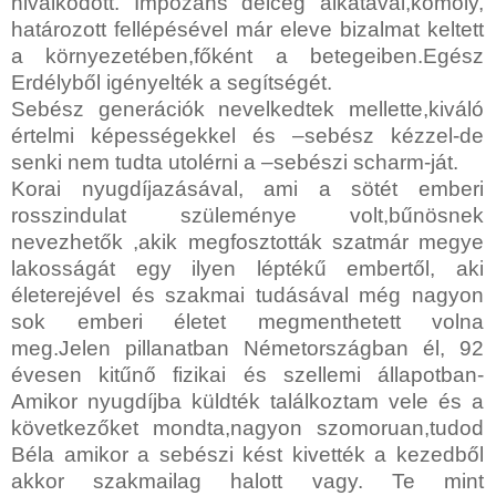
hivalkodott. Impozáns délceg alkatával,komoly,
határozott fellépésével már eleve bizalmat keltett
a környezetében,főként a betegeiben.Egész
Erdélyből igényelték a segítségét.
Sebész generációk nevelkedtek mellette,kiváló
értelmi képességekkel és –sebész kézzel-de
senki nem tudta utolérni a –sebészi scharm-ját.
Korai nyugdíjazásával, ami a sötét emberi
rosszindulat szüleménye volt,bűnösnek
nevezhetők ,akik megfosztották szatmár megye
lakosságát egy ilyen léptékű embertől, aki
életerejével és szakmai tudásával még nagyon
sok emberi életet megmenthetett volna
meg.Jelen pillanatban Németországban él, 92
évesen kitűnő fizikai és szellemi állapotban-
Amikor nyugdíjba küldték találkoztam vele és a
következőket mondta,nagyon szomoruan,tudod
Béla amikor a sebészi kést kivették a kezedből
akkor szakmailag halott vagy. Te mint