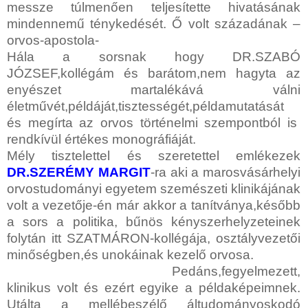
messze túlmenően teljesítette hivatásának
mindennemű ténykedését. Ő volt századának –
orvos-apostola-
Hála a sorsnak hogy DR.SZABÓ
JÓZSEF,kollégám és barátom,nem hagyta az
enyészet martalékává válni
életművét,példáját,tisztességét,példamutatását
és megírta az orvos történelmi szempontból is
rendkívül értékes monográfiáját.
Mély tisztelettel és szeretettel emlékezek
DR.SZERÉMY MARGIT
-ra aki a marosvásárhelyi
orvostudományi egyetem szemészeti klinikájának
volt a vezetője-én már akkor a tanítványa,később
a sors a politika, bűnös kényszerhelyzeteinek
folytán itt SZATMÁRON-kollégája, osztályvezetői
minőségben,és unokáinak kezelő orvosa.
Pedáns,fegyelmezett,
klinikus volt és ezért egyike a példaképeimnek.
Utálta a mellébeszélő áltudományoskodó