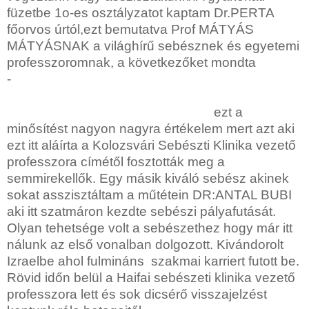
füzetbe 1o-es osztályzatot kaptam Dr.PERTA
főorvos úrtól,ezt bemutatva Prof MÁTYÁS
MÁTYÁSNAK a világhírű sebésznek és egyetemi
professzoromnak, a következőket mondta
-
ezt a
minősítést nagyon nagyra értékelem mert azt aki
ezt itt aláírta a Kolozsvári Sebészti Klinika vezető
professzora címétől fosztották meg a
semmirekellők. Egy másik kiváló sebész akinek
sokat asszisztáltam a műtétein DR:ANTAL BUBI
aki itt szatmáron kezdte sebészi pályafutását.
Olyan tehetsége volt a sebészethez hogy már itt
nálunk az első vonalban dolgozott. Kivándorolt
Izraelbe ahol fulmináns szakmai karriert futott be.
Rövid időn belül a Haifai sebészeti klinika vezető
professzora lett és sok dicsérő visszajelzést