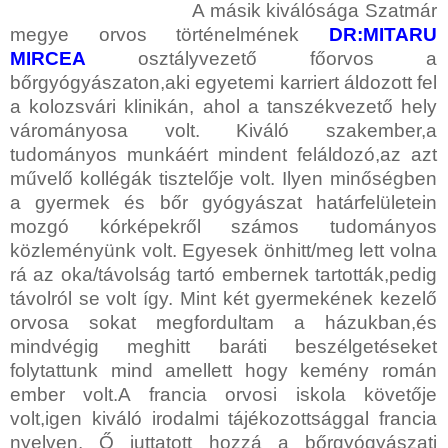
A másik kiválósága Szatmár
megye orvos történelmének
DR:MITARU
MIRCEA
osztályvezető főorvos a
bőrgyógyászaton,aki egyetemi karriert áldozott fel
a kolozsvári klinikán, ahol a tanszékvezető hely
várományosa volt. Kiváló szakember,a
tudományos munkáért mindent feláldozó,az azt
művelő kollégák tisztelője volt. Ilyen minőségben
a gyermek és bőr gyógyászat határfelületein
mozgó kórképekről számos tudományos
közleményünk volt. Egyesek önhitt/meg lett volna
rá az oka/távolság tartó
embernek tartották,pedig
távolról se volt így. Mint két gyermekének kezelő
orvosa sokat megfordultam a házukban,és
mindvégig meghitt baráti beszélgetéseket
folytattunk mind amellett hogy kemény román
ember volt.A francia orvosi iskola követője
volt,igen kiváló irodalmi tájékozottsággal francia
nyelven. Ő juttatott hozzá a bőrgyógyászati