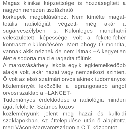
Magas klinikai képzettsége is hozzásegített a
nagyon nehezen tisztázható
kórképek megoldásához. Nem kímélte magát-
totális radiológiát végzett- még akár a
sugárveszélyben is. Különleges mondhatni
veleszületett képessége volt a fekete-fehér
kontraszt elkülönítésére. Mert ahogy Ő mondta,
vannak akik néznek de nem látnak –A kegyetlen
élet elsodorta majd elragadta tőlünk.
A marosvásárhelyi iskola egyik legkiemelkedőbb
alakja volt, akár hazai vagy nemzetközi szinten.
Ő volt az első szatmári orvos akinek tudományos
közleményét leközölte a legrangosabb angol
orvosi szaklap a –LANCET-
Tudományos érdeklődése a radiológia minden
ágát felölelte. Számos közös
közleményünk jelent meg hazai és külföldi
szaklapokban. Az áttelepülése után ő alapította
meg Vácon-Magyarországon a C.T. központot.