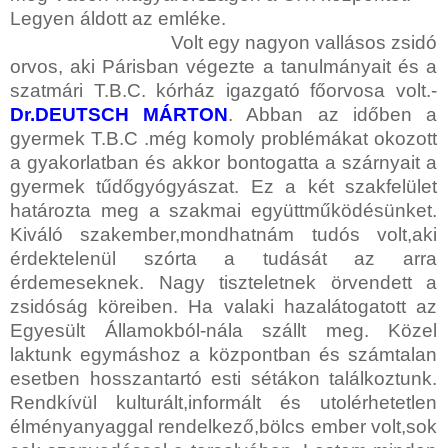
Legyen áldott az emléke.
Volt egy nagyon vallásos zsidó
orvos, aki Párisban végezte a tanulmányait és a
szatmári T.B.C. kórház igazgató főorvosa volt.-
Dr.DEUTSCH MÁRTON
. Abban az időben a
gyermek T.B.C .még komoly problémákat okozott
a gyakorlatban és akkor bontogatta a szárnyait a
gyermek tűdőgyógyászat. Ez a két szakfelület
határozta meg a szakmai együttműködésünket.
Kiváló szakember,mondhatnám tudós volt,aki
érdektelenül szórta a tudását az arra
érdemeseknek. Nagy tiszteletnek örvendett a
zsidóság köreiben. Ha valaki hazalátogatott az
Egyesült Államokból-nála szállt meg. Közel
laktunk egymáshoz a központban és számtalan
esetben hosszantartó esti sétákon találkoztunk.
Rendkívül kulturált,informált és utolérhetetlen
élményanyaggal rendelkező,bölcs ember volt,sok