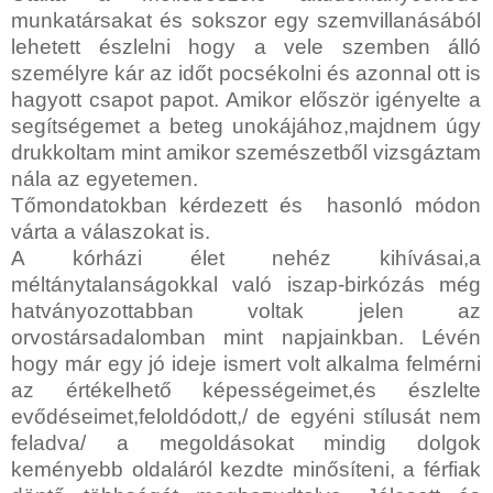
munkatársakat és sokszor egy szemvillanásából
lehetett észlelni hogy a vele szemben álló
személyre kár az időt pocsékolni és azonnal ott is
hagyott csapot papot. Amikor először igényelte a
segítségemet a beteg unokájához,majdnem úgy
drukkoltam mint amikor szemészetből vizsgáztam
nála az egyetemen.
Tőmondatokban kérdezett és hasonló módon
várta a válaszokat is.
A kórházi élet nehéz kihívásai,a
méltánytalanságokkal való iszap-birkózás még
hatványozottabban voltak jelen az
orvostársadalomban mint napjainkban. Lévén
hogy már egy jó ideje ismert volt alkalma felmérni
az értékelhető képességeimet,és észlelte
evődéseimet,feloldódott,/ de egyéni stílusát nem
feladva/ a megoldásokat mindig dolgok
keményebb oldaláról kezdte minősíteni, a férfiak