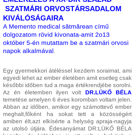
SZATMÁRI ORVOSTÁRSADALOM
KIVÁLÓSÁGAIRA
A Memento medical sătmărean című
dolgozatom rövid kivonata-amit 2o13
október 5-én mutattam be a szatmári orvosi
napok alkalmával
.
Egy gyermekkori átéléssel kezdem soraimat, ami
egyedi lehet az ember életében amit esetleg csak
későbbi időben tud a maga értékrendjébe sorolni.
Az én életemben ilyen volt
DR.LÜKŐ BÉLA
temetése amelyen 6 éves koromban voltam jelen.
Abban az időben, amikor egy számottevő ember
meghalt,főként ha sokat tett a közösségért
amiben élt,azt elkísérte a helység apraja-nagyja
az utolsó útjára. Édesanyámat DR:LÜKŐ BÉLA