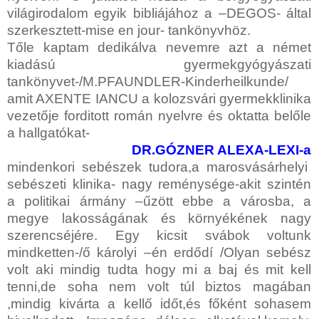
világirodalom egyik bibliájához a –DEGOS- által
szerkesztett-mise en jour- tankönyvhöz.
Tőle kaptam dedikálva nevemre azt a német
kiadású gyermekgyógyászati
tankönyvet-/M.PFAUNDLER-Kinderheilkunde/
amit AXENTE IANCU a kolozsvári gyermekklinika
vezetője forditott román nyelvre és oktatta belőle
a hallgatókat-
DR.GÓZNER ALEXA-LEXI-a
mindenkori sebészek tudora,a marosvásárhelyi
sebészeti klinika- nagy reménysége-akit szintén
a politikai ármány –űzött ebbe a városba, a
megye lakosságának és környékének nagy
szerencséjére. Egy kicsit svábok voltunk
mindketten-/ő károlyi –én erdődí /Olyan sebész
volt aki mindig tudta hogy mi a baj és mit kell
tenni,de soha nem volt túl biztos magában
,mindig kivárta a kellő időt,és főként sohasem