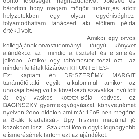
döntő többségét meghazudtolva. Jólesett és
bátorított hogy magam mögött tudtam,és adott
helyzetekben egy olyan egyéniséghez
folyamodhattam tanácsért aki előttem példa
értékű volt.
Amikor egy orvos
kollégájának,orvostudományi tárgyú könyvet
ajándékoz az mindig a tisztelet és elismerés
jelképe. Amikor egy taítómester teszi ezt –az
minden feltételt kizáróan KITÜNTETÉS-
Ezt kaptam én DR:SZERÉMY MARGIT
tanárnőtől,aki egyik alkalommal amikor az
unokája beteg volt a következő szavakkal nyújtott
át egy vaskos kötetet-Béla kedves, ez
BAGINSZKY gyermekgyógyászati könyve,német
nyelven,2ooo oldalon ami már 19o5-ben megérte
a 8-dik kiadatását- Úgy hiszem magánál jó
kezekben lesz.. Szakmai létem egyik legnagyobb
elismerésének tartom ezt az ajándékot.