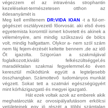
végezzem el az intravénás strophantin
kezeléseket-természetesen otthon az
édesanyámét is
Meg kell említenem
DR:VIDA IOAN
-t a fül-orr-
gégészet osztályvezető főorvosát. aki első éves
egyetemista koromtól ismert követett és akinek a
véleményére, ami mindig szűkszavú de bölcs
volt, mindig hallgattam. Olykor a- nem szól szám
nem fáj fejem-érzését keltette bennem ,de az idő
Őt igazolta. Szigorúan a szakmájával
foglalkozott,kiváló felkészültséggel,és
maradéktalan szakmai fegyelemmel.4o éven
keresztül működtünk együtt a legteljesebb
összhangban. Számottevő tudományos munkát
végzett. Sokat tett a szatmári egészségügyért
mint kórházigazgató és megyei igazgató.
Hát ezek voltak azok az emberek akik
meghatározták az orvosipályafutásom erkölcsi
vetületeinek egy jó részét a többi számtalan