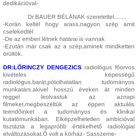
dedikációval-
Dr.BAUER BÉLÁNAK szeretettel........
-Korán keltél hogy arass,nagyon szép amit
cselekedtél
-De az emberi létnek határai is vannak
-Ezután már csak az a szép,aminek mindketten
örültök.
DR:LŐRINCZY DENGEZICS
radiológus főorvos
kivételes képességű
radiológus,barát,pótolhatatlan tudományos
munkatárs,akivel hosszú éveken át minden
reggel leolvastuk az aznapi
filmeket,megbeszéltük az éppen aktuális
teendőinket a tudományos és klinikai
kutatómunkában. Elképzelhetetlen ambícióval
tisztázta a legapróbb értékelhető radiológiai
elváltozásokat.Ő volt a kórház- Sasszeme-