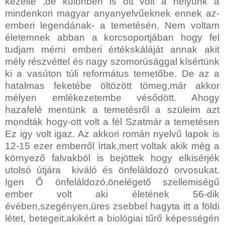
kezelte ,de különben is ott volt a helyünk a
mindenkori magyar anyanyelvűeknek ennek az-
emberi legendának- a temetésén. Nem voltam
életemnek abban a korcsoportjában hogy fel
tudjam mérni emberi értékskáláját annak akit
mély részvéttel és nagy szomorúsággal kísértünk
ki a vasúton túli református temetőbe. De az a
hatalmas feketébe öltözött tömeg,már akkor
mélyen emlékezetembe vésődött. Ahogy
hazafelé mentünk a temetésről a szüleim azt
mondták hogy-ott volt a fél Szatmár a temetésen
Ez igy volt igaz. Az akkori román nyelvű lapok is
12-15 ezer emberről írtak,mert voltak akik még a
környező falvakból is bejöttek hogy elkisérjék
utolsó útjára kiváló és önfeláldozó orvosukat.
Igen Ő önfeláldozó,önelégető szellemiségű
ember volt aki életének 56-dik
évében,szegényen,üres zsebbel hagyta itt a földi
létet, betegeit,akikért a biológiai tűrő képességén