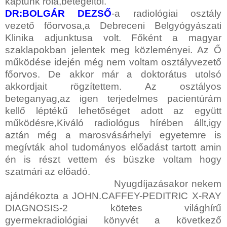
kaptunk róla,betegeitől.
DR:BOLGÁR DEZSŐ
-a radiológiai osztály
vezető főorvosa,a Debreceni Belgyógyászati
Klinika adjunktusa volt. Főként a magyar
szaklapokban jelentek meg közleményei. Az Ő
működése idején még nem voltam osztályvezető
főorvos. De akkor már a doktorátus utolsó
akkordjait rögzítettem. Az osztályos
beteganyag,az igen terjedelmes pacientúrám
kellő léptékű lehetőséget adott az együtt
működésre,Kiváló radiológus hírében állt,igy
aztán még a marosvásárhelyi egyetemre is
megívták ahol tudományos előadást tartott amin
én is részt vettem és büszke voltam hogy
szatmári az előadó.
Nyugdíjazásakor nekem
ajándékozta a JOHN.CAFFEY-PEDITRIC X-RAY
DIAGNOSIS-2 kötetes világhírű
gyermekradiológiai könyvét a következő