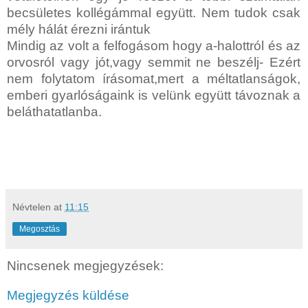
becsületes kollégámmal együtt. Nem tudok csak
mély hálát érezni irántuk
Mindig az volt a felfogásom hogy a-halottról és az
orvosról vagy jót,vagy semmit ne beszélj- Ezért
nem folytatom írásomat,mert a méltatlanságok,
emberi gyarlóságaink is velünk együtt távoznak a
beláthatatlanba.
Névtelen
at
11:15
Megosztás
Nincsenek megjegyzések:
Megjegyzés küldése