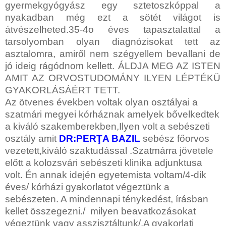
gyermekgyógyász egy sztetoszkóppal a
nyakadban még ezt a sötét világot is
átvészelheted.35-4o éves tapasztalattal a
tarsolyomban olyan diagnózisokat tett az
asztalomra, amiről nem szégyellem bevallani de
jó ideig rágódnom kellett. ÁLDJA MEG AZ ISTEN
AMIT AZ ORVOSTUDOMÁNY ILYEN LÉPTÉKÜ
GYAKORLÁSÁÉRT TETT.
Az ötvenes években voltak olyan osztályai a
szatmári megyei kórháznak amelyek bővelkedtek
a kiváló szakemberekben,Ilyen volt a sebészeti
osztály amit
DR:PERŢA BAZIL
sebész főorvos
vezetett,kiváló szaktudással .Szatmárra jövetele
előtt a kolozsvári sebészeti klinika adjunktusa
volt. Én annak idején egyetemista voltam/4-dik
éves/ kórházi gyakorlatot végeztünk a
sebészeten. A mindennapi ténykedést, írásban
kellet összegezni./ milyen beavatkozásokat
végeztünk vagy asszisztáltunk/.A gyakorlati