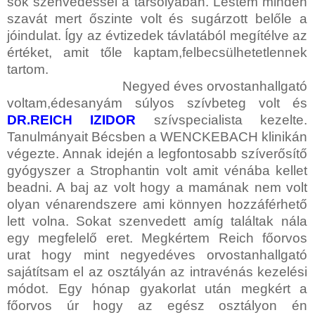
sok szenvedéssel a tarsolyában. Lestem minden
szavát mert őszinte volt és sugárzott belőle a
jóindulat. Így az évtizedek távlatából megítélve az
értéket, amit tőle kaptam,felbecsülhetetlennek
tartom.
Negyed éves orvostanhallgató
voltam,édesanyám súlyos szívbeteg volt és
DR.REICH IZIDOR
szívspecialista kezelte.
Tanulmányait Bécsben a WENCKEBACH klinikán
végezte. Annak idején a legfontosabb szíverősítő
gyógyszer a Strophantin volt amit vénába kellet
beadni. A baj az volt hogy a mamának nem volt
olyan vénarendszere ami könnyen hozzáférhető
lett volna. Sokat szenvedett amíg találtak nála
egy megfelelő eret. Megkértem Reich főorvos
urat hogy mint negyedéves orvostanhallgató
sajátítsam el az osztályán az intravénás kezelési
módot. Egy hónap gyakorlat után megkért a
főorvos úr hogy az egész osztályon én