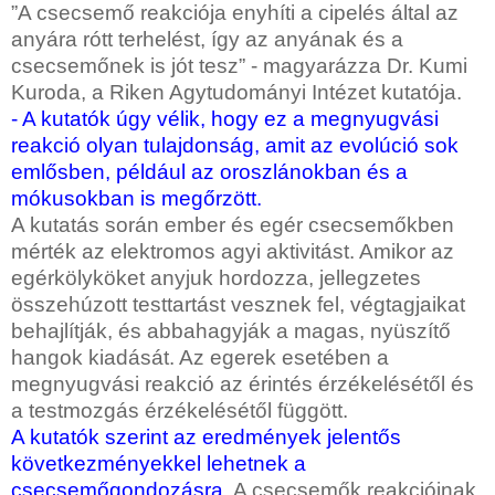
”A csecsemő reakciója enyhíti a cipelés által az
anyára rótt terhelést, így az anyának és a
csecsemőnek is jót tesz” - magyarázza Dr. Kumi
Kuroda, a Riken Agytudományi Intézet kutatója.
- A kutatók úgy vélik, hogy ez a megnyugvási
reakció olyan tulajdonság, amit az evolúció sok
emlősben, például az oroszlánokban és a
mókusokban is megőrzött.
A kutatás során ember és egér csecsemőkben
mérték az elektromos agyi aktivitást. Amikor az
egérkölyköket anyjuk hordozza, jellegzetes
összehúzott testtartást vesznek fel, végtagjaikat
behajlítják, és abbahagyják a magas, nyüszítő
hangok kiadását. Az egerek esetében a
megnyugvási reakció az érintés érzékelésétől és
a testmozgás érzékelésétől függött.
A kutatók szerint az eredmények jelentős
következményekkel lehetnek a
csecsemőgondozásra
. A csecsemők reakcióinak