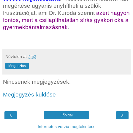
megértése ugyanis enyhítheti a szülők
frusztrációját, ami Dr. Kuroda szerint
azért nagyon
fontos, mert a csillapíthatatlan sírás gyakori oka a
gyermekbántalmazásnak
.
Névtelen
at
7:52
Megosztás
Nincsenek megjegyzések:
Megjegyzés küldése
‹
›
Főoldal
Internetes verzió megtekintése