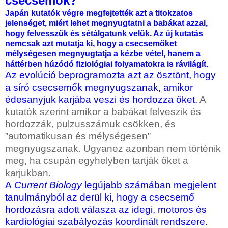
csecsemők?
Japán kutatók végre megfejtették azt a titokzatos
jelenséget, miért lehet megnyugtatni a babákat azzal,
hogy felvesszük és sétálgatunk velük. Az új kutatás
nemcsak azt mutatja ki, hogy a csecsemőket
mélységesen megnyugtatja a kézbe vétel, hanem a
háttérben húzódó fiziológiai folyamatokra is rávilágít.
Az evolúció beprogramozta azt az ösztönt, hogy
a síró csecsemők megnyugszanak, amikor
édesanyjuk karjába veszi és hordozza őket.
A
kutatók szerint amikor a babákat felveszik és
hordozzák, pulzusszámuk csökken, és
”automatikusan és mélységesen”
megnyugszanak. Ugyanez azonban nem történik
meg, ha csupán egyhelyben tartják őket a
karjukban.
A
Current Biology
legújabb számában megjelent
tanulmányból az derül ki, hogy a csecsemő
hordozásra adott válasza az idegi, motoros és
kardiológiai szabályozás koordinált rendszere.