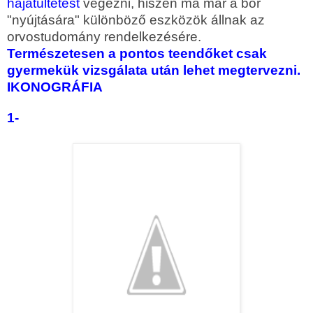
hajátültetést
végezni, hiszen ma már a bőr
"nyújtására" különböző eszközök állnak az
orvostudomány rendelkezésére.
Természetesen a pontos teendőket csak
gyermekük vizsgálata után lehet megtervezni.
IKONOGRÁFIA
1-