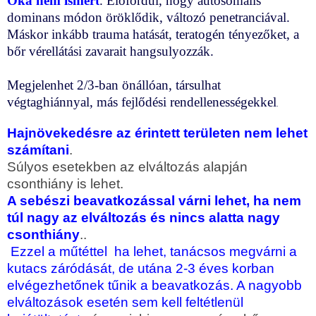
Oka nem ismert
. Előfordul, hogy autosomalis
dominans módon öröklődik, változó penetranciával.
Máskor inkább trauma hatását, teratogén tényezőket, a
bőr vérellátási zavarait hangsulyozzák.
Megjelenhet 2/3-ban önállóan, társulhat
végtaghiánnyal, más fejlődési rendellenességekkel
.
Hajnövekedésre az érintett területen nem lehet
számítani
.
Súlyos esetekben az elváltozás alapján
csonthiány is lehet.
A sebészi beavatkozással várni lehet, ha nem
túl nagy az elváltozás és nincs alatta nagy
csonthiány
..
Ezzel a műtéttel ha lehet, tanácsos megvárni a
kutacs záródását, de utána 2-3 éves korban
elvégezhetőnek tűnik a beavatkozás. A nagyobb
elváltozások esetén sem kell feltétlenül