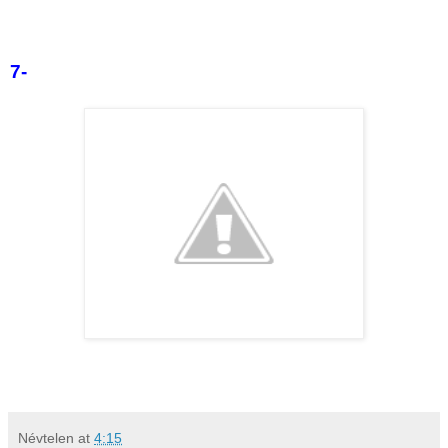
7-
Névtelen
at
4:15