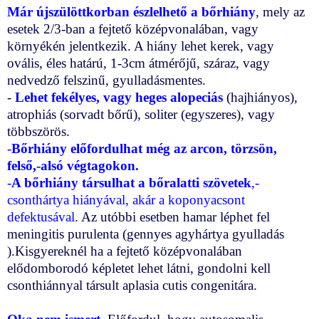
Már újszülöttkorban észlelhető a bőrhiány
, mely az
esetek 2/3-ban a fejtető középvonalában, vagy
környékén jelentkezik. A hiány lehet kerek, vagy
ovális, éles határú, 1-3cm átmérőjű, száraz, vagy
nedvedző felszinű, gyulladásmentes.
-
Lehet fekélyes, vagy heges alopeciás
(hajhiányos),
atrophiás (sorvadt bőrű), soliter (egyszeres), vagy
többszörös.
-
Bőrhiány előfordulhat még az arcon, törzsön,
felső,-alsó végtagokon.
-
A bőrhiány társulhat a bőralatti szövetek
,-
csonthártya hiányával, akár a koponyacsont
defektusával
. Az utóbbi esetben hamar léphet fel
meningitis purulenta (gennyes agyhártya gyulladás
).Kisgyereknél ha a fejtető középvonalában
elődomborodó képletet lehet látni, gondolni kell
csonthiánnyal társult aplasia cutis congenitára.