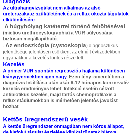
Diagnózis
Az ultrahangvizsgálat nem alkalmas az alsó
ureterszakasz szûkületének és a reflux okozta tágulatok
elkülönítésére
A húgyhólyag katéterrel történô feltöltésével
-
(mictios urethrocystographia) a VUR súlyossága
biztosan megállapítható.
Az endoszkópia (cystoskopia
.
) diagnosztikus
jelentôsége jelentôsen csökkent az elmúlt évtizedekben,
ugyanakkor a kezelés fontos része lett.
Kezelés
A primer VUR spontán regressziós hajlama különösen
leánygyermekben igen nagy.
Ezen tény ismeretében a
diagnózis felállítása után akár 6-12 hónapos konzervatív
kezelés eredményes lehet: Infekció esetén célzott
antibiotikus kezelés, majd tartós chemoprofilaxis a
reflux stádiumokban is mérhetôen jelentôs javulást
hozhat
Kettôs üregrendszerû vesék
A kettôs üregrendszer önmagában nem kóros állapot,
de kisfokú tágulat észlelése klinikai tünetek hiánya