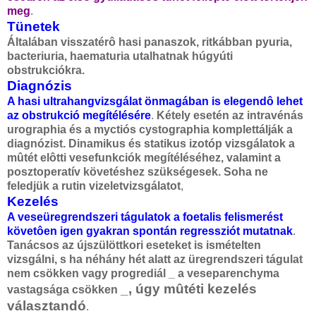
meg
.
Tünetek
Általában visszatérô hasi panaszok, ritkábban pyuria,
bacteriuria, haematuria utalhatnak húgyúti
obstrukciókra.
Diagnózis
A hasi ultrahangvizsgálat önmagában is elegendô lehet
az obstrukció megítélésére
.
Kétely esetén az intravénás
urographia és a myctiós cystographia komplettálják a
diagnózist. Dinamikus és statikus izotóp vizsgálatok a
mûtét elôtti vesefunkciók megítéléséhez, valamint a
posztoperatív követéshez szükségesek. Soha ne
feledjük a rutin vizeletvizsgálatot
,
Kezelés
A veseüregrendszeri tágulatok a foetalis felismerést
követôen igen gyakran spontán regressziót mutatnak
.
Tanácsos az újszülöttkori eseteket is ismételten
vizsgálni, s ha néhány hét alatt az üregrendszeri tágulat
nem csökken vagy progrediál _ a veseparenchyma
_, úgy mûtéti kezelés
vastagsága csökken
választandó
.