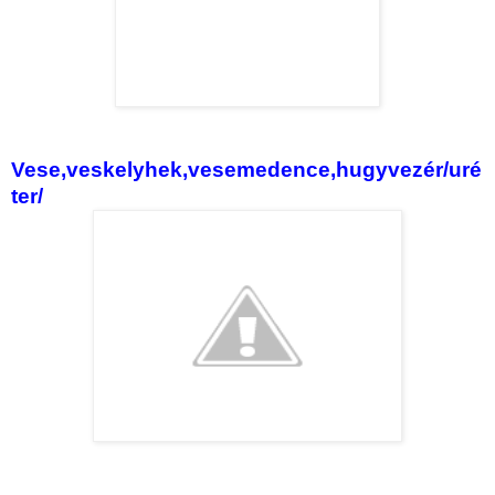
Vese,veskelyhek,vesemedence,hugyvezér/uré
ter/