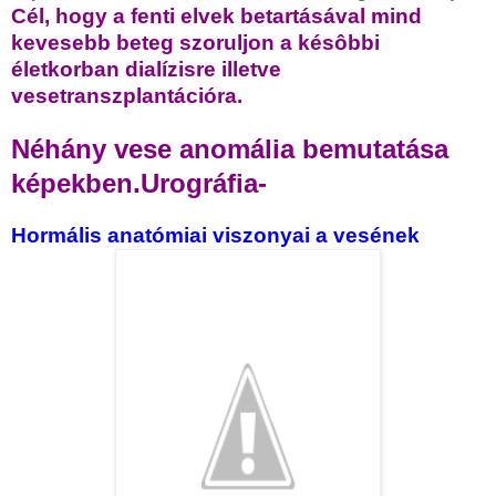
Cél, hogy a fenti elvek betartásával mind
kevesebb beteg szoruljon a késôbbi
életkorban dialízisre illetve
vesetranszplantációra.
Néhány vese anomália bemutatása
képekben.Urográfia-
Hormális anatómiai viszonyai a vesének