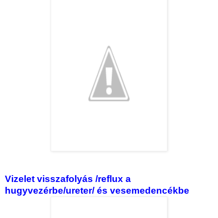
Vizelet visszafolyás /reflux a
hugyvezérbe/ureter/ és vesemedencékbe