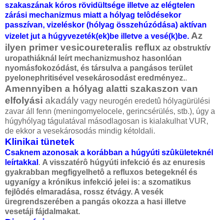
szakaszának kóros rövidültsége illetve az elégtelen
zárási mechanizmus miatt a hólyag telôdésekor
passzívan, vizeléskor (hólyag összehúzódása) aktívan
Az
vizelet jut a húgyvezeték(ek)be illetve a vesé(k)be.
ilyen primer vesicoureteralis reflux
az obstruktív
uropathiáknál leírt mechanizmushoz hasonlóan
nyomásfokozódást, és társulva a pangásos terület
pyelonephritisével vesekárosodást eredményez.
.
Amennyiben a hólyag alatti szakaszon van
elfolyási
akadály
vagy neurogén eredetû hólyagürülési
zavar áll fenn (meningomyelocele, gerincsérülés, stb.), úgy a
húgyhólyag tágulatával másodlagosan is kialakulhat VUR,
de ekkor a vesekárosodás mindig kétoldali.
Klinikai tünetek
Csaknem azonosak a korábban a húgyúti szûkületeknél
leírtakkal
.
A visszatérô húgyúti infekció és az enuresis
gyakrabban megfigyelhetô a refluxos betegeknél és
ugyanígy a krónikus infekció jelei is: a szomatikus
fejlôdés elmaradása, rossz étvágy. A vesék
üregrendszerében a pangás okozza a hasi illetve
vesetáji fájdalmakat.