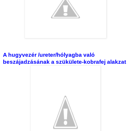
A hugyvezér /ureter/hólyagba való
beszájadzásának a szükülete-kobrafej alakzat