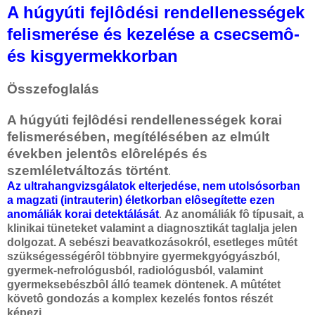
A húgyúti fejlôdési rendellenességek
felismerése és kezelése a csecsemô-
és kisgyermekkorban
Összefoglalás
A húgyúti fejlôdési rendellenességek korai
felismerésében, megítélésében az elmúlt
években jelentôs elôrelépés és
szemléletváltozás történt
.
Az ultrahangvizsgálatok elterjedése, nem utolsósorban
a magzati (intrauterin) életkorban elôsegítette ezen
anomáliák korai detektálását
.
Az anomáliák fô típusait, a
klinikai tüneteket valamint a diagnosztikát taglalja jelen
dolgozat. A sebészi beavatkozásokról, esetleges mûtét
szükségességérôl többnyire gyermekgyógyászból,
gyermek-nefrológusból, radiológusból, valamint
gyermeksebészbôl álló teamek döntenek. A mûtétet
követô gondozás a komplex kezelés fontos részét
képezi.