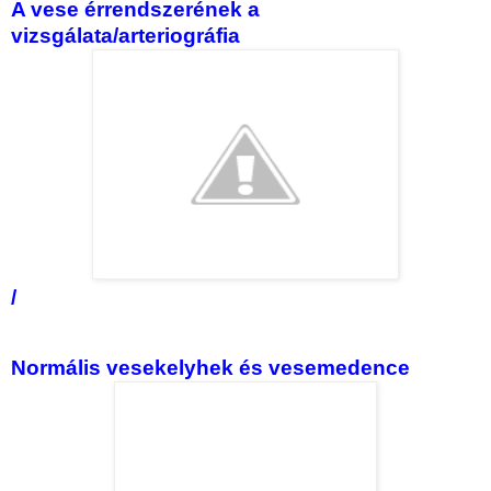
A vese érrendszerének a
vizsgálata/arteriográfia
/
Normális vesekelyhek és vesemedence