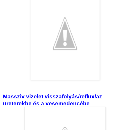
Massziv vizelet visszafolyás/reflux/az
ureterekbe és a vesemedencébe