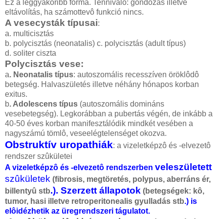
Ez a leggyakoribb forma. Tennivaló: gondozás illetve
eltávolítás, ha számottevô funkció nincs.
A vesecysták típusai
:
a. multicisztás
b. polycisztás (neonatalis) c. polycisztás (adult típus)
d. soliter ciszta
Polycisztás vese:
a
. Neonatalis típus
: autoszomális recesszíven öröklôdô
betegség. Halvaszületés illetve néhány hónapos korban
exitus.
b
. Adolescens típus
(autoszomális domináns
vesebetegség). Legkorábban a pubertás végén, de inkább a
40-50 éves korban manifesztálódik mindkét vesében a
nagyszámú tömlô, veseelégtelenséget okozva.
Obstruktív uropathiák
: a vizeletképzô és -elvezetô
rendszer szûkületei
veleszületett
A vizeletképzô és -elvezetô rendszerben
szûkületek
(fibrosis, megtöretés, polypus, aberráns ér,
.). Szerzett állapotok
billentyû stb
(betegségek: kô,
tumor, hasi illetve retroperitonealis gyulladás stb
.) is
elôidézhetik az üregrendszeri tágulatot.