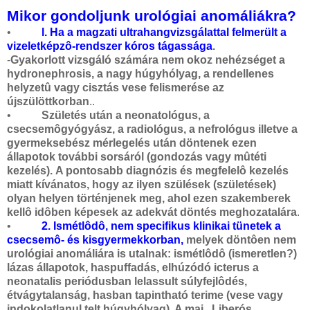
Mikor gondoljunk urológiai anomáliákra?
•
l. Ha a magzati ultrahangvizsgálattal felmerült a
vizeletképzô-rendszer kóros tágassága
.
-
Gyakorlott vizsgáló számára nem okoz nehézséget a
hydronephrosis, a nagy húgyhólyag, a rendellenes
helyzetû vagy cisztás vese felismerése az
újszülöttkorban
..
•
Születés után a neonatológus, a
csecsemôgyógyász, a radiológus, a nefrológus illetve a
gyermeksebész mérlegelés után döntenek ezen
állapotok további sorsáról (gondozás vagy mûtéti
kezelés).
A pontosabb diagnózis és megfelelô kezelés
miatt kívánatos, hogy az ilyen szülések (születések)
olyan helyen történjenek meg, ahol ezen szakemberek
kellô idôben képesek az adekvát döntés meghozatalára
.
•
2. Ismétlôdô, nem specifikus klinikai tünetek a
csecsemô- és kisgyermekkorban,
melyek döntôen nem
urológiai anomáliára is utalnak: ismétlôdô (ismeretlen?)
lázas állapotok, haspuffadás, elhúzódó icterus a
neonatalis periódusban lelassult súlyfejlôdés,
étvágytalanság, hasban tapintható terime (vese vagy
indokolatlanul telt húgyhólyag). A mai „Liberós