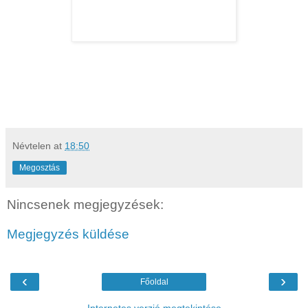
Névtelen
at
18:50
Megosztás
Nincsenek megjegyzések:
Megjegyzés küldése
‹
›
Főoldal
Internetes verzió megtekintése