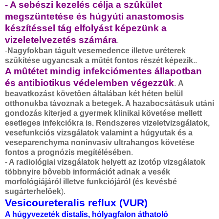
- A sebészi kezelés célja a szûkület
megszüntetése és húgyúti anastomosis
készítéssel tág elfolyást képezünk a
vizeletelvezetés számára
.
-
Nagyfokban tágult vesemedence illetve uréterek
szûkítése ugyancsak a mûtét fontos részét képezik
..
A mûtétet mindig infekciómentes állapotban
és antibiotikus védelemben végezzük
.
A
beavatkozást követôen általában két héten belül
otthonukba távoznak a betegek. A hazabocsátásuk utáni
gondozás kiterjed a gyermek klinikai követése mellett
esetleges infekciókra is. Rendszeres vizeletvizsgálatok,
vesefunkciós vizsgálatok valamint a húgyutak és a
veseparenchyma noninvasiv ultrahangos követése
fontos a prognózis megítélésében
.
- A radiológiai vizsgálatok helyett az izotóp vizsgálatok
többnyire bôvebb információt adnak a vesék
morfológiájáról illetve funkciójáról (és kevésbé
sugárterhelôek
).
Vesicoureteralis reflux (VUR)
A húgyvezeték distalis, hólyagfalon áthatoló