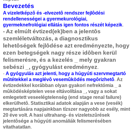
Bevezetés
A vizeletképzô és -elvezetô rendszer fejlôdési
rendellenességei a gyermekurológiai,
gyermeknefrológiai ellátás igen fontos részét képezik
.
- Az elmúlt évtized(ek)ben a jelentôs
szemléletváltozás, a diagnosztikus
lehetôségek fejlôdése azt eredményezte, hogy
ezen betegségek nagy része idôben kerül
felismerésre, és a kezelés _ mely gyakran
sebészi _, gyógyulást eredményez
.
-
A gyógyulás azt jelenti, hogy a húgyúti szervmegtartó
mûtétekkel a meglévô vesemûködés megôrizhetô
.
Az
évtizedekkel korábban olyan gyakori nefrektómia _ a
mûködésképtelen vese eltávolítása _, vagy a sokat
emlegetett veseelégtelenség (end stage renal failure)
elkerülhetô. Statisztikai adatok alapján a vese (vesék)
megtartására napjainkban tízszer nagyobb az esély, mint
20 éve volt. A hasi ultrahang- és vizeletszûrések
jelentôsége a húgyúti anomáliák felismerésében
vitathatatlan
.