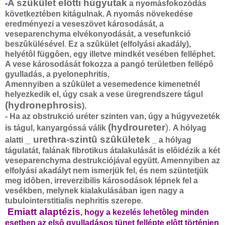
A szûkület elôtti húgyutak
-
a nyomásfokozódás
következtében kitágulnak. A nyomás növekedése
eredményezi a veseszövet károsodását, a
veseparenchyma elvékonyodását, a vesefunkció
beszûkülésével
.
Ez a szûkület (elfolyási akadály),
helyétôl függôen, egy illetve mindkét vesében felléphet.
A vese károsodását fokozza a pangó területben fellépô
gyulladás, a pyelonephritis,
Amennyiben a szûkület a vesemedence kimenetnél
helyezkedik el, úgy csak a vese üregrendszere tágul
(hydronephrosis
).
- Ha az obstrukció uréter szinten van, úgy a húgyvezeték
(hydroureter
).
is tágul, kanyargóssá válik
A hólyag
_ urethra-szintû szûkületek
alatti
_ a hólyag
tágulatát, falának fibrotikus átalakulását is elôidézik a két
veseparenchyma destrukciójával együtt. Amennyiben az
elfolyási akadályt nem ismerjük fel, és nem szüntetjük
meg idôben, irreverzibilis károsodások lépnek fel a
vesékben, melynek kialakulásában igen nagy a
tubulointerstitialis nephritis szerepe
.
Emiatt alaptézis
, hogy a kezelés lehetôleg minden
esetben az elsô gyulladásos tünet fellépte elôtt történjen