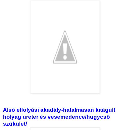
Alsó elfolyási akadály-hatalmasan kitágult
hólyag ureter és vesemedence/hugycső
szükület/