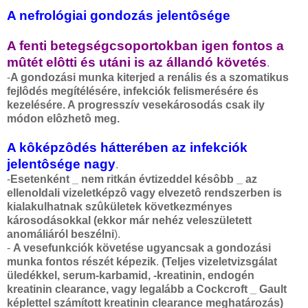
A nefrológiai gondozás jelentôsége
A fenti betegségcsoportokban igen fontos a
mûtét elôtti és utáni is az állandó követés
.
-
A gondozási munka kiterjed a renális és a szomatikus
fejlôdés megítélésére, infekciók felismerésére és
kezelésére. A progresszív vesekárosodás csak ily
módon elôzhetô meg.
A kôképzôdés hátterében az infekciók
jelentôsége nagy
.
-
Esetenként _ nem ritkán évtizeddel késôbb _ az
ellenoldali vizeletképzô vagy elvezetô rendszerben is
kialakulhatnak szûkületek következményes
károsodásokkal (ekkor már nehéz veleszületett
anomáliáról beszélni
).
-
A vesefunkciók követése ugyancsak a gondozási
munka fontos részét képezik
.
(Teljes vizeletvizsgálat
üledékkel, serum-karbamid, -kreatinin, endogén
kreatinin clearance, vagy legalább a Cockcroft _ Gault
képlettel számított kreatinin clearance meghatározás)