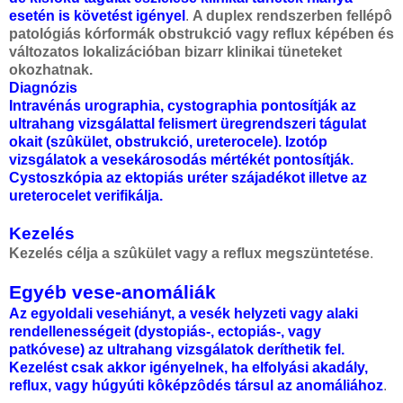
esetén is követést igényel
.
A duplex rendszerben fellépô
patológiás kórformák obstrukció vagy reflux képében és
változatos lokalizációban bizarr klinikai tüneteket
okozhatnak.
Diagnózis
Intravénás urographia, cystographia pontosítják az
ultrahang vizsgálattal felismert üregrendszeri tágulat
okait (szûkület, obstrukció, ureterocele). Izotóp
vizsgálatok a vesekárosodás mértékét pontosítják.
Cystoszkópia az ektopiás uréter szájadékot illetve az
ureterocelet verifikálja.
Kezelés
Kezelés célja a szûkület vagy a reflux megszüntetése
.
Egyéb vese-anomáliák
Az egyoldali vesehiányt, a vesék helyzeti vagy alaki
rendellenességeit (dystopiás-, ectopiás-, vagy
patkóvese) az ultrahang vizsgálatok deríthetik fel.
Kezelést csak akkor igényelnek, ha elfolyási akadály,
reflux, vagy húgyúti kôképzôdés társul az anomáliához
.