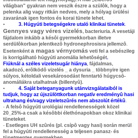
világban" gyakran nem veszik észre a szülôk, hogy a
pelenka alig vagy ritkán nedves, mely a hólyag ürülési
zavarának igen fontos és korai tünete lehet.
•
3. Húgyúti betegségekre utaló klinikai tünetek
.
Gennyes vagy véres vizelés
, bacteriuria. A vesetáji
fájdalom inkább a késôi gyermekkorban illetve
serdülôkorban jelentkezô hydronephrosisra jellemzô
.
a magas vérnyomás
Esetenként
veti fel a sebészileg
is korrigálható húgyúti anomália lehetôségét
.
Fiúknál a széles vizeletsugár hiánya
, fájdalmas,
akadozó, erôlködô vizelés _ a dysuria _ többnyire igen
súlyos, kétoldali vesekárosodást fenntartó húgycsô-
anomáliákra utalhatnak (billentyû).
•
4. Saját beteganyagunk utánvizsgálataiból is
tudjuk, hogy az újszülöttkorban negatív eredményû hasi
ultrahang és/vagy vizeletszûrés nem abszolút értékû
.
-
A felsô húgyúti urológiai rendellenességek közel
20_25%-a csak a késôbbi élethónapokban okoz klinikai
tüneteket
.
-
Esetleges UH szûrés (pl. csípô vagy hasi) során merül
fel a húgyúti rendellenesség a teljesen panasz- és
tünetmentes gyermekben
.