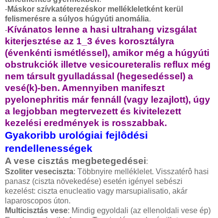
-
Máskor szívkatéterezéskor mellékleletként kerül
felismerésre a súlyos húgyúti anomália
.
Kívánatos lenne a hasi ultrahang vizsgálat
-
kiterjesztése az 1_3 éves korosztályra
(évenkénti ismétléssel), amikor még a húgyúti
obstrukciók illetve vesicoureteralis reflux még
nem társult gyulladással (hegesedéssel) a
vesé(k)-ben. Amennyiben manifeszt
pyelonephritis már fennáll (vagy lezajlott), úgy
a legjobban megtervezett és kivitelezett
kezelési eredmények is rosszabbak.
Gyakoribb urológiai fejlôdési
rendellenességek
A vese cisztás megbetegedései
:
Szoliter veseciszta
: Többnyire melléklelet. Visszatérô hasi
panasz (ciszta növekedése) esetén igényel sebészi
kezelést: ciszta enucleatio vagy marsupialisatio, akár
laparoscopos úton.
Multicisztás vese
: Mindig egyoldali (az ellenoldali vese ép)