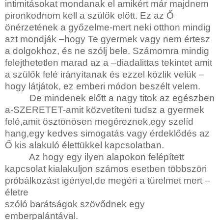
intimitásokat mondanak el amikért már majdnem
pironkodnom kell a szülők előtt. Ez az Ő
önérzetének a győzelme-mert neki otthon mindig
azt mondják –hogy Te gyermek vagy nem értesz
a dolgokhoz, és ne szólj bele. Számomra mindig
felejthetetlen marad az a –diadalittas tekintet amit
a szülők felé irányítanak és ezzel közlik velük –
hogy látjátok, ez emberi módon beszélt velem.
De mindenek előtt a nagy titok az egészben
a-SZERETET-amit közvetíteni tudsz a gyermek
felé,amit ösztönösen megéreznek,egy szelíd
hang,egy kedves simogatás vagy érdeklődés az
Ő kis alakuló élettükkel kapcsolatban.
Az hogy egy ilyen alapokon felépített
kapcsolat kialakuljon számos esetben többszöri
próbálkozást igényel,de megéri a türelmet mert –
életre
szóló barátságok szövődnek egy
emberpalántával.