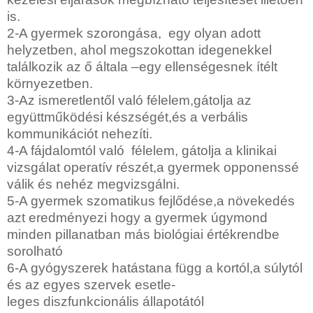
is.
2-A gyermek szorongása,
egy olyan adott
helyzetben, ahol megszokottan idegenekkel
találkozik az ő általa –egy ellenségesnek ítélt
környezetben.
3-Az ismeretlentől való félelem,gátolja az
együttműködési készségét,és a verbális
kommunikációt nehezíti.
4-A fájdalomtól való
félelem, gátolja a klinikai
vizsgálat operatív részét,a gyermek opponenssé
válik és nehéz megvizsgálni.
5-A gyermek szomatikus fejlődése,a növekedés
azt eredményezi hogy a gyermek úgymond
minden pillanatban más biológiai értékrendbe
sorolható
6-A gyógyszerek hatástana függ a kortól,a súlytól
és az egyes szervek esetle-
leges diszfunkcionális állapotától