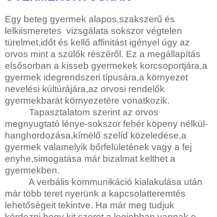
Egy beteg gyermek alapos,szakszerű és
lelkiismeretes
vizsgálata sokszor végtelen
türelmet,időt és kellő affinitást igényel úgy az
orvos mint a szülők részéről. Ez a megállapítás
elsősorban a kisseb gyermekek korcsoportjára,a
gyermek idegrendszeri típusára,a környezet
nevelési kúltúrájára,az orvosi rendelők
gyermekbarát környezetére vonatkozik.
Tapasztalatom szerint az orvos
megnyugtató lénye-sokszor fehér köpeny nélkül-
hanghordozása,kímélő szelíd közeledése,a
gyermek valamelyik bőrfelületének vagy a fej
enyhe,simogatása már bizalmat kelthet a
gyermekben.
A verbális kommunikáció kialakulása után
már több teret nyerünk a kapcsolatteremtés
lehetőségeit tekintve. Ha már meg tudjuk
kérdezni hogy kit szeret a legjobban,vannak e