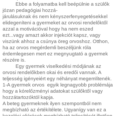
Ebbe a folyamatba kell beépülnie a szülők
józan pedagógiai hozzá-
járulásuknak és nem kényszerfenyegetésekkel
elidegeníteni a gyermeket az orvosi rendelőktől
azzal a motivációval hogy ha nem eszed
ezt...vagy amazt akkor injekciót kapsz, vagy
viszünk ahhoz a csúnya öreg orvoshoz. Otthon,
ha az orvos megérdemli beszéljünk róla
érdemlegesen mert ez megnyugtató a gyermek
részére is.
Egy gyermek viselkedési módjának az
orvosi rendelőkben okai és eredői vannak. A
teljesség igényeiért egy néhányat megemlítenék.
1-A gyermek orvos
egyik legnagyobb problémája
hogy a kórelőzményi adatokat szülőktől vagy
hozzátartozóktól kapja.
A beteg gyermeknek ilyen szempontból nem
megbízható az értékítélete. Ugyanígy van ez a
kezelési eljárások megbízható teljesítését illetően