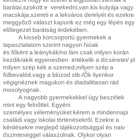
barátai,szokott e
verekedni,van kis kutyája vagy
macskája,szereti e a lekváros derelyét és ezekre
meggyőző választ kapunk ez még egy lépés egy
előlegezet barátság érdekében.
A kisseb korcsoportú gyermekek a
tapasztalatom szerint nagyon hiúak
és főként a leánykák/no lám csak milyen korán
kezdik/akik egyenesben
értékelik a dícséretet/ pl
milyen szép kék a szemed,milyen szép a
fülbevalód,vagy a blúzod stb-/Ők ilyenkor
végignéznek magukon és diadalittasan rád
mosolyognak.
A nagyobb gyermekekkel úgy beszélek
mint egy felnőttel. Egyéni
személyes véleményüket kérem a mindennapi
családi vagy iskolai történésekről. Ezekre a
kérdésekre meglepő tájékozottsággal és naiv
őszinteséggel válaszolnak. Olykor olyan