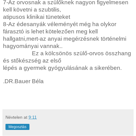
7-Az orvosnak a szülőknek nagyon figyelmesen
kell követni a szubtilis,
atipusos klinikai tüneteket
8-Az édesanyák véleményét még ha olykor
fárasztó is lehet kötelezően meg kell
hallgatni,mert-az anyai megérzésnek történelmi
hagyományai vannak..
Ez a kölcsönös szülő-orvos összhang
és stőkészség az első
lépés a gyermek gyógyulásának a sikerében.
.
DR.Bauer Béla
Névtelen
at
9:11
Megosztás