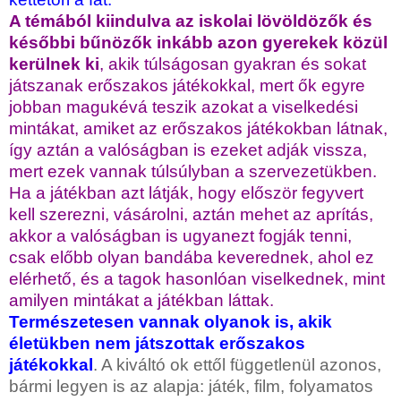
A témából kiindulva az iskolai lövöldözők és
későbbi bűnözők inkább azon gyerekek közül
kerülnek ki
, akik túlságosan gyakran és sokat
játszanak erőszakos játékokkal, mert ők egyre
jobban magukévá teszik azokat a viselkedési
mintákat, amiket az erőszakos játékokban látnak,
így aztán a valóságban is ezeket adják vissza,
mert ezek vannak túlsúlyban a szervezetükben.
Ha a játékban azt látják, hogy először fegyvert
kell szerezni, vásárolni, aztán mehet az aprítás,
akkor a valóságban is ugyanezt fogják tenni,
csak előbb olyan bandába keverednek, ahol ez
elérhető, és a tagok hasonlóan viselkednek, mint
amilyen mintákat a játékban láttak.
Természetesen vannak olyanok is, akik
életükben nem játszottak erőszakos
játékokkal
. A kiváltó ok ettől függetlenül azonos,
bármi legyen is az alapja: játék, film, folyamatos