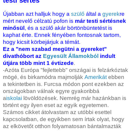
testi sértés
Újabban azt halljuk hogy a
szülő
által a
gyerek
re
mért nevelő célzatú pofon is
már testi sértésnek
minősül
, és a szülő akár börtönbüntetést is
kaphat érte. Ennek fényében fontosnak tartom,
hogy kicsit körbejárjuk a témát.
Ez a "nem szabad megütni a gyereket"
divathóbort az
Egyesült Államokból
indult
útjára több mint 1 évtizede
.
-Azóta Európa
"fejlettebb" országai is felzárkóztak
mögé, és birkamódra majmolják
Amerikát
ebben
a tekintetben is. Furcsa módon pont ezekben az
országokban válnak egyre gyakoribbá
a
iskolai
lövöldözések. Nemrég már hazánkban is
történt egy ilyen eset az egyik egyetemen.
Számos cikket átolvastam az utóbbi esettel
kapcsolatban, de egyikben sem írtak olyat, hogy
az elkövetőt otthon folyamatosan bántalmazták