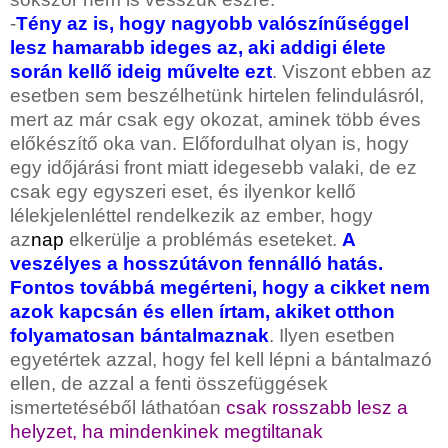
-
Tény az is, hogy nagyobb valószínűséggel
lesz hamarabb ideges az, aki addigi élete
során kellő ideig művelte ezt
. Viszont ebben az
esetben sem beszélhetünk hirtelen felindulásról,
mert az már csak egy okozat, aminek több éves
előkészítő oka van. Előfordulhat olyan is, hogy
egy időjárási front miatt idegesebb valaki, de ez
csak egy egyszeri eset, és ilyenkor kellő
lélekjelenléttel rendelkezik az ember, hogy
az
nap
elkerülje a problémás eseteket.
A
veszélyes a hosszútávon fennálló hatás.
Fontos továbbá megérteni, hogy a cikket nem
azok kapcsán és ellen írtam, akiket otthon
folyamatosan bántalmaznak
. Ilyen esetben
egyetértek azzal, hogy fel kell lépni a bántalmazó
ellen, de azzal a fenti összefüggések
ismertetéséből láthatóan
csak rosszabb lesz a
helyzet, ha mindenkinek megtiltanak