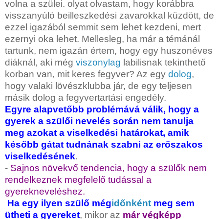
volna a szülei. olyat olvastam, hogy korábbra
visszanyúló beilleszkedési zavarokkal küzdött, de
ezzel igazából semmit sem lehet kezdeni, mert
ezernyi oka lehet. Mellesleg, ha már a témánál
tartunk, nem igazán értem, hogy egy huszonéves
diáknál, aki még
viszonylag
labilisnak tekinthető
korban van, mit keres fegyver? Az egy
dolog
,
hogy valaki lövészklubba jár, de egy teljesen
másik dolog a fegyvertartási engedély.
Egyre alapvetőbb problémává válik, hogy a
gyerek a szülői nevelés során nem tanulja
meg azokat a viselkedési határokat, amik
később gátat tudnának szabni az erőszakos
viselkedésének
.
-
Sajnos növekvő tendencia, hogy a szülők nem
rendelkeznek megfelelő tudással a
gyerekneveléshez.
Ha egy ilyen szülő még
időnként
meg sem
ütheti a gyereket
, mikor az
már végképp