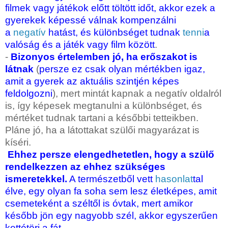
filmek vagy játékok előtt töltött időt, akkor ezek a
gyerekek képessé válnak kompenzálni
a
negatív
hatást, és különbséget tudnak
tenni
a
valóság és a játék vagy film között
.
-
Bizonyos értelemben jó, ha erőszakot is
látnak
(
persze ez csak olyan mértékben igaz,
amit a gyerek az aktuális szintjén képes
feldolgozni
), mert mintát kapnak a negatív oldalról
is, így képesek megtanulni a különbséget, és
mértéket tudnak tartani a későbbi tetteikben.
Pláne jó, ha a látottakat szülői magyarázat is
kíséri.
Ehhez persze elengedhetetlen, hogy a szülő
rendelkezzen az ehhez szükséges
ismeretekkel.
A természetből vett
hasonlat
tal
élve, egy olyan fa soha sem lesz életképes, amit
csemeteként a széltől is óvtak, mert amikor
később jön egy nagyobb szél, akkor egyszerűen
kettétöri a fát.