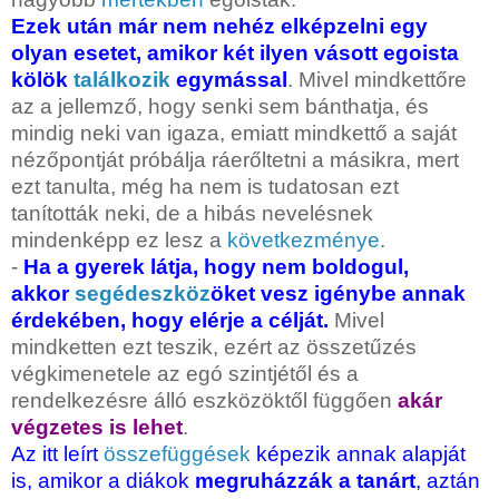
Ezek után már nem nehéz elképzelni egy
olyan esetet, amikor két ilyen vásott egoista
kölök
találkozik
egymással
. Mivel mindkettőre
az a jellemző, hogy senki sem bánthatja, és
mindig neki van igaza, emiatt mindkettő a saját
nézőpontját próbálja ráerőltetni a másikra, mert
ezt tanulta, még ha nem is tudatosan ezt
tanították neki, de a hibás nevelésnek
mindenképp ez lesz a
következménye
.
-
Ha a gyerek látja, hogy nem boldogul,
akkor
segédeszköz
öket vesz igénybe annak
érdekében, hogy elérje a célját.
Mivel
mindketten ezt teszik, ezért az összetűzés
végkimenetele az egó szintjétől és a
rendelkezésre álló eszközöktől függően
akár
végzetes is lehet
.
Az itt leírt
összefüggések
képezik annak alapját
is, amikor a diákok
megruházzák a tanárt
, aztán