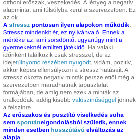
otthoni erőszak, veszekedés. A lényeg a negatív
alapminta, ami túlsúlyba kerül a szervezetben. Ez
az ok.
A
stressz
pontosan ilyen alapokon működik
.
Stressz mindenkit ér, ez nyilvánvaló. Ennek a
mértéke az, ami sorsdöntő, ugyanúgy mint a
gyermekeknél említett játékidő
. Ha valaki
időnként találkozik csak stresszel, de az
ideje
túlnyomó
részében
nyugodt
, vidám, pozitív,
akkor képes ellensúlyozni a stressz hatásait. A
stressz okozta negatív minták persze ettől még a
szervezetben maradhatnak tapasztalat
formájában, de amíg nem ezek a minták az
uralkodóak, addig kisebb
valószínűséggel
jönnek
a felszínre.
Az erőszakos és pusztító viselkedés soha
sem
spontán
elgondolásból születik, ennek
minden esetben
hosszútávú
elváltozás az
alapja
.