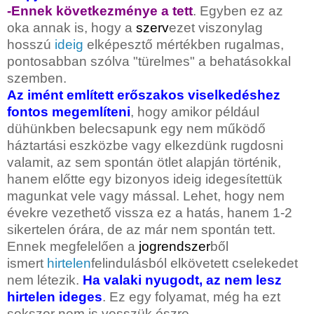
-Ennek következménye a tett
. Egyben ez az
oka annak is, hogy a
szerv
ezet viszonylag
hosszú
ideig
elképesztő mértékben rugalmas,
pontosabban szólva "türelmes" a behatásokkal
szemben.
Az imént említett erőszakos viselkedéshez
fontos megemlíteni
, hogy amikor például
dühünkben belecsapunk egy nem működő
háztartási eszközbe vagy elkezdünk rugdosni
valamit, az sem spontán ötlet alapján történik,
hanem előtte egy bizonyos ideig idegesítettük
magunkat vele vagy mással. Lehet, hogy nem
évekre vezethető vissza ez a hatás, hanem 1-2
sikertelen órára, de az már nem spontán tett.
Ennek megfelelően a
jogrendszer
ből
ismert
hirtelen
felindulásból elkövetett cselekedet
nem létezik.
Ha valaki nyugodt, az nem lesz
hirtelen ideges
. Ez egy folyamat, még ha ezt
sokszor nem is vesszük észre.