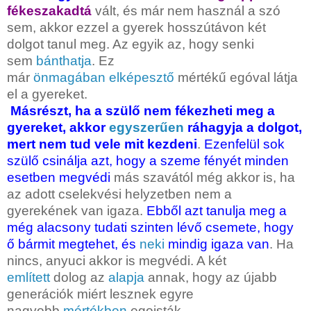
fékeszakadtá
vált, és már nem használ a szó
sem, akkor ezzel a gyerek hosszútávon két
dolgot tanul meg. Az egyik az, hogy senki
sem
bánthatja
. Ez
már
önmagában
elképesztő
mértékű egóval látja
el a gyereket.
Másrészt, ha a szülő nem fékezheti meg a
gyereket, akkor
egyszerűen
ráhagyja a dolgot,
mert nem tud vele mit kezdeni
.
Ezenfelül sok
szülő csinálja azt, hogy a szeme fényét minden
esetben megvédi
más szavától még akkor is, ha
az adott cselekvési helyzetben nem a
gyerekének van igaza.
Ebből azt tanulja meg a
még alacsony tudati szinten lévő csemete, hogy
ő bármit megtehet, és
neki
mindig igaza van
. Ha
nincs, anyuci akkor is megvédi. A két
említett
dolog az
alapja
annak, hogy az újabb
generációk miért lesznek egyre
nagyobb
mértékben
egoisták.