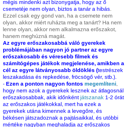
mégis mindenki azt bizonygatja, hogy az ő
csemetéje nem olyan, biztos a tanár a hibás
.
Ezzel csak egy gond van, ha a csemete nem
olyan, akkor miért ruházta meg a tanárt? Ha nem
lenne olyan, akkor nem alkalmazna erőszakot,
hanem meghúzná magát.
Az egyre erőszakosabbá váló gyerekek
problémájában nagyon jó partner az egyre
erőszakosabb és véresebb filmek és
számítógépes játékok megjelenése, amikben a
cél az egyre látványosabb öldöklés (
testrészek
leszakadása és repkedése, fröcsögő vér, stb.).
-
Ezen a ponton nagyon fontos
megemlíteni
,
hogy nem azok a gyerekek lesznek az átlagosnál
erőszakosabbak, akik időnként
játszanak
1-2 órát
az erőszakos játékokkal, mert ha ezek a
gyerekek utána kimennek a levegőre, és
békésen játszadoznak a pajtásaikkal, és utóbbi
mértéke nagyban meghaladja az erőszakos