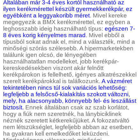
Általában már 3-4 éves kortól használható az
ilyen kerékmérettel készült gyermekkerékpár, ez
egyébként a leggyakoribb méret
. Mivel kereke
megegyezik a BMX kerékmérettel, ez egyben a
leghosszabb ideig használható típus:
egészen 7-
8 éves korig kényelmes marad
. Mivel ebből a
típusból sokat adnak el, mind a választék, mind a
minőségi szórás szélesebb. A hipermarketekben
találunk igen olcsó, de lényegében
használhatatlan modelleket, jobb kerékpár-
kereskedésekben viszont akár felnőtt
kerékpárokon is fellelhető, igényes alkatrészekkel
szerelt kerékpárokkal is találkozunk.
A vázméret
tekintetében nincs túl sok variációs lehetőség:
legfeljebb a felsőcső-kialakítás szokott változni,
mely, ha alacsonyabb, könnyebb fel- és leszállást
biztosít.
Ennek általában csak az szab korlátot,
hogy a fiúk nem szeretnék, ha lánybiciklinek
néznék szeretett kétkerekűjüket. A fokozatváltó
nem létszükséglet, legfeljebb abban az esetben,
ha gyakran kell emelkedőket leküzdeni.