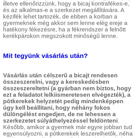
illetve ellenőrizzünk, hogy a bicaj kontrafékes-e,
és az alkalmas-e a szerkezet megállítására. A
kézifék lehet tartozék, de ebben a korban a
gyermeknek még akkor sem lenne elég ereje a
hatékony fékezésre, ha a fékrendszer a felnőtt
kerékpárokon megszokott minőségű lenne.
Mit tegyünk vásárlás után?
Vásárlás után célszerű a bicajt rendesen
összeszerelni, vagy a kereskedésben
összeszereltetni (a gyárban nem biztos, hogy
ezt a feladatot lelkiismeretesen elvégezték), a
pótkerekek helyzetét pedig mindenképpen
úgy kell beállítani, hogy néhány fokos
dülöngélést engedjen, de ne lehessen a
szerkezetet súlyáthelyezéssel feldönteni
.
Később, amikor a gyermek már egyre jobban tud
egyensúlyozni, a pótkerekek leszerelhetők, néha