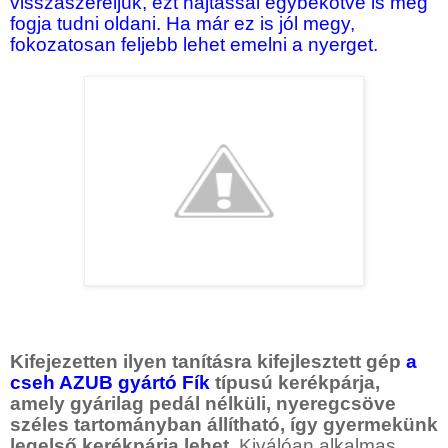
visszaszereljük, ezt hajtással egybekötve is meg
fogja tudni oldani. Ha már ez is jól megy,
fokozatosan feljebb lehet emelni a nyerget.
Kifejezetten ilyen tanításra kifejlesztett gép
a
cseh AZUB gyártó Fík
típusú kerékpárja,
amely gyárilag pedál nélküli, nyeregcsöve
széles tartományban állítható, így gyermekünk
legelső kerékpárja lehet
. Kiválóan alkalmas