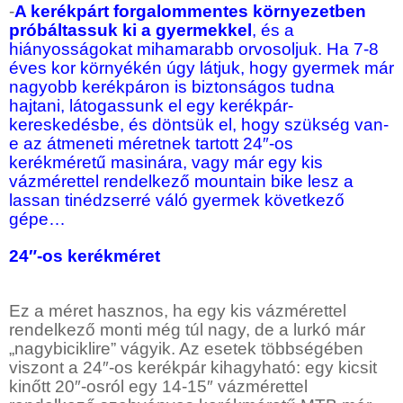
-
A kerékpárt forgalommentes környezetben
próbáltassuk ki a gyermekkel
, és a
hiányosságokat mihamarabb orvosoljuk. Ha 7-8
éves kor környékén úgy látjuk, hogy gyermek már
nagyobb kerékpáron is biztonságos tudna
hajtani, látogassunk el egy kerékpár-
kereskedésbe, és döntsük el, hogy szükség van-
e az átmeneti méretnek tartott 24″-os
kerékméretű masinára, vagy már egy kis
vázmérettel rendelkező mountain bike lesz a
lassan tinédzserré váló gyermek következő
gépe…
24″-os kerékméret
Ez a méret hasznos, ha egy kis vázmérettel
rendelkező monti még túl nagy, de a lurkó már
„nagybiciklire” vágyik. Az esetek többségében
viszont a 24″-os kerékpár kihagyható: egy kicsit
kinőtt 20″-osról egy 14-15″ vázmérettel