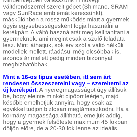
Mindenképpen válasszunk minőségi
váltórendszerrel szerelt gépet (Shimano, SRAM
vagy SunRace emblémát keressünk!),
máskülönben a rossz működés miatt a gyermek
úgyis egysebességesként fogja használni a
kerékpárt. A váltó használatát meg kell tanítani a
gyermeknek, ami megint csak a szülő feladata
lesz. Mint láthatjuk, sok érv szól a váltó nélküli
modellek mellett, ráadásul még olcsóbbak is,
azonos ár mellett pedig minden bizonnyal
megbízhatóbbak.
Mint a 16-os típus esetében, itt sem árt
rendesen összeszerelni vagy – szereltetni az
új kerékpárt
. A nyeregmagasságot úgy állítsuk
be, hogy eleinte minkét cipőorr leérjen, majd
később emelhetjük annyira, hogy csak az
egyikkel tudjon biztosan megtámaszkodni. Ha a
kormány magassága állítható, emeljük addig,
hogy a gyermek felsőteste maximum 45 fokban
dőljön előre, de a 20-30 fok lenne az ideális.