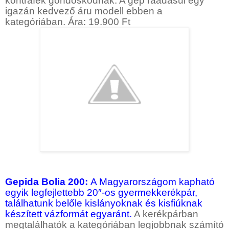
kontrafék gondoskodnak. A gép ráadásul egy
igazán kedvező áru modell ebben a
kategóriában. Ára: 19.900 Ft
Gepida Bolia 200:
A Magyarországom kapható
egyik legfejlettebb 20″-os gyermekkerékpár,
találhatunk belőle kislányoknak és kisfiúknak
készített vázformát egyaránt.
A kerékpárban
megtalálhatók a kategóriában legjobbnak számító