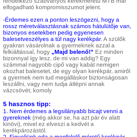
rendelkező szabványos kerékméretű MTB már
elfogadható kompromisszumot jelent.
-Érdemes ezen a ponton leszögezni, hogy a
rossz méretválasztásnak számos hátulütője van,
bizonyos esetekben pedig egyenesen
balesetveszélyes a túl nagy kerékpár
. A szülők
gyakran vásárolnak a gyermeknek azzal a
felkiáltással, hogy
„Majd belenő!”
Ez minden
bizonnyal így lesz, de mi van addig? Egy
számmal nagyobb cipő vagy kabát nemigen
okozhat balesetet, de egy olyan kerékpár, amiről
a gyermek nem tud megálláskor biztonságosan
leszállni, vagy nem tudja átlépni annak
vázcsövét, komoly
5 hasznos tipp:
1. Nem érdemes a legsilányabb bicajt venni a
gyereknek
(még akkor se, ha azt pár év alatt
kinövi), mivel ez elveszi a kedvét a
kerékpározástól.
2. Figyeljünk oda a megfelelő méretű kerékpár