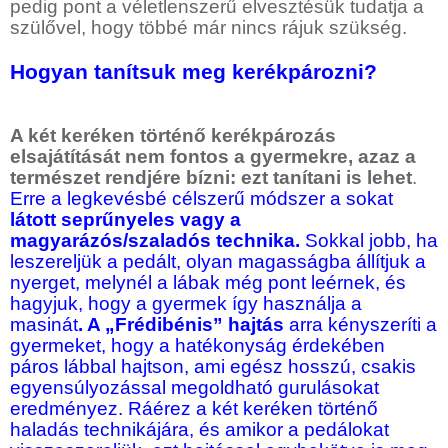
pedig pont a véletlenszerű elvesztésük tudatja a
szülővel, hogy többé már nincs rájuk szükség.
Hogyan tanítsuk meg kerékpározni?
A két keréken történő kerékpározás
elsajátítását nem fontos a gyermekre, azaz a
természet rendjére bízni: ezt tanítani is lehet
.
Erre a legkevésbé célszerű módszer a sokat
látott seprűnyeles vagy a
magyarázós/szaladós technika.
Sokkal jobb, ha
leszereljük a pedált, olyan magasságba állítjuk a
nyerget, melynél a lábak még pont leérnek, és
hagyjuk, hogy a gyermek így használja a
masinát
. A „Frédibénis” hajtás
arra kényszeríti a
gyermeket, hogy a hatékonyság érdekében
páros lábbal hajtson, ami egész hosszú, csakis
egyensúlyozással megoldható gurulásokat
eredményez. Ráérez a két keréken történő
haladás technikájára, és amikor a pedálokat