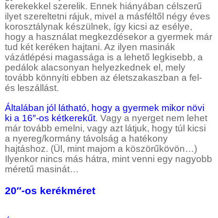
kerekekkel szerelik. Ennek hiányában célszerű
ilyet szereltetni rájuk, mivel a másféltől négy éves
korosztálynak készülnek, így kicsi az esélye,
hogy a használat megkezdésekor a gyermek már
tud két keréken hajtani. Az ilyen masinák
vázátlépési magassága is a lehető legkisebb, a
pedálok alacsonyan helyezkednek el, mely
tovább könnyíti ebben az életszakaszban a fel-
és leszállást.
Általában jól látható, hogy a gyermek mikor növi
ki a 16″-os kétkerekűt
. Vagy a nyerget nem lehet
már tovább emelni, vagy azt látjuk, hogy túl kicsi
a nyereg/kormány távolság a hatékony
hajtáshoz. (Ül, mint majom a köszörűkövön…)
Ilyenkor nincs más hátra, mint venni egy nagyobb
méretű masinát…
20″-os kerékméret