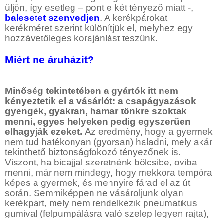
üljön, így esetleg – pont e két tényező miatt -,
balesetet szenvedjen
. A kerékpárokat
kerékméret szerint különítjük el, melyhez egy
hozzávetőleges korajánlást teszünk.
Miért ne áruházit?
Minőség tekintetében a gyártók itt nem
kényeztetik el a vásárlót: a csapágyazások
gyengék, gyakran, hamar tönkre szoktak
menni, egyes helyeken pedig egyszerűen
elhagyják ezeket.
Az eredmény, hogy a gyermek
nem tud hatékonyan (gyorsan) haladni, mely akár
tekinthető biztonságfokozó tényezőnek is.
Viszont, ha bicajjal szeretnénk bölcsibe, oviba
menni, már nem mindegy, hogy mekkora tempóra
képes a gyermek, és mennyire fárad el az út
során. Semmiképpen ne vásároljunk olyan
kerékpárt, mely nem rendelkezik pneumatikus
gumival (felpumpálásra való szelep legyen rajta),