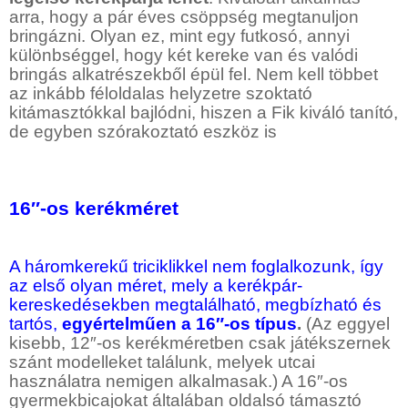
arra, hogy a pár éves csöppség megtanuljon
bringázni. Olyan ez, mint egy futkosó, annyi
különbséggel, hogy két kereke van és valódi
bringás alkatrészekből épül fel. Nem kell többet
az inkább féloldalas helyzetre szoktató
kitámasztókkal bajlódni, hiszen a Fik kiváló tanító,
de egyben szórakoztató eszköz is
16″-os kerékméret
A háromkerekű triciklikkel nem foglalkozunk, így
az első olyan méret, mely a kerékpár-
kereskedésekben megtalálható, megbízható és
tartós,
egyértelműen a 16″-os típus
.
(Az eggyel
kisebb, 12″-os kerékméretben csak játékszernek
szánt modelleket találunk, melyek utcai
használatra nemigen alkalmasak.) A 16″-os
gyermekbicajokat általában oldalsó támasztó