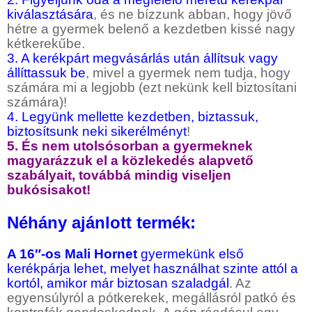
kiválasztására
, és ne bízzunk abban, hogy jövő
hétre a gyermek belenő a kezdetben kissé nagy
kétkerekűbe.
3. A kerékpárt megvásárlás után állítsuk vagy
állíttassuk be
, mivel a gyermek nem tudja, hogy
számára mi a legjobb (ezt nekünk kell biztosítani
számára)!
4. Legyünk mellette kezdetben, biztassuk,
biztosítsunk neki sikerélményt
!
5. És nem utolsósorban a gyermeknek
magyarázzuk el a közlekedés alapvető
szabályait, továbbá mindig viseljen
bukósisakot!
Néhány ajánlott termék:
A 16″-os Mali Hornet
gyermekünk első
kerékpárja lehet, melyet használhat szinte attól a
kortól, amikor már biztosan szaladgál
. Az
egyensúlyról a pótkerekek, megállásról patkó és