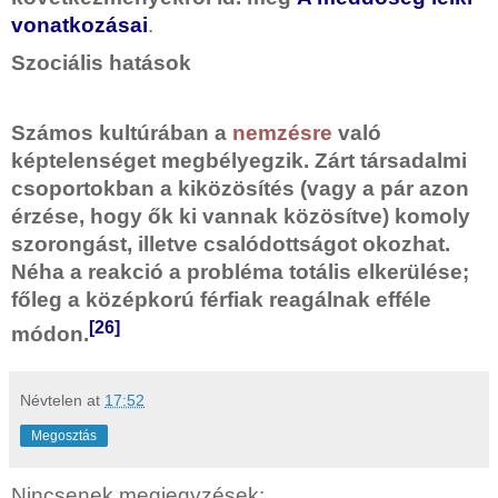
vonatkozásai
.
Szociális hatások
Számos kultúrában a
nemzésre
való
képtelenséget megbélyegzik. Zárt társadalmi
csoportokban a kiközösítés (vagy a pár azon
érzése, hogy ők ki vannak közösítve) komoly
szorongást, illetve csalódottságot okozhat.
Néha a reakció a probléma totális elkerülése;
főleg a középkorú férfiak reagálnak efféle
[26]
módon.
Névtelen
at
17:52
Megosztás
Nincsenek megjegyzések: