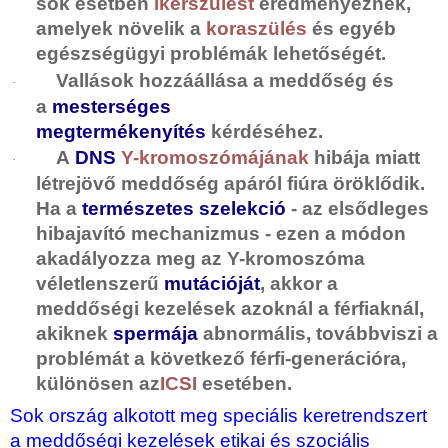
sok esetben
ikerszülést
eredményeznek,
amelyek növelik a
koraszülés
és egyéb
egészségügyi problémák lehetőségét.
Vallások hozzáállása a meddőség és
·
a
mesterséges
megtermékenyítés
kérdéséhez.
A
DNS
Y-kromoszómájának
hibája miatt
·
létrejövő meddőség apáról fiúra öröklődik.
Ha a
természetes szelekció
- az elsődleges
hibajavító mechanizmus - ezen a módon
akadályozza meg az Y-kromoszóma
véletlenszerű
mutációját
, akkor a
meddőségi kezelések azoknál a férfiaknál,
akiknek
spermája
abnormális, továbbviszi a
problémát a következő férfi-generációra,
különösen az
ICSI
esetében.
Sok ország alkotott meg speciális keretrendszert
a meddőségi kezelések etikai és szociális