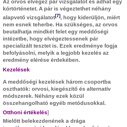
Az orvos elvégez pár vizsgálatot és adhat egy
kórtörténetet. A pár is végeztethet néhány
[7]
alapvető vizsgálatot
, hogy kiderüljön, miért
nem esnek teherbe. Ha szükséges, az orvos
beutalhatja mindkét felet egy meddőségi
intézetbe, hogy elvégeztessenek pár
specializált tesztet is. Ezek eredménye fogja
befolyásolni, melyik a legjobb kezelés az
eredmény elérése érdekében.
Kezelések
A meddőségi kezelések három csoportba
oszthatók: orvosi, kiegészítő és alternatív
módszerek. Néhány ezek közül
összehangolható egyéb metódusokkal.
Otthoni értékelés
]
Mielőtt belekezdenének a drága