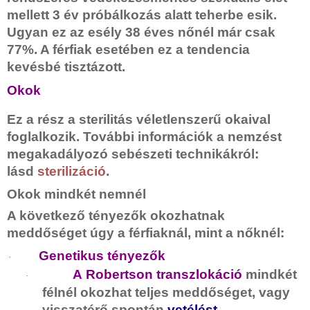
mellett 3 év próbálkozás alatt teherbe esik.
Ugyan ez az esély 38 éves nőnél már csak
77%. A férfiak esetében ez a tendencia
kevésbé tisztázott.
Okok
Ez a rész a sterilitás véletlenszerű okaival
foglalkozik. További információk a nemzést
megakadályozó sebészeti technikákról:
lásd
sterilizáció
.
Okok mindkét nemnél
A következő tényezők okozhatnak
meddőséget úgy a férfiaknál, mint a nőknél:
Genetikus tényezők
·
A
Robertson transzlokáció
mindkét
·
félnél okozhat teljes meddőséget, vagy
visszatérő spontán
vetélést
.