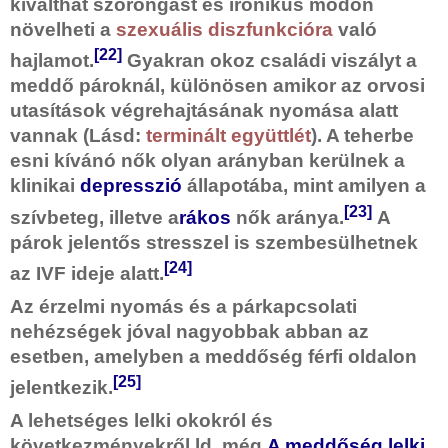
kiválthat szorongást és ironikus módon
növelheti a
szexuális diszfunkcióra
való
[22]
hajlamot.
Gyakran okoz családi viszályt a
meddő pároknál, különösen amikor az orvosi
utasítások végrehajtásának nyomása alatt
vannak (Lásd:
terminált együttlét
). A teherbe
esni kívánó nők olyan arányban kerülnek a
klinikai
depresszió
állapotába, mint amilyen a
[23]
szívbeteg, illetve a
rákos
nők aránya.
A
párok jelentős stresszel is szembesülhetnek
[24]
az IVF ideje alatt.
Az érzelmi nyomás és a párkapcsolati
nehézségek jóval nagyobbak abban az
esetben, amelyben a meddőség férfi oldalon
[25]
jelentkezik.
A lehetséges lelki okokról és
következményekről ld. még
A meddőség lelki