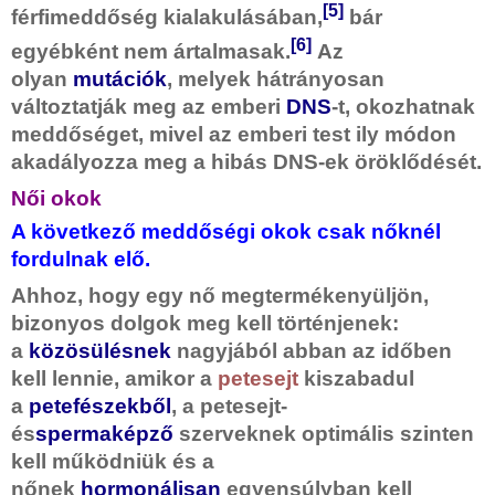
[5]
férfimeddőség kialakulásában,
bár
[6]
egyébként nem ártalmasak.
Az
olyan
mutációk
, melyek hátrányosan
változtatják meg az emberi
DNS
-t, okozhatnak
meddőséget, mivel az emberi test ily módon
akadályozza meg a hibás DNS-ek öröklődését.
Női okok
A következő meddőségi okok csak nőknél
fordulnak elő.
Ahhoz, hogy egy nő megtermékenyüljön,
bizonyos dolgok meg kell történjenek:
a
közösülésnek
nagyjából abban az időben
kell lennie, amikor a
petesejt
kiszabadul
a
petefészekből
, a petesejt-
és
spermaképző
szerveknek optimális szinten
kell működniük és a
nőnek
hormonálisan
egyensúlyban kell