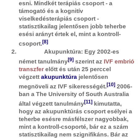
esni. Mindkét terápiás csoport - a
támogató és a kognitív
viselkedésterápiás csoport -
statisztikailag jelentősen jobb teherbe
esési arányt értek el, mint a kontroll-
[8]
csoport.
2.
Akupunktúra:
Egy 2002-es
[9]
német tanulmány
szerint az
IVF
embrió
transzfer
előtt és után 25 perccel
végzett
akupunktúra
jelentősen
[10]
megnöveli az IVF sikerességét.
2006-
ban a The University of South Australia
[11]
által végzett tanulmány
kimutatta,
hogy az akupunktúrás csoport esélyei a
teherbe esésre másfélszer nagyobbak,
mint a kontroll-csoporté, bár ez a szám
statisztikailag nem szignifikáns. Bár az