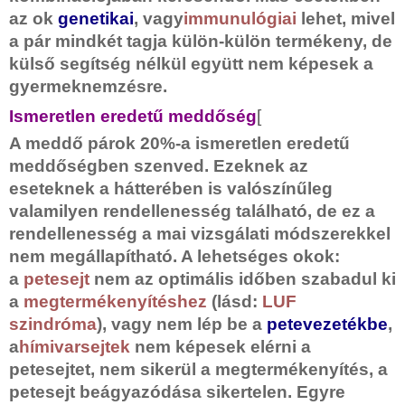
az ok
genetikai
, vagy
immunulógiai
lehet, mivel
a pár mindkét tagja külön-külön termékeny, de
külső segítség nélkül együtt nem képesek a
gyermeknemzésre.
Ismeretlen eredetű meddőség
[
A meddő párok 20%-a ismeretlen eredetű
meddőségben szenved. Ezeknek az
eseteknek a hátterében is valószínűleg
valamilyen rendellenesség található, de ez a
rendellenesség a mai vizsgálati módszerekkel
nem megállapítható. A lehetséges okok:
a
petesejt
nem az optimális időben szabadul ki
a
megtermékenyítéshez
(lásd:
LUF
szindróma
), vagy nem lép be a
petevezetékbe
,
a
hímivarsejtek
nem képesek elérni a
petesejtet, nem sikerül a megtermékenyítés, a
petesejt beágyazódása sikertelen. Egyre