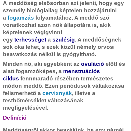
A
meddőség
elsősorban azt jelenti, hogy egy
személy biológiailag képtelen hozzájárulni
a
fogamzás
folyamatához. A meddő szó
vonatkozhat azon nők állapotára is, akik
képtelenek végigvinni
egy
terhességet
a
szülésig
. A meddőségnek
sok oka lehet, s ezek közül némely orvosi
beavatkozás nélkül is gyógyítható.
Minden nő, aki egyébként az
ovuláció
előtt és
alatt fogamzóképes, a
menstruációs
ciklus
fennmaradó részében természetes
módon meddő. Ezen periódusok váltakozása
felismerhető a
cervixnyák
, illetve a
testhőmérséklet változásának
megfigyelésével.
Definíció
Meddőségről akkor beszélünk, ha egy párnál,