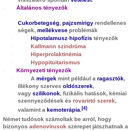
Általános tényezők
·
·
Cukorbetegség
,
pajzsmirigy
rendellenes
ségek,
mellékvese
problémák
Hipotalamusz
-
hipofízis
tényezők
·
Kallmann szindróma
·
Hiperprolaktinémia
·
Hypopituitarismus
·
Környezeti tényezők
·
A
mérgek
mint például a
ragasztók
,
·
illékony szerves
oldószerek
,
vagy
szilikonok
, fizikális hatások, kémiai
szennyeződések és
rovarirtó szerek
,
[4]
valamint a
kemoterápia
.
Német tudósok számoltak be arról, hogy
bizonyos
adenovírusok
szerepet játszhatnak a