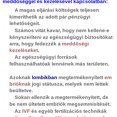
meddőséggel és kezelésével kapcsolatban:
A magas eljárási költségek teljesen
·
kimeríthetik az adott pár pénzügyi
lehetőségeit.
Számos vitát kavar, hogy nem kellene-e
·
kényszeríteni az egészségügyi biztosítókat
arra, hogy fedezzék a
meddőségi
kezeléseket
.
Az egészségügyi források
·
felhasználhatóak lennének más területen.
·
Azoknak
lombikban
megtermékenyített
em
brióknak
jogi státusza, melyek nem lettek
beültetve.
Sokan ellenzik a megtermékenyített, de
·
be nem ültetett embriók megsemmisítését.
Az
IVF
és egyéb fertilizációs technikák
·