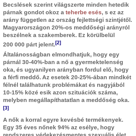
Becslések szerint világszerte minden hetedik
párnak gondot okoz a
teherbe esés
, s ez az
arány független az ország fejlettségi szintjétől.
Magyarországon 20%-os meddőségi arányról
beszélnek a szakemberek. Ez körülbelül
[2]
200 000 párt jelent.
Általánosságban elmondhatjuk, hogy egy
párnál 30-40%-ban a nő a gyermektelenség
oka, és ugyanilyen arányban fordul elő, hogy
a férfi meddő. Az esetek 20-25%-ában mindkét
félnél találhatunk problémákat és nagyjából
10-15% közé esik azon szituációk száma,
melyben megállapíthatatlan a meddőség oka.
[3]
A nők a korral egyre kevésbé termékenyek.
Egy 35 éves nőnek 94% az esélye, hogy
rendszeres védekezésmentes szexuális élet