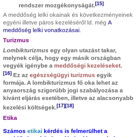
[15]
rendszer mozgékonyságát.
A meddőség lelki okainak és következményeinek
egyéni illetve páros kezeléséről ld. még
A
meddőség lelki vonatkozásai
.
Turizmus
Lombikturizmus
egy olyan utazást takar,
melynek célja, hogy egy másik országban
vegyék igénybe a
meddőségi kezeléseket
.
[16]
Ez az
egészségügyi turizmus
egyik
formája. A lombikturizmus fő oka lehet az
anyaország szigorúbb jogi szabályozása a
kívánt eljárás esetében, illetve az alacsonyabb
[17]
[18]
kezelési költségek.
Etika
Számos
etikai
kérdés is felmerülhet a