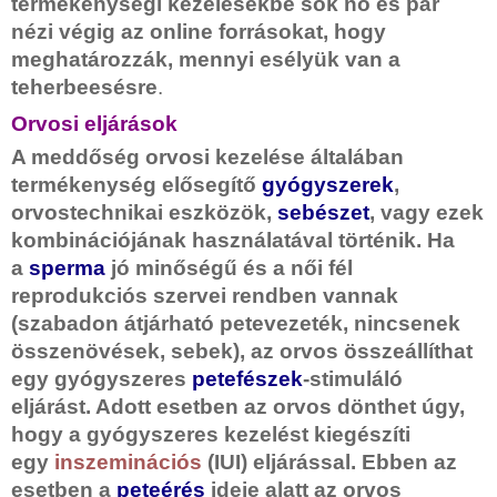
termékenységi kezelésekbe sok nő és pár
nézi végig az online forrásokat, hogy
meghatározzák, mennyi esélyük van a
teherbeesésre
.
Orvosi eljárások
A meddőség orvosi kezelése általában
termékenység elősegítő
gyógyszerek
,
orvostechnikai eszközök,
sebészet
, vagy ezek
kombinációjának használatával történik. Ha
a
sperma
jó minőségű és a női fél
reprodukciós szervei rendben vannak
(szabadon átjárható petevezeték, nincsenek
összenövések, sebek), az orvos összeállíthat
egy gyógyszeres
petefészek
-stimuláló
eljárást. Adott esetben az orvos dönthet úgy,
hogy a gyógyszeres kezelést kiegészíti
egy
inszeminációs
(IUI) eljárással. Ebben az
esetben a
peteérés
ideje alatt az orvos