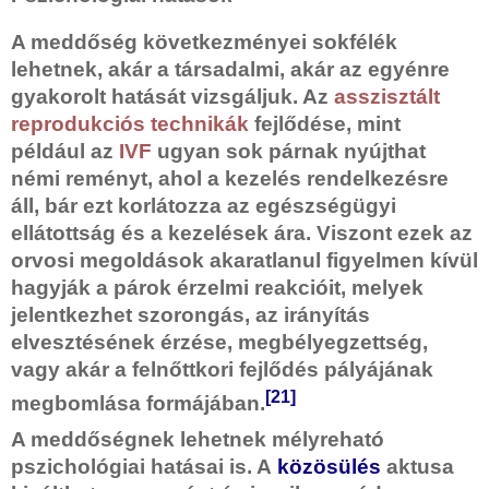
A meddőség következményei sokfélék
lehetnek, akár a társadalmi, akár az egyénre
gyakorolt hatását vizsgáljuk. Az
asszisztált
reprodukciós technikák
fejlődése, mint
például az
IVF
ugyan sok párnak nyújthat
némi reményt, ahol a kezelés rendelkezésre
áll, bár ezt korlátozza az egészségügyi
ellátottság és a kezelések ára. Viszont ezek az
orvosi megoldások akaratlanul figyelmen kívül
hagyják a párok érzelmi reakcióit, melyek
jelentkezhet szorongás, az irányítás
elvesztésének érzése, megbélyegzettség,
vagy akár a felnőttkori fejlődés pályájának
[21]
megbomlása formájában.
A meddőségnek lehetnek mélyreható
pszichológiai hatásai is. A
közösülés
aktusa