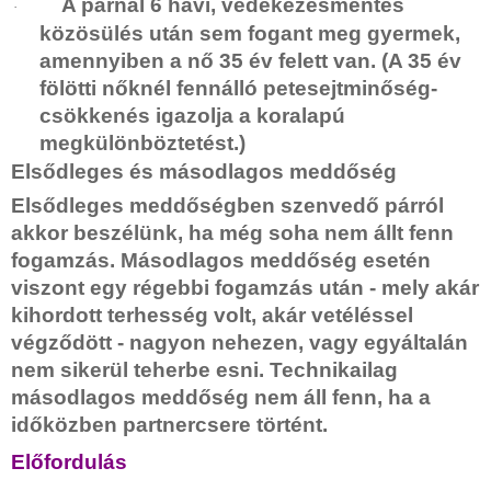
A párnál 6 havi, védekezésmentes
·
közösülés után sem fogant meg gyermek,
amennyiben a nő 35 év felett van. (A 35 év
fölötti nőknél fennálló petesejtminőség-
csökkenés igazolja a koralapú
megkülönböztetést.)
Elsődleges és másodlagos meddőség
Elsődleges meddőségben
szenvedő párról
akkor beszélünk, ha még soha nem állt fenn
fogamzás.
Másodlagos meddőség
esetén
viszont egy régebbi fogamzás után - mely akár
kihordott terhesség volt, akár vetéléssel
végződött - nagyon nehezen, vagy egyáltalán
nem sikerül teherbe esni. Technikailag
másodlagos meddőség nem áll fenn, ha a
időközben partnercsere történt.
Előfordulás