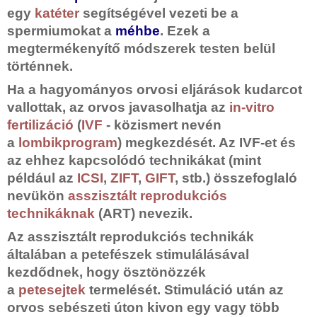
egy
katéter
segítségével vezeti be a
spermiumokat a
méhbe
. Ezek a
megtermékenyítő módszerek testen belül
történnek.
Ha a hagyományos orvosi eljárások kudarcot
vallottak, az orvos javasolhatja az
in-vitro
fertilizáció
(
IVF
- közismert nevén
a
lombikprogram
) megkezdését. Az IVF-et és
az ehhez kapcsolódó technikákat (mint
például az
ICSI
,
ZIFT
,
GIFT
, stb.) összefoglaló
nevükön
asszisztált reprodukciós
technikáknak
(ART) nevezik.
Az asszisztált reprodukciós technikák
általában a petefészek stimulálásával
kezdődnek, hogy ösztönözzék
a
petesejtek
termelését. Stimuláció után az
orvos sebészeti úton kivon egy vagy több