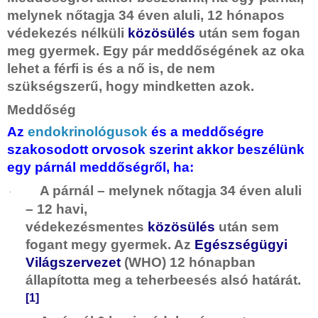
melynek nőtagja 34 éven aluli, 12 hónapos
védekezés nélküli
közösülés
után sem fogan
meg gyermek. Egy pár meddőségének az oka
lehet a férfi is és a nő is, de nem
szükségszerű, hogy mindketten azok.
Meddőség
Az
endokrinológusok
és a meddőségre
szakosodott orvosok szerint akkor beszélünk
egy párnál meddőségről, ha:
A párnál – melynek nőtagja 34 éven aluli
·
– 12 havi,
védekezésmentes
közösülés
után sem
fogant megy gyermek. Az
Egészségügyi
Világszervezet
(WHO) 12 hónapban
állapította meg a teherbeesés alsó határát.
[1]