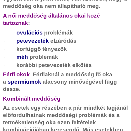
meddőség oka nem állapítható meg.
A női meddőség általános okai közé
tartoznak
:
ovulációs
problémák
·
petevezeték
elzáródás
·
korfüggő tényezők
·
méh
problémák
·
korábbi petevezeték elkötés
·
Férfi okok
Férfiaknál
a meddőség fő oka
a
spermiumok
alacsony minőségével függ
össze.
Kombinált meddőség
Az esetek egy részében a pár mindkét tagjánál
előfordulhatnak meddőségi problémák és a
terméketlenség oka ezen feltételek
kombinációjában keresendő. Más esetekben