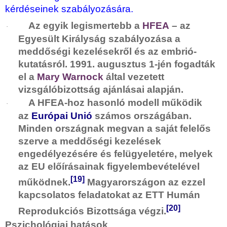
kérdéseinek szabályozására.
Az egyik legismertebb a
HFEA
– az
·
Egyesült Királyság szabályozása a
meddőségi kezelésekről és az embrió-
kutatásról. 1991. augusztus 1-jén fogadták
el a
Mary Warnock
által vezetett
vizsgálóbizottság ajánlásai alapján.
A HFEA-hoz hasonló modell működik
·
az
Európai Unió
számos országában.
Minden országnak megvan a saját felelős
szerve a meddőségi kezelések
engedélyezésére és felügyeletére, melyek
az EU előírásainak figyelembevételével
[19]
működnek.
Magyarországon az ezzel
kapcsolatos feladatokat az ETT Humán
[20]
Reprodukciós Bizottsága végzi.
Pszichológiai hatások