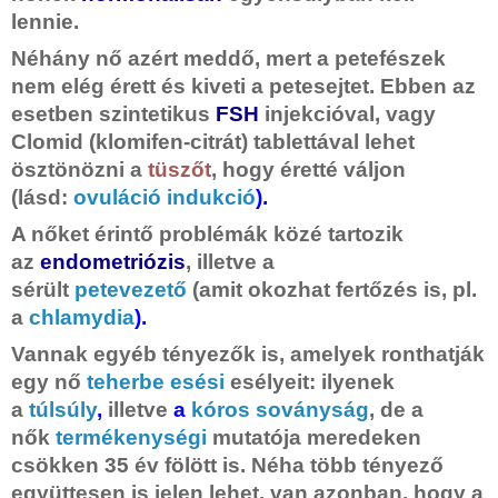
lennie.
Néhány nő azért meddő, mert a petefészek
nem elég érett és kiveti a petesejtet. Ebben az
esetben szintetikus
FSH
injekcióval, vagy
Clomid (klomifen-citrát) tablettával lehet
ösztönözni a
tüszőt
, hogy éretté váljon
(lásd:
ovuláció indukció
).
A nőket érintő problémák közé tartozik
az
endometriózis
, illetve a
sérült
petevezető
(amit okozhat fertőzés is, pl.
a
chlamydia
).
Vannak egyéb tényezők is, amelyek ronthatják
egy nő
teherbe esési
esélyeit: ilyenek
a
túlsúly
,
illetve
a
kóros soványság
, de a
nők
termékenységi
mutatója meredeken
csökken 35 év fölött is. Néha több tényező
együttesen is jelen lehet, van azonban, hogy a