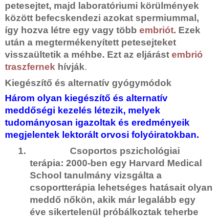
petesejtet, majd laboratóriumi körülmények
között befecskendezi azokat spermiummal,
így hozva létre egy vagy több
embriót
. Ezek
után a megtermékenyített petesejteket
visszaültetik a méhbe. Ezt az eljárást
embrió
traszfernek
hívják
.
Kiegészítő és alternatív gyógymódok
Három olyan kiegészítő és alternatív
meddőségi kezelés létezik, melyek
tudományosan igazoltak és eredményeik
megjelentek lektorált orvosi folyóiratokban.
1.
Csoportos pszichológiai
terápia:
2000-ben egy Harvard Medical
School tanulmány vizsgálta a
csoportterápia lehetséges hatásait olyan
meddő nőkön, akik már legalább egy
éve sikertelenül próbálkoztak teherbe