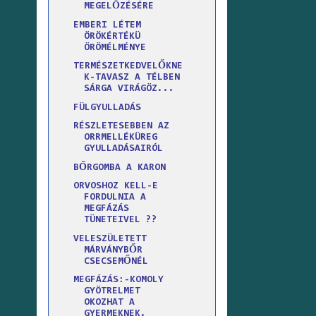
MEGELŐZÉSÉRE
EMBERI LÉTEM
ÖRÖKÉRTÉKÜ
ÖRÖMÉLMÉNYE
TERMÉSZETKEDVELŐKNE
K-TAVASZ A TÉLBEN
SÁRGA VIRÁGÖZ...
FÜLGYULLADÁS
RÉSZLETESEBBEN AZ
ORRMELLÉKÜREG
GYULLADÁSAIRÓL
BŐRGOMBA A KARON
ORVOSHOZ KELL-E
FORDULNIA A
MEGFÁZÁS
TÜNETEIVEL ??
VELESZÜLETETT
MÁRVÁNYBŐR
CSECSEMŐNÉL
MEGFÁZÁS:-KOMOLY
GYÖTRELMET
OKOZHAT A
GYERMEKNEK.