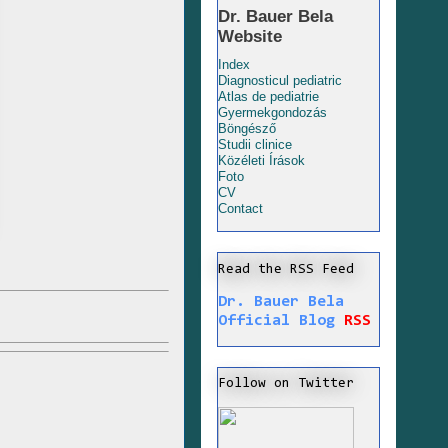
Dr. Bauer Bela
Website
Index
Diagnosticul pediatric
Atlas de pediatrie
Gyermekgondozás
Böngésző
Studii clinice
Közéleti Írások
Foto
CV
Contact
Read the RSS Feed
Dr. Bauer Bela
Official Blog
RSS
Follow on Twitter