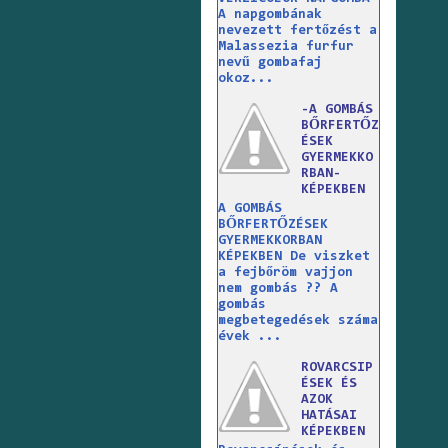
A napgombának
nevezett fertőzést a
Malassezia furfur
nevű gombafaj
okoz...
-A GOMBÁS
BŐRFERTŐZ
ÉSEK
GYERMEKKO
RBAN-
KÉPEKBEN
A GOMBÁS
BŐRFERTŐZÉSEK
GYERMEKKORBAN
KÉPEKBEN De viszket
a fejbőröm vajjon
nem gombás ?? A
gombás
megbetegedések száma
évek ...
ROVARCSIP
ÉSEK ÉS
AZOK
HATÁSAI
KÉPEKBEN