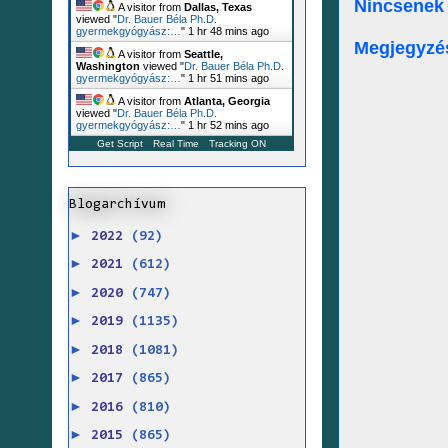
Nincsenek
A visitor from
Dallas, Texas
viewed "
Dr. Bauer Béla Ph.D.
gyermekgyógyász:…
"
1 hr 48 mins ago
Megjegyzé
A visitor from
Seattle,
Washington
viewed "
Dr. Bauer Béla Ph.D.
gyermekgyógyász:…
"
1 hr 52 mins ago
A visitor from
Atlanta, Georgia
viewed "
Dr. Bauer Béla Ph.D.
gyermekgyógyász:…
"
1 hr 52 mins ago
Get Script
Real Time
Tracking ON
Blogarchívum
►
2022
(92)
►
2021
(612)
►
2020
(747)
►
2019
(1135)
►
2018
(1081)
►
2017
(865)
►
2016
(810)
►
2015
(865)