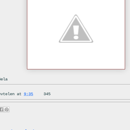
Bela
évtelen
at
9:35
345