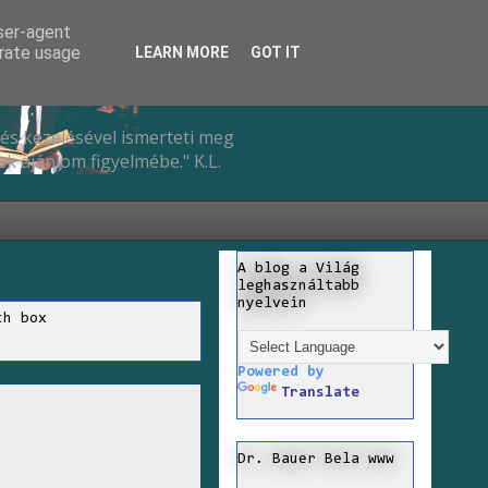
user-agent
erate usage
LEARN MORE
GOT IT
és kezelésével ismerteti meg
k ajánlom figyelmébe." K.L.
A blog a Világ
leghasználtabb
nyelvein
ch box
Powered by
Translate
Dr. Bauer Bela www