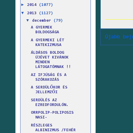
►
2014
(1077)
▼
2013
(1127)
▼
december
(79)
A GYERMEK
BOLDOGSÁGA
Újabb bej
A GYERMEKI LÉT
KATEKIZMUSA
ÁLDÁSOS BOLDOG
ÚJÉVET KIVÁNOK
MINDEN
LÁTOGATÓMNAK !!
AZ IFJÚSÁG ÉS A
SZÓRAKOZÁS
A SERDÜLŐKOR ÉS
JELLEMZŐI
SERDÜLÉS AZ
EZREDFORDULÓN.
ORRPOLIP-POLIPOSIS
NASI-
RÉSZLEGES
ALBINIZMUS /FEHÉR