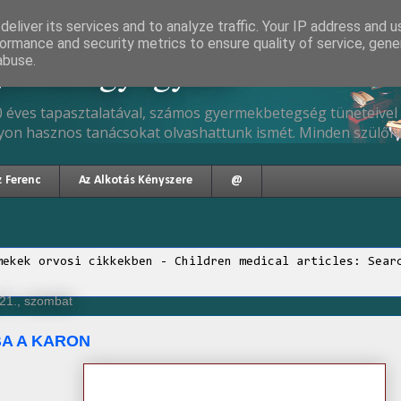
eliver its services and to analyze traffic. Your IP address and 
ormance and security metrics to ensure quality of service, gen
gyermekgyógyász
abuse.
 éves tapasztalatával, számos gyermekbetegség tüneteivel 
yon hasznos tanácsokat olvashattunk ismét. Minden szülőne
z Ferenc
Az Alkotás Kényszere
@
mekek orvosi cikkekben - Children medical articles: Sear
21., szombat
A A KARON