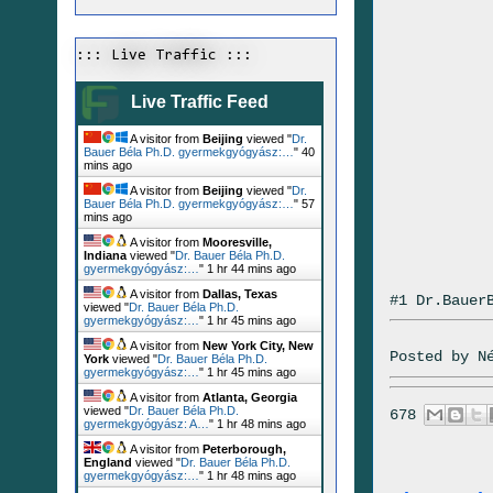
::: Live Traffic :::
Live Traffic Feed
A visitor from
Beijing
viewed "
Dr.
Bauer Béla Ph.D. gyermekgyógyász:…
"
40
mins ago
A visitor from
Beijing
viewed "
Dr.
Bauer Béla Ph.D. gyermekgyógyász:…
"
57
mins ago
A visitor from
Mooresville,
Indiana
viewed "
Dr. Bauer Béla Ph.D.
gyermekgyógyász:…
"
1 hr 44 mins ago
A visitor from
Dallas, Texas
#1 Dr.Bauer
viewed "
Dr. Bauer Béla Ph.D.
gyermekgyógyász:…
"
1 hr 45 mins ago
A visitor from
New York City, New
Posted by
N
York
viewed "
Dr. Bauer Béla Ph.D.
gyermekgyógyász:…
"
1 hr 45 mins ago
A visitor from
Atlanta, Georgia
viewed "
Dr. Bauer Béla Ph.D.
678
gyermekgyógyász: A…
"
1 hr 48 mins ago
A visitor from
Peterborough,
England
viewed "
Dr. Bauer Béla Ph.D.
gyermekgyógyász:…
"
1 hr 48 mins ago