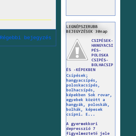
LEGNÉPSZERUBB
BEJEGYZÉSEK 30nap
Régebbi bejegyzés
CSIPÉSEK-
HANGYACSI
PÉS-
POLOSKA
CSIPÉS-
BOLHACSIP
ÉS -KÉPEKBEN
Csípések;
hangyacsípés,
poloskacsípés,
bolhacsípés,
képekben Sok rovar,
egyebek között a
hangyák, poloskák,
bolhák, képesek
csípni. E...
A gyermekkori
depresszió 7
figyelmeztető jele