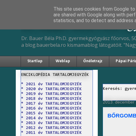
This site uses cookies from Google to d
are shared with Google along with perf
Dr. Bauer Béla Ph.D. 
statistics, and to detect and address 
Dr. Bauer Béla Ph.D. gyermekgyógyász főorvos, 50
a blog.bauerbela.ro kismamablog látogatóit. "Nag
Startlap
Weblap
Önéletrajz
Pápai Pári
ENCIKLOPÉDIA TARTALOMJEGYZÉK
* 2021 év TARTALOMJEGYZÉK
Keresés: gyer
* 2020 év TARTALOMJEGYZÉK
* 2019 év TARTALOMJEGYZÉK
* 2018 év TARTALOMJEGYZÉK
2013. december 
* 2017 év TARTALOMJEGYZÉK
* 2016 év TARTALOMJEGYZÉK
* 2015 év TARTALOMJEGYZÉK
BŐRGOMB
* 2014 év TARTALOMJEGYZÉK
* 2013 év TARTALOMJEGYZÉK
* 2012 év TARTALOMJEGYZÉK
* 2011 év TARTALOMJEGYZÉK