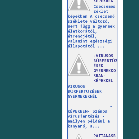
KÉPEKBEN
Csecsemős
zéklet
képekben A csecsemő
széklete változó,
mert függ a gyermek
életkorától,
étrendjétől,
valamint egészségi
állapotától ...
-VIRUSOS
BŐRFERTŐZ
ÉSEK
GYERMEKKO
RBAN-
KÉPEKKEL
VIRUSOS
BŐRFERTŐZÉSEK
GYERMEKEKNÉL
-
KÉPEKBEN- Számos
vírusfertőzés -
amilyen például a
kanyaró, a...
PATTANÁSB