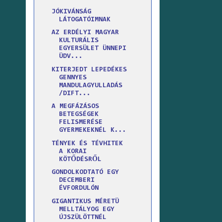
JÓKIVÁNSÁG
LÁTOGATÓIMNAK
AZ ERDÉLYI MAGYAR
KULTURÁLIS
EGYERSÜLET ÜNNEPI
ÜDV...
KITERJEDT LEPEDÉKES
GENNYES
MANDULAGYULLADÁS
/DIFT...
A MEGFÁZÁSOS
BETEGSÉGEK
FELISMERÉSE
GYERMEKEKNÉL K...
TÉNYEK ÉS TÉVHITEK
A KORAI
KÖTŐDÉSRŐL
GONDOLKODTATÓ EGY
DECEMBERI
ÉVFORDULÓN
GIGANTIKUS MÉRETÜ
MELLTÁLYOG EGY
ÚJSZÜLÖTTNÉL