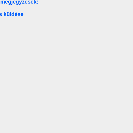
 megjegyzések:
s küldése