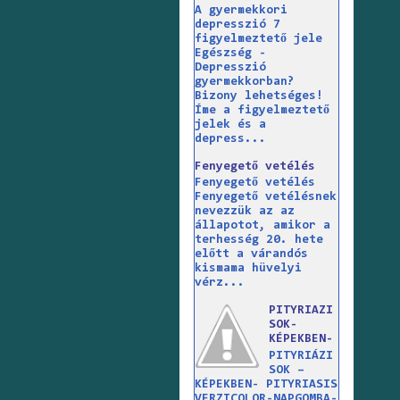
A gyermekkori
depresszió 7
figyelmeztető jele
Egészség -
Depresszió
gyermekkorban?
Bizony lehetséges!
Íme a figyelmeztető
jelek és a
depress...
Fenyegető vetélés
Fenyegető vetélés
Fenyegető vetélésnek
nevezzük az az
állapotot, amikor a
terhesség 20. hete
előtt a várandós
kismama hüvelyi
vérz...
PITYRIAZI
SOK-
KÉPEKBEN-
PITYRIÁZI
SOK –
KÉPEKBEN- PITYRIASIS
VERZICOLOR-NAPGOMBA-