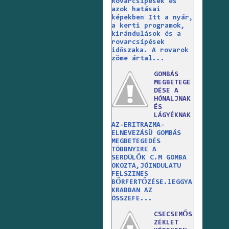
Rovarcsípések és
azok hatásai
képekben Itt a nyár,
a kerti programok,
kirándulások és a
rovarcsípések
időszaka. A rovarok
zöme ártal...
GOMBÁS
MEGBETEGE
DÉSE A
HÓNALJNAK
ÉS
LÁGYÉKNAK
AZ-ERITRAZMA-
ELNEVEZÁSÜ GOMBÁS
MEGBETEGEDÉS
TÖBBNYIRE A
SERDÜLŐK C.M GOMBA
OKOZTA,JÓINDULATU
FELSZINES
BŐRFERTŐZÉSE.lEGGYA
KRABBAN AZ
ÖSSZEFE...
CSECSEMŐS
ZÉKLET