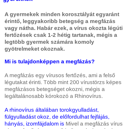
A gyermekek minden korosztályát egyaránt
érintő, leggyakoribb betegség a megfázás
vagy nátha. Habár ezek, a vírus okozta légúti
fertőzések csak 1-2 hétig tartanak, mégis a
legtöbb gyermek számára komoly
gyötrelmeket okoznak.
Mi is tulajdonképpen a megfázás?
A megfázás egy vírusos fertőzés, ami a felső
légutakat érinti. Több mint 200 vírustörzs képes
megfázásos betegséget okozni, mégis a
legáltalánosabb kórokozó a Rhinovírus.
A rhinovírus általában torokgyulladást,
fülgyulladást okoz, de előfordulhat fejfájás,
hányás, izomfájdalom is
Mivel a megfázás vírus