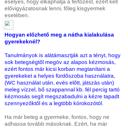
esélyes, hogy elkaphatja a fertőzést, ezért kell
elővigyázatosnak lenni, főleg kisgyermek
esetében.
Hogyan előzhető meg a nátha kialakulása
gyerekeknél?
Tanulmányok is alátámasztják azt a tényt, hogy
sok betegségtől megóv az alapos kézmosás,
ezért fontos már kicsi korban megtanítani a
gyerekeket a helyes fürdőszoba használatra,
(WC használat után, evés előtt, játszás után)
meleg vízzel, bő szappannal kb. fél percig tartó
kézmosás segít megszabadulni a kézre tapadt
szennyezőktől és a legtöbb kórokozótól
.
Ha már beteg a gyermeke, fontos, hogy ne
adhassa tovább másoknak. Ezért, ha már