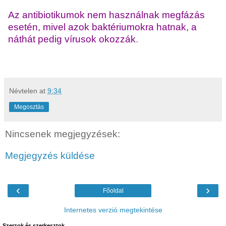
Az antibiotikumok nem használnak megfázás
esetén, mivel azok baktériumokra hatnak, a
náthát pedig vírusok okozzák
.
Névtelen
at
9:34
Megosztás
Nincsenek megjegyzések:
Megjegyzés küldése
‹
›
Főoldal
Internetes verzió megtekintése
Szerzok és szerkesztok