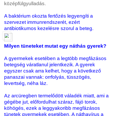
középfülgyulladás.
A baktérium okozta fertőzés legyengíti a
szervezet immunrendszerét, ezért
antibiotikumos kezelésre szorul a beteg.
Milyen tüneteket mutat egy náthás gyerek?
A gyermekek esetében a legtöbb megfázásos
betegség váratlanul jelentkezik. A gyerek
egyszer csak arra kelhet, hogy a következő
panaszai vannak: orrfolyás, tüsszögés,
levertség, néha láz.
Az arcüregben termelődött váladék miatt, ami a
gégébe jut, előfordulhat száraz, fájó torok,
köhögés, ezek a leggyakoribb megfázásos
tünetek gyermekek esetében. A náthavírus a