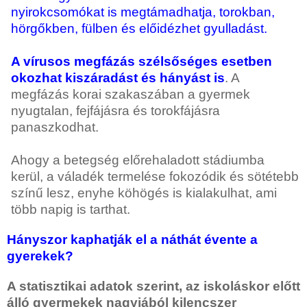
nyirokcsomókat is megtámadhatja, torokban,
hörgőkben, fülben és előidézhet gyulladást.
A vírusos megfázás szélsőséges esetben
okozhat kiszáradást és hányást is
. A
megfázás korai szakaszában a gyermek
nyugtalan, fejfájásra és torokfájásra
panaszkodhat.
Ahogy a betegség előrehaladott stádiumba
kerül, a váladék termelése fokozódik és sötétebb
színű lesz, enyhe köhögés is kialakulhat, ami
több napig is tarthat.
Hányszor kaphatják el a náthát évente a
gyerekek?
A statisztikai adatok szerint, az iskoláskor előtt
álló gyermekek nagyjából kilencszer