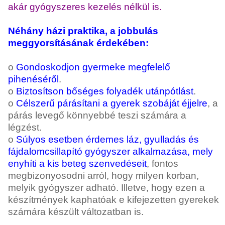
akár gyógyszeres kezelés nélkül is.
Néhány házi praktika, a jobbulás
meggyorsításának érdekében:
o
Gondoskodjon gyermeke megfelelő
pihenéséről
.
o
Biztosítson bőséges folyadék utánpótlást
.
o
Célszerű párásítani a gyerek szobáját éjjelre
, a
párás levegő könnyebbé teszi számára a
légzést.
o
Súlyos esetben érdemes láz, gyulladás és
fájdalomcsillapító gyógyszer alkalmazása, mely
enyhíti a kis beteg szenvedéseit
, fontos
megbizonyosodni arról, hogy milyen korban,
melyik gyógyszer adható. Illetve, hogy ezen a
készítmények kaphatóak e kifejezetten gyerekek
számára készült változatban is.