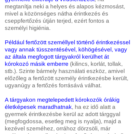
megtanítja neki a helyes és alapos kézmosást,
mivel a közönséges nátha érintkezés és
cseppfertőzés útján terjed, ezért fontos a
személyi higiénia.
Például fertőzött személlyel történő érintkezéssel
vagy annak tüsszentésével, köhögésével, vagy
az általa megfogott tárgyakról kerülhet át
kórokozó másik emberre
(kilincs, korlát, tollak,
stb.). Szinte bármely használati eszköz, amivel
előzőleg a fertőzött személy érintkezésbe került,
ugyanúgy a fertőzés forrásává válhat.
A tárgyakon megtelepedett kórokozók órákig
életképesek maradhatnak
, ha ez idő alatt a
gyermek érintkezésbe kerül az adott tárggyal
(megfogdossa, esetleg meg is nyalja), majd a
kezével szeméhez, orrához dörzsöli, már