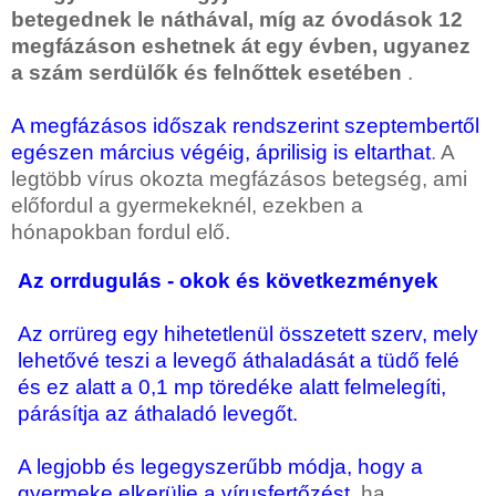
betegednek le náthával, míg az óvodások 12
megfázáson eshetnek át egy évben, ugyanez
a szám serdülők és felnőttek esetében
.
A megfázásos időszak rendszerint szeptembertől
egészen március végéig, áprilisig is eltarthat
. A
legtöbb vírus okozta megfázásos betegség, ami
előfordul a gyermekeknél, ezekben a
hónapokban fordul elő.
Az orrdugulás - okok és következmények
Az orrüreg egy hihetetlenül összetett szerv, mely
lehetővé teszi a levegő áthaladását a tüdő felé
és ez alatt a 0,1 mp töredéke alatt felmelegíti,
párásítja az áthaladó levegőt.
A legjobb és legegyszerűbb módja, hogy a
gyermeke elkerülje a vírusfertőzést
, ha