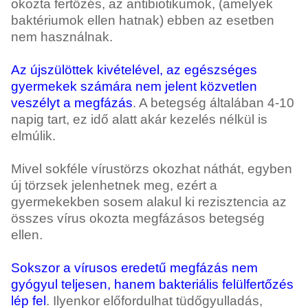
okozta fertőzés, az antibiotikumok, (amelyek
baktériumok ellen hatnak) ebben az esetben
nem használnak.
Az újszülöttek kivételével, az egészséges
gyermekek számára nem jelent közvetlen
veszélyt a megfázás
. A betegség általában 4-10
napig tart, ez idő alatt akár kezelés nélkül is
elmúlik.
Mivel sokféle vírustörzs okozhat náthát, egyben
új törzsek jelenhetnek meg, ezért a
gyermekekben sosem alakul ki rezisztencia az
összes vírus okozta megfázásos betegség
ellen.
Sokszor a vírusos eredetű megfázás nem
gyógyul teljesen, hanem bakteriális felülfertőzés
lép fel
. Ilyenkor előfordulhat tüdőgyulladás,