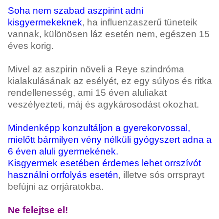
Soha nem szabad aszpirint adni
kisgyermekeknek
, ha influenzaszerű tüneteik
vannak, különösen láz esetén nem, egészen 15
éves korig.
Mivel az aszpirin növeli a Reye szindróma
kialakulásának az esélyét, ez egy súlyos és ritka
rendellenesség, ami 15 éven aluliakat
veszélyezteti, máj és agykárosodást okozhat.
Mindenképp konzultáljon a gyerekorvossal,
mielőtt bármilyen vény nélküli gyógyszert adna a
6 éven aluli gyermekének.
Kisgyermek esetében érdemes lehet orrszívót
használni orrfolyás esetén
, illetve sós orrsprayt
befújni az orrjáratokba.
Ne felejtse el!