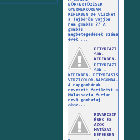
BŐRFERTŐZÉSEK
GYERMEKKORBAN
KÉPEKBEN De viszket
a fejbőröm vajjon
nem gombás ?? A
gombás
megbetegedések száma
évek ...
PITYRIAZI
SOK-
KÉPEKBEN-
PITYRIÁZI
SOK –
KÉPEKBEN- PITYRIASIS
VERZICOLOR-NAPGOMBA-
A napgombának
nevezett fertőzést a
Malassezia furfur
nevű gombafaj
okoz...
ROVARCSIP
ÉSEK ÉS
AZOK
HATÁSAI
KÉPEKBEN