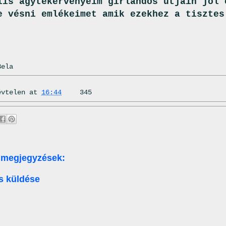
lis agytekervényeim girlandos útjain jól 
e vésni emlékeimet amik ezekhez a tisztes
Bela
évtelen
at
16:44
345
 megjegyzések:
s küldése