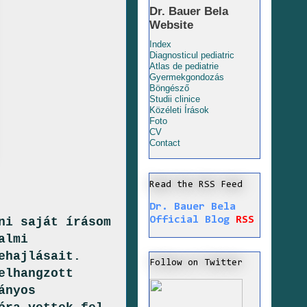
Dr. Bauer Bela
Website
Index
Diagnosticul pediatric
Atlas de pediatrie
Gyermekgondozás
Böngésző
Studii clinice
Közéleti Írások
Foto
CV
Contact
Read the RSS Feed
Dr. Bauer Bela
Official Blog
RSS
ni saját írásom
almi
ehajlásait.
Follow on Twitter
elhangzott
ányos