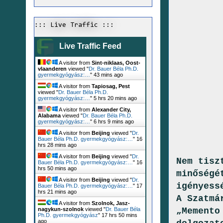
::: Live Traffic :::
Live Traffic Feed
A visitor from
Sint-niklaas, Oost-
vlaanderen
viewed "
Dr. Bauer Béla Ph.D.
gyermekgyógyász:…
"
43 mins ago
A visitor from
Tapiosag, Pest
viewed "
Dr. Bauer Béla Ph.D.
gyermekgyógyász:…
"
5 hrs 20 mins ago
A visitor from
Alexander City,
Alabama
viewed "
Dr. Bauer Béla Ph.D.
gyermekgyógyász:…
"
6 hrs 9 mins ago
DR.LÜK
A visitor from
Beijing
viewed "
Dr.
Bauer Béla Ph.D. gyermekgyógyász:…
"
16
hrs 28 mins ago
A visitor from
Beijing
viewed "
Dr.
Nem tisz
Bauer Béla Ph.D. gyermekgyógyász:…
"
16
hrs 50 mins ago
minőségé
A visitor from
Beijing
viewed "
Dr.
igényess
Bauer Béla Ph.D. gyermekgyógyász:…
"
17
hrs 21 mins ago
A Szatmá
A visitor from
Szolnok, Jasz-
„Memento
nagykun-szolnok
viewed "
Dr. Bauer Béla
Ph.D. gyermekgyógyász
"
17 hrs 50 mins
ago