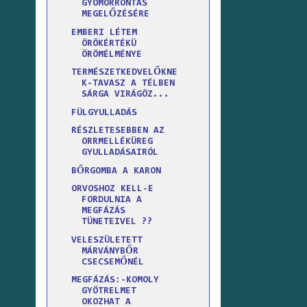
GYOMORRONTÁS
MEGELŐZÉSÉRE
EMBERI LÉTEM
ÖRÖKÉRTÉKÜ
ÖRÖMÉLMÉNYE
TERMÉSZETKEDVELŐKNE
K-TAVASZ A TÉLBEN
SÁRGA VIRÁGÖZ...
FÜLGYULLADÁS
RÉSZLETESEBBEN AZ
ORRMELLÉKÜREG
GYULLADÁSAIRÓL
BŐRGOMBA A KARON
ORVOSHOZ KELL-E
FORDULNIA A
MEGFÁZÁS
TÜNETEIVEL ??
VELESZÜLETETT
MÁRVÁNYBŐR
CSECSEMŐNÉL
MEGFÁZÁS:-KOMOLY
GYÖTRELMET
OKOZHAT A