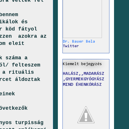
eóra vettek fel
bennem
ikálok és
r köd fátyol
ezzen azokra az
Dr. Bauer Bela
om eleit
Twitter
k száma a
Kiemelt bejegyzés
ól/ felteszem
 a rituális
HALÁSZ,,MADARÁSZ
rcet áldoztak
,GYERMEKGYÓGYÁSZ
MIND ÉHENKÓRÁSZ
einek
övetkezők
nyos turpisság