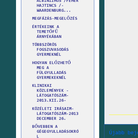
ALBINIZMUS /FEHÉR
HAJTINCS /-
WAARDENBURG...
MEGFÁZÁS-MEGELŐZÉS
ÉRTÉKEINK A
TEMETŐFŰ
ÁRNYÉKÁBAN
TÖBBSZÖRÖS
FOGSZUVASODÁS
GYERMEKNÉL
HOGYAN ELŐZHETŐ
MEG A
FÜLGYULLADÁS
GYERMEKEKNÉL
KLINIKAI
KÖZLEMÉNYEK -
LÁTOGATÓSZÁM-
2013.XII.26-
KÖZÉLETI IRÁSAIM-
LÁTOGATÓSZÁM-2013
DECEMBER 26.
BŐVEBBEN A
GÉGEGYULLADÁSOKRÓ
Újabb bej
L