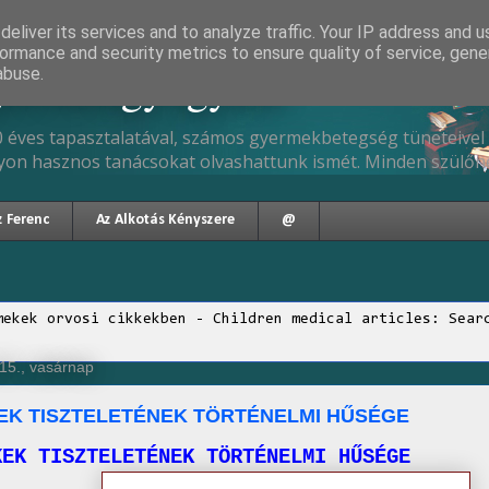
eliver its services and to analyze traffic. Your IP address and 
ormance and security metrics to ensure quality of service, gen
gyermekgyógyász
abuse.
 éves tapasztalatával, számos gyermekbetegség tüneteivel 
yon hasznos tanácsokat olvashattunk ismét. Minden szülőne
z Ferenc
Az Alkotás Kényszere
@
mekek orvosi cikkekben - Children medical articles: Sear
15., vasárnap
EK TISZTELETÉNEK TÖRTÉNELMI HŰSÉGE
KEK TISZTELETÉNEK TÖRTÉNELMI HŰSÉGE