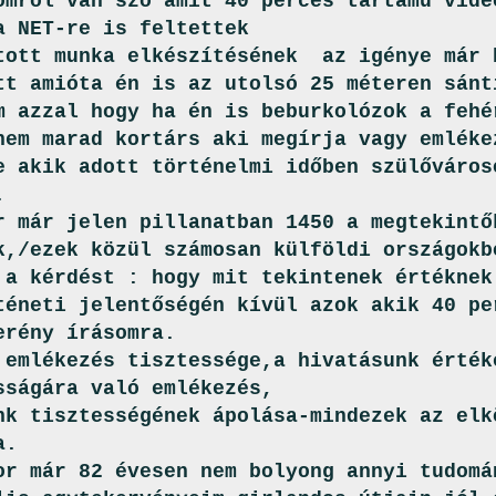
omról van szó amit 40 perces tartamú vid
a NET-re is feltettek
tott munka elkészítésének az igénye már 
tt amióta én is az utolsó 25 méteren sánt
m azzal hogy ha én is beburkolózok a fehé
nem marad kortárs aki megírja vagy emlék
e akik adott történelmi időben szülőváros
.
r már jelen pillanatban 1450 a megtekintő
k,/ezek közül számosan külföldi országokb
 a kérdést : hogy mit tekintenek értéknek
téneti jelentőségén kívül azok akik 40 pe
erény írásomra.
 emlékezés tisztessége,a hivatásunk érték
sságára való emlékezés,
nk tisztességének ápolása-mindezek az elk
a.
or már 82 évesen nem bolyong annyi tudomá