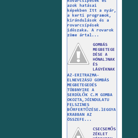
Rovarcsípések és
azok hatásai
képekben Itt a nyár,
a kerti programok,
kirándulások és a
rovarcsípések
időszaka. A rovarok
zöme ártal...
GOMBÁS
MEGBETEGE
DÉSE A
HÓNALJNAK
ÉS
LÁGYÉKNAK
AZ-ERITRAZMA-
ELNEVEZÁSÜ GOMBÁS
MEGBETEGEDÉS
TÖBBNYIRE A
SERDÜLŐK C.M GOMBA
OKOZTA,JÓINDULATU
FELSZINES
BŐRFERTŐZÉSE.lEGGYA
KRABBAN AZ
ÖSSZEFE...
CSECSEMŐS
ZÉKLET