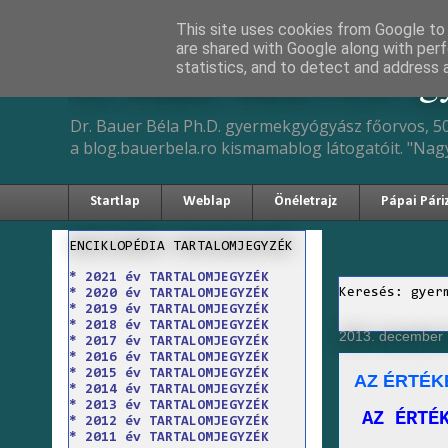
This site uses cookies from Google to d
are shared with Google along with perf
Dr. Bauer Béla Ph.D. 
statistics, and to detect and address 
Dr. Bauer Béla Ph.D. gyermekgyógyász főorvos, 50
a blog.bauerbela.ro kismamablog látogatóit. "Nag
Startlap
Weblap
Önéletrajz
Pápai Pári
ENCIKLOPÉDIA TARTALOMJEGYZÉK
* 2021 év TARTALOMJEGYZÉK
Keresés: gyer
* 2020 év TARTALOMJEGYZÉK
* 2019 év TARTALOMJEGYZÉK
* 2018 év TARTALOMJEGYZÉK
2013. december 
* 2017 év TARTALOMJEGYZÉK
* 2016 év TARTALOMJEGYZÉK
* 2015 év TARTALOMJEGYZÉK
AZ ÉRTÉK
* 2014 év TARTALOMJEGYZÉK
* 2013 év TARTALOMJEGYZÉK
AZ ÉRTÉ
* 2012 év TARTALOMJEGYZÉK
* 2011 év TARTALOMJEGYZÉK