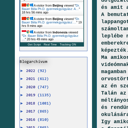
dolgozat
A visitor from
Beijing
viewed "
Dr.
és amit 
Bauer Béla Ph.D. gyermekgyógyász: A…
"
18 hrs 56 mins ago
A bemuta
A visitor from
Beijing
viewed "
Dr.
lappango
Bauer Béla Ph.D. gyermekgyógyász:…
"
19
hrs 9 mins ago
számolta
A visitor from
Indonesia
viewed
leplébe 
"
Dr. Bauer Béla Ph.D. gyermekgyógyász:
…
"
20 hrs 49 mins ago
emberekr
Get Script
Real Time
Tracking ON
képezték
Ma amiko
Blogarchívum
videómna
►
magamban
2022
(92)
orvostör
►
2021
(612)
az én sz
►
2020
(747)
Talán az
►
2019
(1135)
méltányo
►
2018
(1081)
és rendü
►
2017
(865)
okulásár
►
2016
(810)
Igy amik
►