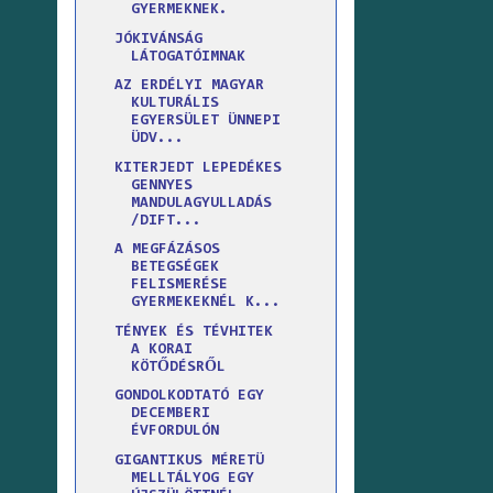
GYERMEKNEK.
JÓKIVÁNSÁG
LÁTOGATÓIMNAK
AZ ERDÉLYI MAGYAR
KULTURÁLIS
EGYERSÜLET ÜNNEPI
ÜDV...
KITERJEDT LEPEDÉKES
GENNYES
MANDULAGYULLADÁS
/DIFT...
A MEGFÁZÁSOS
BETEGSÉGEK
FELISMERÉSE
GYERMEKEKNÉL K...
TÉNYEK ÉS TÉVHITEK
A KORAI
KÖTŐDÉSRŐL
GONDOLKODTATÓ EGY
DECEMBERI
ÉVFORDULÓN
GIGANTIKUS MÉRETÜ
MELLTÁLYOG EGY