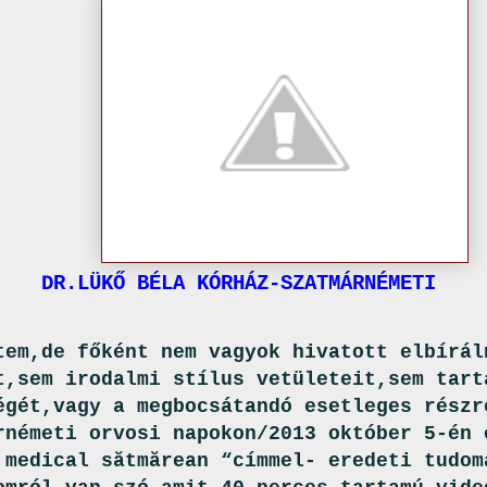
Ő BÉLA KÓRHÁZ-SZATMÁRNÉMETI
tem,de főként nem vagyok hivatott elbírál
t,sem irodalmi stílus vetületeit,sem tart
égét,vagy a megbocsátandó esetleges részr
rnémeti orvosi napokon/2013 október 5-én 
 medical sătmărean “címmel- eredeti tudom