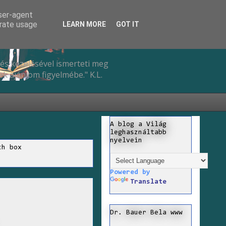
user-agent
erate usage
LEARN MORE
GOT IT
és kezelésével ismerteti meg
k ajánlom figyelmébe." K.L.
A blog a Világ
leghasználtabb
nyelvein
ch box
Powered by
Translate
Dr. Bauer Bela www