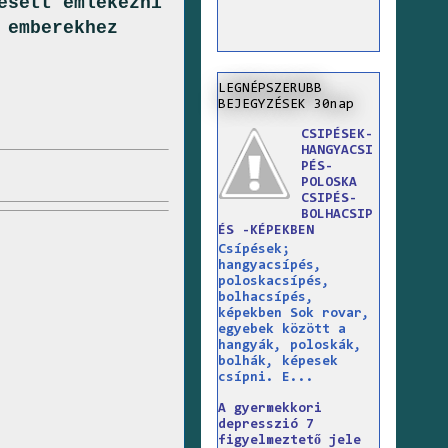
esett emlékezni
 emberekhez
LEGNÉPSZERUBB
BEJEGYZÉSEK 30nap
CSIPÉSEK-
HANGYACSI
PÉS-
POLOSKA
CSIPÉS-
BOLHACSIP
ÉS -KÉPEKBEN
Csípések;
hangyacsípés,
poloskacsípés,
bolhacsípés,
képekben Sok rovar,
egyebek között a
hangyák, poloskák,
bolhák, képesek
csípni. E...
A gyermekkori
depresszió 7
figyelmeztető jele