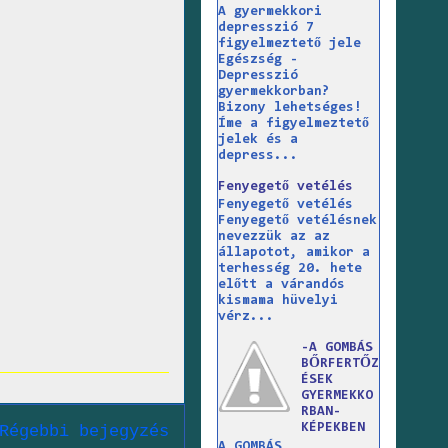
A gyermekkori
depresszió 7
figyelmeztető jele
Egészség -
Depresszió
gyermekkorban?
Bizony lehetséges!
Íme a figyelmeztető
jelek és a
depress...
Fenyegető vetélés
Fenyegető vetélés
Fenyegető vetélésnek
nevezzük az az
állapotot, amikor a
terhesség 20. hete
előtt a várandós
kismama hüvelyi
vérz...
-A GOMBÁS
BŐRFERTŐZ
ÉSEK
GYERMEKKO
RBAN-
KÉPEKBEN
Régebbi bejegyzés
A GOMBÁS