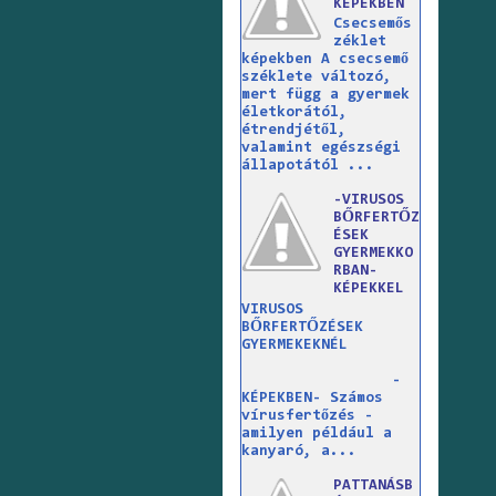
KÉPEKBEN
Csecsemős
zéklet
képekben A csecsemő
széklete változó,
mert függ a gyermek
életkorától,
étrendjétől,
valamint egészségi
állapotától ...
-VIRUSOS
BŐRFERTŐZ
ÉSEK
GYERMEKKO
RBAN-
KÉPEKKEL
VIRUSOS
BŐRFERTŐZÉSEK
GYERMEKEKNÉL
-
KÉPEKBEN- Számos
vírusfertőzés -
amilyen például a
kanyaró, a...
PATTANÁSB