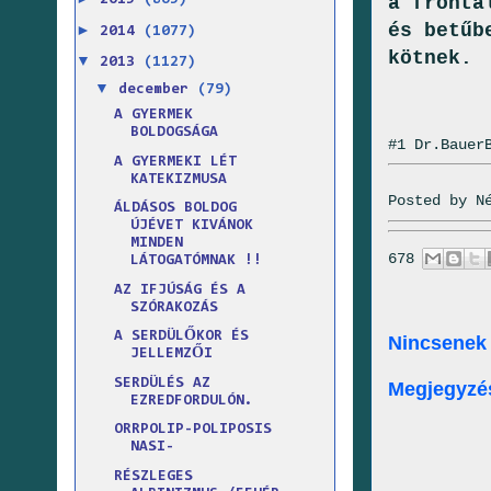
a frontá
2015
(865)
és betűb
►
2014
(1077)
kötnek.
▼
2013
(1127)
▼
december
(79)
A GYERMEK
BOLDOGSÁGA
#1 Dr.Bauer
A GYERMEKI LÉT
KATEKIZMUSA
Posted by
N
ÁLDÁSOS BOLDOG
ÚJÉVET KIVÁNOK
MINDEN
678
LÁTOGATÓMNAK !!
AZ IFJÚSÁG ÉS A
SZÓRAKOZÁS
A SERDÜLŐKOR ÉS
Nincsenek
JELLEMZŐI
SERDÜLÉS AZ
Megjegyzé
EZREDFORDULÓN.
ORRPOLIP-POLIPOSIS
NASI-
RÉSZLEGES