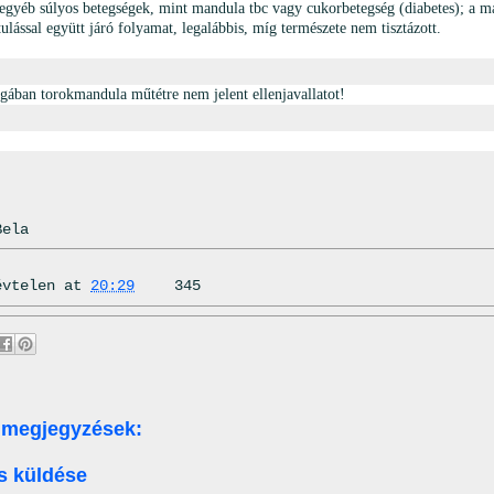
 egyéb súlyos betegségek, mint mandula tbc vagy cukorbetegség (diabetes); a ma
ulással együtt járó folyamat, legalábbis, míg természete nem tisztázott.
gában torokmandula műtétre nem jelent ellenjavallatot!
Bela
évtelen
at
20:29
345
 megjegyzések:
s küldése