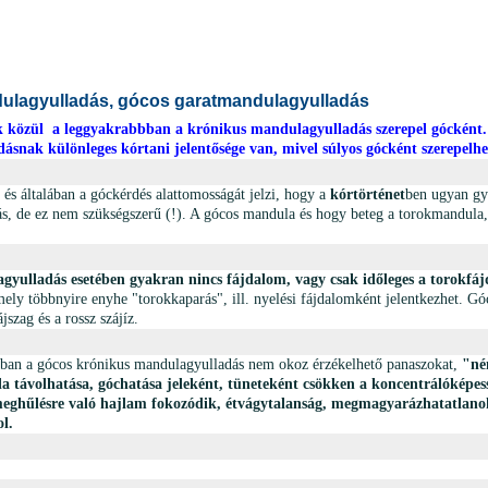
ulagyulladás, gócos garatmandulagyulladás
k közül a leggyakrabbban a krónikus mandulagyulladás szerepel gócként.
snak különleges kórtani jelentősége van, mivel súlyos gócként szerepelh
és általában a góckérdés alattomosságát jelzi, hogy a
kórtörténet
ben ugyan gya
s, de ez nem szükségszerű (!). A gócos mandula és hogy beteg a torokmandula,
yulladás esetében gyakran nincs fájdalom, vagy csak időleges a torokfá
ely többnyire enyhe "torokkaparás", ill. nyelési fájdalomként jelentkezhet. Gó
ájszag és a rossz szájíz.
ban a gócos krónikus mandulagyulladás nem okoz érzékelhető panaszokat,
"n
a távolhatása, góchatása jeleként, tüneteként csökken a koncentrálóképes
 meghűlésre való hajlam fokozódik, étvágytalanság, megmagyarázhatatlano
l.