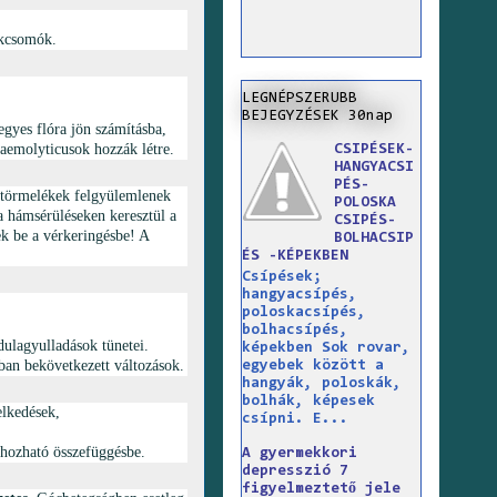
okcsomók.
LEGNÉPSZERUBB
BEJEGYZÉSEK 30nap
gyes flóra jön számításba,
haemolyticusok hozzák létre.
CSIPÉSEK-
HANGYACSI
PÉS-
umtörmelékek felgyülemlenek
POLOSKA
a hámsérüléseken keresztül a
CSIPÉS-
ek be a vérkeringésbe! A
BOLHACSIP
ÉS -KÉPEKBEN
Csípések;
hangyacsípés,
poloskacsípés,
bolhacsípés,
ndulagyulladások tünetei.
képekben Sok rovar,
tban bekövetkezett változások.
egyebek között a
hangyák, poloskák,
bolhák, képesek
elkedések,
csípni. E...
 hozható összefüggésbe.
A gyermekkori
depresszió 7
figyelmeztető jele