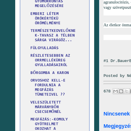
GYOMORRONTÁS
agranulocitózis,
MEGELŐZÉSÉRE
vagy szövetpuszt
EMBERI LÉTEM
ÖRÖKÉRTÉKÜ
ÖRÖMÉLMÉNYE
Az életkor önma
TERMÉSZETKEDVELŐKNE
K-TAVASZ A TÉLBEN
SÁRGA VIRÁGÖZ...
FÜLGYULLADÁS
RÉSZLETESEBBEN AZ
#1 Dr.Bauer
ORRMELLÉKÜREG
GYULLADÁSAIRÓL
BŐRGOMBA A KARON
Posted by
N
ORVOSHOZ KELL-E
FORDULNIA A
MEGFÁZÁS
678
TÜNETEIVEL ??
VELESZÜLETETT
MÁRVÁNYBŐR
CSECSEMŐNÉL
Nincsenek
MEGFÁZÁS:-KOMOLY
GYÖTRELMET
Megjegyzé
OKOZHAT A