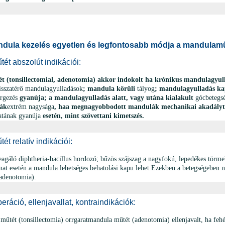
dula kezelés egyetlen és legfontosabb módja a mandulamű
ét abszolút indikációi:
 (tonsillectomial, adenotomia) akkor indokolt ha krónikus mandulagyull
isszatérő mandulagyulladások
; mandula körüli
tályog
; mandulagyulladás ka
rgezés
gyanúja; a mandulagyulladás alatt, vagy utána kialakult
gócbetegs
ák
extrém nagysága
, haa megnagyobbodott mandulák mechanikai akadályt
atának gyanúja
esetén, mint szövettani kimetszés.
t relatív indikációi:
agáló diphtheria-bacillus hordozó; bűzös szájszag a nagyfokú, lepedékes törmel
anat esetén a mandula lehetséges behatolási kapu lehet.Ezekben a betegségebe
 adenotomia).
ráció, ellenjavallat, kontraindikációk:
űtét (tonsillectomia) orrgaratmandula műtét (adenotomia) ellenjavalt, ha feh