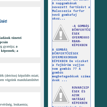
A napgombának
nevezett fertőzést a
Malassezia furfur
nevű gombafaj
okoz...
tét!
-A GOMBÁS
BŐRFERTŐZ
ÉSEK
GYERMEKKO
adások tünetei
RBAN-
pcsán
KÉPEKBEN
ég gyanúja
; a
A GOMBÁS
 képeznek; a
BŐRFERTŐZÉSEK
GYERMEKKORBAN
KÉPEKBEN De viszket
a fejbőröm vajjon
nem gombás ?? A
gombás
ék (detritus) képződés miatt;
megbetegedések száma
n nem végzünk mandulaműtétet
évek ...
ROVARCSIP
ÉSEK ÉS
AZOK
HATÁSAI
KÉPEKBEN
érvérűség, leukaemia;