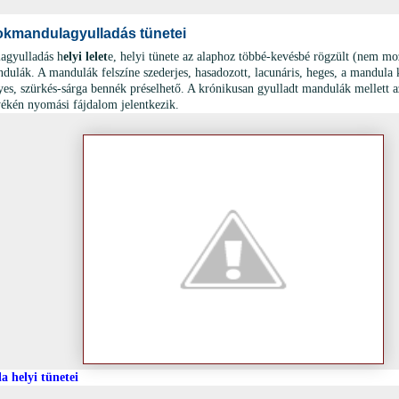
okmandulagyulladás tünetei
agyulladás h
elyi lelet
e, helyi tünete az alaphoz többé-kevésbé rögzült (nem mo
ulák. A mandulák felszíne szederjes, hasadozott, lacunáris, heges, a mandula k
es, szürkés-sárga bennék préselhető. A krónikusan gyulladt mandulák mellett az
ékén nyomási fájdalom jelentkezik.
a helyi tünetei