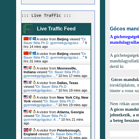
::: Live Traffic :::
Gócos mand
Live Traffic Feed
A gócbetegsége
A visitor from
Beijing
viewed "
Dr.
mandulagyulladá
Bauer Béla Ph.D. gyermekgyógyász:…
"
9
hrs 14 mins ago
A visitor from
Beijing
viewed "
Dr.
A gócbetegségek 
Bauer Béla Ph.D. gyermekgyógyász:…
"
9
mandulagyulladá
hrs 31 mins ago
derül ki.
A visitor from
Mooresville,
Indiana
viewed "
Dr. Bauer Béla Ph.D.
gyermekgyógyász:…
"
10 hrs 17 mins ago
Gócos mandulag
A visitor from
Dallas, Texas
torokfájdalom, m
viewed "
Dr. Bauer Béla Ph.D.
tünete a rossz sz
gyermekgyógyász:…
"
10 hrs 19 mins ago
A visitor from
New York City, New
York
viewed "
Dr. Bauer Béla Ph.D.
Nem ritkán azon
gyermekgyógyász:…
"
10 hrs 19 mins ago
A gócos mandul
A visitor from
Atlanta, Georgia
jelentkezik, a
viewed "
Dr. Bauer Béla Ph.D.
gyermekgyógyász: A…
"
10 hrs 21 mins
a beteg beszámo
ago
A visitor from
Peterborough,
England
viewed "
Dr. Bauer Béla Ph.D.
gyermekgyógyász:…
"
10 hrs 22 mins ago