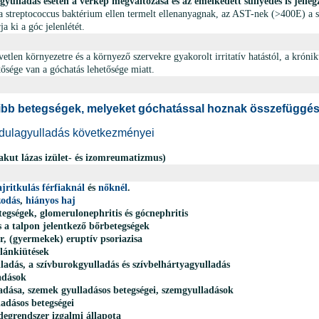
ulladás esetén a vérkép megváltozása és az emelkedett süllyedés is jelleg
 streptococcus baktérium ellen termelt ellenanyagnak, az AST-nek (>400E) a s
a ki a góc jelenlétét.
vetlen környezetre és a környező szervekre gyakorolt irritatív hatástól, a krón
tősége van a góchatás lehetősége miatt.
ibb betegségek, melyeket góchatással hoznak összefüggé
dulagyulladás következményei
akut lázas izület- és izomreumatizmus)
ajritkulás
férfiaknál
és
nőknél
.
zodás
,
hiányos haj
egségek, glomerulonephritis és gócnephritis
 a talpon jelentkező bőrbetegségek
, (gyermekek) eruptív psoriazisa
lánkiütések
adás, a szívburokgyulladás és szívbelhártyagyulladás
adások
adása, szemek gyulladásos betegségei, szemgyulladások
adásos betegségei
degrendszer izgalmi állapota