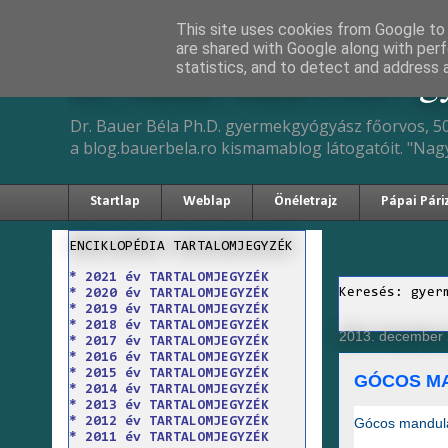
This site uses cookies from Google to d
are shared with Google along with perf
Dr. Bauer Béla Ph.D. 
statistics, and to detect and address 
Dr. Bauer Béla Ph.D. gyermekgyógyász főorvos, 50
a blog.bauerbela.ro kismamablog látogatóit. "Nag
Startlap
Weblap
Önéletrajz
Pápai Pári
ENCIKLOPÉDIA TARTALOMJEGYZÉK
* 2021 év TARTALOMJEGYZÉK
Keresés: gyer
* 2020 év TARTALOMJEGYZÉK
* 2019 év TARTALOMJEGYZÉK
* 2018 év TARTALOMJEGYZÉK
2013. december 
* 2017 év TARTALOMJEGYZÉK
* 2016 év TARTALOMJEGYZÉK
* 2015 év TARTALOMJEGYZÉK
GÓCOS M
* 2014 év TARTALOMJEGYZÉK
* 2013 év TARTALOMJEGYZÉK
Gócos mandul
* 2012 év TARTALOMJEGYZÉK
* 2011 év TARTALOMJEGYZÉK