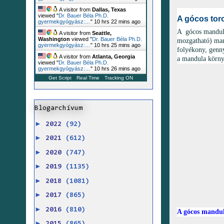
A visitor from
Dallas, Texas
viewed "
Dr. Bauer Béla Ph.D.
A gócos tor
gyermekgyógyász:…
"
10 hrs 22 mins ago
A gócos mandul
A visitor from
Seattle,
Washington
viewed "
Dr. Bauer Béla Ph.D.
mozgatható) mand
gyermekgyógyász:…
"
10 hrs 25 mins ago
folyékony, genny
A visitor from
Atlanta, Georgia
a mandula körny
viewed "
Dr. Bauer Béla Ph.D.
gyermekgyógyász:…
"
10 hrs 26 mins ago
Get Script
Real Time
Tracking ON
Blogarchívum
►
2022
(92)
►
2021
(612)
►
2020
(747)
►
2019
(1135)
►
2018
(1081)
►
2017
(865)
►
2016
(810)
A gócos mandul
►