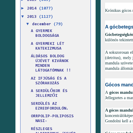
2015
(865)
►
2014
(1077)
Krónikus gócos 
▼
2013
(1127)
▼
december
(79)
A gócbetegs
A GYERMEK
Gócbetegségkén
BOLDOGSÁGA
különös tekintett
A GYERMEKI LÉT
KATEKIZMUSA
A sokszorosan e
ÁLDÁSOS BOLDOG
(detritus), mely
ÚJÉVET KIVÁNOK
mandula szövetei
MINDEN
mandula állomány
LÁTOGATÓMNAK !!
AZ IFJÚSÁG ÉS A
SZÓRAKOZÁS
Gócos mandu
A SERDÜLŐKOR ÉS
A
gócos mandul
JELLEMZŐI
Jellegzetes a ma
SERDÜLÉS AZ
EZREDFORDULÓN.
A gócos mandula
koncentrálóképe
ORRPOLIP-POLIPOSIS
Gondolni kell a 
NASI-
RÉSZLEGES