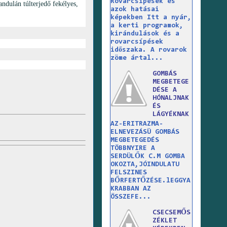
Rovarcsípések és
ndulán túlterjedő fekélyes,
azok hatásai
képekben Itt a nyár,
a kerti programok,
kirándulások és a
rovarcsípések
időszaka. A rovarok
zöme ártal...
GOMBÁS
MEGBETEGE
DÉSE A
HÓNALJNAK
ÉS
LÁGYÉKNAK
AZ-ERITRAZMA-
ELNEVEZÁSÜ GOMBÁS
MEGBETEGEDÉS
TÖBBNYIRE A
SERDÜLŐK C.M GOMBA
OKOZTA,JÓINDULATU
FELSZINES
BŐRFERTŐZÉSE.lEGGYA
KRABBAN AZ
ÖSSZEFE...
CSECSEMŐS
ZÉKLET