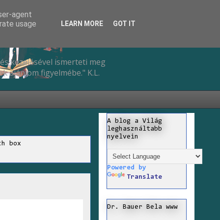
user-agent
erate usage
LEARN MORE
GOT IT
és kezelésével ismerteti meg
k ajánlom figyelmébe." K.L.
A blog a Világ
leghasználtabb
nyelvein
ch box
Powered by
Translate
Dr. Bauer Bela www