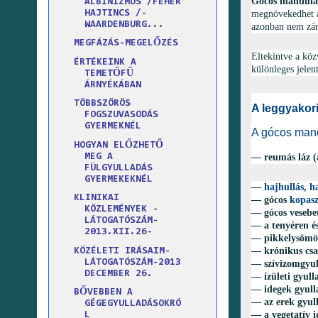
Gócos mandulagy
ALBINIZMUS /FEHÉR
megnövekedhet a
HAJTINCS /-
WAARDENBURG...
azonban nem zárj
MEGFÁZÁS-MEGELŐZÉS
Eltekintve a köz
ÉRTÉKEINK A
különleges jelen
TEMETŐFŰ
ÁRNYÉKÁBAN
TÖBBSZÖRÖS
A leggyakor
FOGSZUVASODÁS
GYERMEKNÉL
A gócos man
HOGYAN ELŐZHETŐ
MEG A
— reumás láz (
FÜLGYULLADÁS
GYERMEKEKNÉL
—
hajhullás
,
h
KLINIKAI
— gócos
kopas
KÖZLEMÉNYEK -
— gócos vesebet
LÁTOGATÓSZÁM-
— a tenyéren és
2013.XII.26-
— pikkelysömör
— krónikus csa
KÖZÉLETI IRÁSAIM-
LÁTOGATÓSZÁM-2013
— szívizomgyull
DECEMBER 26.
— ízületi gyull
— idegek gyull
BŐVEBBEN A
— az erek gyull
GÉGEGYULLADÁSOKRÓ
— a vegetatív i
L