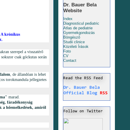
Dr. Bauer Bela
Website
Index
Diagnosticul pediatric
Atlas de pediatrie
Gyermekgondozás
 A krónikus
Böngésző
et.
Studii clinice
Közéleti Írások
Foto
kran szerepel a visszatérő
CV
 sokszor csak góckutas során
Contact
jdalom
, de állandóan is lehet
Read the RSS Feed
cos torokmandula jellegzetes
Dr. Bauer Bela
Official Blog
RSS
éma"
marad.
ség, fáradékonyság
k a hőemelkedések, amiről
Follow on Twitter