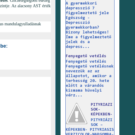
zetes
. Gócbetegségben esetleg
A gyermekkori
zintje. Az alacsony AST érték
depresszió 7
figyelmeztető jele
Egészség -
Depresszió
ikus mandulagyulladásnak
gyermekkorban?
Bizony lehetséges!
Íme a figyelmeztető
jelek és a
sbe:
depress...
Fenyegető vetélés
Fenyegető vetélés
Fenyegető vetélésnek
nevezzük az az
állapotot, amikor a
terhesség 20. hete
előtt a várandós
kismama hüvelyi
vérz...
PITYRIAZI
SOK-
KÉPEKBEN-
PITYRIÁZI
SOK –
KÉPEKBEN- PITYRIASIS
VERZICOLOR-NAPGOMBA-