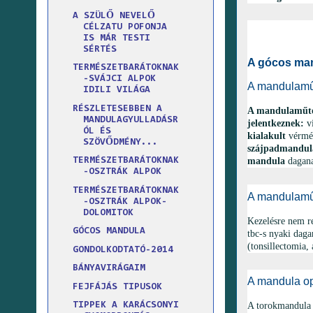
A SZÜLŐ NEVELŐ
CÉLZATU POFONJA
IS MÁR TESTI
SÉRTÉS
A gócos man
TERMÉSZETBARÁTOKNAK
-SVÁJCI ALPOK
A mandulaműt
IDILI VILÁGA
RÉSZLETESEBBEN A
A mandulaműtét
MANDULAGYULLADÁSR
jelentkeznek:
v
ÓL ÉS
kialakult
vérmé
SZÖVŐDMÉNY...
szájpadmandul
TERMÉSZETBARÁTOKNAK
mandula
dagan
-OSZTRÁK ALPOK
TERMÉSZETBARÁTOKNAK
A mandulaműté
-OSZTRÁK ALPOK-
DOLOMITOK
Kezelésre nem re
GÓCOS MANDULA
tbc-s nyaki dag
(tonsillectomia,
GONDOLKODTATÓ-2014
BÁNYAVIRÁGAIM
A mandula ope
FEJFÁJÁS TIPUSOK
A torokmandula m
TIPPEK A KARÁCSONYI