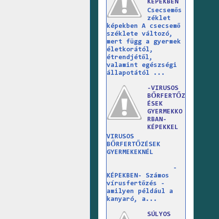
KÉPEKBEN
Csecsemős
zéklet
képekben A csecsemő
széklete változó,
mert függ a gyermek
életkorától,
étrendjétől,
valamint egészségi
állapotától ...
-VIRUSOS
BŐRFERTŐZ
ÉSEK
GYERMEKKO
RBAN-
KÉPEKKEL
VIRUSOS
BŐRFERTŐZÉSEK
GYERMEKEKNÉL
-
KÉPEKBEN- Számos
vírusfertőzés -
amilyen például a
kanyaró, a...
SÚLYOS