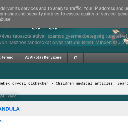
eliver its services and to analyze traffic. Your IP address and 
ormance and security metrics to ensure quality of service, gen
gyermekgyógyász
abuse.
 éves tapasztalatával, számos gyermekbetegség tüneteivel 
yon hasznos tanácsokat olvashattunk ismét. Minden szülőne
z Ferenc
Az Alkotás Kényszere
@
mekek orvosi cikkekben - Children medical articles: Sear
24., kedd
ANDULA
a