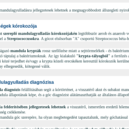
mandulagyulladásra jellegzetesek lehetnek a megnagyobbodott állszegleti nyir
égek kórokozója
t szereplő mandulagyulladás kórokozójakén
legtöbbször aerob és anaerob ve
el a
Streptococcusokra
. A gócot elsősorban "A" csoportú Streptococcus béta-
lágazó
mandula krypták
rossz szellőzése miatt a sejttörmelékek - és baktéri
 jó táptalaj a baktériumoknak.
Az így kialakuló
"krypta-tályogból"
a fertőzés 
 közé terjedhet és/vagy a krypta közeli erecskéken keresztül kórokozók kerüln
 elhegesedik, kötegessé válik.
lagyulladás diagnózisa
a diagnózis
felállításában segít a kórtörténet, a visszatérő akut és subakut ma
ndula állapotának képe, és a góc diagnózist alátámaszthatják az általános állapo
 felderítésében jellegzetesek lehetnek
a visszatérő, ismeretlen eredetű hőem
sség csökkenése.
mandula góc szerepére, ha olyan megbetegedést tapasztalunk, mely góchatással