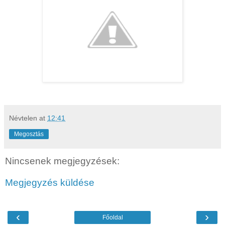
Névtelen
at
12:41
Megosztás
Nincsenek megjegyzések:
Megjegyzés küldése
‹
›
Főoldal