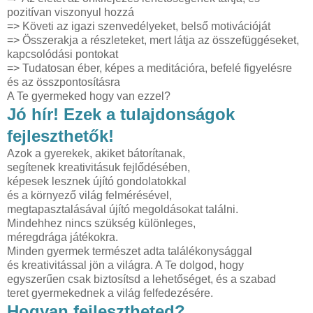
pozitívan viszonyul hozzá
=> Követi az igazi szenvedélyeket, belső motivációját
=> Összerakja a részleteket, mert látja az összefüggéseket,
kapcsolódási pontokat
=> Tudatosan éber, képes a meditációra, befelé figyelésre
és az összpontosításra
A Te gyermeked hogy van ezzel?
Jó hír! Ezek a tulajdonságok
fejleszthetők!
Azok a gyerekek, akiket bátorítanak,
segítenek kreativitásuk fejlődésében,
képesek lesznek újító gondolatokkal
és a környező világ felmérésével,
megtapasztalásával újító megoldásokat találni.
Mindehhez nincs szükség különleges,
méregdrága játékokra.
Minden gyermek természet adta találékonysággal
és kreativitással jön a világra. A Te dolgod, hogy
egyszerűen csak biztosítsd a lehetőséget, és a szabad
teret gyermekednek a világ felfedezésére.
Hogyan fejlesztheted?