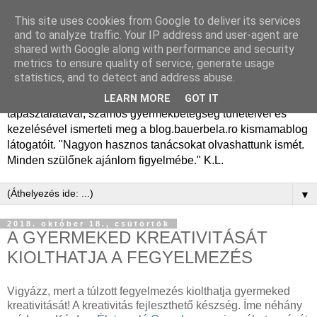
This site uses cookies from Google to deliver its services
Dr. Bauer Béla Ph.D.
and to analyze traffic. Your IP address and user-agent are
shared with Google along with performance and security
gyermekgyógyász
metrics to ensure quality of service, generate usage
statistics, and to detect and address abuse.
Dr. Bauer Béla Ph.D. gyermekgyógyász főorvos, 50 éves
LEARN MORE
GOT IT
tapasztalatával, számos gyermekbetegség tüneteivel és
kezelésével ismerteti meg a blog.bauerbela.ro kismamablog
látogatóit. "Nagyon hasznos tanácsokat olvashattunk ismét.
Minden szülőnek ajánlom figyelmébe." K.L.
▼
2018. október 18., csütörtök
A GYERMEKED KREATIVITÁSÁT
KIOLTHATJA A FEGYELMEZÉS
Vigyázz, mert a túlzott fegyelmezés kiolthatja gyermeked
kreativitását! A kreativitás fejleszthető készség. Íme néhány