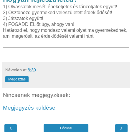
1) Olvassatok mesét, énekeljetek és táncoljatok együtt!
2) Ösztönözd gyermeked veleszületett érdeklődését!
3) Játszatok együtt!
4) FOGADD EL őt úgy, ahogy van!
Határozd el, hogy mondasz valami olyat ma gyermekednek,
ami megerősíti az érdeklődését valami iránt.
Névtelen
at
8:30
Megosztás
Nincsenek megjegyzések:
Megjegyzés küldése
‹
›
Főoldal