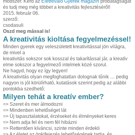
módszer. Kérd az
Életrevaló Gyerek magazin
próbatagságát
és tudj meg még többet a kreativitás fejlesztéséről!
2015. február 06.
szerző:
csodasuli
Oszd meg mással is!
A kreativitás kioltása fegyelmezéssel!
Minden gyerek egy veleszületett kreativitással jön világra,
de mivel a
kreativitás sokszor sok kosszal és takarítással jár, a kreatív
elme sokszor a fegyelmező intelmek közé szor
ul.
Ne hagyd, hogy ez így legyen!
A kreativitás olyan megfoghatatlan dolognak tűnik … pedig
nagyon is jól körülírható, kutatások szerint pedig az alábbi
pontokba szedhető:
Milyen tehát a kreatív ember?
=> Szeret és mer álmodozni
=> Mindenben lehetőséget lát
=> Új tapasztalatokat, érzéseket és élményeket keres
=> Nem adja fel és nem fél hibázni
=> Rettentően kíváncsi, szinte minden érdekli
=> Az életet az önkifejezés lehetőségének tartja, és