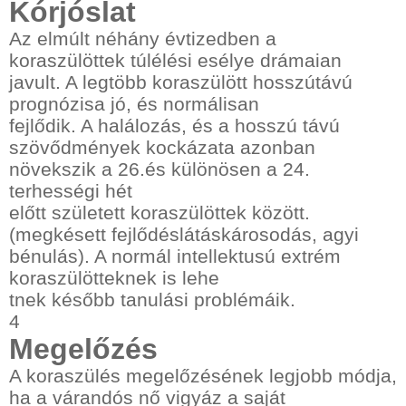
Kórjóslat
Az elmúlt néhány évtizedben a
koraszülöttek túlélési esélye drámaian
javult. A legtöbb koraszülött hosszútávú
prognózisa jó, és normálisan
fejlődik. A halálozás, és a hosszú távú
szövődmények kockázata azonban
növekszik a 26.és különösen a 24.
terhességi hét
előtt született koraszülöttek között.
(megkésett fejlődéslátáskárosodás, agyi
bénulás). A normál intellektusú extrém
koraszülötteknek is lehe
tnek később tanulási problémáik.
4
Megelőzés
A koraszülés megelőzésének legjobb módja,
ha a várandós nő vigyáz a saját