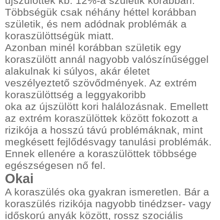
újszülöttek kb. 12%-a születik korábban.
Többségük csak néhány héttel korábban
születik, és nem adódnak problémák a
koraszülöttségük miatt.
Azonban minél korábban születik egy
koraszülött annál nagyobb valószínűséggel
alakulnak ki súlyos, akár életet
veszélyeztető szövődmények. Az extrém
koraszülöttség a leggyakoribb
oka az újszülött kori halálozásnak. Emellett
az extrém koraszülöttek között fokozott a
rizikója a hosszú távú problémáknak, mint
megkésett fejlődésvagy tanulási problémák.
Ennek ellenére a koraszülöttek többsége
egészségesen nő fel.
Okai
A koraszülés oka gyakran ismeretlen. Bár a
koraszülés rizikója nagyobb tinédzser- vagy
időskorú anyák között, rossz szociális