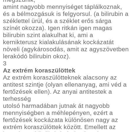
amint nagyobb mennyiséget táplálkoznak,
és a bélmozgásuk is felgyorsul. (a bilirubin a
széklettel ürül, és a széklet erős sárga
színét okozza). Igen ritkán igen magas
bilirubin szint alakulhat ki, ami a
kernikterusz kialakulásának kockázatát
növeli (agykárosodás, amit az agyszövetben
lerakódó bilirubin okoz).
3
Az extrém koraszülöttek
Az extrém koraszülötteknek alacsony az
antitest szintje (olyan ellenanyag, ami véd a
fertőzések ellen). Az anyai antitestek a
terhesség
utolsó harmadában jutnak át nagyobb
mennyiségben a méhlepényen, ezért a
fertőzések kockázata különösen nagy az
extrém koraszülöttek között. Emellett az