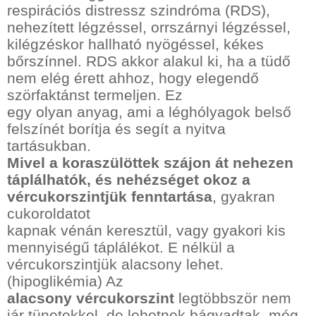
respirációs distressz szindróma (RDS),
nehezített légzéssel, orrszárnyi légzéssel,
kilégzéskor hallható nyögéssel, kékes
bőrszínnel. RDS akkor alakul ki, ha a tüdő
nem elég érett ahhoz, hogy elegendő
szörfaktánst termeljen. Ez
egy olyan anyag, ami a léghólyagok belső
felszínét borítja és segít a nyitva
tartásukban.
Mivel a koraszülöttek szájon át nehezen
táplálhatók, és nehézséget okoz a
vércukorszintjük fenntartása
, gyakran
cukoroldatot
kapnak vénán keresztül, vagy gyakori kis
mennyiségű táplálékot. E nélkül a
vércukorszintjük alacsony lehet.
(hipoglikémia) Az
alacsony vércukorszint
legtöbbször nem
jár tünetekkel, de lehetnek bágyadtak, még