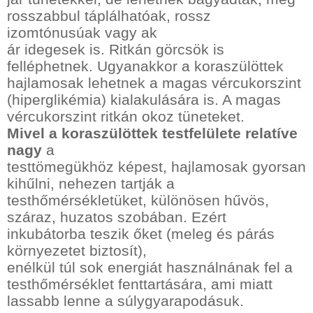
rosszabbul táplálhatóak, rossz
izomtónusúak vagy ak
ár idegesek is. Ritkán görcsök is
felléphetnek. Ugyanakkor a koraszülöttek
hajlamosak lehetnek a magas vércukorszint
(hiperglikémia) kialakulására is. A magas
vércukorszint ritkán okoz tüneteket.
Mivel a koraszülöttek testfelülete relatíve
nagy
a
testtömegükhöz képest, hajlamosak gyorsan
kihűlni, nehezen tartják a
testhőmérsékletüket, különösen hűvös,
száraz, huzatos szobában. Ezért
inkubátorba teszik őket (meleg és párás
környezetet biztosít),
enélkül túl sok energiát használnának fel a
testhőmérséklet fenttartására, ami miatt
lassabb lenne a súlygyarapodásuk.