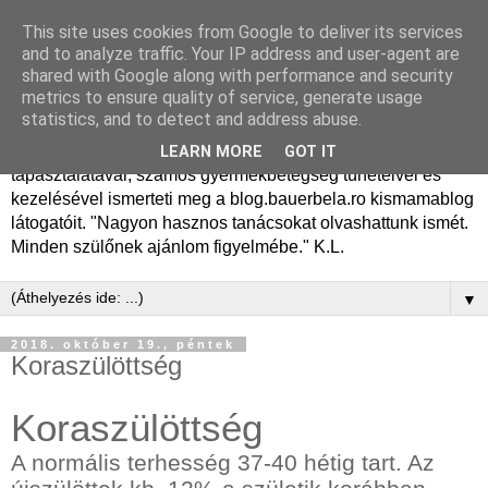
This site uses cookies from Google to deliver its services
Dr. Bauer Béla Ph.D.
and to analyze traffic. Your IP address and user-agent are
shared with Google along with performance and security
gyermekgyógyász
metrics to ensure quality of service, generate usage
statistics, and to detect and address abuse.
Dr. Bauer Béla Ph.D. gyermekgyógyász főorvos, 50 éves
LEARN MORE
GOT IT
tapasztalatával, számos gyermekbetegség tüneteivel és
kezelésével ismerteti meg a blog.bauerbela.ro kismamablog
látogatóit. "Nagyon hasznos tanácsokat olvashattunk ismét.
Minden szülőnek ajánlom figyelmébe." K.L.
▼
2018. október 19., péntek
Koraszülöttség
Koraszülöttség
A normális terhesség 37-40 hétig tart. Az