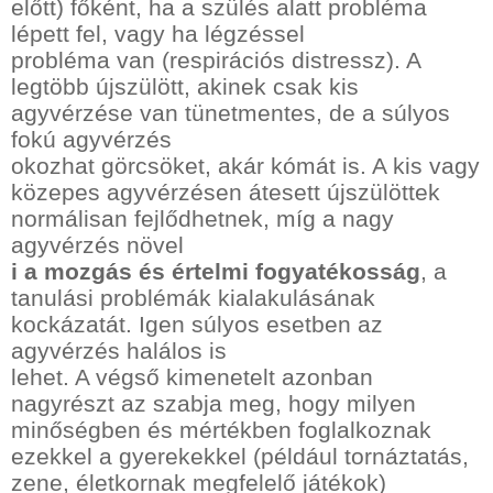
előtt) főként, ha a szülés alatt probléma
lépett fel, vagy ha légzéssel
probléma van (respirációs distressz). A
legtöbb újszülött, akinek csak kis
agyvérzése van tünetmentes, de a súlyos
fokú agyvérzés
okozhat görcsöket, akár kómát is. A kis vagy
közepes agyvérzésen átesett újszülöttek
normálisan fejlődhetnek, míg a nagy
agyvérzés növel
i a mozgás és értelmi fogyatékosság
, a
tanulási problémák kialakulásának
kockázatát. Igen súlyos esetben az
agyvérzés halálos is
lehet. A végső kimenetelt azonban
nagyrészt az szabja meg, hogy milyen
minőségben és mértékben foglalkoznak
ezekkel a gyerekekkel (például tornáztatás,
zene, életkornak megfelelő játékok)