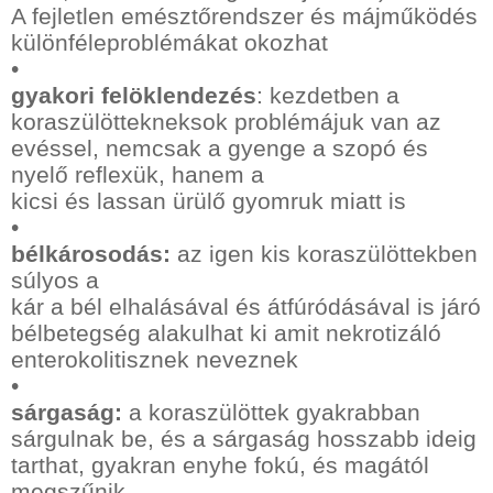
A fejletlen emésztőrendszer és májműködés
különféleproblémákat okozhat
•
gyakori felöklendezés
: kezdetben a
koraszülöttekneksok problémájuk van az
evéssel, nemcsak a gyenge a szopó és
nyelő reflexük, hanem a
kicsi és lassan ürülő gyomruk miatt is
•
bélkárosodás:
az igen kis koraszülöttekben
súlyos a
kár a bél elhalásával és átfúródásával is járó
bélbetegség alakulhat ki amit nekrotizáló
enterokolitisznek neveznek
•
sárgaság:
a koraszülöttek gyakrabban
sárgulnak be, és a sárgaság hosszabb ideig
tarthat, gyakran enyhe fokú, és magától
megszűnik,