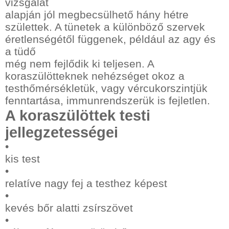
vizsgálat
alapján jól megbecsülhető hány hétre
születtek. A tünetek a különböző szervek
éretlenségétől függenek, például az agy és
a tüdő
még nem fejlődik ki teljesen. A
koraszülötteknek nehézséget okoz a
testhőmérsékletük, vagy vércukorszintjük
fenntartása, immunrendszerük is fejletlen.
A koraszülöttek testi
jellegzetességei
•
kis test
•
relatíve nagy fej a testhez képest
•
kevés bőr alatti zsírszövet
•