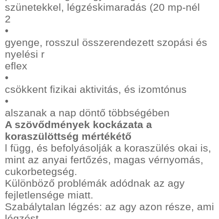
szünetekkel, légzéskimaradás (20 mp-nél
2
•
gyenge, rosszul összerendezett szopási és
nyelési r
eflex
•
csökkent fizikai aktivitás, és izomtónus
•
alszanak a nap döntő többségében
A szövődmények kockázata a
koraszülöttség mértékétő
l függ, és befolyásolják a koraszülés okai is,
mint az anyai fertőzés, magas vérnyomás,
cukorbetegség.
Különböző problémák adódnak az agy
fejletlensége miatt.
Szabálytalan légzés: az agy azon része, ami
légzést