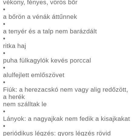
vékony, fényes, vörös bőr
•
a bőrön a vénák áttűnnek
•
a tenyér és a talp nem barázdált
•
ritka haj
•
puha fülkagylók kevés porccal
•
alulfejlett emlőszövet
•
Fiúk: a herezacskó nem vagy alig redőzött,
a herék
nem szálltak le
•
Lányok: a nagyajkak nem fedik a kisajkakat
•
periódikus légzés: gyors légzés rövid