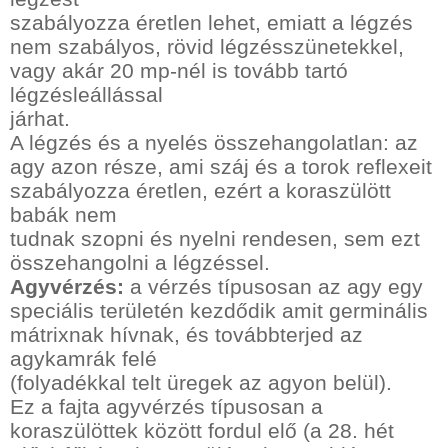
szabályozza éretlen lehet, emiatt a légzés
nem szabályos, rövid légzésszünetekkel,
vagy akár 20 mp-nél is tovább tartó
légzésleállással
járhat.
A légzés és a nyelés összehangolatlan: az
agy azon része, ami száj és a torok reflexeit
szabályozza éretlen, ezért a koraszülött
babák nem
tudnak szopni és nyelni rendesen, sem ezt
összehangolni a légzéssel.
Agyvérzés:
a vérzés típusosan az agy egy
speciális területén kezdődik amit germinális
mátrixnak hívnak, és továbbterjed az
agykamrák felé
(folyadékkal telt üregek az agyon belül).
Ez a fajta agyvérzés típusosan a
koraszülöttek között fordul elő (a 28. hét