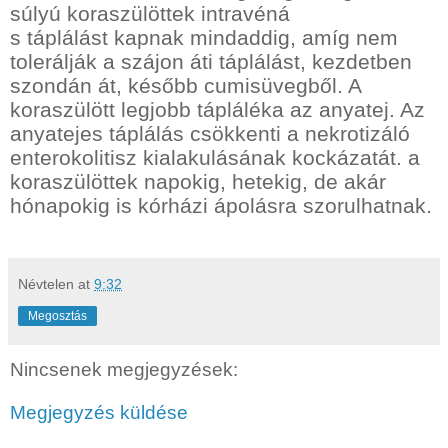
súlyú koraszülöttek intravéná
s táplálást kapnak mindaddig, amíg nem
tolerálják a szájon áti táplálást, kezdetben
szondán át, később cumisüvegből. A
koraszülött legjobb tápláléka az anyatej. Az
anyatejes táplálás csökkenti a nekrotizáló
enterokolitisz kialakulásának kockázatát. a
koraszülöttek napokig, hetekig, de akár
hónapokig is kórházi ápolásra szorulhatnak.
Névtelen
at
9:32
Megosztás
Nincsenek megjegyzések:
Megjegyzés küldése