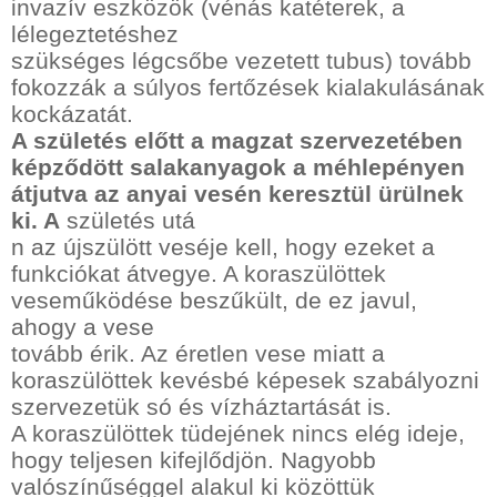
invazív eszközök (vénás katéterek, a
lélegeztetéshez
szükséges légcsőbe vezetett tubus) tovább
fokozzák a súlyos fertőzések kialakulásának
kockázatát.
A születés előtt a magzat szervezetében
képződött salakanyagok a méhlepényen
átjutva az anyai vesén keresztül ürülnek
ki. A
születés utá
n az újszülött veséje kell, hogy ezeket a
funkciókat átvegye. A koraszülöttek
veseműködése beszűkült, de ez javul,
ahogy a vese
tovább érik. Az éretlen vese miatt a
koraszülöttek kevésbé képesek szabályozni
szervezetük só és vízháztartását is.
A koraszülöttek tüdejének nincs elég ideje,
hogy teljesen kifejlődjön. Nagyobb
valószínűséggel alakul ki közöttük