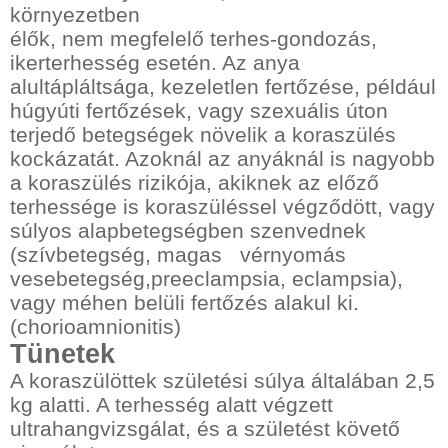
környezetben
élők, nem megfelelő terhes-gondozás,
ikerterhesség esetén. Az anya
alultápláltsága, kezeletlen fertőzése, például
húgyúti fertőzések, vagy szexuális úton
terjedő betegségek növelik a koraszülés
kockázatát. Azoknál az anyáknál is nagyobb
a koraszülés rizikója, akiknek az előző
terhessége is koraszüléssel végződött, vagy
súlyos alapbetegségben szenvednek
(szívbetegség, magas
vérnyomás
vesebetegség,preeclampsia, eclampsia),
vagy méhen belüli fertőzés alakul ki.
(chorioamnionitis)
Tünetek
A koraszülöttek születési súlya általában 2,5
kg alatti. A terhesség alatt végzett
ultrahangvizsgálat, és a születést követő