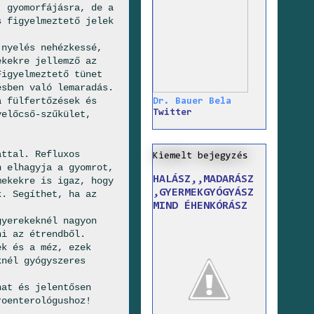
, gyomorfájásra, de a
s figyelmeztető jelek
 nyelés nehézkessé,
ekekre jellemző az
Figyelmeztető tünet
ésben való lemaradás.
a fülfertőzések és
Dr. Bauer Bela
Twitter
yelőcső-szűkület,
attal. Refluxos
Kiemelt bejegyzés
n elhagyja a gyomrot,
HALÁSZ,,MADARÁSZ
mekekre is igaz, hogy
,GYERMEKGYÓGYÁSZ
k. Segíthet, ha az
MIND ÉHENKÓRÁSZ
gyerekeknél nagyon
ni az étrendből.
ek és a méz, ezek
knél gyógyszeres
.
hat és jelentősen
roenterológushoz!