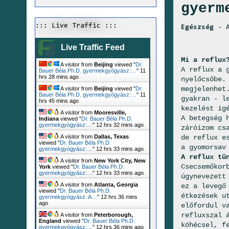
gyerm
::: Live Traffic :::
Egészség
- A
Live Traffic Feed
Mi a reflux
A visitor from
Beijing
viewed "
Dr.
A reflux a 
Bauer Béla Ph.D. gyermekgyógyász:…
"
11
hrs 28 mins ago
nyelőcsőbe.
megjelenhet
A visitor from
Beijing
viewed "
Dr.
Bauer Béla Ph.D. gyermekgyógyász:…
"
11
gyakran - l
hrs 45 mins ago
kezelést ig
A visitor from
Mooresville,
A betegség 
Indiana
viewed "
Dr. Bauer Béla Ph.D.
gyermekgyógyász:…
"
12 hrs 32 mins ago
záróizom cs
de reflux e
A visitor from
Dallas, Texas
viewed "
Dr. Bauer Béla Ph.D.
a gyomorsav
gyermekgyógyász:…
"
12 hrs 33 mins ago
A reflux tü
A visitor from
New York City, New
Csecsemőkor
York
viewed "
Dr. Bauer Béla Ph.D.
gyermekgyógyász:…
"
12 hrs 33 mins ago
úgynevezett
A visitor from
Atlanta, Georgia
ez a levegő
viewed "
Dr. Bauer Béla Ph.D.
étkezések u
gyermekgyógyász: A…
"
12 hrs 36 mins
ago
előfordul v
refluxszal 
A visitor from
Peterborough,
England
viewed "
Dr. Bauer Béla Ph.D.
köhécsel, f
gyermekgyógyász:…
"
12 hrs 36 mins ago