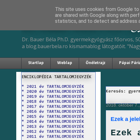
This site uses cookies from Google to d
are shared with Google along with perf
Dr. Bauer Béla Ph.D. 
statistics, and to detect and address 
Dr. Bauer Béla Ph.D. gyermekgyógyász főorvos, 50
a blog.bauerbela.ro kismamablog látogatóit. "Nag
Startlap
Weblap
Önéletrajz
Pápai Pári
ENCIKLOPÉDIA TARTALOMJEGYZÉK
* 2021 év TARTALOMJEGYZÉK
Keresés: gyer
* 2020 év TARTALOMJEGYZÉK
* 2019 év TARTALOMJEGYZÉK
* 2018 év TARTALOMJEGYZÉK
2018. október 7.
* 2017 év TARTALOMJEGYZÉK
* 2016 év TARTALOMJEGYZÉK
* 2015 év TARTALOMJEGYZÉK
Ezek a jel
* 2014 év TARTALOMJEGYZÉK
* 2013 év TARTALOMJEGYZÉK
Ezek 
* 2012 év TARTALOMJEGYZÉK
* 2011 év TARTALOMJEGYZÉK