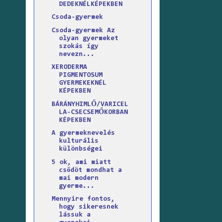
DEDEKNÉLKÉPEKBEN
Csoda-gyermek
Csoda-gyermek Az
olyan gyermeket
szokás így
nevezn...
XERODERMA
PIGMENTOSUM
GYERMEKEKNÉL
KÉPEKBEN
BÁRÁNYHIMLŐ/VARICEL
LA-CSECSEMŐKORBAN
KÉPEKBEN
A gyermeknevelés
kulturális
különbségei
5 ok, ami miatt
csődöt mondhat a
mai modern
gyerme...
Mennyire fontos,
hogy sikeresnek
lássuk a