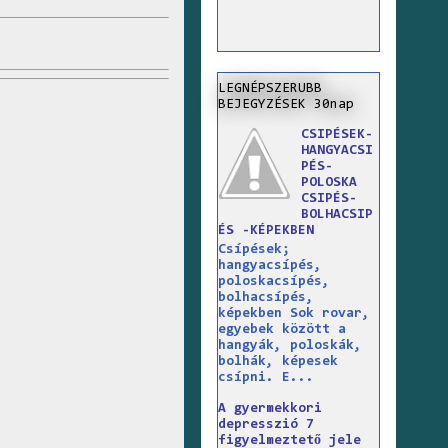
LEGNÉPSZERUBB
BEJEGYZÉSEK 30nap
CSIPÉSEK-
HANGYACSI
PÉS-
POLOSKA
CSIPÉS-
BOLHACSIP
ÉS -KÉPEKBEN
Csípések;
hangyacsípés,
poloskacsípés,
bolhacsípés,
képekben Sok rovar,
egyebek között a
hangyák, poloskák,
bolhák, képesek
csípni. E...
A gyermekkori
depresszió 7
figyelmeztető jele