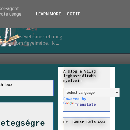
user-agent
erate usage
LEARN MORE
GOT IT
és kezelésével ismerteti meg
k ajánlom figyelmébe." K.L.
A blog a Világ
leghasználtabb
nyelvein
ch box
Powered by
Translate
betegségre
Dr. Bauer Bela www