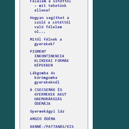
Félelem a sötéttől
– mit tehetünk
ellene?
Hogyan segíthet a
szülő a sötéttől
való félelem
ol...
Mitől félnek a
gyerekek?
PIGMENT
INKONTINENCIA
KLINIKAI FORMÁK
KÉPEKBEN
Lábgomba és
körömgomba
gyerekeknél
A CSECSEMÁK ÉS
GYERMEKEK AKUT
HAEMORÁRGIÁS
ÖDÉMÁJA
Gyermekágyi láz
AMGIO ÖDÉMA
AKNNÉ-/PATTANÁS/KIS