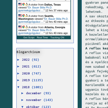
gyakran pan
A visitor from
Dallas, Texas
rekedtség, 
viewed "
Dr. Bauer Béla Ph.D.
gyermekgyógyász:…
"
12 hrs 37 mins ago
lehetnek.
A sav okozt
A visitor from
Seattle,
Washington
viewed "
Dr. Bauer Béla Ph.D.
az étkezés 
gyermekgyógyász:…
"
12 hrs 40 mins ago
étvágytalan
A visitor from
Atlanta, Georgia
lehet a kis
viewed "
Dr. Bauer Béla Ph.D.
gyermekgyógyász:…
"
12 hrs 40 mins ago
A kezeletle
Get Script
Real Time
Tracking ON
orrmellékür
piciknél ak
A reflux ke
Blogarchívum
A reflux vi
babáknál ki
►
2022
(92)
és a nyelőc
►
nem szabad 
2021
(612)
ágyuk fejvé
►
2020
(747)
A reflux tü
►
gyakori a t
2019
(1135)
Kerülendők 
▼
2018
(1081)
ugyanis tov
►
december
(93)
kezelés és 
A reflux bá
►
november
(143)
rontja az é
▼
október
(123)
#1 Dr.Bauer