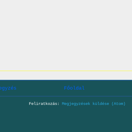
egyzés
Főoldal
Feliratkozás:
Megjegyzések küldése (Atom)