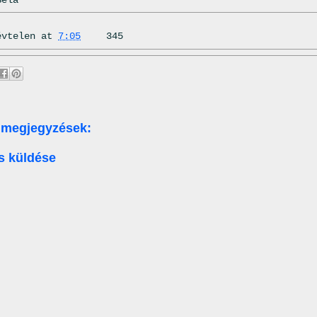
évtelen
at
7:05
345
 megjegyzések:
s küldése