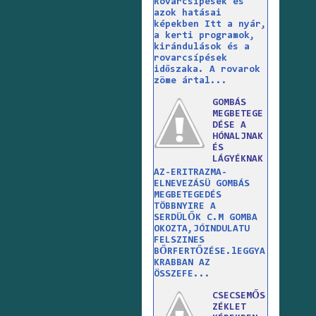
Rovarcsípések és
azok hatásai
képekben Itt a nyár,
a kerti programok,
kirándulások és a
rovarcsípések
időszaka. A rovarok
zöme ártal...
GOMBÁS
MEGBETEGE
DÉSE A
HÓNALJNAK
ÉS
LÁGYÉKNAK
AZ-ERITRAZMA-
ELNEVEZÁSÜ GOMBÁS
MEGBETEGEDÉS
TÖBBNYIRE A
SERDÜLŐK C.M GOMBA
OKOZTA,JÓINDULATU
FELSZINES
BŐRFERTŐZÉSE.lEGGYA
KRABBAN AZ
ÖSSZEFE...
CSECSEMŐS
ZÉKLET