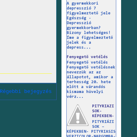
A gyermekkori
depresszió 7
figyelmeztető jele
Egészség -
Depresszió
gyermekkorban?
Bizony lehetséges!
Íme a figyelmeztető
jelek és a
depress...
Fenyegető vetélés
Fenyegető vetélés
Fenyegető vetélésnek
nevezzük az az
állapotot, amikor a
terhesség 20. hete
előtt a várandós
Régebbi bejegyzés
kismama hüvelyi
vérz...
PITYRIAZI
SOK-
KÉPEKBEN-
PITYRIÁZI
SOK –
KÉPEKBEN- PITYRIASIS
VERZICOLOR-NAPGOMBA-