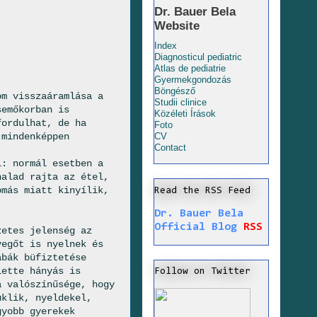
Dr. Bauer Bela
Website
Index
Diagnosticul pediatric
Atlas de pediatrie
Gyermekgondozás
Böngésző
om visszaáramlása a
Studii clinice
semőkorban is
Közéleti Írások
fordulhat, de ha
Foto
 mindenképpen
CV
Contact
l: normál esetben a
halad rajta az étel,
omás miatt kinyílik,
Read the RSS Feed
Dr. Bauer Bela
Official Blog
RSS
zetes jelenség az
vegőt is nyelnek és
abák büfiztetése
lette hányás is
Follow on Twitter
a valószínűsége, hogy
uklik, nyeldekel,
gyobb gyerekek