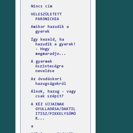
Nincs cím
VELESZÜLETETT
PARONICHIA
Amikor hazudik a
gyerek
Így kezeld, ha
hazudik a gyerek!
- Hogy
megmaradjo...
A gyermek
őszinteségre
nevelése
Az óvodáskori
hazugságokról
Álnok, hazug - vagy
csak szépít?
A KÉZ UJJAINAK
GYULLADÁSA/DAKTIL
ITISZ/PIKKELYSÖMÖ
R...
a