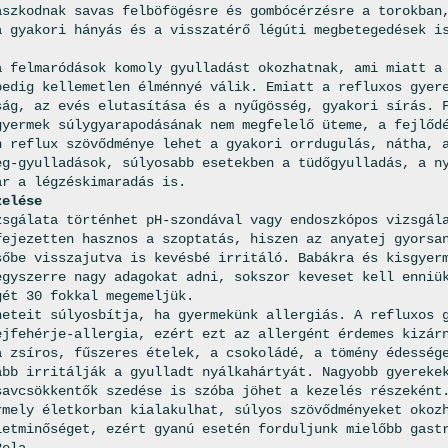
aszkodnak savas felböfögésre és gombócérzésre a torokban
a gyakori hányás és a visszatérő légúti megbetegedések i
a felmaródások komoly gyulladást okozhatnak, ami miatt a
pedig kellemetlen élménnyé válik. Emiatt a refluxos gyer
ság, az evés elutasítása és a nyűgösség, gyakori sírás. 
gyermek súlygyarapodásának nem megfelelő üteme, a fejlőd
n reflux szövődménye lehet a gyakori orrdugulás, nátha, 
eg-gyulladások, súlyosabb esetekben a tüdőgyulladás, a n
ár a légzéskimaradás is.
zelése
zsgálata történhet pH-szondával vagy endoszkópos vizsgál
fejezetten hasznos a szoptatás, hiszen az anyatej gyorsa
sőbe visszajutva is kevésbé irritáló. Babákra és kisgyer
egyszerre nagy adagokat adni, sokszor keveset kell enniü
gét 30 fokkal megemeljük.
neteit súlyosbítja, ha gyermekünk allergiás. A refluxos 
ejfehérje-allergia, ezért ezt az allergént érdemes kizár
a zsíros, fűszeres ételek, a csokoládé, a tömény édesség
ább irritálják a gyulladt nyálkahártyát. Nagyobb gyereke
savcsökkentők szedése is szóba jöhet a kezelés részeként
rmely életkorban kialakulhat, súlyos szövődményeket okoz
letminőséget, ezért gyanú esetén forduljunk mielőbb gast
Bela