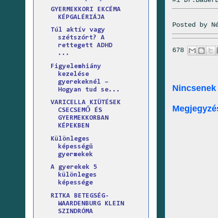
GYERMEKKORI EKCÉMA
KÉPGALÉRIÁJA
Posted by
N
Túl aktív vagy
szétszórt? A
rettegett ADHD
678
...
Figyelemhiány
kezelése
gyerekeknél –
Nincsenek
Hogyan tud se...
VARICELLA KIÜTÉSEK
Megjegyzé
CSECSEMŐ ÉS
GYERMEKKORBAN
KÉPEKBEN
Különleges
képességű
gyermekek
A gyerekek 5
különleges
képessége
RITKA BETEGSÉG-
WAARDENBURG KLEIN
SZINDRÓMA