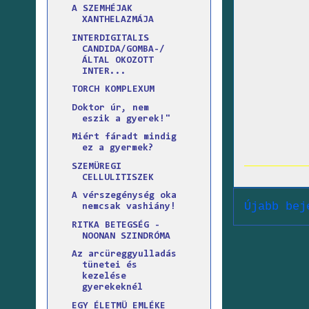
A SZEMHÉJAK
XANTHELAZMÁJA
INTERDIGITALIS
CANDIDA/GOMBA-/
ÁLTAL OKOZOTT
INTER...
TORCH KOMPLEXUM
Doktor úr, nem
eszik a gyerek!"
Miért fáradt mindig
ez a gyermek?
SZEMÜREGI
CELLULITISZEK
A vérszegénység oka
Újabb bej
nemcsak vashiány!
RITKA BETEGSÉG -
NOONAN SZINDRÓMA
Az arcüreggyulladás
tünetei és
kezelése
gyerekeknél
EGY ÉLETMÜ EMLÉKE