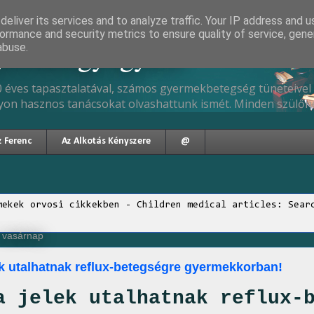
eliver its services and to analyze traffic. Your IP address and 
ormance and security metrics to ensure quality of service, gen
gyermekgyógyász
abuse.
 éves tapasztalatával, számos gyermekbetegség tüneteivel 
yon hasznos tanácsokat olvashattunk ismét. Minden szülőne
z Ferenc
Az Alkotás Kényszere
@
mekek orvosi cikkekben - Children medical articles: Sear
, vasárnap
ek utalhatnak reflux-betegségre gyermekkorban!
a jelek utalhatnak reflux-