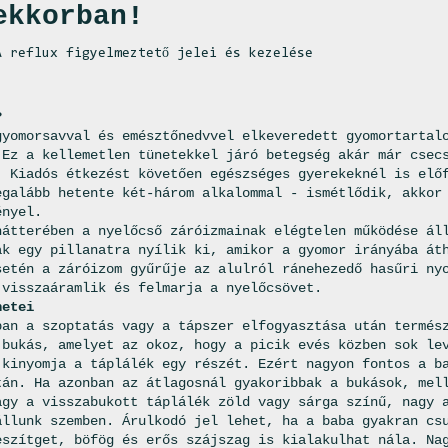
ekkorban!
 reflux figyelmeztető jelei és kezelése
?
gyomorsavval és emésztőnedvvel elkeveredett gyomortartal
 Ez a kellemetlen tünetekkel járó betegség akár már csec
. Kiadós étkezést követően egészséges gyerekeknél is elő
egalább hetente két-három alkalommal - ismétlődik, akkor
ényel.
hátterében a nyelőcső záróizmainak elégtelen működése ál
ak egy pillanatra nyílik ki, amikor a gyomor irányába át
setén a záróizom gyűrűje az alulról ránehezedő hasűri ny
 visszaáramlik és felmarja a nyelőcsövet.
netei
ban a szoptatás vagy a tápszer elfogyasztása után termés
 bukás, amelyet az okoz, hogy a picik evés közben sok le
 kinyomja a táplálék egy részét. Ezért nagyon fontos a b
tán. Ha azonban az átlagosnál gyakoribbak a bukások, mel
agy a visszabukott táplálék zöld vagy sárga színű, nagy 
állunk szemben. Árulkodó jel lehet, ha a baba gyakran cs
eszítget, böfög és erős szájszag is kialakulhat nála. Na