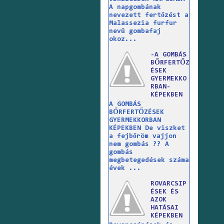
A napgombának
nevezett fertőzést a
Malassezia furfur
nevű gombafaj
okoz...
-A GOMBÁS
BŐRFERTŐZ
ÉSEK
GYERMEKKO
RBAN-
KÉPEKBEN
A GOMBÁS
BŐRFERTŐZÉSEK
GYERMEKKORBAN
KÉPEKBEN De viszket
a fejbőröm vajjon
nem gombás ?? A
gombás
megbetegedések száma
évek ...
ROVARCSIP
ÉSEK ÉS
AZOK
HATÁSAI
KÉPEKBEN