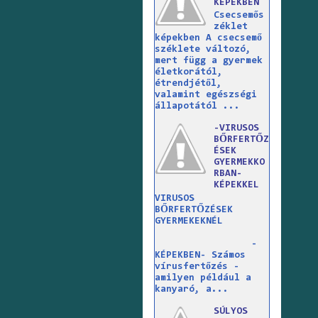
KÉPEKBEN
Csecsemős
zéklet
képekben A csecsemő
széklete változó,
mert függ a gyermek
életkorától,
étrendjétől,
valamint egészségi
állapotától ...
-VIRUSOS
BŐRFERTŐZ
ÉSEK
GYERMEKKO
RBAN-
KÉPEKKEL
VIRUSOS
BŐRFERTŐZÉSEK
GYERMEKEKNÉL
-
KÉPEKBEN- Számos
vírusfertőzés -
amilyen például a
kanyaró, a...
SÚLYOS