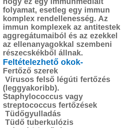
hogy ez egy immunmediált
folyamat, esetleg egy immun
komplex rendellenesség. Az
immun komplexek az antitestek
aggregátumaiból és az ezekkel
az ellenanyagokkal szembeni
részecskékből állnak.
Feltételezhető okok-
Fertőző szerek
Vírusos felső légúti fertőzés
(leggyakoribb).
Staphylococcus vagy
streptococcus fertőzések
Tüdőgyulladás
Tüdő tuberkulózis