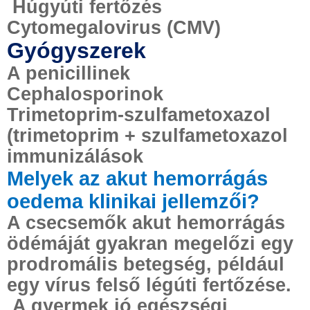
Húgyúti fertőzés
Cytomegalovirus (CMV)
Gyógyszerek
A penicillinek
Cephalosporinok
Trimetoprim-szulfametoxazol
(trimetoprim + szulfametoxazol
immunizálások
Melyek az akut hemorrágás
oedema klinikai jellemzői?
A csecsemők akut hemorrágás
ödémáját gyakran megelőzi egy
prodromális betegség, például
egy vírus felső légúti fertőzése.
A gyermek jó egészségi