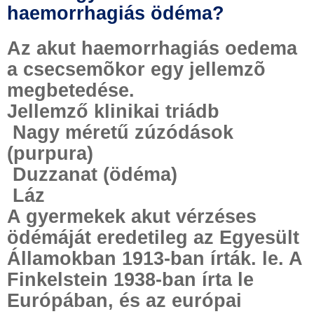
haemorrhagiás ödéma?
Az akut haemorrhagiás oedema
a csecsemõkor egy jellemzõ
megbetedése.
Jellemző klinikai triádb
Nagy méretű zúzódások
(purpura)
Duzzanat (ödéma)
Láz
A gyermekek akut vérzéses
ödémáját eredetileg az Egyesült
Államokban 1913-ban írták. le. A
Finkelstein 1938-ban írta le
Európában, és az európai