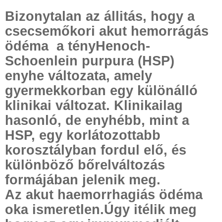
Bizonytalan az állitás, hogy a
csecsemőkori akut hemorrágás
ödéma
a tényHenoch-
Schoenlein purpura (HSP)
enyhe változata, amely
gyermekkorban egy különálló
klinikai változat. Klinikailag
hasonló, de enyhébb, mint a
HSP, egy korlátozottabb
korosztályban fordul elő, és
különböző bőrelváltozás
formájában jelenik meg.
Az akut haemorrhagiás ödéma
oka ismeretlen.Úgy itélik meg