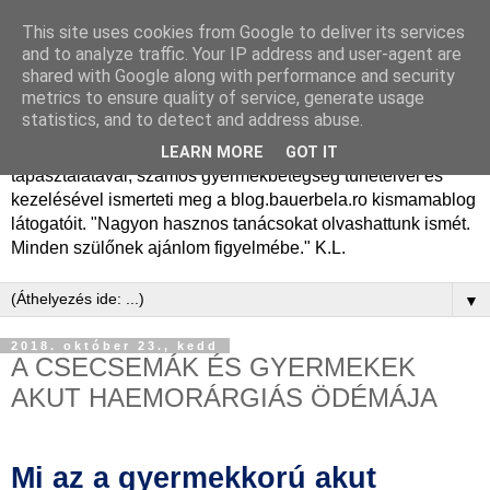
This site uses cookies from Google to deliver its services
Dr. Bauer Béla Ph.D.
and to analyze traffic. Your IP address and user-agent are
shared with Google along with performance and security
gyermekgyógyász
metrics to ensure quality of service, generate usage
statistics, and to detect and address abuse.
Dr. Bauer Béla Ph.D. gyermekgyógyász főorvos, 50 éves
LEARN MORE
GOT IT
tapasztalatával, számos gyermekbetegség tüneteivel és
kezelésével ismerteti meg a blog.bauerbela.ro kismamablog
látogatóit. "Nagyon hasznos tanácsokat olvashattunk ismét.
Minden szülőnek ajánlom figyelmébe." K.L.
▼
2018. október 23., kedd
A CSECSEMÁK ÉS GYERMEKEK
AKUT HAEMORÁRGIÁS ÖDÉMÁJA
Mi az a gyermekkorú akut