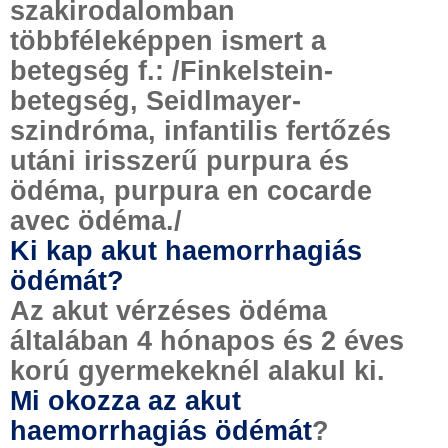
szakirodalomban
többféleképpen ismert a
betegség f.: /Finkelstein-
betegség, Seidlmayer-
szindróma, infantilis fertőzés
utáni irisszerű purpura és
ödéma, purpura en cocarde
avec ödéma./
Ki kap akut haemorrhagiás
ödémát?
Az akut vérzéses ödéma
általában 4 hónapos és 2 éves
korú gyermekeknél alakul ki.
Mi okozza az akut
haemorrhagiás ödémát
?