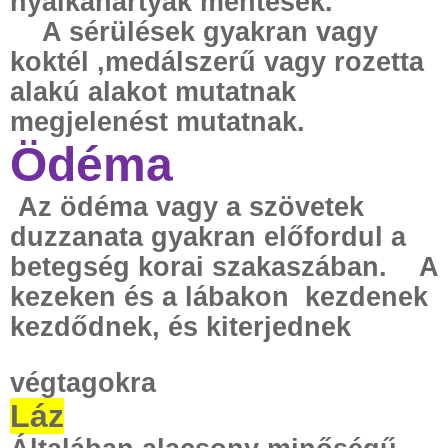
nyálkahártyák mentesek.
A sérülések gyakran vagy
koktél ,medálszerű vagy rozetta
alakú alakot mutatnak
megjelenést mutatnak.
Ödéma
Az ödéma vagy a szövetek
duzzanata gyakran előfordul a
betegség korai szakaszában. A
kezeken és a lábakon
kezdenek
kezdődnek, és kiterjednek
végtagokra
Láz