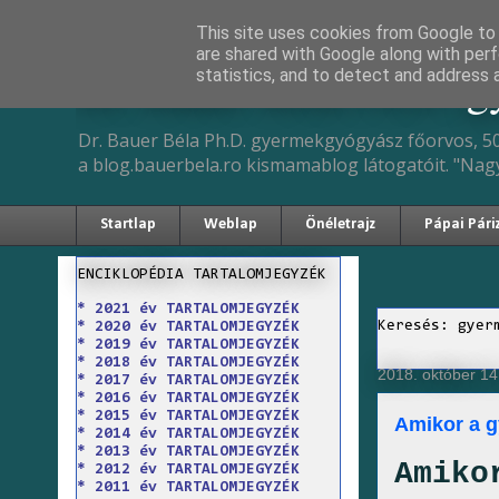
This site uses cookies from Google to d
are shared with Google along with perf
Dr. Bauer Béla Ph.D. 
statistics, and to detect and address 
Dr. Bauer Béla Ph.D. gyermekgyógyász főorvos, 50
a blog.bauerbela.ro kismamablog látogatóit. "Nag
Startlap
Weblap
Önéletrajz
Pápai Pári
ENCIKLOPÉDIA TARTALOMJEGYZÉK
* 2021 év TARTALOMJEGYZÉK
Keresés: gyer
* 2020 év TARTALOMJEGYZÉK
* 2019 év TARTALOMJEGYZÉK
* 2018 év TARTALOMJEGYZÉK
2018. október 14
* 2017 év TARTALOMJEGYZÉK
* 2016 év TARTALOMJEGYZÉK
* 2015 év TARTALOMJEGYZÉK
Amikor a gy
* 2014 év TARTALOMJEGYZÉK
* 2013 év TARTALOMJEGYZÉK
Amiko
* 2012 év TARTALOMJEGYZÉK
* 2011 év TARTALOMJEGYZÉK