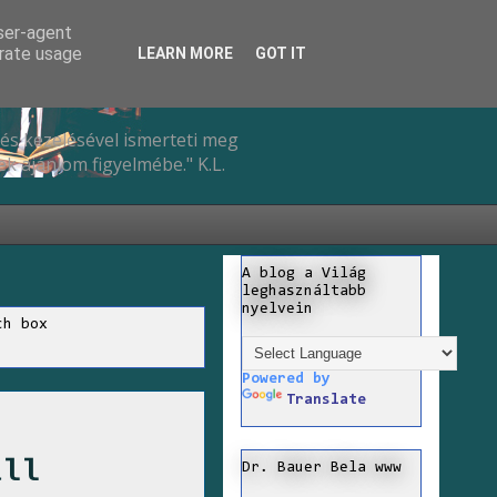
user-agent
erate usage
LEARN MORE
GOT IT
és kezelésével ismerteti meg
k ajánlom figyelmébe." K.L.
A blog a Világ
leghasználtabb
nyelvein
ch box
Powered by
Translate
áll
Dr. Bauer Bela www