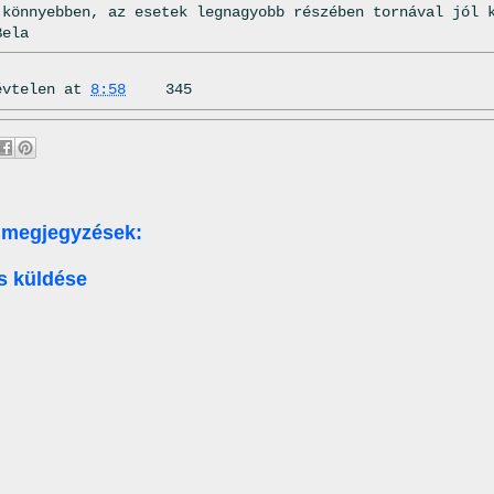
 könnyebben, az esetek legnagyobb részében tornával jól 
Bela
évtelen
at
8:58
345
 megjegyzések:
s küldése