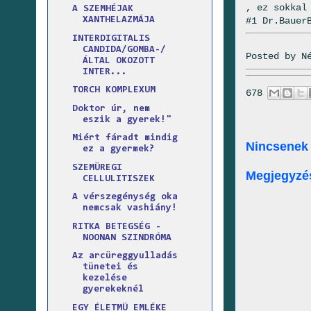
, ez sokkal
A SZEMHÉJAK
#1 Dr.Bauer
XANTHELAZMÁJA
INTERDIGITALIS
CANDIDA/GOMBA-/
Posted by
N
ÁLTAL OKOZOTT
INTER...
TORCH KOMPLEXUM
678
Doktor úr, nem
eszik a gyerek!"
Miért fáradt mindig
Nincsenek
ez a gyermek?
SZEMÜREGI
Megjegyzé
CELLULITISZEK
A vérszegénység oka
nemcsak vashiány!
RITKA BETEGSÉG -
NOONAN SZINDRÓMA
Az arcüreggyulladás
tünetei és
kezelése
gyerekeknél
EGY ÉLETMÜ EMLÉKE