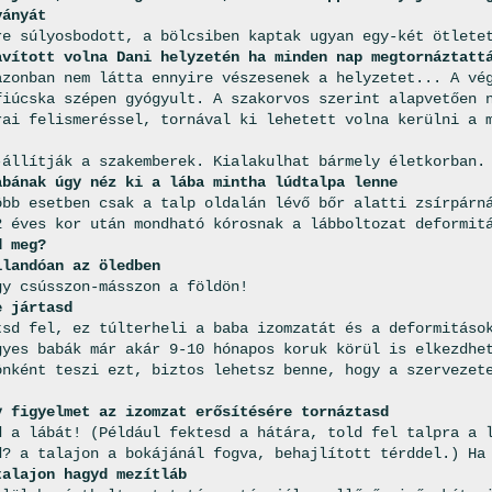
ványát
re súlyosbodott, a bölcsiben kaptak ugyan egy-két ötlete
avított volna Dani helyzetén ha minden nap megtornáztatt
azonban nem látta ennyire vészesenek a helyzetet... A vé
fiúcska szépen gyógyult. A szakorvos szerint alapvetően 
rai felismeréssel, tornával ki lehetett volna kerülni a 
-állítják a szakemberek. Kialakulhat bármely életkorban.
abának úgy néz ki a lába mintha lúdtalpa lenne
öbb esetben csak a talp oldalán lévő bőr alatti zsírpárn
2 éves kor után mondható kórosnak a lábboltozat deformit
d meg?
llandóan az öledben
gy csússzon-másszon a földön!
e jártasd
tsd fel, ez túlterheli a baba izomzatát és a deformitáso
gyes babák már akár 9-10 hónapos koruk körül is elkezdhe
önként teszi ezt, biztos lehetsz benne, hogy a szervezet
y figyelmet az izomzat erősítésére tornáztasd
d a lábát! (Például fektesd a hátára, told fel talpra a 
d? a talajon a bokájánál fogva, behajlított térddel.) Ha
talajon hagyd mezítláb