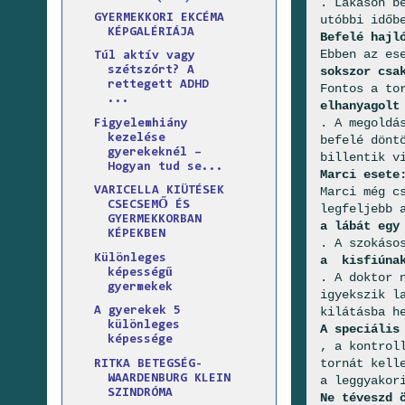
. Lakáson b
GYERMEKKORI EKCÉMA
utóbbi időb
KÉPGALÉRIÁJA
Befelé hajl
Ebben az es
Túl aktív vagy
sokszor csa
szétszórt? A
rettegett ADHD
Fontos a to
...
elhanyagolt
. A megoldá
Figyelemhiány
kezelése
befelé dönt
gyerekeknél –
billentik v
Hogyan tud se...
Marci esete
Marci még c
VARICELLA KIÜTÉSEK
CSECSEMŐ ÉS
legfeljebb 
GYERMEKKORBAN
a lábát egy
KÉPEKBEN
. A szokáso
Különleges
a kisfiúnak
képességű
. A doktor 
gyermekek
igyekszik l
kilátásba h
A gyerekek 5
különleges
A speciális
képessége
, a kontrol
tornát kell
RITKA BETEGSÉG-
WAARDENBURG KLEIN
a leggyakor
SZINDRÓMA
Ne téveszd 