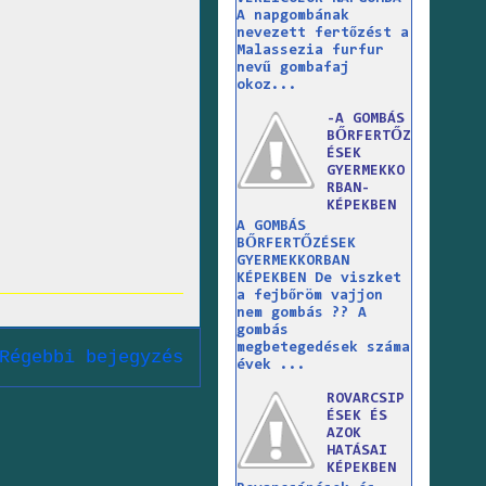
A napgombának
nevezett fertőzést a
Malassezia furfur
nevű gombafaj
okoz...
-A GOMBÁS
BŐRFERTŐZ
ÉSEK
GYERMEKKO
RBAN-
KÉPEKBEN
A GOMBÁS
BŐRFERTŐZÉSEK
GYERMEKKORBAN
KÉPEKBEN De viszket
a fejbőröm vajjon
nem gombás ?? A
gombás
megbetegedések száma
Régebbi bejegyzés
évek ...
ROVARCSIP
ÉSEK ÉS
AZOK
HATÁSAI
KÉPEKBEN