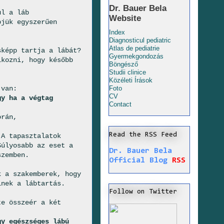
Dr. Bauer Bela
ül a láb
Website
bjük egyszerűen
Index
Diagnosticul pediatric
Atlas de pediatrie
sképp tartja a lábát?
Gyermekgondozás
lkozni, hogy később
Böngésző
Studii clinice
Közéleti Írások
 van:
Foto
CV
gy ha a végtag
Contact
orán,
Read the RSS Feed
 A tapasztalatok
Súlyosabb az eset a
Dr. Bauer Bela
szemben.
Official Blog
RSS
k a szakemberek, hogy
inek a lábtartás.
Follow on Twitter
te összeér a két
gy egészséges lábú