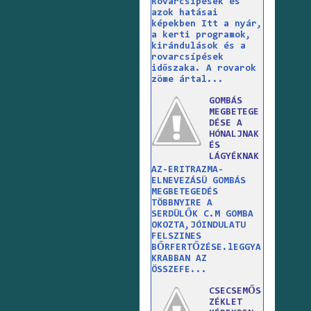
Rovarcsípések és
azok hatásai
képekben Itt a nyár,
a kerti programok,
kirándulások és a
rovarcsípések
időszaka. A rovarok
zöme ártal...
GOMBÁS
MEGBETEGE
DÉSE A
HÓNALJNAK
ÉS
LÁGYÉKNAK
AZ-ERITRAZMA-
ELNEVEZÁSÜ GOMBÁS
MEGBETEGEDÉS
TÖBBNYIRE A
SERDÜLŐK C.M GOMBA
OKOZTA,JÓINDULATU
FELSZINES
BŐRFERTŐZÉSE.lEGGYA
KRABBAN AZ
ÖSSZEFE...
CSECSEMŐS
ZÉKLET