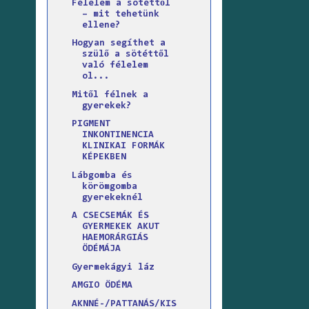
Félelem a sötéttől
– mit tehetünk
ellene?
Hogyan segíthet a
szülő a sötéttől
való félelem
ol...
Mitől félnek a
gyerekek?
PIGMENT
INKONTINENCIA
KLINIKAI FORMÁK
KÉPEKBEN
Lábgomba és
körömgomba
gyerekeknél
A CSECSEMÁK ÉS
GYERMEKEK AKUT
HAEMORÁRGIÁS
ÖDÉMÁJA
Gyermekágyi láz
AMGIO ÖDÉMA
AKNNÉ-/PATTANÁS/KIS