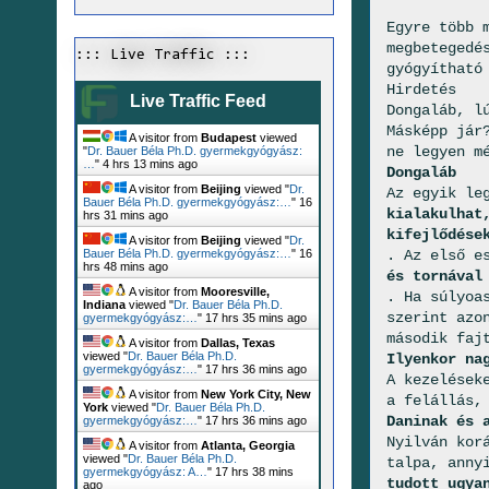
Egyre több 
megbetegedé
::: Live Traffic :::
gyógyítható
Hirdetés
Live Traffic Feed
Dongaláb, l
Másképp jár
A visitor from
Budapest
viewed
ne legyen m
"
Dr. Bauer Béla Ph.D. gyermekgyógyász:
…
"
4 hrs 13 mins ago
Dongaláb
A visitor from
Beijing
viewed "
Dr.
Az egyik le
Bauer Béla Ph.D. gyermekgyógyász:…
"
16
kialakulhat
hrs 31 mins ago
kifejlődése
A visitor from
Beijing
viewed "
Dr.
. Az első e
Bauer Béla Ph.D. gyermekgyógyász:…
"
16
hrs 48 mins ago
és tornával
A visitor from
Mooresville,
. Ha súlyoa
Indiana
viewed "
Dr. Bauer Béla Ph.D.
szerint azo
gyermekgyógyász:…
"
17 hrs 35 mins ago
második faj
A visitor from
Dallas, Texas
viewed "
Dr. Bauer Béla Ph.D.
Ilyenkor na
gyermekgyógyász:…
"
17 hrs 36 mins ago
A kezelések
A visitor from
New York City, New
a felállás,
York
viewed "
Dr. Bauer Béla Ph.D.
Daninak és 
gyermekgyógyász:…
"
17 hrs 36 mins ago
Nyilván kor
A visitor from
Atlanta, Georgia
viewed "
Dr. Bauer Béla Ph.D.
talpa, anny
gyermekgyógyász: A…
"
17 hrs 38 mins
tudott ugya
ago