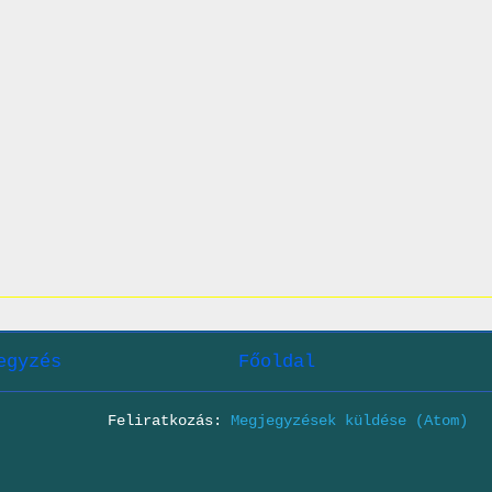
egyzés
Főoldal
Feliratkozás:
Megjegyzések küldése (Atom)