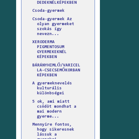
DEDEKNÉLKÉPEKBEN
Csoda-gyermek
Csoda-gyermek Az
olyan gyermeket
szokás így
nevezn...
XERODERMA
PIGMENTOSUM
GYERMEKEKNÉL
KÉPEKBEN
BÁRÁNYHIMLŐ/VARICEL
LA-CSECSEMŐKORBAN
KÉPEKBEN
A gyermeknevelés
kulturális
különbségei
5 ok, ami miatt
csődöt mondhat a
mai modern
gyerme...
Mennyire fontos,
hogy sikeresnek
lássuk a