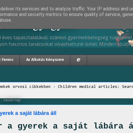
eliver its services and to analyze traffic. Your IP address and 
ormance and security metrics to ensure quality of service, gen
gyermekgyógyász
abuse.
 éves tapasztalatával, számos gyermekbetegség tüneteivel 
yon hasznos tanácsokat olvashattunk ismét. Minden szülőne
z Ferenc
Az Alkotás Kényszere
@
mekek orvosi cikkekben - Children medical articles: Sear
., vasárnap
erek a saját lábára áll
r a gyerek a saját lábára 