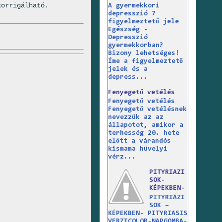
korrigálható.
A gyermekkori
depresszió 7
figyelmeztető jele
Egészség -
Depresszió
gyermekkorban?
Bizony lehetséges!
Íme a figyelmeztető
jelek és a
depress...
Fenyegető vetélés
Fenyegető vetélés
Fenyegető vetélésnek
nevezzük az az
állapotot, amikor a
terhesség 20. hete
előtt a várandós
kismama hüvelyi
vérz...
PITYRIAZI
SOK-
KÉPEKBEN-
PITYRIÁZI
SOK –
KÉPEKBEN- PITYRIASIS
VERZICOLOR-NAPGOMBA-