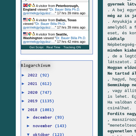
gyermek lát
A visitor from
Peterborough,
. A baj egy
England
viewed "
Dr. Bauer Béla Ph.D.
gyermekgyógyász:…
"
17 hrs 39 mins ago
még az is j
A visitor from
Dallas, Texas
. Anyukája 
viewed "
Dr. Bauer Béla Ph.D.
amelyből a 
gyermekgyógyász:…
"
17 hrs 39 mins ago
eset, és ko
A visitor from
Seattle,
Washington
viewed "
Dr. Bauer Béla Ph.D.
Lúdtalp
gyermekgyógyász:…
"
17 hrs 42 mins ago
Népbetegség
Get Script
Real Time
Tracking ON
minden kiab
, de a legt
látszatot. 
Blogarchívum
Hogyan előz
Ne tartsd á
►
2022
(92)
, hagyd, ho
►
2021
(612)
Semmiképp n
, vagy állí
►
2020
(747)
is lehet. E
►
2019
(1135)
Ha valóban 
csinálhat.
▼
2018
(1081)
Fordíts nag
►
december
(93)
, masszíroz
"meneteltes
►
november
(143)
egyenetlen 
▼
október
(123)