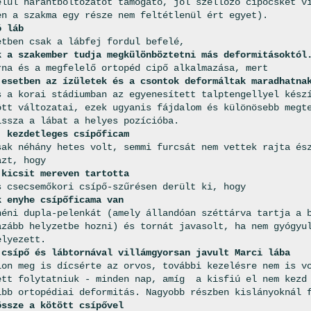
elül harántboltozatot támogató, jól szellőző cipőcskét v
en a szakma egy része nem feltétlenül ért egyet).
ó láb
etben csak a lábfej fordul befelé,
k a szakember tudja megkülönböztetni más deformitásoktól
rna és a megfelelő ortopéd cipő alkalmazása, mert
 esetben az ízületek és a csontok deformáltak maradhatna
s a korai stádiumban az egyenesített talptengellyel kész
ött változatai, ezek ugyanis fájdalom és különösebb megt
issza a lábat a helyes pozícióba.
: kezdetleges csípőficam
sak néhány hetes volt, semmi furcsát nem vettek rajta és
azt, hogy
 kicsit mereven tartotta
s csecsemőkori csípő-szűrésen derült ki, hogy
 enyhe csípőficama van
néni dupla-pelenkát (amely állandóan széttárva tartja a 
azább helyzetbe hozni) és tornát javasolt, ha nem gyógyu
elyezett.
 csípő és lábtornával villámgyorsan javult Marci lába
lon meg is dícsérte az orvos, további kezelésre nem is v
ett folytatniuk - minden nap, amíg a kisfiú el nem kezd
ibb ortopédiai deformitás. Nagyobb részben kislányoknál 
össze a kötött csípővel