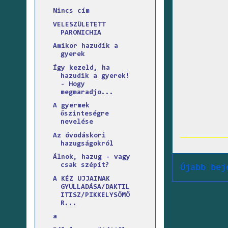
Nincs cím
VELESZÜLETETT
PARONICHIA
Amikor hazudik a
gyerek
Így kezeld, ha
hazudik a gyerek!
- Hogy
megmaradjo...
A gyermek
őszinteségre
nevelése
Az óvodáskori
hazugságokról
Álnok, hazug - vagy
csak szépít?
Újabb bej
A KÉZ UJJAINAK
GYULLADÁSA/DAKTIL
ITISZ/PIKKELYSÖMÖ
R...
a