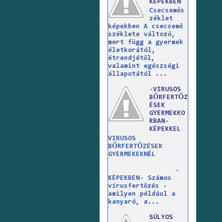
KÉPEKBEN
Csecsemős
zéklet
képekben A csecsemő
széklete változó,
mert függ a gyermek
életkorától,
étrendjétől,
valamint egészségi
állapotától ...
-VIRUSOS
BŐRFERTŐZ
ÉSEK
GYERMEKKO
RBAN-
KÉPEKKEL
VIRUSOS
BŐRFERTŐZÉSEK
GYERMEKEKNÉL
-
KÉPEKBEN- Számos
vírusfertőzés -
amilyen például a
kanyaró, a...
SÚLYOS