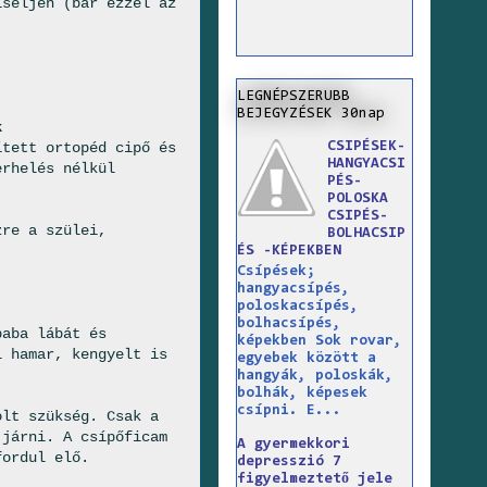
iseljen (bár ezzel az
.
LEGNÉPSZERUBB
BEJEGYZÉSEK 30nap
k
CSIPÉSEK-
ített ortopéd cipő és
HANGYACSI
erhelés nélkül
PÉS-
POLOSKA
CSIPÉS-
zre a szülei,
BOLHACSIP
ÉS -KÉPEKBEN
Csípések;
hangyacsípés,
poloskacsípés,
bolhacsípés,
baba lábát és
képekben Sok rovar,
l hamar, kengyelt is
egyebek között a
hangyák, poloskák,
bolhák, képesek
csípni. E...
olt szükség. Csak a
 járni. A csípőficam
A gyermekkori
fordul elő.
depresszió 7
figyelmeztető jele