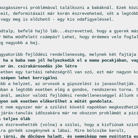
mozgásszervi problémával találkozni a babáknál. Ezek köz
seit, deformitásait már korán észreveheted, sőt a legtöb
 vagy meg is előzhető - egy kis odafigyeléssel.
údtalp, befelé hajló láb...észrevetted, hogy a gyerek má
? Néha módfelett csámpás? Lehet, hogy érdemes vele fogla
ég nagyobb a baj.
ggyakoribb fejlődési rendellenesség, melynek két fajtája
, ha a baba nem jól helyezkedik el a mama pocakjában, va
kor ún. csírakárosodás jön létre
setben egy tartási nehézségről van szó, ezt már nagyon k
 szépen lehet korrigálni
sbb a helyzet, az orvosok a gipszelést is javasolhatják.
nban a legtöbb esetben elég a gondos, rendszeres torna. 
tánál, amikor valódi fejlődési rendellenességgel állunk 
gyon sok esetben előkerülhet a műtét gondolata.
et nem egyszer már a szülést követő napokban megkezdheti
 járás-tanulás időszakára már ne okozzon problámát a pic
a teljes óláb
án észrevehették (volna) a szülei, hogy a kisfiúnak szin
ira görbék szegénynek a lábai. Mire bölcsibe került,
n járni, de döcögve haladt, és semmiképp nem nyújtotta e