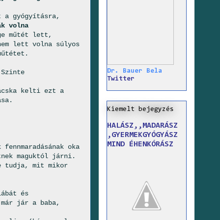
t a gyógyításra,
ák volna
ge műtét lett,
nem lett volna súlyos
műtétet.
Dr. Bauer Bela
 Szinte
Twitter
ácska kelti ezt a
ása.
Kiemelt bejegyzés
HALÁSZ,,MADARÁSZ
,GYERMEKGYÓGYÁSZ
MIND ÉHENKÓRÁSZ
k fennmaradásának oka
tnek maguktól járni.
e tudja, mit mikor
lábát és
 már jár a baba,