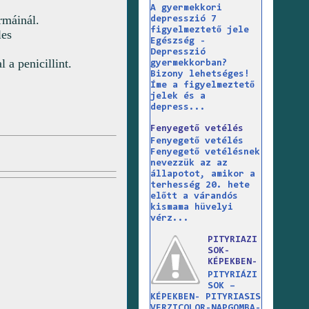
A gyermekkori
rmáinál.
depresszió 7
figyelmeztető jele
les
Egészség -
Depresszió
 a penicillint.
gyermekkorban?
Bizony lehetséges!
Íme a figyelmeztető
jelek és a
depress...
Fenyegető vetélés
Fenyegető vetélés
Fenyegető vetélésnek
nevezzük az az
állapotot, amikor a
terhesség 20. hete
előtt a várandós
kismama hüvelyi
vérz...
PITYRIAZI
SOK-
KÉPEKBEN-
PITYRIÁZI
SOK –
KÉPEKBEN- PITYRIASIS
VERZICOLOR-NAPGOMBA-