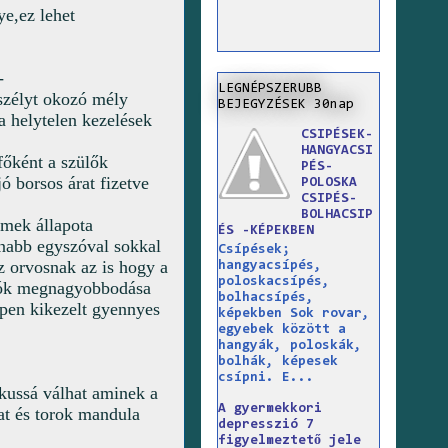
e,ez lehet
-
LEGNÉPSZERUBB
eszélyt okozó mély
BEJEGYZÉSEK 30nap
a helytelen kezelések
CSIPÉSEK-
HANGYACSI
főként a szülők
PÉS-
ó borsos árat fizetve
POLOSKA
CSIPÉS-
BOLHACSIP
rmek állapota
ÉS -KÉPEKBEN
anabb egyszóval sokkal
Csípések;
 orvosnak az is hogy a
hangyacsípés,
poloskacsípés,
somók megnagyobbodása
bolhacsípés,
ppen kikezelt gyennyes
képekben Sok rovar,
egyebek között a
hangyák, poloskák,
bolhák, képesek
csípni. E...
ikussá válhat aminek a
A gyermekkori
at és torok mandula
depresszió 7
figyelmeztető jele