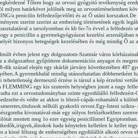
egkérdezné Tőlem hogy az orvosi gyógyitó
tevékenység ere
l milyen határkövet jelölnék meg az orvostörténelemben köv
/a penicilin felfedezője/előtti és az Ő utáni korszakot.De 
ényem szerint szerint az emberiség történetének egyik legál
apasztalatával a tarsolyomban és kb 6o-7o évvel a felfedezés 
gy a penicillin a gyermekgyógyászat kezelési arzenáljában 
helyét bizonyos betegségek kezelésében és még mindig Ő az 
lmúlt évben jelent egy dolgozatom-Szatmár város kórházainak
 a dolgozathoz gyűjtöttem dokumentációs anyagot és megren
8-dik század elején egy skárlát járvány következtében 487 g
ében.A gyermekhalál mindig utánozhatatlan döbbenetként ha
i tehetetlenség dermesztő érzése is társul a kép érzelmi vetü
n FLEMMING egy kis szuterén helységben jutott a nagy felf
tudta ezt a orvostudományban szinte egyedülálló felfedezést
edzselte-és védte az akkor is létező-cápák-rohamától a külön
iismeretes,titulusok nélküli gyakorló orvost.Egy-Isteni szikra
észgomba kivonatával-már egy súlyos fertőzéksekben szenvedő
pilótát mentett meg 1o ezer egység penicillinnel Egyiptomban.
tkedők,irigyek,álnokok hada kénytelen kelletlen le kellet tegy
on a kissé félszeg de emberségében egydülállót alkotó orvos el