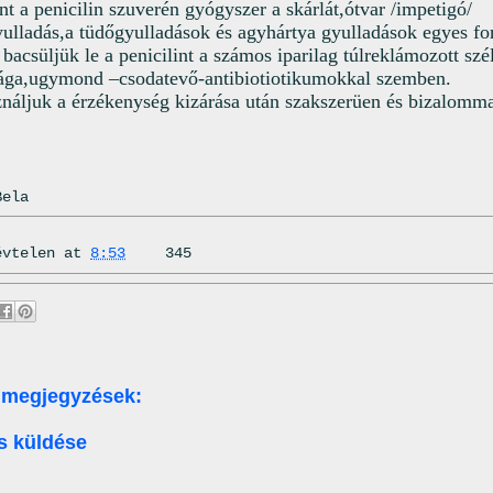
t a penicilin szuverén gyógyszer a skárlát,ótvar /impetigó/
ulladás,a tüdőgyulladások és agyhártya gyulladások egyes fo
 bacsüljük le a penicilint a számos iparilag túlreklámozott szé
rága,ugymond –csodatevő-antibiotiotikumokkal szemben.
náljuk a érzékenység kizárása után szakszerüen és bizalommal
Bela
évtelen
at
8:53
345
 megjegyzések:
s küldése