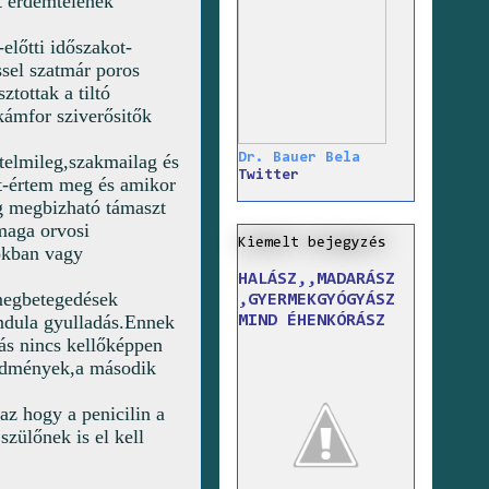
nt érdemtelenek
előtti időszakot-
ssel szatmár poros
ztottak a tiltó
kámfor sziverősitők
Dr. Bauer Bela
rtelmileg,szakmailag és
Twitter
át-értem meg és amikor
ig megbizható támaszt
maga orvosi
Kiemelt bejegyzés
dokban vagy
HALÁSZ,,MADARÁSZ
 megbetegedések
,GYERMEKGYÓGYÁSZ
ndula gyulladás.Ennek
MIND ÉHENKÓRÁSZ
ás nincs kellőképpen
vődmények,a második
z hogy a penicilin a
szülőnek is el kell