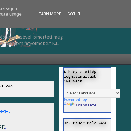
user-agent
erate usage
LEARN MORE
GOT IT
és kezelésével ismerteti meg
k ajánlom figyelmébe." K.L.
A blog a Világ
leghasználtabb
nyelvein
ch box
Powered by
Translate
ERE.
Dr. Bauer Bela www
RE
.