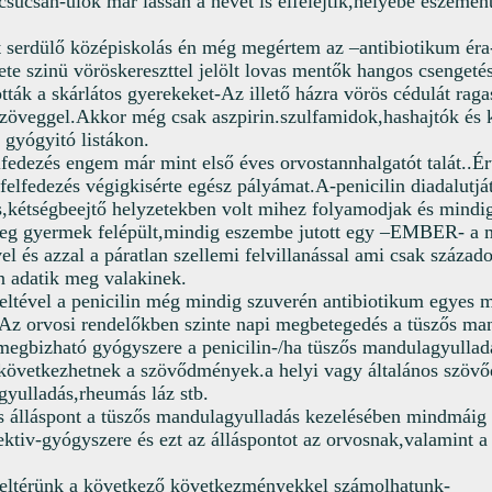
csúcsán-ülők már lassan a nevét is elfelejtik,helyébe eszeme
 serdülő középiskolás én még megértem az –antibiotikum éra-
ete szinü vöröskereszttel jelölt lovas mentők hangos csengeté
ották a skárlátos gyerekeket-Az illető házra vörös cédulát ragas
szöveggel.Akkor még csak aszpirin.szulfamidok,hashajtók és 
 gyógyitó listákon.
lfedezés engem már mint első éves orvostannhalgatót talát..É
 felfedezés végigkisérte egész pályámat.A-penicilin diadalutj
is,kétségbeejtő helyzetekben volt mihez folyamodjak és mind
teg gyermek felépült,mindig eszembe jutott egy –EMBER- a 
el és azzal a páratlan szellemi felvillanással ami csak száza
 adatik meg valakinek.
teltével a penicilin még mindig szuverén antibiotikum egyes
Az orvosi rendelőkben szinte napi megbetegedés a tüszős ma
megbizható gyógyszere a penicilin-/ha tüszős mandulagyullad
ekövetkezhetnek a szövődmények.a helyi vagy általános szö
gyulladás,rheumás láz stb.
 álláspont a tüszős mandulagyulladás kezelésében mindmáig a
ektiv-gyógyszere és ezt az álláspontot az orvosnak,valamint a 
 eltérünk a következő következményekkel számolhatunk-