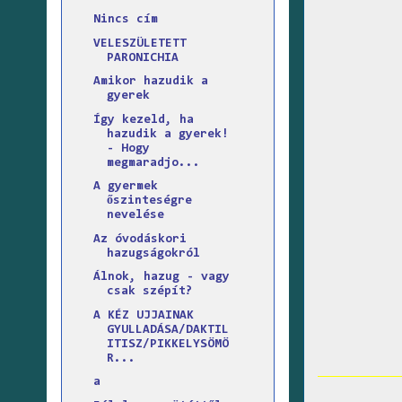
Nincs cím
VELESZÜLETETT
PARONICHIA
Amikor hazudik a
gyerek
Így kezeld, ha
hazudik a gyerek!
- Hogy
megmaradjo...
A gyermek
őszinteségre
nevelése
Az óvodáskori
hazugságokról
Álnok, hazug - vagy
csak szépít?
A KÉZ UJJAINAK
GYULLADÁSA/DAKTIL
ITISZ/PIKKELYSÖMÖ
R...
a