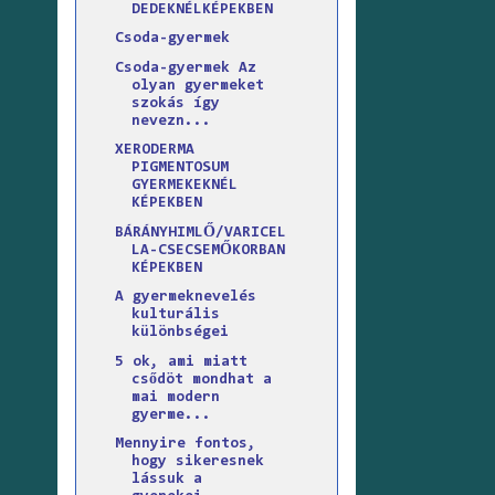
DEDEKNÉLKÉPEKBEN
Csoda-gyermek
Csoda-gyermek Az
olyan gyermeket
szokás így
nevezn...
XERODERMA
PIGMENTOSUM
GYERMEKEKNÉL
KÉPEKBEN
BÁRÁNYHIMLŐ/VARICEL
LA-CSECSEMŐKORBAN
KÉPEKBEN
A gyermeknevelés
kulturális
különbségei
5 ok, ami miatt
csődöt mondhat a
mai modern
gyerme...
Mennyire fontos,
hogy sikeresnek
lássuk a