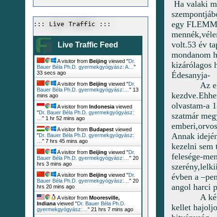
Ha valaki m
szempontjábó
egy FLEMMING
::: Live Traffic :::
mennék,vélem
volt.53 év t
Live Traffic Feed
mondanom ho
A visitor from
Beijing
viewed "
Dr.
kizárólagos 
Bauer Béla Ph.D. gyermekgyógyász: A…
"
34 secs ago
Édesanyja-
Az e
A visitor from
Beijing
viewed "
Dr.
Bauer Béla Ph.D. gyermekgyógyász:…
"
13
kezdve.Ehhez
mins ago
olvastam-a 1
A visitor from
Indonesia
viewed
"
Dr. Bauer Béla Ph.D. gyermekgyógyász:
szatmár megy
…
"
1 hr 52 mins ago
emberi,orvos
A visitor from
Budapest
viewed
Annak idejé
"
Dr. Bauer Béla Ph.D. gyermekgyógyász:
…
"
7 hrs 45 mins ago
kezelni sem 
A visitor from
Beijing
viewed "
Dr.
felesége-men
Bauer Béla Ph.D. gyermekgyógyász:…
"
20
hrs 3 mins ago
szerény,lelk
évben a –pen
A visitor from
Beijing
viewed "
Dr.
Bauer Béla Ph.D. gyermekgyógyász:…
"
20
angol harci 
hrs 20 mins ago
A ké
A visitor from
Mooresville,
Indiana
viewed "
Dr. Bauer Béla Ph.D.
kellet hajolj
gyermekgyógyász:…
"
21 hrs 7 mins ago