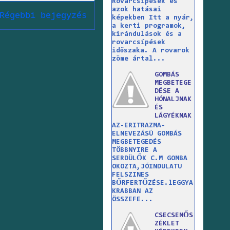
Rovarcsípések és
azok hatásai
Régebbi bejegyzés
képekben Itt a nyár,
a kerti programok,
kirándulások és a
rovarcsípések
időszaka. A rovarok
zöme ártal...
GOMBÁS
MEGBETEGE
DÉSE A
HÓNALJNAK
ÉS
LÁGYÉKNAK
AZ-ERITRAZMA-
ELNEVEZÁSÜ GOMBÁS
MEGBETEGEDÉS
TÖBBNYIRE A
SERDÜLŐK C.M GOMBA
OKOZTA,JÓINDULATU
FELSZINES
BŐRFERTŐZÉSE.lEGGYA
KRABBAN AZ
ÖSSZEFE...
CSECSEMŐS
ZÉKLET