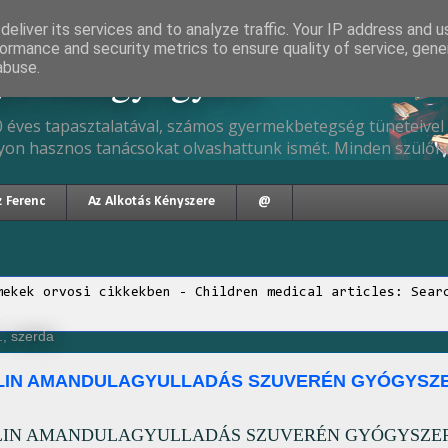
eliver its services and to analyze traffic. Your IP address and 
ormance and security metrics to ensure quality of service, gen
gyermekgyógyász
abuse.
 éves tapasztalatával, számos gyermekbetegség tüneteivel 
yon hasznos tanácsokat olvashattunk ismét. Minden szülőne
z Ferenc
Az Alkotás Kényszere
@
mekek orvosi cikkekben - Children medical articles: Sear
., szerda
LLIN AMANDULAGYULLADÁS SZUVERÉN GYÓGYSZ
LLIN AMANDULAGYULLADÁS SZUVERÉN GYÓGYSZE