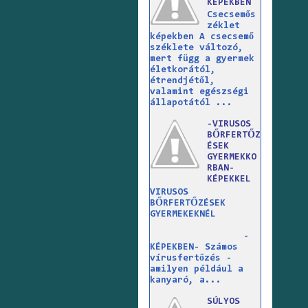
KÉPEKBEN
Csecsemős
zéklet
képekben A csecsemő
széklete változó,
mert függ a gyermek
életkorától,
étrendjétől,
valamint egészségi
állapotától ...
-VIRUSOS
BŐRFERTŐZ
ÉSEK
GYERMEKKO
RBAN-
KÉPEKKEL
VIRUSOS
BŐRFERTŐZÉSEK
GYERMEKEKNÉL
-
KÉPEKBEN- Számos
vírusfertőzés -
amilyen például a
kanyaró, a...
SÚLYOS