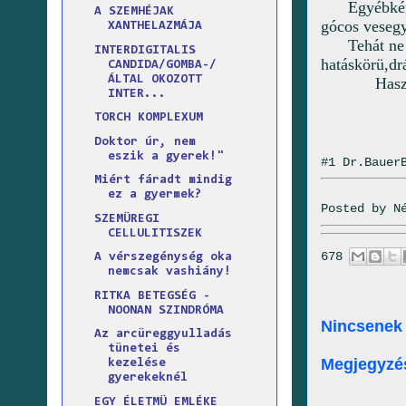
Egyébkén
A SZEMHÉJAK
gócos vesegy
XANTHELAZMÁJA
Tehát ne
INTERDIGITALIS
hatáskörü,d
CANDIDA/GOMBA-/
ÁLTAL OKOZOTT
Hasz
INTER...
TORCH KOMPLEXUM
Doktor úr, nem
eszik a gyerek!"
#1 Dr.Bauer
Miért fáradt mindig
ez a gyermek?
Posted by
N
SZEMÜREGI
CELLULITISZEK
678
A vérszegénység oka
nemcsak vashiány!
RITKA BETEGSÉG -
NOONAN SZINDRÓMA
Nincsenek
Az arcüreggyulladás
tünetei és
Megjegyzé
kezelése
gyerekeknél
EGY ÉLETMÜ EMLÉKE