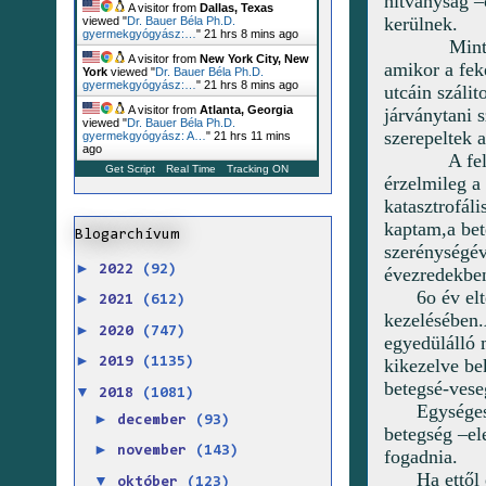
hitványság –
A visitor from
Dallas, Texas
kerülnek.
viewed "
Dr. Bauer Béla Ph.D.
gyermekgyógyász:…
"
21 hrs 8 mins ago
Mint
A visitor from
New York City, New
amikor a fek
York
viewed "
Dr. Bauer Béla Ph.D.
gyermekgyógyász:…
"
21 hrs 8 mins ago
utcáin szálit
A visitor from
Atlanta, Georgia
járványtani 
viewed "
Dr. Bauer Béla Ph.D.
szerepeltek a
gyermekgyógyász: A…
"
21 hrs 11 mins
ago
A fe
Get Script
Real Time
Tracking ON
érzelmileg a
katasztrofál
kaptam,a be
Blogarchívum
szerénységév
►
2022
(92)
évezredekben
6o év el
►
2021
(612)
kezelésében.
►
2020
(747)
egyedülálló 
►
kikezelve b
2019
(1135)
betegsé-vese
▼
2018
(1081)
Egységes
►
december
(93)
betegség –el
►
november
(143)
fogadnia.
Ha ettől
▼
október
(123)