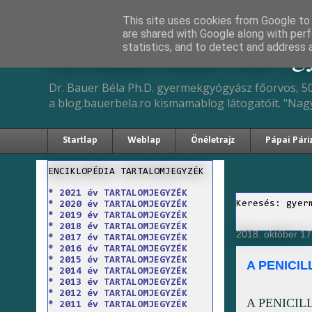
This site uses cookies from Google to d
are shared with Google along with perf
Dr. Bauer Béla Ph.D. 
statistics, and to detect and address 
Dr. Bauer Béla Ph.D. gyermekgyógyász főorvos, 50
a blog.bauerbela.ro kismamablog látogatóit. "Nag
Startlap
Weblap
Önéletrajz
Pápai Pári
ENCIKLOPÉDIA TARTALOMJEGYZÉK
* 2021 év TARTALOMJEGYZÉK
Keresés: gyer
* 2020 év TARTALOMJEGYZÉK
* 2019 év TARTALOMJEGYZÉK
* 2018 év TARTALOMJEGYZÉK
2018. október 17
* 2017 év TARTALOMJEGYZÉK
* 2016 év TARTALOMJEGYZÉK
* 2015 év TARTALOMJEGYZÉK
A PENICI
* 2014 év TARTALOMJEGYZÉK
* 2013 év TARTALOMJEGYZÉK
* 2012 év TARTALOMJEGYZÉK
A PENICI
* 2011 év TARTALOMJEGYZÉK