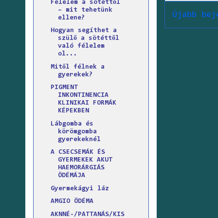
Félelem a sötéttől
– mit tehetünk
Újabb bej
ellene?
Hogyan segíthet a
szülő a sötéttől
való félelem
ol...
Mitől félnek a
gyerekek?
PIGMENT
INKONTINENCIA
KLINIKAI FORMÁK
KÉPEKBEN
Lábgomba és
körömgomba
gyerekeknél
A CSECSEMÁK ÉS
GYERMEKEK AKUT
HAEMORÁRGIÁS
ÖDÉMÁJA
Gyermekágyi láz
AMGIO ÖDÉMA
AKNNÉ-/PATTANÁS/KIS