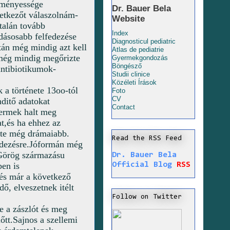
dményessége
Dr. Bauer Bela
etkezőt válaszolnám-
Website
talán tovább
Index
dásosabb felfedezése
Diagnosticul pediatric
után még mindig azt kell
Atlas de pediatrie
még mindig megőrizte
Gyermekgondozás
Böngésző
antibiotikumok-
Studii clinice
Közéleti Írások
 a története 13oo-tól
Foto
CV
ditő adatokat
Contact
yermek halt meg
t,és ha ehhez az
lete még drámaiabb.
Read the RSS Feed
edezésre.Jóformán még
-Görög származásu
Dr. Bauer Bela
Official Blog
RSS
ben is
- és már a következő
, elveszetnek itélt
Follow on Twitter
e a zászlót és meg
őtt.Sajnos a szellemi