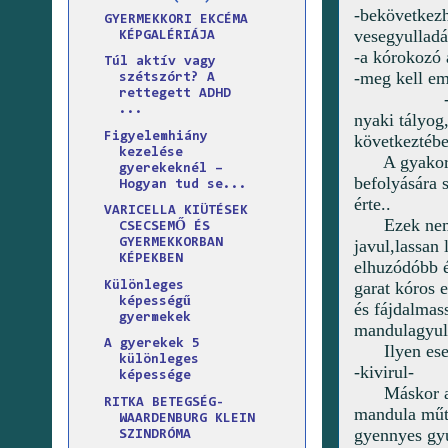
-bekövetkezh
GYERMEKKORI EKCÉMA
vesegyulladá
KÉPGALÉRIÁJA
-a kórokozó 
Túl aktív vagy
-meg kell em
szétszórt? A
rettegett ADHD
...
nyaki tályog
Figyelemhiány
következtébe
kezelése
A gyakor
gyerekeknél –
befolyására 
Hogyan tud se...
érte..
VARICELLA KIÜTÉSEK
Ezek nem
CSECSEMŐ ÉS
javul,lassan
GYERMEKKORBAN
KÉPEKBEN
elhuzódóbb é
garat kóros 
Különleges
képességű
és fájdalmas
gyermekek
mandulagyul
A gyerekek 5
Ilyen es
különleges
-kivirul-
képessége
Máskor a
RITKA BETEGSÉG-
mandula műté
WAARDENBURG KLEIN
gyennyes gyu
SZINDRÓMA