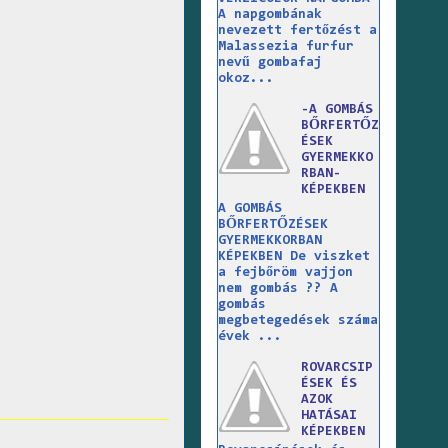
A napgombának
nevezett fertőzést a
Malassezia furfur
nevű gombafaj
okoz...
-A GOMBÁS
BŐRFERTŐZ
ÉSEK
GYERMEKKO
RBAN-
KÉPEKBEN
A GOMBÁS
BŐRFERTŐZÉSEK
GYERMEKKORBAN
KÉPEKBEN De viszket
a fejbőröm vajjon
nem gombás ?? A
gombás
megbetegedések száma
évek ...
ROVARCSIP
ÉSEK ÉS
AZOK
HATÁSAI
KÉPEKBEN