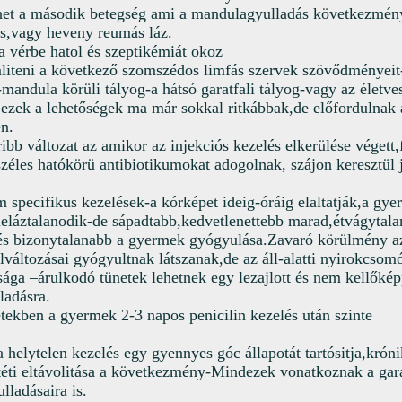
et a második betegség ami a mandulagyulladás következmény
s,vagy heveny reumás láz.
a vérbe hatol és szeptikémiát okoz
liteni a következő szomszédos limfás szervek szövődményeit
-mandula körüli tályog-a hátsó garatfali tályog-vagy az életv
,ezek a lehetőségek ma már sokkal ritkábbak,de előfordulnak 
n.
ibb változat az amikor az injekciós kezelés elkerülése végett,
széles hatókörü antibiotikumokat adogolnak, szájon keresztül j
 specifikus kezelések-a kórképet ideig-óráig elaltatják,a gye
 leláztalanodik-de sápadtabb,kedvetlenettebb marad,étvágytal
s bizonytalanabb a gyermek gyógyulása.Zavaró körülmény az
elváltozásai gyógyultnak látszanak,de az áll-alatti nyirokc
sága –árulkodó tünetek lehetnek egy lezajlott és nem kellőké
ladásra.
etekben a gyermek 2-3 napos penicilin kezelés után szinte
 helytelen kezelés egy gyennyes góc állapotát tartósitja,krón
ti eltávolitása a következmény-Mindezek vonatkoznak a gar
lladásaira is.