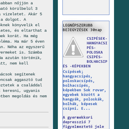
abban nőjjön a
ható körülbelül 3
a vizeletet. Akár 5
 a dolgot. A
őknek könyvelik el
LEGNÉPSZERUBB
BEJEGYZÉSEK 30nap
letes, és eltarthat a
mek korát. Ha még
CSIPÉSEK-
bléma. Ha már 5 éven
HANGYACSI
an. Néha az egyszerű
PÉS-
yermeket is. Számba
POLOSKA
CSIPÉS-
Ha azután történik,
BOLHACSIP
att, nem kell
ÉS -KÉPEKBEN
Csípések;
ácsok segítenek
hangyacsípés,
encsak aggasztó tud
poloskacsípés,
eztetek a családdal
bolhacsípés,
képekben Sok rovar,
t keresni, ugyanis
egyebek között a
etben megoldás és nem
hangyák, poloskák,
bolhák, képesek
csípni. E...
A gyermekkori
depresszió 7
figyelmeztető jele