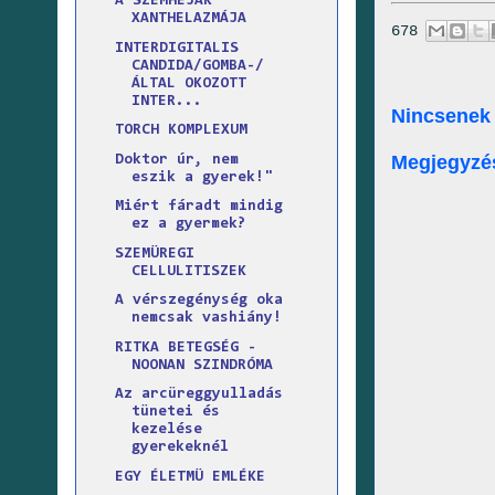
A SZEMHÉJAK
XANTHELAZMÁJA
678
INTERDIGITALIS
CANDIDA/GOMBA-/
ÁLTAL OKOZOTT
INTER...
Nincsenek
TORCH KOMPLEXUM
Megjegyzé
Doktor úr, nem
eszik a gyerek!"
Miért fáradt mindig
ez a gyermek?
SZEMÜREGI
CELLULITISZEK
A vérszegénység oka
nemcsak vashiány!
RITKA BETEGSÉG -
NOONAN SZINDRÓMA
Az arcüreggyulladás
tünetei és
kezelése
gyerekeknél
EGY ÉLETMÜ EMLÉKE