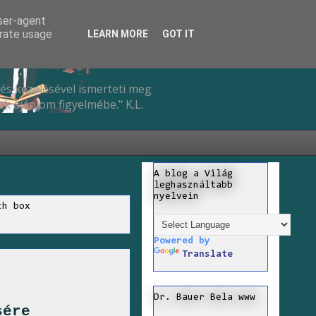
user-agent
erate usage
LEARN MORE
GOT IT
és kezelésével ismerteti meg
k ajánlom figyelmébe." K.L.
A blog a Világ
leghasználtabb
nyelvein
ch box
Powered by
Translate
Dr. Bauer Bela www
sére