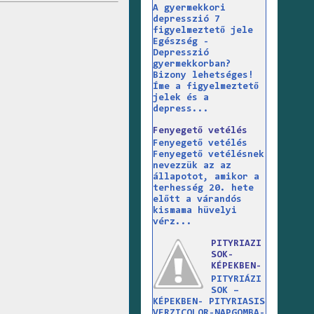
A gyermekkori
depresszió 7
figyelmeztető jele
Egészség -
Depresszió
gyermekkorban?
Bizony lehetséges!
Íme a figyelmeztető
jelek és a
depress...
Fenyegető vetélés
Fenyegető vetélés
Fenyegető vetélésnek
nevezzük az az
állapotot, amikor a
terhesség 20. hete
előtt a várandós
kismama hüvelyi
vérz...
PITYRIAZI
SOK-
KÉPEKBEN-
PITYRIÁZI
SOK –
KÉPEKBEN- PITYRIASIS
VERZICOLOR-NAPGOMBA-