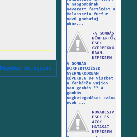
A napgombának
nevezett fertőzést a
Malassezia furfur
nevű gombafaj
okoz...
-A GOMBÁS
BŐRFERTŐZ
ÉSEK
GYERMEKKO
RBAN-
KÉPEKBEN
A GOMBÁS
Régebbi bejegyzés
BŐRFERTŐZÉSEK
GYERMEKKORBAN
KÉPEKBEN De viszket
a fejbőröm vajjon
nem gombás ?? A
gombás
megbetegedések száma
évek ...
ROVARCSIP
ÉSEK ÉS
AZOK
HATÁSAI
KÉPEKBEN