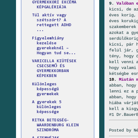
GYERMEKKORI EKCÉMA
9.
Valóban 
KÉPGALÉRIÁJA
kicsi, de a
éves korig,
Túl aktív vagy
szétszórt? A
éves koruki
rettegett ADHD
szakemberek
...
azokat a gy
serdülőkori
Figyelemhiány
kezelése
kicsi, pár 
gyerekeknél –
felül jár, 
Hogyan tud se...
tény, hogy 
VARICELLA KIÜTÉSEK
kell venni 
CSECSEMŐ ÉS
hogy valami
GYERMEKKORBAN
kétségbe es
KÉPEKBEN
10.
Miután 
Különleges
abban, hogy
képességű
lenni ez a 
gyermekek
abban, hogy
A gyerekek 5
hiába várjá
különleges
kell a kisg
képessége
#1 Dr.Bauer
RITKA BETEGSÉG-
WAARDENBURG KLEIN
Posted by
N
SZINDRÓMA