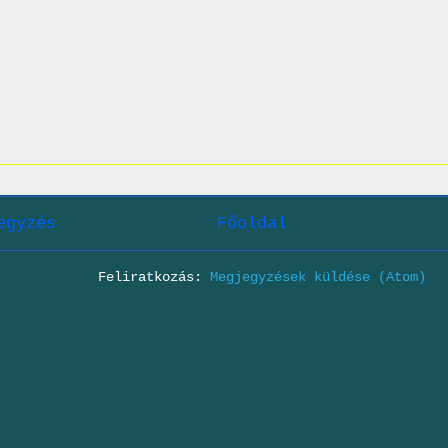
egyzés
Főoldal
Feliratkozás:
Megjegyzések küldése (Atom)