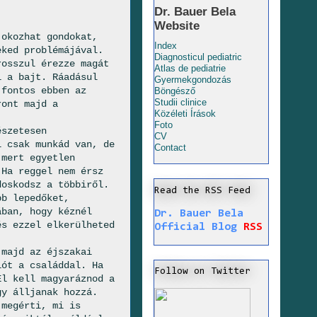
Dr. Bauer Bela
Website
 okozhat gondokat,
Index
eked problémájával.
Diagnosticul pediatric
rosszul érezze magát
Atlas de pediatrie
i a bajt. Ráadásul
Gyermekgondozás
 fontos ebben az
Böngésző
Studii clinice
ront majd a
Közéleti Írások
Foto
észetesen
CV
l csak munkád van, de
Contact
 mert egyetlen
 Ha reggel nem érsz
doskodsz a többiről.
Read the RSS Feed
bb lepedőket,
ában, hogy kéznél
Dr. Bauer Bela
és ezzel elkerülheted
Official Blog
RSS
majd az éjszakai
iót a családdal. Ha
Follow on Twitter
El kell magyaráznod a
gy álljanak hozzá.
 megérti, mi is