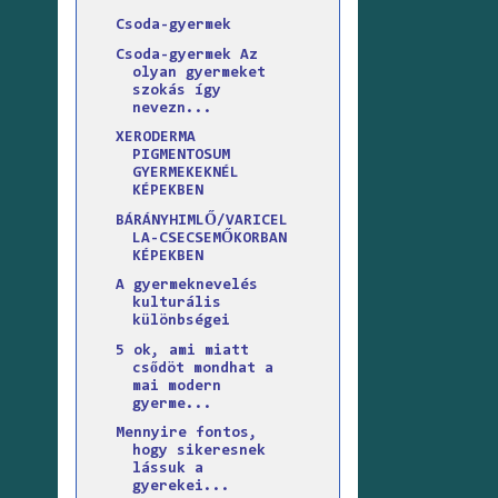
Csoda-gyermek
Csoda-gyermek Az
olyan gyermeket
szokás így
nevezn...
XERODERMA
PIGMENTOSUM
GYERMEKEKNÉL
KÉPEKBEN
BÁRÁNYHIMLŐ/VARICEL
LA-CSECSEMŐKORBAN
KÉPEKBEN
A gyermeknevelés
kulturális
különbségei
5 ok, ami miatt
csődöt mondhat a
mai modern
gyerme...
Mennyire fontos,
hogy sikeresnek
lássuk a
gyerekei...