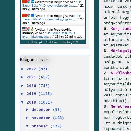
történik ve
A visitor from
Beijing
viewed "
Dr.
Bauer Béla Ph.D. gyermekgyógyász:…
"
22
hogy „csak 
hrs 25 mins ago
sikerül meg
A visitor from
Beijing
viewed "
Dr.
arról, hogy
Bauer Béla Ph.D. gyermekgyógyász:…
"
22
szégyenérze
hrs 42 mins ago
5.
Kérj tan
A visitor from
Mooresville,
Indiana
viewed "
Dr. Bauer Béla Ph.D.
az ágybaviz
gyermekgyógyász:…
"
23 hrs 29 mins ago
allergiás v
Get Script
Real Time
Tracking ON
az éjszakai
6.
Mérlegel
családot il
Blogarchívum
szégyent, v
mintha csak
►
2022
(92)
7.
A különbö
►
2021
(612)
tenni az el
ágybavizelé
►
2020
(747)
hólyagzáró 
►
2019
(1135)
kell fordul
pszihikai).
▼
2018
(1081)
8.
Ne stres
►
december
(93)
megoldásáho
már megtört
►
november
(143)
Ezt a dolgo
▼
október
(123)
lepedőket v