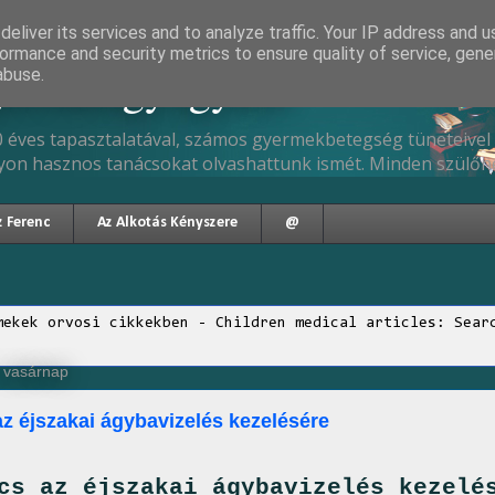
eliver its services and to analyze traffic. Your IP address and 
ormance and security metrics to ensure quality of service, gen
gyermekgyógyász
abuse.
 éves tapasztalatával, számos gyermekbetegség tüneteivel 
yon hasznos tanácsokat olvashattunk ismét. Minden szülőne
z Ferenc
Az Alkotás Kényszere
@
mekek orvosi cikkekben - Children medical articles: Sear
, vasárnap
az éjszakai ágybavizelés kezelésére
cs az éjszakai ágybavizelés kezelé