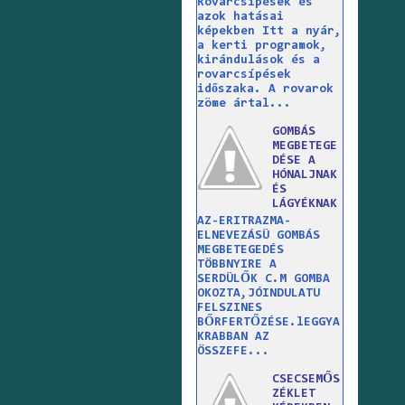
Rovarcsípések és
azok hatásai
képekben Itt a nyár,
a kerti programok,
kirándulások és a
rovarcsípések
időszaka. A rovarok
zöme ártal...
GOMBÁS
MEGBETEGE
DÉSE A
HÓNALJNAK
ÉS
LÁGYÉKNAK
AZ-ERITRAZMA-
ELNEVEZÁSÜ GOMBÁS
MEGBETEGEDÉS
TÖBBNYIRE A
SERDÜLŐK C.M GOMBA
OKOZTA,JÓINDULATU
FELSZINES
BŐRFERTŐZÉSE.lEGGYA
KRABBAN AZ
ÖSSZEFE...
CSECSEMŐS
ZÉKLET