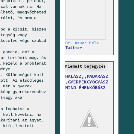
társaiktól, például,
ssal vannak rá. Ha
elhető, meggyőzheted
trálni, és nem a
tod a kicsit, hiszen
etegség vagy
ikezelve vége szakad
Dr. Bauer Bela
Twitter
i gondja, ami a
zor történik meg, és
l kezeld a problémát,
Kiemelt bejegyzés
ménye.
k
. Különbséget kell
HALÁSZ,,MADARÁSZ
zött. Az elsődleges
,GYERMEKGYÓGYÁSZ
t már a gyerek
MIND ÉHENKÓRÁSZ
nképp gyerekorvoshoz
 (vagy akár
is foghatsz a
t kell követni, ha
akarítani az ágyat.
a kifejlesztett