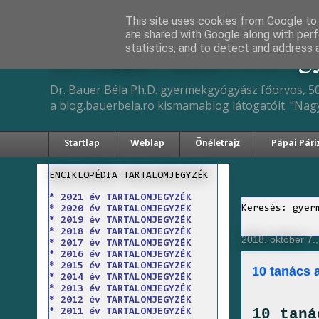
This site uses cookies from Google to d
are shared with Google along with perf
Dr. Bauer Béla Ph.D. 
statistics, and to detect and address 
Dr. Bauer Béla Ph.D. gyermekgyógyász főorvos, 50
a blog.bauerbela.ro kismamablog látogatóit. "Nag
Startlap
Weblap
Önéletrajz
Pápai Pári
ENCIKLOPÉDIA TARTALOMJEGYZÉK
* 2021 év TARTALOMJEGYZÉK
Keresés: gyer
* 2020 év TARTALOMJEGYZÉK
* 2019 év TARTALOMJEGYZÉK
* 2018 év TARTALOMJEGYZÉK
2018. október 7.
* 2017 év TARTALOMJEGYZÉK
* 2016 év TARTALOMJEGYZÉK
* 2015 év TARTALOMJEGYZÉK
10 tanács 
* 2014 év TARTALOMJEGYZÉK
* 2013 év TARTALOMJEGYZÉK
* 2012 év TARTALOMJEGYZÉK
10 taná
* 2011 év TARTALOMJEGYZÉK