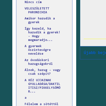
Nincs cím
VELESZÜLETETT
PARONICHIA
Amikor hazudik a
gyerek
Így kezeld, ha
hazudik a gyerek!
- Hogy
megmaradjo...
A gyermek
őszinteségre
Újabb bej
nevelése
Az óvodáskori
hazugságokról
Álnok, hazug - vagy
csak szépít?
A KÉZ UJJAINAK
GYULLADÁSA/DAKTIL
ITISZ/PIKKELYSÖMÖ
R...
a
Félelem a sötéttől