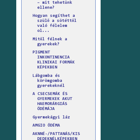
– mit tehetünk
ellene?
Hogyan segíthet a
szülő a sötéttől
való félelem
ol...
Mitől félnek a
gyerekek?
PIGMENT
INKONTINENCIA
KLINIKAI FORMÁK
KÉPEKBEN
Lábgomba és
körömgomba
gyerekeknél
A CSECSEMÁK ÉS
GYERMEKEK AKUT
HAEMORÁRGIÁS
ÖDÉMÁJA
Gyermekágyi láz
AMGIO ÖDÉMA
AKNNÉ-/PATTANÁS/KIS
DEDEKNÉLKÉPEKBEN