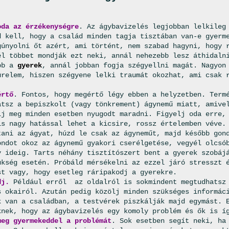
oda az érzékenységre
. Az ágybavizelés legjobban lelkileg
d kell, hogy a család minden tagja tisztában van-e gyerm
gúnyolni őt azért, ami történt, nem szabad hagyni, hogy 
él többet mondják ezt neki, annál nehezebb lesz áthidaln
bb a
gyerek
, annál jobban fogja szégyellni magát. Nagyon
ürelem, hiszen szégyene lelki traumát okozhat, ami csak 
értő
. Fontos, hogy megértő légy ebben a helyzetben. Term
atsz a bepiszkolt (vagy tönkrement) ágynemű miatt, amive
lj meg minden esetben nyugodt maradni. Figyelj oda erre,
is nagy hatással lehet a kicsire, rossz értelemben véve.
tani az ágyat, húzd le csak az ágyneműt, majd később gon
ondot okoz az ágynemű gyakori cserélgetése, vegyél olcsó
y ideig. Tarts néhány tisztítószert bent a gyerek szobáj
ükség esetén. Próbáld mérsékelni az ezzel járó stresszt 
st vagy, hogy esetleg ráripakodj a gyerekre.
dj.
Például erről az oldalról is sokmindent megtudhatsz 
s okairól. Azután pedig közölj minden szükséges informác
k van a családban, a testvérek piszkálják majd egymást. 
knek, hogy az ágybavizelés egy komoly problém és ők is í
meg gyermekeddel a problémát
. Sok esetben segít neki, ha