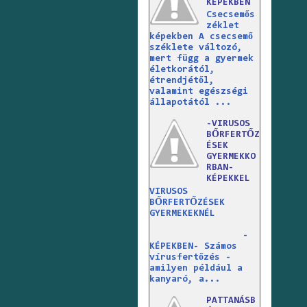
KÉPEKBEN
Csecsemős
zéklet
képekben A csecsemő
széklete változó,
mert függ a gyermek
életkorától,
étrendjétől,
valamint egészségi
állapotától ...
-VIRUSOS
BŐRFERTŐZ
ÉSEK
GYERMEKKO
RBAN-
KÉPEKKEL
VIRUSOS
BŐRFERTŐZÉSEK
GYERMEKEKNÉL
-
KÉPEKBEN- Számos
vírusfertőzés -
amilyen például a
kanyaró, a...
PATTANÁSB