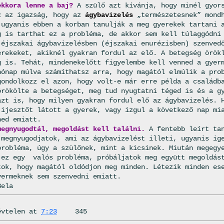
ekkora lenne a baj?
A szülő azt kívánja, hogy minél gyors
z az igazság, hogy az
ágybavizelés
„természetesnek” mond
 ugyanis ebben a korban tanulják a meg gyerekek tartani 
g is tarthat ez a probléma, de akkor sem kell túlaggódni
 éjszakai ágybavizelésben (éjszakai enurézisben) szenved
erekeket, akiknél gyakran fordul az elő. A betegség örök
g is. Tehát, mindenekelőtt figyelembe kell venned a gyer
hónap múlva számíthatsz arra, hogy magától elmúlik a pro
gondolkozz el azon, hogy volt-e már erre példa a családb
örökölte a betegséget, meg tud nyugtatni téged is és a g
azt is, hogy milyen gyakran fordul elő az ágybavizelés. 
 ijesztőt látott a gyerek, vagy izgul a következő nap mi
ned emiatt.
megnyugodtál, megoldást kell találni.
A fentebb leírt tan
 megnyugodjatok, ami az ágybavizelést illeti, ugyanis ig
probléma, úgy a szülőnek, mint a kicsinek. Miután megegy
 ez egy valós probléma, próbáljatok meg együtt megoldás
tok, hogy magától oldódjon meg minden. Létezik minden es
yermeknek sem szenvedni emiatt.
Bela
évtelen
at
7:23
345