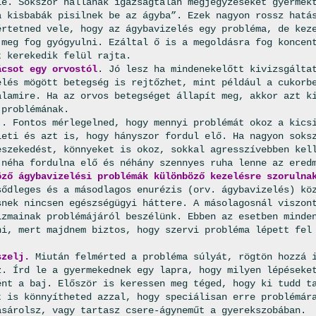
le. Sokszor hallanak igazságtalan megjegyzéseket gyermek
a kisbabák pisilnek be az ágyba”. Ezek nagyon rossz hatá
értetned vele, hogy az ágybavizelés egy probléma, de kez
 meg fog gyógyulni. Ezáltal ő is a megoldásra fog koncen
t kerekedik felül rajta.
ácsot egy orvostól
. Jó lesz ha mindenekelőtt kivizsgálta
elés mögött betegség is rejtőzhet, mint például a cukorb
alamire. Ha az orvos betegséget állapít meg, akkor azt k
 problémának.
j
. Fontos mérlegelned, hogy mennyi problémát okoz a kics
leti és azt is, hogy hányszor fordul elő. Ha nagyon soks
eszekedést, könnyeket is okoz, sokkal agresszívebben kel
 néha fordulna elő és néhány szennyes ruha lenne az ered
ző ágybavizelési problémák különböző kezelésre szorulna
sődleges és a másodlagos enurézis (orv. ágybavizelés) kö
snek nincsen egészségügyi háttere. A másolagosnál viszon
izmainak problémájáról beszélünk. Ebben az esetben minde
ni, mert majdnem biztos, hogy szervi probléma lépett fel
szelj.
Miután felmérted a probléma súlyát, rögtön hozzá 
z. Írd le a gyermekednek egy lapra, hogy milyen lépéseke
ént a baj. Először is keressen meg téged, hogy ki tudd t
t is könnyítheted azzal, hogy speciálisan erre problémár
ásárolsz, vagy tartasz csere-ágyneműt a gyerekszobában.