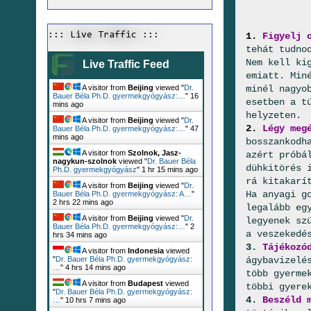
1.
Figyelj 
::: Live Traffic :::
tehát tudno
Nem kell ki
Live Traffic Feed
emiatt. Min
minél nagyo
A visitor from
Beijing
viewed "
Dr.
Bauer Béla Ph.D. gyermekgyógyász:…
"
16
esetben a t
mins ago
helyzeten.
A visitor from
Beijing
viewed "
Dr.
2.
Légy meg
Bauer Béla Ph.D. gyermekgyógyász:…
"
47
mins ago
bosszankodh
A visitor from
Szolnok, Jasz-
azért próbá
nagykun-szolnok
viewed "
Dr. Bauer Béla
dühkitörés 
Ph.D. gyermekgyógyász
"
1 hr 15 mins ago
rá kitakarí
A visitor from
Beijing
viewed "
Dr.
Ha anyagi g
Bauer Béla Ph.D. gyermekgyógyász: A…
"
2 hrs 22 mins ago
legalább eg
A visitor from
Beijing
viewed "
Dr.
legyenek sz
Bauer Béla Ph.D. gyermekgyógyász:…
"
2
a veszekedé
hrs 35 mins ago
3.
Tájékozó
A visitor from
Indonesia
viewed
ágybavizelé
"
Dr. Bauer Béla Ph.D. gyermekgyógyász:
…
"
4 hrs 14 mins ago
több gyerme
A visitor from
Budapest
viewed
többi gyere
"
Dr. Bauer Béla Ph.D. gyermekgyógyász:
4.
Beszéld 
…
"
10 hrs 7 mins ago