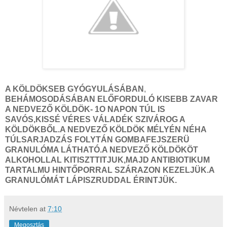
A KÖLDÖKSEB GYÓGYULÁSÁBAN
,
BEHÁMOSODÁSÁBAN ELŐFORDULÓ KISEBB ZAVAR
A NEDVEZŐ KÖLDÖK- 1O NAPON TÚL IS
SAVÓS,KISSÉ VÉRES VÁLADÉK SZIVÁROG A
KÖLDÖKBŐL.A NEDVEZŐ KÖLDÖK MÉLYÉN NÉHA
TÚLSARJADZÁS FOLYTÁN GOMBAFEJSZERÜ
GRANULÓMA LÁTHATÓ.A NEDVEZŐ KÖLDÖKÖT
ALKOHOLLAL KITISZTTITJUK,MAJD ANTIBIOTIKUM
TARTALMU HINTŐPORRAL SZÁRAZON KEZELJÜK.A
GRANULÓMÁT LÁPISZRUDDAL ÉRINTJÜK.
Névtelen
at
7:10
Megosztás