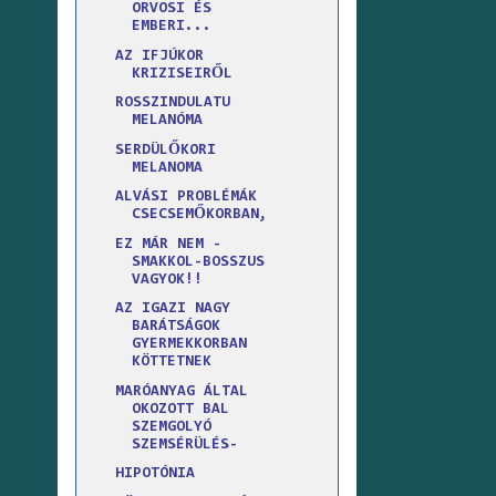
ORVOSI ÉS
EMBERI...
AZ IFJÚKOR
KRIZISEIRŐL
ROSSZINDULATU
MELANÓMA
SERDÜLŐKORI
MELANOMA
ALVÁSI PROBLÉMÁK
CSECSEMŐKORBAN,
EZ MÁR NEM -
SMAKKOL-BOSSZUS
VAGYOK!!
AZ IGAZI NAGY
BARÁTSÁGOK
GYERMEKKORBAN
KÖTTETNEK
MARÓANYAG ÁLTAL
OKOZOTT BAL
SZEMGOLYÓ
SZEMSÉRÜLÉS-
HIPOTÓNIA