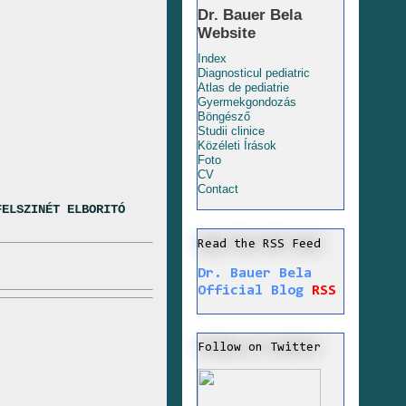
Dr. Bauer Bela
Website
Index
Diagnosticul pediatric
Atlas de pediatrie
Gyermekgondozás
Böngésző
Studii clinice
Közéleti Írások
Foto
CV
Contact
FELSZINÉT ELBORITÓ
Read the RSS Feed
Dr. Bauer Bela
Official Blog
RSS
Follow on Twitter