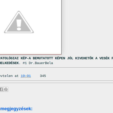
PATOLÓGIAI KÉP-A BEMUTATOTT KÉPEN JÓL KIVEHETŐK A VESÉK 
MELKEDÉSEK
. #1 Dr.BauerBela
évtelen
at
19:01
345
 megjegyzések: