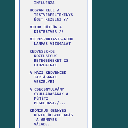
INFLUENZA
HOGYAN KELL A
TESTVÉRFÉLTÉKENYS
ÉGET KEZELNI ??
MIKOR JÖJJÖN A
KISTESTVÉR ??
MICROSPORIASIS-WOOD
LÁMPÁS VIZSGÁLAT
KEDVESEK-DE
KÖZELSÉGÜK
BETEGSÉGEKET IS
OKOZHATNAK
A HÁZI KEDVENCEK
TARTÁSÁNAK
VESZÉLYEI
A CSECSNYULVÁNY
GYULLADÁSÁNAK A
MŰTÉTI
MEGOLDÁSA-/...
KRÓNIKUS GENNYES
KÖZÉPFÜLGYULLADÁS
-A GENNYES
VÁLAD...