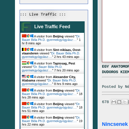
::: Live Traffic :::
Live Traffic Feed
A visitor from
Beijing
viewed "
Dr.
Bauer Béla Ph.D. gyermekgyógyász:…
"
1
hr 8 mins ago
A visitor from
Sint-niklaas, Oost-
vlaanderen
viewed "
Dr. Bauer Béla Ph.D.
gyermekgyógyász:…
"
2 hrs 43 mins ago
A visitor from
Tapiosag, Pest
EGY ANATOMO
viewed "
Dr. Bauer Béla Ph.D.
gyermekgyógyász:…
"
7 hrs 20 mins ago
DUDOROS KIE
A visitor from
Alexander City,
Alabama
viewed "
Dr. Bauer Béla Ph.D.
gyermekgyógyász:…
"
8 hrs 9 mins ago
Posted by
N
A visitor from
Beijing
viewed "
Dr.
Bauer Béla Ph.D. gyermekgyógyász:…
"
18
hrs 28 mins ago
678
A visitor from
Beijing
viewed "
Dr.
Bauer Béla Ph.D. gyermekgyógyász:…
"
18
hrs 51 mins ago
A visitor from
Beijing
viewed "
Dr.
Bauer Béla Ph.D. gyermekgyógyász:…
"
19
Nincsenek
hrs 22 mins ago