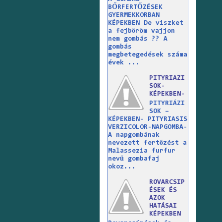
BŐRFERTŐZÉSEK
GYERMEKKORBAN
KÉPEKBEN De viszket
a fejbőröm vajjon
nem gombás ?? A
gombás
megbetegedések száma
évek ...
PITYRIAZI
SOK-
KÉPEKBEN-
PITYRIÁZI
SOK –
KÉPEKBEN- PITYRIASIS
VERZICOLOR-NAPGOMBA-
A napgombának
nevezett fertőzést a
Malassezia furfur
nevű gombafaj
okoz...
ROVARCSIP
ÉSEK ÉS
AZOK
HATÁSAI
KÉPEKBEN