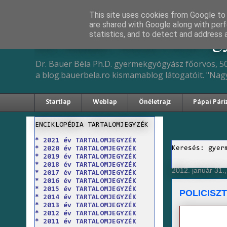
This site uses cookies from Google to d
are shared with Google along with perf
Dr. Bauer Béla Ph.D. 
statistics, and to detect and address 
Dr. Bauer Béla Ph.D. gyermekgyógyász főorvos, 50
a blog.bauerbela.ro kismamablog látogatóit. "Nag
Startlap
Weblap
Önéletrajz
Pápai Pári
ENCIKLOPÉDIA TARTALOMJEGYZÉK
* 2021 év TARTALOMJEGYZÉK
Keresés: gyer
* 2020 év TARTALOMJEGYZÉK
* 2019 év TARTALOMJEGYZÉK
* 2018 év TARTALOMJEGYZÉK
2012. január 31.
* 2017 év TARTALOMJEGYZÉK
* 2016 év TARTALOMJEGYZÉK
* 2015 év TARTALOMJEGYZÉK
POLICISZ
* 2014 év TARTALOMJEGYZÉK
* 2013 év TARTALOMJEGYZÉK
* 2012 év TARTALOMJEGYZÉK
* 2011 év TARTALOMJEGYZÉK