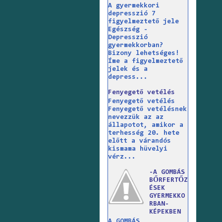
A gyermekkori
depresszió 7
figyelmeztető jele
Egészség -
Depresszió
gyermekkorban?
Bizony lehetséges!
Íme a figyelmeztető
jelek és a
depress...
Fenyegető vetélés
Fenyegető vetélés
Fenyegető vetélésnek
nevezzük az az
állapotot, amikor a
terhesség 20. hete
előtt a várandós
kismama hüvelyi
vérz...
-A GOMBÁS
BŐRFERTŐZ
ÉSEK
GYERMEKKO
RBAN-
KÉPEKBEN
A GOMBÁS