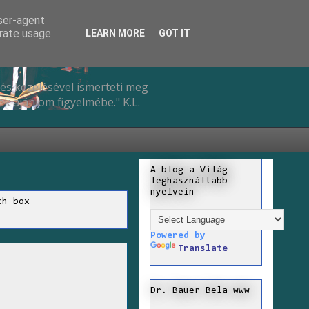
user-agent
erate usage
LEARN MORE
GOT IT
és kezelésével ismerteti meg
k ajánlom figyelmébe." K.L.
A blog a Világ
leghasználtabb
nyelvein
ch box
Powered by
Translate
Dr. Bauer Bela www