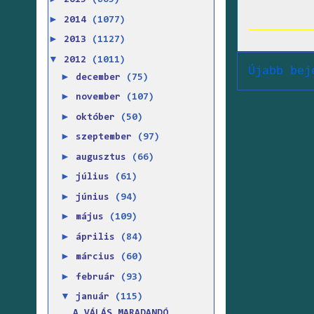
2015
(865)
►
2014
(1077)
►
2013
(1127)
▼
2012
(1011)
Újabb bej
►
december
(75)
►
november
(107)
►
október
(50)
►
szeptember
(97)
►
augusztus
(66)
►
július
(61)
►
június
(94)
►
május
(109)
►
április
(84)
►
március
(60)
►
február
(93)
▼
január
(115)
A VÁLÁS MARADANDÓ