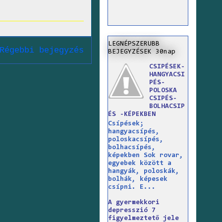
LEGNÉPSZERUBB
Régebbi bejegyzés
BEJEGYZÉSEK 30nap
CSIPÉSEK-
HANGYACSI
PÉS-
POLOSKA
CSIPÉS-
BOLHACSIP
ÉS -KÉPEKBEN
Csípések;
hangyacsípés,
poloskacsípés,
bolhacsípés,
képekben Sok rovar,
egyebek között a
hangyák, poloskák,
bolhák, képesek
csípni. E...
A gyermekkori
depresszió 7
figyelmeztető jele