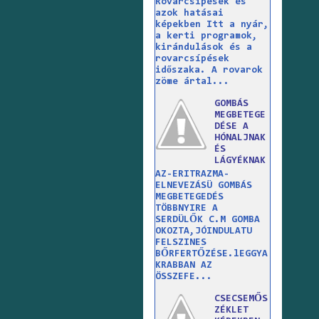
Rovarcsípések és
azok hatásai
képekben Itt a nyár,
a kerti programok,
kirándulások és a
rovarcsípések
időszaka. A rovarok
zöme ártal...
GOMBÁS
MEGBETEGE
DÉSE A
HÓNALJNAK
ÉS
LÁGYÉKNAK
AZ-ERITRAZMA-
ELNEVEZÁSÜ GOMBÁS
MEGBETEGEDÉS
TÖBBNYIRE A
SERDÜLŐK C.M GOMBA
OKOZTA,JÓINDULATU
FELSZINES
BŐRFERTŐZÉSE.lEGGYA
KRABBAN AZ
ÖSSZEFE...
CSECSEMŐS
ZÉKLET