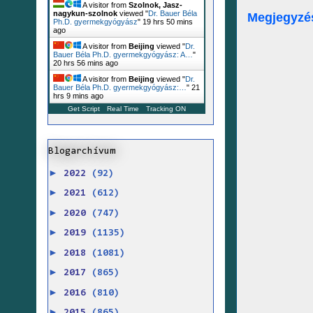
A visitor from
Szolnok, Jasz-
nagykun-szolnok
viewed "
Dr. Bauer Béla
Megjegyzé
Ph.D. gyermekgyógyász
"
19 hrs 50 mins
ago
A visitor from
Beijing
viewed "
Dr.
Bauer Béla Ph.D. gyermekgyógyász: A…
"
20 hrs 56 mins ago
A visitor from
Beijing
viewed "
Dr.
Bauer Béla Ph.D. gyermekgyógyász:…
"
21
hrs 9 mins ago
Get Script
Real Time
Tracking ON
Blogarchívum
►
2022
(92)
►
2021
(612)
►
2020
(747)
►
2019
(1135)
►
2018
(1081)
►
2017
(865)
►
2016
(810)
►