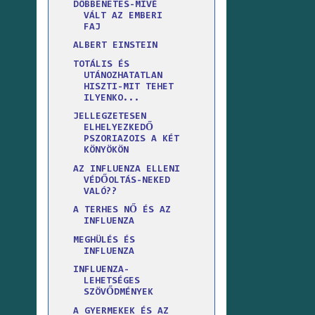
DÖBBENETES-MIVÉ
VÁLT AZ EMBERI
FAJ
ALBERT EINSTEIN
TOTÁLIS ÉS
UTÁNOZHATATLAN
HISZTI-MIT TEHET
ILYENKO...
JELLEGZETESEN
ELHELYEZKEDŐ
PSZORIAZOIS A KÉT
KÖNYÖKÖN
AZ INFLUENZA ELLENI
VÉDŐOLTÁS-NEKED
VALÓ??
A TERHES NŐ ÉS AZ
INFLUENZA
MEGHÜLÉS ÉS
INFLUENZA
INFLUENZA-
LEHETSÉGES
SZÖVŐDMÉNYEK
A GYERMEKEK ÉS AZ