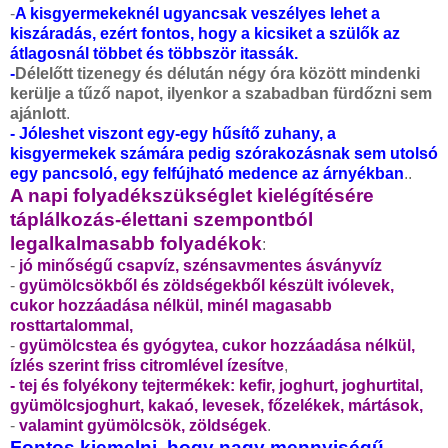
-
A kisgyermekeknél ugyancsak veszélyes lehet a
kiszáradás, ezért fontos, hogy a kicsiket a szülők az
átlagosnál többet és többször itassák.
-
Délelőtt tizenegy és délután négy óra között mindenki
kerülje a tűző napot, ilyenkor a szabadban fürdőzni sem
ajánlott
.
- Jóleshet viszont egy-egy hűsítő zuhany, a
kisgyermekek számára pedig szórakozásnak sem utolsó
egy pancsoló, egy felfújható medence az árnyékban
..
A napi folyadékszükséglet kielégítésére
táplálkozás-élettani szempontból
legalkalmasabb folyadékok
:
-
jó minőségű csapvíz, szénsavmentes ásványvíz
-
gyümölcsökből és zöldségekből készült ivólevek,
cukor hozzáadása nélkül, minél magasabb
rosttartalommal,
-
gyümölcstea és gyógytea, cukor hozzáadása nélkül,
ízlés szerint friss citromlével ízesítve
,
- tej és folyékony tejtermékek: kefir, joghurt, joghurtital,
gyümölcsjoghurt, kakaó, levesek, főzelékek, mártások,
-
valamint gyümölcsök, zöldségek
.
Fontos kiemelni, hogy nagy mennyiségű,