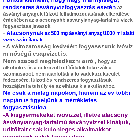
rendszeres ásványvízfogyasztás esetén
az
ásványi anyagok túlzott felhalmozódásának elkerülése
érdekében az alacsonyabb ásványianyag-tartalmú vizek
fogyasztása javasolt
.
-
Alacsonynak
az 500 mg ásványi anyag/1000 ml alatti
vizek számítanak
.
- A változatosság kedvéért fogyasszunk ivóvíz
minőségű csapvizet is.
Nem szabad megfeledkezni arról,
hogy az
alkoholok és a cukrozott üdítőitalok fokozzák a
szomjúságot, nem ajánlottak a folyadékszükséglet
fedezésére, túlzott és rendszeres fogyasztásuk
hozzájárul a túlsúly és az elhízás kialakulásához
.
Ne csak a meleg napokon, hanem az év többi
napján is figyeljünk a mértékletes
fogyasztásukra
.
-A kisgyermekeket ivóvízzel, illetve alacsony
ásványianyag-tartalmú ásványvízzel kínáljuk,
üdítőitalt csak különleges alkalmakkor
engedjünk nekik fogyasztani