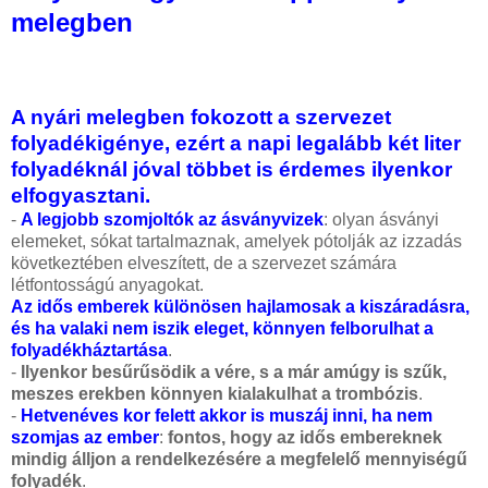
melegben
A nyári melegben fokozott a szervezet
folyadékigénye, ezért a napi legalább két liter
folyadéknál jóval többet is érdemes ilyenkor
elfogyasztani.
-
A legjobb szomjoltók az ásványvizek
: olyan ásványi
elemeket, sókat tartalmaznak, amelyek pótolják az izzadás
következtében elveszített, de a szervezet számára
létfontosságú anyagokat.
Az idős emberek különösen hajlamosak a kiszáradásra,
és ha valaki nem iszik eleget, könnyen felborulhat a
folyadékháztartása
.
-
Ilyenkor besűrűsödik a vére, s a már amúgy is szűk,
meszes erekben könnyen kialakulhat a trombózis
.
-
Hetvenéves kor felett akkor is muszáj inni, ha nem
szomjas az ember
:
fontos, hogy az idős embereknek
mindig álljon a rendelkezésére a megfelelő mennyiségű
folyadék
.