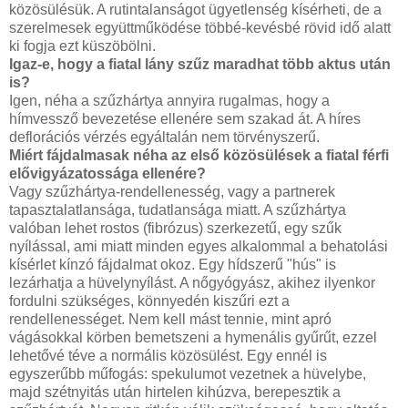
közösülésük. A rutintalanságot ügyetlenség kísérheti, de a
szerelmesek együttműködése többé-kevésbé rövid idő alatt
ki fogja ezt küszöbölni.
Igaz-e, hogy a fiatal lány szűz maradhat több aktus után
is?
Igen, néha a szűzhártya annyira rugalmas, hogy a
hímvessző bevezetése ellenére sem szakad át. A híres
deflorációs vérzés egyáltalán nem törvényszerű.
Miért fájdalmasak néha az első közösülések a fiatal férfi
elővigyázatossága ellenére?
Vagy szűzhártya-rendellenesség, vagy a partnerek
tapasztalatlansága, tudatlansága miatt. A szűzhártya
valóban lehet rostos (fibrózus) szerkezetű, egy szűk
nyílással, ami miatt minden egyes alkalommal a behatolási
kísérlet kínzó fájdalmat okoz. Egy hídszerű "hús" is
lezárhatja a hüvelynyílást. A nőgyógyász, akihez ilyenkor
fordulni szükséges, könnyedén kiszűri ezt a
rendellenességet. Nem kell mást tennie, mint apró
vágásokkal körben bemetszeni a hymenális gyűrűt, ezzel
lehetővé téve a normális közösülést. Egy ennél is
egyszerűbb műfogás: spekulumot vezetnek a hüvelybe,
majd szétnyitás után hirtelen kihúzva, berepesztik a