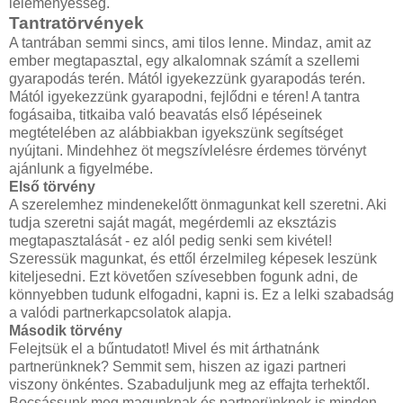
leleményesség.
Tantratörvények
A tantrában semmi sincs, ami tilos lenne. Mindaz, amit az
ember megtapasztal, egy alkalomnak számít a szellemi
gyarapodás terén. Mától igyekezzünk gyarapodás terén.
Mától igyekezzünk gyarapodni, fejlődni e téren! A tantra
fogásaiba, titkaiba való beavatás első lépéseinek
megtételében az alábbiakban igyekszünk segítséget
nyújtani. Mindehhez öt megszívlelésre érdemes törvényt
ajánlunk a figyelmébe.
Első törvény
A szerelemhez mindenekelőtt önmagunkat kell szeretni. Aki
tudja szeretni saját magát, megérdemli az eksztázis
megtapasztalását - ez alól pedig senki sem kivétel!
Szeressük magunkat, és ettől érzelmileg képesek leszünk
kiteljesedni. Ezt követően szívesebben fogunk adni, de
könnyebben tudunk elfogadni, kapni is. Ez a lelki szabadság
a valódi partnerkapcsolatok alapja.
Második törvény
Felejtsük el a bűntudatot! Mivel és mit árthatnánk
partnerünknek? Semmit sem, hiszen az igazi partneri
viszony önkéntes. Szabaduljunk meg az effajta terhektől.
Bocsássunk meg magunknak és partnerünknek is minden