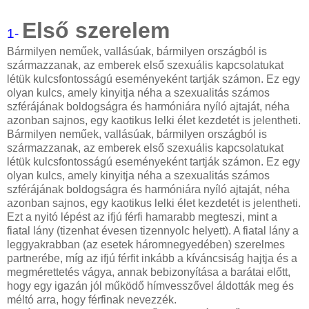
Első szerelem
1-
Bármilyen neműek, vallásúak, bármilyen országból is
származzanak, az emberek első szexuális kapcsolatukat
létük kulcsfontosságú eseményeként tartják számon. Ez egy
olyan kulcs, amely kinyitja néha a szexualitás számos
szférájának boldogságra és har­móniára nyíló ajtaját, néha
azonban sajnos, egy kaotikus lelki élet kezdetét is jelentheti.
Bármilyen neműek, vallásúak, bármilyen országból is
származzanak, az emberek első szexuális kapcsolatukat
létük kulcsfontosságú eseményeként tartják számon. Ez egy
olyan kulcs, amely kinyitja néha a szexualitás számos
szférájának boldogságra és har­móniára nyíló ajtaját, néha
azonban sajnos, egy kaotikus lelki élet kezdetét is jelentheti.
Ezt a nyitó lépést az ifjú férfi hamarabb megteszi, mint a
fiatal lány (tizenhat évesen tizennyolc helyett). A fiatal lány a
leggyakrabban (az esetek háromnegyedében) szerel­mes
partnerébe, míg az ifjú férfit inkább a kíváncsiság hajtja és a
megmérettetés vágya, annak bebizonyítása a barátai előtt,
hogy egy igazán jól működő hímvesszővel áldották meg és
méltó arra, hogy férfinak nevezzék.