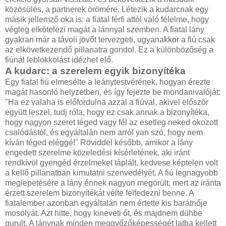
közösülés, a partnerek örömére. Létezik a kudarcnak egy
másik jellemző oka is: a fiatal férfi attól való félelme, hogy
végleg elkötelezi magát a lánnyal szemben. A fiatal lány
gyakran már a távoli jövőt tervezgeti, ugyanakkor a fiú csak
az elkövetkezendő pillanatra gondol. Ez a különbözőség a
fiúnál leblokkolást idézhet elő.
A kudarc: a szerelem egyik bizonyítéka
Egy fiatal fiú elmesélte a leánytestvérének, hogyan érezte
magát hasonló helyzet­ben, és így fejezte be mondanivalóját:
"Ha ez valaha is előfordulna azzal a fiúval, akivel először
együtt leszel, tudj róla, hogy ez csak annak a bizonyítéka,
hogy nagyon szeret téged vagy fél az esetleg neked okozott
csalódástól, és egyáltalán nem arról yan szó, hogy nem
kíván téged eléggé!" Röviddel később, amikor a lány
engedett szerelme közeledési kísérletének, aki iránt
rendkívül gyengéd érzelmeket táplált, kedvese képtelen volt
a kellő pillanatban kimutatni szenvedélyét. A fiú legnagyobb
meglepetésére a lány énnek nagyon megörült, mert az iránta
érzett szerelem bizonyítékát vélte felfedezni benne. A
fiatalember azonban egyáltalán nem értette kis barátnője
mosolyát. Azt hitte, hogy kineveti őt, és majdnem dühbe
gurult. A lánynak minden meggyőzőképességét latba kellett