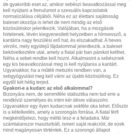
de gyakoribb eset az, amikor sebészi beavatkozással meg
kell nyújtani a frenulumot a szexuális kapcsolatok
normalizálása céljából. Néha ez az élettani sajátosság
baleset okozója is lehet de nem mindig az első
közösüléskor jelentkezik. Valójában, ha a mozgások
hirtelenek, lévén kiegyenesített helyzetben a hímvessző, a
kantárra nagy feszülési erő hat, és elszakadhat. A heves
vérzés, mely egyidejű fájdalommal jelentkezik, a baleset
bekövetkeztére utal, amely a fiatal pár­ ban pánikot kelthet.
Néha a sebet rendbe kell hozni. Alkalmasint a sebésznek
egy kis beavatkozással meg is kell nyújtania a kantárt.
Ugyanakkor, ha a műtéti metszés rendben van, a
sebgyógyulást meg kell várni az újabb közösülésig. Ez
egytől két hétig terjed.
Gyakori-e a kudarc az első alkalommal?
Bizonyára nem, de semmiféle statisztika nem tud erre a
rendkívül személyes és intim kér­ désre válaszolni.
Ugyanakkor egy ilyen kudarcnak sokféle oka lehet. Először
is a kételkedés, amely a szorongás forrása.
A fiatal férfi
megkérdőjelezi, hogy méltó lesz-e a feladatra. Már
számtalanszor maszturbált, ismeri saját reakcióit, de ezek
mind magányosan történtek. Ez a szorongó állapot