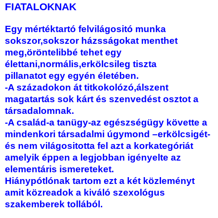
FIATALOKNAK
Egy mértéktartó felvilágositó munka
sokszor,sokszor házsságokat menthet
meg,öröntelibbé tehet egy
élettani,normális,erkölcsileg tiszta
pillanatot egy egyén életében.
-A századokon át titkokolózó,álszent
magatartás sok kárt és szenvedést osztot a
társadalomnak.
-A család-a tanügy-az egészségügy követte a
mindenkori társadalmi úgymond –erkölcsigét-
és nem világositotta fel azt a korkategóriát
amelyik éppen a legjobban igényelte az
elementáris ismereteket.
Hiánypótlónak tartom ezt a két közleményt
amit közreadok a kiváló szexológus
szakemberek tollából.