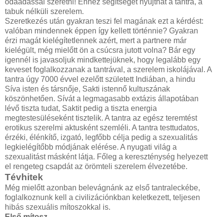
odaadással szeretni! Ehhez segítséget nyújthat a tantra, a
tabuk nélküli szerelem.
Szeretkezés után gyakran teszi fel magának ezt a kérdést:
valóban mindennek éppen így kellett történnie? Gyakran
érzi magát kielégítetlennek azért, mert a partnere már
kielégült, még mielőtt ön a csúcsra jutott volna? Bár egy
igennél is javasoljuk mindkettejüknek, hogy legalább egy
keveset foglalkozzanak a tantrával, a szerelem iskolájával. A
tantra úgy 7000 évvel ezelőtt született Indiában, a hindu
Síva isten és társnője, Sakti istennő kultuszának
köszönhetően. Sívát a legmagasabb extázis állapotában
lévő tiszta tudat, Saktit pedig a tiszta energia
megtestesüléseként tisztelik. A tantra az egész teremtést
erotikus szerelmi aktusként szemléli. A tantra testtudatos,
érzéki, élénkítő, izgató, legfőbb célja pedig a szexualitás
legkielégítőbb módjának elérése. A nyugati világ a
szexualitást másként látja. Főleg a kereszténység helyezett
el rengeteg csapdát az örömteli szerelem élvezetébe.
Tévhitek
Még mielőtt azonban belevágnánk az első tantraleckébe,
foglalkoznunk kell a civilizációnkban keletkezett, teljesen
hibás szexuális mítoszokkal is.
Első mítosz