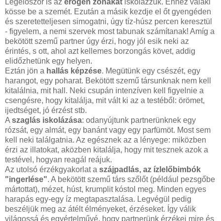
Legelőször is az
erogén zónákat
iskolázzuk. Ehhez valaki
kösse be a szemét. Ezután a másik kezdje el őt gyengéden
és szeretetteljesen simogatni, úgy tíz-húsz percen keresztül
- figyelem, a nemi szervek most tabunak számítanak! Amíg a
bekötött szemű partner úgy érzi, hogy jól esik neki az
érintés, s ott, ahol azt kellemes borzongás követ, addig
elidőzhetünk egy helyen.
Eztán jön a
hallás képzése
. Megütünk egy csészét, egy
harangot, egy poharat. Bekötött szemű társunknak nem kell
kitalálnia, mit hall. Neki csupán intenzíven kell figyelnie a
csengésre, hogy kitalálja, mit vált ki az a testéből: örömet,
ijedtséget, jó érzést stb.
A
szaglás iskolázása
: odanyújtunk partnerünknek egy
rózsát, egy almát, egy banánt vagy egy parfümöt. Most sem
kell neki találgatnia. Az egésznek az a lényege: miközben
érzi az illatokat, aközben kitalálja, hogy mit tesznek azok a
testével, hogyan reagál reájuk.
Az utolsó érzékgyakorlat a
szájpadlás, az ízlelőbimbók
"ingerlése"
. A bekötött szemű társ szőlőt (például pezsgőbe
mártottat), mézet, húst, krumplit kóstol meg. Minden egyes
harapás egy-egy íz megtapasztalása. Legvégül pedig
beszéljük meg az átélt élményeket, érzéseket. Így válik
világossá és egyértelművé, hogy partnerünk érzékei mire és