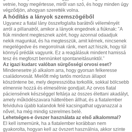
vetnie, hogy megértesse, miről van szó, és hogy minden úgy
végződjön, ahogyan szerették volna.
A hódítás a lányok szemszögéből
Ugyanez a fiatal lány összefoglalta barátnői véleményét
arról a pillanatról, amikor a lányok engednek a fiúknak: "A
fiúk mindent megtesznek azért, hogy azonnal odaadjuk
nekik magunkat, és ha megtesszük, amit kérnek, nincsenek
megelégedve és megorrolnak ránk, mert azt hiszik, hogy túl
könnyű prédák vagyunk. Ez a reagálásuk mindent hamissá
tesz és megfoszt bennünket spontaneitásunktól."
Az igazi kudarc valóban sürgősségi orvosi eset?
Mindenesetre jó alkalom arra, hogy gyorsan felkeresse
családorvosát. Mielőtt még tartós morózus állapot
köszöntene be, mely depresszióba torkollik, sokkal bölcsebb
elmennie hozzá és elmesélnie gondjait. Az orvos fiatal
páciensének készséggel feltárja az összes élettani akadályt,
amely működészavara hátterében állhat, és a fiatalember
felvidulva újabb kalandok felé kacsingathat ugyanazzal a
nővel, ha még mindig szerelmes belé.
Lehetséges-e óvszer használata az első alkalommal?
El kell ismernünk, ha a fiatalember korábban nem
gyakorolta, hogyan kell az óvszert használnia, akkor szinte