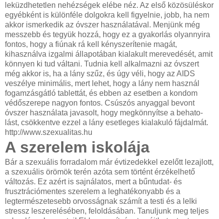
leküzdhetetlen nehézségek elébe néz. Az első közösüléskor
egyébként is különféle dolgokra kell figyelnie, jobb, ha nem
akkor ismerkedik az óvszer használatával. Menjünk még
messzebb és tegyük hozzá, hogy ez a gyakorlás olyannyira
fontos, hogy a fiúnak rá kell kényszerítenie magát,
kihasználva izgalmi állapotában kialakult merevedését, amit
könnyen ki tud váltani. Tudnia kell alkalmazni az óvszert
még akkor is, ha a lány szűz, és úgy véli, hogy az AIDS
veszélye minimális, mert lehet, hogy a lány nem használ
fogamzásgátló tablettát, és ebben az esetben a kondom
védőszerepe nagyon fontos. Csúszós anyaggal bevont
óvszer használata javasolt, hogy megkönnyítse a behato­
lást, csökkentve ezzel a lány esetleges kialakuló fájdalmát.
http://www.szexualitas.hu
A szerelem iskolája
Bár a szexuális forradalom már évtizedekkel ezelőtt lezajlott,
a szexuális örömök terén azóta sem történt érzékelhető
változás. Ez azért is sajnálatos, mert a bűntudat- és
frusztrációmentes szerelem a leghatékonyabb és a
legtermészetesebb orvosságnak számít a testi és a lelki
stressz leszerelésében, feloldásában. Tanuljunk meg teljes