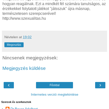
hogyan reagálnak. Ezt a mindkét fél számára tanulságos, az
érzékekkel folytatott játékot "játsszuk" újra másnap,
természetesen szerepcserével!
http://www.szexualitas.hu
Névtelen
at
19:02
Megosztás
Nincsenek megjegyzések:
Megjegyzés küldése
‹
›
Főoldal
Internetes verzió megtekintése
Szerzok és szerkesztok
Dr.Bauer Adalbert