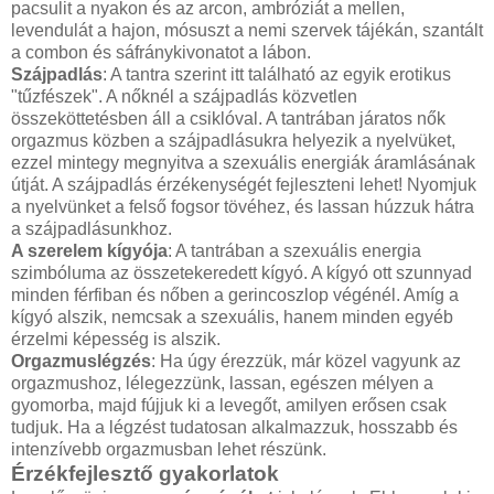
pacsulit a nyakon és az arcon, ambróziát a mellen,
levendulát a hajon, mósuszt a nemi szervek tájékán, szantált
a combon és sáfránykivonatot a lábon.
Szájpadlás
: A tantra szerint itt található az egyik erotikus
"tűzfészek". A nőknél a szájpadlás közvetlen
összeköttetésben áll a csiklóval. A tantrában járatos nők
orgazmus közben a szájpadlásukra helyezik a nyelvüket,
ezzel mintegy megnyitva a szexuális energiák áramlásának
útját. A szájpadlás érzékenységét fejleszteni lehet! Nyomjuk
a nyelvünket a felső fogsor tövéhez, és lassan húzzuk hátra
a szájpadlásunkhoz.
A szerelem kígyója
: A tantrában a szexuális energia
szimbóluma az összetekeredett kígyó. A kígyó ott szunnyad
minden férfiban és nőben a gerincoszlop végénél. Amíg a
kígyó alszik, nemcsak a szexuális, hanem minden egyéb
érzelmi képesség is alszik.
Orgazmuslégzés
: Ha úgy érezzük, már közel vagyunk az
orgazmushoz, lélegezzünk, lassan, egészen mélyen a
gyomorba, majd fújjuk ki a levegőt, amilyen erősen csak
tudjuk. Ha a légzést tudatosan alkalmazzuk, hosszabb és
intenzívebb orgazmusban lehet részünk.
Érzékfejlesztő gyakorlatok