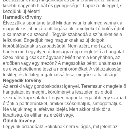
kisebb-nagyobb hibát és gyengeséget. Lapozzunk egyet, s
kezdjünk új életet!
Harmadik törvény
Élvezzük a spontaneitást! Mindannyiunknak meg vannak a
magunk kis jól bejáratott fogásaink, amelyeket újbólés újból
alkalmazunk a szexnél. Tegyük szabaddá a színünket és a
lelkünket. Engedjük meg magunknak az új dolgok
kipróbálásának a szabadságát! Nem azért, mert az új,
hanem mert egy ilyen újdonságra épp megfelelő a hangulat.
Szex mindig csak az ágyban? Miért nem a konyhában, az
erdőben vagy egy mezőn? A megszokás bénít, unalmassá
és élvezhetetlenné teszi a nemi örömöket. A változatosság
testileg és lelkileg rugalmassá tesz, megőrzi a fiatalságot.
Negyedik törvény
Az érzéki vágy gondoskodást igényel. Teremtsünk megfelelő
hangulatot és meghitt körülményt a fesztelen és oldott
szexuális kapcsolatra. Legyen naponta legalább egy szabad
óránk a partnerünkkel, amikor csókolhatjuk, simogathatjuk.
Ne várjuk meg a lefekvés idejét. Mert akkor ránk tör a
fáradtság, és elillan az érzéki vágy.
Ötödik törvény
Legyünk odaadóak! Sokaknak nem világos, mit jelent az