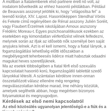
A múltban a fiatalemberek első partnere érett nő volt, az
irodalom bővelkedik az ehhez hasonló példákban. Például
de Beauvais asszonyt jelölték ki, hogy "világosítsa fel" a
leendő királyt, XIV. Lajost. Hasonlóképpen Stendhal Vörös
és Fekete című regényé­ben de Rénal asszony Julién Soréit,
vagy Flaubert Érzelmek iskolájában Arnoux aszszony
Frédéric Moreau-t. Egyes pszichoanalitikusok ezekben az
esetekben egy kimondatlan vérfertőzést vélnek felfedezni,
melynek során az ifjak az idősebb nők személyé­ ben saját
anyjukra lelnek. Azt is el kell ismerni, hogy a fiatal lányok, a
fogamzásgátlási lehetőség előtti időszakban a
megbélyegzett teherbeesés lidérce miatt haboztak odaadni
magukat heves szeretőjüknek.
Ma az esetek többségében a fiatal férfi első szexuális
kapcsolatait hasonló korú, fogamzásgátló tablettát szedő
lányokkal létesíti. A számtalan kérdésre innen-onnan
összetallózott válasz ellenére még rengeteg
megválaszolatlan kérdése marad, íme néhány közülük,
amelyek segíthetik abban, hogy megértsen bizonyos
folyamatokat és megnyugodjon.
Kérdések az első nemi kapcsolatról
Az első közösülés ugyanolyan jelentőségű-e a fiúk és a