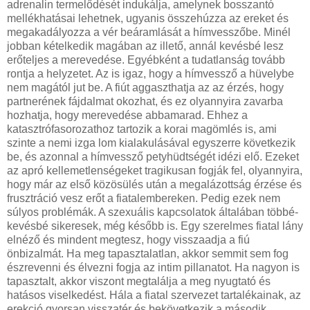
adrenalin termelődését indukálja, amelynek bosszantó
mellékhatásai lehetnek, ugyanis összehúzza az ereket és
megakadályozza a vér beáramlását a hímvesszőbe. Minél
jobban kételkedik magában az illető, annál kevésbé lesz
erőteljes a merevedése. Egyébként a tudatlanság tovább
rontja a helyzetet. Az is igaz, hogy a hímvessző a hüvelybe
nem magától jut be. A fiút aggaszthatja az az érzés, hogy
partnerének fájdalmat okozhat, és ez olyannyira zavarba
hozhatja, hogy merevedése abbamarad. Ehhez a
katasztrófasorozathoz tartozik a korai magömlés is, ami
szinte a nemi izga­ lom kialakulásával egyszerre következik
be, és azonnal a hímvessző petyhüdtségét idézi elő. Ezeket
az apró kellemetlenségeket tragikusan fogják fel, olyannyira,
hogy már az első közösülés után a megalázottság érzése és
frusztráció vesz erőt a fiatalembereken. Pedig ezek nem
súlyos problémák. A szexuális kapcsolatok általában többé-
kevésbé sikeresek, még később is. Egy szerelmes fiatal lány
elnéző és mindent megtesz, hogy visszaadja a fiú
önbizalmát. Ha meg tapasztalatlan, akkor semmit sem fog
észrevenni és élvezni fogja az intim pillanatot. Ha nagyon is
tapasztalt, akkor viszont megtalálja a meg­ nyugtató és
hatásos viselkedést. Hála a fiatal szervezet tartalékainak, az
erekció gyorsan visszatér és bekövetkezik a második