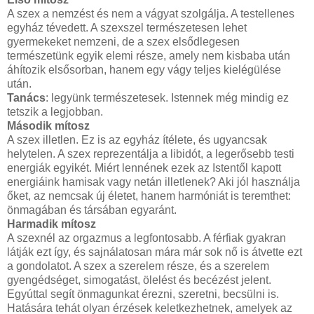
A szex a nemzést és nem a vágyat szolgálja. A testellenes
egyház tévedett. A szexszel természetesen lehet
gyermekeket nemzeni, de a szex elsődlegesen
természetünk egyik elemi része, amely nem kisbaba után
áhítozik elsősorban, hanem egy vágy teljes kielégülése
után.
Tanács
: legyünk természetesek. Istennek még mindig ez
tetszik a legjobban.
Második mítosz
A szex illetlen. Ez is az egyház ítélete, és ugyancsak
helytelen. A szex reprezentálja a libidót, a legerősebb testi
energiák egyikét. Miért lennének ezek az Istentől kapott
energiáink hamisak vagy netán illetlenek? Aki jól használja
őket, az nemcsak új életet, hanem harmóniát is teremthet:
önmagában és társában egyaránt.
Harmadik mítosz
A szexnél az orgazmus a legfontosabb. A férfiak gyakran
látják ezt így, és sajnálatosan mára már sok nő is átvette ezt
a gondolatot. A szex a szerelem része, és a szerelem
gyengédséget, simogatást, ölelést és becézést jelent.
Egyúttal segít önmagunkat érezni, szeretni, becsülni is.
Hatására tehát olyan érzések keletkezhetnek, amelyek az