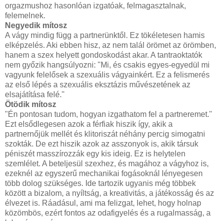
orgazmushoz hasonlóan izgatóak, felmagasztalnak,
felemelnek.
Negyedik mítosz
A vágy mindig függ a partnerünktől. Ez tökéletesen hamis
elképzelés. Aki ebben hisz, az nem talál örömet az örömben,
hanem a szex helyett gondoskodást akar. A tantraoktatók
nem győzik hangsúlyozni: "Mi, és csakis egyes-egyedül mi
vagyunk felelősek a szexuális vágyainkért. Ez a felismerés
az első lépés a szexuális eksztázis művészetének az
elsajátítása felé."
Ötödik mítosz
"Én pontosan tudom, hogyan izgathatom fel a partneremet."
Ezt elsődlegesen azok a férfiak hiszik így, akik a
partnernőjük mellét és klitoriszát néhány percig simogatni
szokták. De ezt hiszik azok az asszonyok is, akik társuk
péniszét masszírozzák egy kis ideig. Ez is helytelen
szemlélet. A beteljesül szexhez, és magához a vágyhoz is,
ezeknél az egyszerű mechanikai fogásoknál lényegesen
több dolog szükséges. Ide tartozik ugyanis még többek
között a bizalom, a nyíltság, a kreativitás, a játékosság és az
élvezet is. Ráadásul, ami ma felizgat, lehet, hogy holnap
közömbös, ezért fontos az odafigyelés és a rugalmasság, a