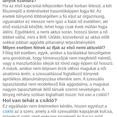
lányok számára?
Ha az első kapcsolat kifejezetten fiatal korban létesül, a két
főszereplő a történéseket hasonlóképpen fogja fel. Az
esetek túlnyomó többségében a fiú eljut az orgazmusig,
ugyanakkor ez messze nem igaz a fiatal nő esetében, aki
első extázisát később, lehet hogy csak évek múltán fogja
átélni. Egyébként, a nemi aktus során, hosszú távon a nő
többet vállal, mint a férfi. Utóbbi, közvetlenül az aktus előtt
sokkal jobban aggódik pillanatnyi teljesítményéért.
Milyen esetben félnek az ifjak az első nemi aktustól?
Főleg két esetben, egyik, amikor a barátaikkal beszélgetve
arra gondolnak, hogy hím­vesszőjük nem megfelelő méretű,
vagy a maszturbálási idejük túl rövid vagy éppen túl hosszú.
A másik, amikor nem teljesen érzik otthon magukat a női
anatómia terén, a szexualitással foglalkozó könyvek
aprólékos áttanulmányozása ellenére sem. A szexuális
tapasztalattal nem rendelkező fiúk aggodalma, a magukat
nagyon tapasztaltnak ítélő társaik szerint nevetséges. A
lényeg néhány szóban foglalható össze: hol van a csikló?
Hol van tehát a csikló?
Ez egyáltalán nem értelmetlen kérdés, hiszen egyrészt a
csikló
az a szerv, amely a női szexualitás kapujának kulcsa,
másrészt azért, mert egészen kisméretű és furcsa­ mód