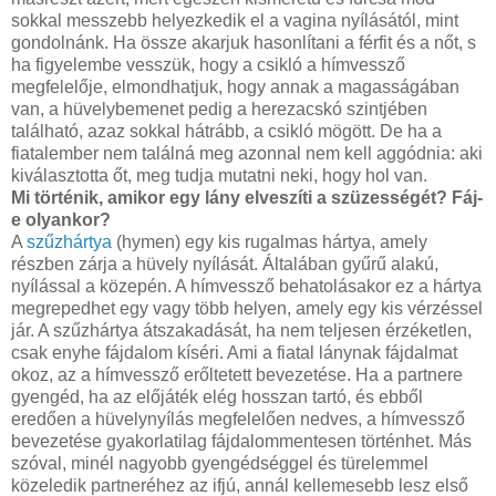
sokkal messzebb helyezkedik el a vagina nyílásától, mint
gondolnánk. Ha össze akarjuk hasonlítani a férfit és a nőt, s
ha figyelembe vesszük, hogy a csikló a hímvessző
megfelelője, elmondhatjuk, hogy annak a magasságában
van, a hüvelybemenet pedig a herezacskó szintjében
található, azaz sokkal hátrább, a csikló mögött. De ha a
fiatalember nem találná meg azonnal nem kell aggódnia: aki
kiválasztotta őt, meg tudja mutatni neki, hogy hol van.
Mi történik, amikor egy lány elveszíti a szüzességét? Fáj-
e olyankor?
A
szűzhártya
(hymen) egy kis rugalmas hártya, amely
részben zárja a hüvely nyílását. Általában gyűrű alakú,
nyílással a közepén. A hímvessző behatolásakor ez a hártya
megrepedhet egy vagy több helyen, amely egy kis vérzéssel
jár. A szűzhártya átszakadását, ha nem teljesen érzéketlen,
csak enyhe fájdalom kíséri. Ami a fiatal lánynak fájdalmat
okoz, az a hímvessző erőltetett bevezetése. Ha a partnere
gyengéd, ha az előjáték elég hosszan tartó, és ebből
eredően a hüvelynyílás megfelelően nedves, a hímvessző
bevezetése gyakorlatilag fájdalommentesen történhet. Más
szóval, minél nagyobb gyengédséggel és türelemmel
közeledik partneréhez az ifjú, annál kellemesebb lesz első