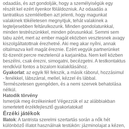
odaadás, és azt gondolják, hogy a személyiségük egy
részét kel ezért ilyenkor föláldozniuk. Az odaadás a
tantratikus szemléletben azt jelenti, hogy magunkat
valakinek tökéletesen megnyitjuk, tehát valakinek a
legteljesebben feltárulkozunk. Minden gondolatunkkal,
minden testrészünkkel, minden pórusunkkal. Semmi sem
tabu azért, mert az ember magát eközben vesztesnek avagy
kiszolgáltatottnak érezhetné. Aki meg akar nyílni, annak
oltalmazva kell magát éreznie. Ezért vegyük partnerünket
tíz-tizenöt percre meztelenül a karjainkba. Nem kell közben
beszélni, csak érezni, simogatni, becézgetni. A testkontaktus
rendkívül fontos a bizalom kialakításához.
Gyakorlat
: az egyik fél fekszik, a másik ráborul, hozzásimul
- fenékkel, lábszárral, mellel, kézzel és lábbal.
Természetesen gyengéden, és a nemi szervek behatolása
nélkül.
Hatodik törvény
Ismerjük meg érzékeinket! Végezzük el az alábbiakban
ismertetett érzékfejlesztő gyakorlatokat!
Érzéki játékok
Illatok
: A tantrista szerelmi szertartás során a nők hét
különböző illatot használnak testükön: jázminolajat a kézen,