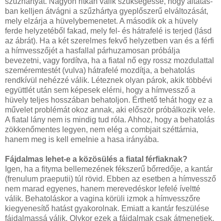
szűzhártyát. Nagyon ritkán válik szükségessé, hogy altatás­
ban kelljen átvágni a szűzhártya gyeplőszerű elváltozását,
mely elzárja a hüvelybemenetet. A második ok a hüvely
ferde helyzetéből fakad, mely fel- és hátrafelé is terjed (lásd
az ábrát). Ha a két szerelmes fekvő helyzetben van és a férfi
a hímvesszőjét a hasfallal párhuzamosan próbálja
bevezetni, vagy fordítva, ha a fiatal nő egy rossz mozdulattal
szeméremtestét (vulva) hátrafelé mozdítja, a behatolás
rendkívül nehézzé válik. Léteznek olyan párok, akik többévi
együttlét után sem képesek elérni, hogy a hímvessző a
hüvely teljes hosszában behatoljon. Érthető tehát hogy ez a
művelet problémát okoz annak, aki először próbálkozik vele.
A fiatal lány nem is mindig tud róla. Ahhoz, hogy a behatolás
zökkenőmentes legyen, nem elég a combjait széttárnia,
hanem meg is kell emelnie a hasa irányába.
Fájdalmas lehet-e a közösülés a fiatal férfiaknak?
Igen, ha a fityma bellemezének fékszerű bőrredője, a kantár
(frenulum praeputii) túl rövid. Ebben az esetben a hímvessző
nem marad egyenes, hanem merevedéskor lefelé íveltté
válik. Behatoláskor a vagina körüli izmok a hímvesszőre
kiegyenesítő hatást gyakorolnak. Emiatt a kantár feszülése
fájdalmassá válik. Olykor ezek a fájdalmak csak átmenetiek,