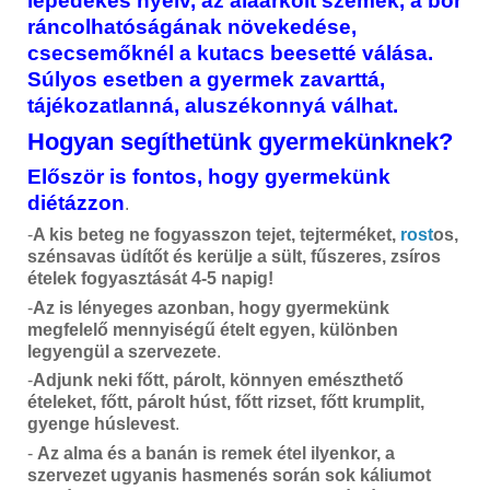
lepedékes nyelv, az aláárkolt szemek, a bőr
ráncolhatóságának növekedése,
csecsemőknél a kutacs beesetté válása.
Súlyos esetben a gyermek zavarttá,
tájékozatlanná, aluszékonnyá válhat.
Hogyan segíthetünk gyermekünknek?
Először is fontos, hogy gyermekünk
diétázzon
.
-
A kis beteg ne fogyasszon tejet, tejterméket,
rost
os,
szénsavas üdítőt és kerülje a sült, fűszeres, zsíros
ételek fogyasztását 4-5 napig!
-
Az is lényeges azonban, hogy gyermekünk
megfelelő mennyiségű ételt egyen, különben
legyengül a szervezete
.
-
Adjunk neki főtt, párolt, könnyen emészthető
ételeket, főtt, párolt húst, főtt rizset, főtt krumplit,
gyenge húslevest
.
-
Az alma és a banán is remek étel ilyenkor, a
szervezet ugyanis hasmenés során sok káliumot