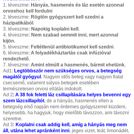
1. téveszme:
Hányás, hasmenés és láz esetén azonnal
orvoshoz kell fordulni
2. téveszme:
Rögtön gyógyszert kell szedni a
házipatikából
.
3. téveszme
: Napokig koplalni kell.
4. téveszme
: Nem szabad semmit inni, mert azonnal
kijön.
5. téveszme:
Feltétlenül antibiotikumot kell szedni
.
6. téveszme
: A folyadékháztartás csak infúzióval
rendezhető
.
7. téveszme:
Amint elmúlt a hasmenés, bármit ehetünk.
Ad1:
Legtöbbször nem szükséges orvos, a betegség
magától gyógyul
. Nagyon idős beteg vagy nagyon fiatal
csecsemő, valamint súlyos betegek esetében
természetesen orvosi ellátás indokolt.
Ad 2
: A 38 fok feletti láz csillapítására helyes bevenni egy
szem lázcsillapítót
, de a hányás, hasmenés ellen a
betegség első napján nem érdemes gyógyszerrel küzdeni,
helyesebb, ha hagyjuk, hogy mielőbb távozzon, ami távozni
szeretne.
Ad 3
: Koplalni csak addig kell, amíg a hányás meg nem
áll, utána lehet apránként inni
, jeges vizet, teát, limonádét,