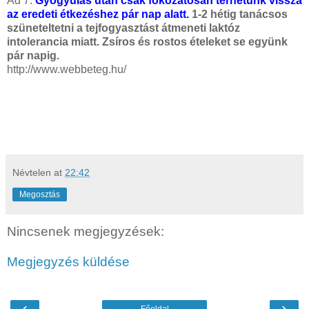
Ad 7:
Gyógyulás után csak fokozatosan térhetünk vissza
az eredeti étkezéshez pár nap alatt.
1-2 hétig tanácsos
szüneteltetni a tejfogyasztást átmeneti laktóz
intolerancia miatt. Zsíros és rostos ételeket se együnk
pár napig.
http://www.webbeteg.hu/
Névtelen
at
22:42
Megosztás
Nincsenek megjegyzések:
Megjegyzés küldése
‹
›