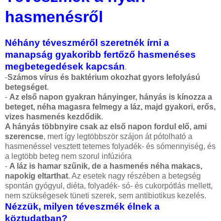
hasmenésről
Néhány téveszméről szeretnék írni a
manapság gyakoribb fertőző hasmenéses
megbetegedések kapcsán
.
-
Számos vírus és baktérium okozhat gyors lefolyású
betegséget
.
-
Az első napon gyakran hányinger, hányás is kínozza a
beteget, néha magasra felmegy a láz, majd gyakori, erős,
vizes hasmenés kezdődik
.
A hányás többnyire csak az első napon fordul elő, ami
szerencse
, mert így legtöbbször szájon át pótolható a
hasmenéssel vesztett tetemes folyadék- és sómennyiség, és
a legtöbb beteg nem szorul infúzióra
-
A láz is hamar szűnik, de a hasmenés néha makacs,
napokig eltarthat
. Az esetek nagy részében a betegség
spontán gyógyul, diéta, folyadék- só- és cukorpótlás mellett,
nem szükségesek tüneti szerek, sem antibiotikus kezelés.
Nézzük, milyen téveszmék élnek a
köztudatban?