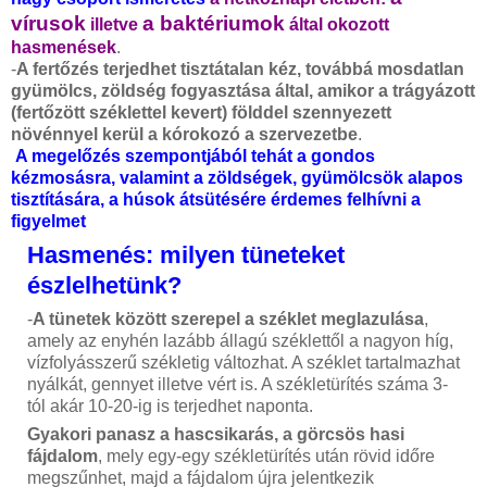
vírusok
a baktériumok
illetve
által okozott
hasmenések
.
-
A fertőzés terjedhet tisztátalan kéz, továbbá mosdatlan
gyümölcs, zöldség fogyasztása által, amikor a trágyázott
(fertőzött széklettel kevert) földdel szennyezett
növénnyel kerül a kórokozó a szervezetbe
.
A megelőzés szempontjából tehát a gondos
kézmosásra, valamint a zöldségek, gyümölcsök alapos
tisztítására, a húsok átsütésére érdemes felhívni a
figyelmet
Hasmenés: milyen tüneteket
észlelhetünk?
-
A tünetek között szerepel a széklet meglazulása
,
amely az enyhén lazább állagú széklettől a nagyon híg,
vízfolyásszerű székletig változhat. A széklet tartalmazhat
nyálkát, gennyet illetve vért is. A székletürítés száma 3-
tól akár 10-20-ig is terjedhet naponta.
Gyakori panasz a hascsikarás, a görcsös hasi
fájdalom
, mely egy-egy székletürítés után rövid időre
megszűnhet, majd a fájdalom újra jelentkezik