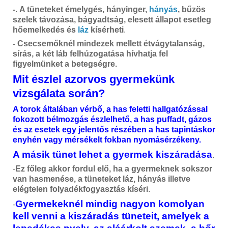
-
.
A tüneteket émelygés, hányinger,
hányás
, bűzös
szelek távozása, bágyadtság, elesett állapot esetleg
hőemelkedés és
láz
kísérheti
.
-
Csecsemőknél mindezek mellett étvágytalanság,
sírás, a két láb felhúzogatása hívhatja fel
figyelmünket a betegségre.
Mit észlel azorvos gyermekünk
vizsgálata során?
A torok általában vérbő, a has feletti hallgatózással
fokozott bélmozgás észlelhető, a has puffadt, gázos
és az esetek egy jelentős részében a has tapintáskor
enyhén vagy mérsékelt fokban nyomásérzékeny.
A másik tünet lehet a gyermek kiszáradása
.
-
Ez főleg akkor fordul elő, ha a gyermeknek sokszor
van hasmenése, a tüneteket láz, hányás illetve
elégtelen folyadékfogyasztás kíséri
.
Gyermekeknél mindig nagyon komolyan
-
kell venni a kiszáradás tüneteit, amelyek a