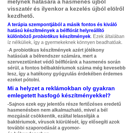
melynek hatására a hasmenés újból
visszatér és ilyenkor a kezelés újból elölről
kezdhető.
A terápia szempontjából a másik fontos és kiváló
hatású készítmények a bélflórát helyreállító
különböző
probiotikus
készítmények
. Ezek általában
íz nélküliek, így a gyermekeknek könnyen beadhatóak.
-
A probiotikus készítmények azért jótékony
hatásúak a bélrendszer számára, mert a
szervezetünket védő bélflóránk a hasmenés során
sérül, a fontos bélbaktériumok száma még kevesebb
lesz, így a hatékony gyógyulás érdekében érdemes
ezeket pótolni.
Mi a helyzet a reklámokban oly gyakran
emlegetett hasfogó készítményekkel?
-Sajnos ezek egy jelentős része fertőzéses eredetű
hasmenésben nem alkalmazható, mivel a bél
mozgását csökkentik, ezáltal lelassítják a
baktériumok, vírusok kiürülését, így elősegíti azok
további szaporodását a gyomor-