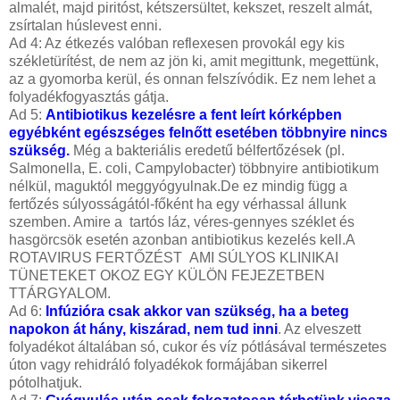
almalét, majd piritóst, kétszersültet, kekszet, reszelt almát,
zsírtalan húslevest enni.
Ad 4: Az étkezés valóban reflexesen provokál egy kis
székletürítést, de nem az jön ki, amit megittunk, megettünk,
az a gyomorba kerül, és onnan felszívódik. Ez nem lehet a
folyadékfogyasztás gátja.
Ad 5:
Antibiotikus kezelésre a fent leírt kórképben
egyébként egészséges felnőtt esetében többnyire nincs
szükség.
Még a bakteriális eredetű bélfertőzések (pl.
Salmonella, E. coli, Campylobacter) többnyire antibiotikum
nélkül, maguktól meggyógyulnak.De ez mindig függ a
fertőzés súlyosságától-főként ha egy vérhassal állunk
szemben. Amire a tartós láz, véres-gennyes széklet és
hasgörcsök esetén azonban antibiotikus kezelés kell.A
ROTAVIRUS FERTŐZÉST AMI SÚLYOS KLINIKAI
TÜNETEKET OKOZ EGY KÜLÖN FEJEZETBEN
TTÁRGYALOM.
Ad 6:
Infúzióra csak akkor van szükség, ha a beteg
napokon át hány, kiszárad, nem tud inni
. Az elveszett
folyadékot általában só, cukor és víz pótlásával természetes
úton vagy rehidráló folyadékok formájában sikerrel
pótolhatjuk.