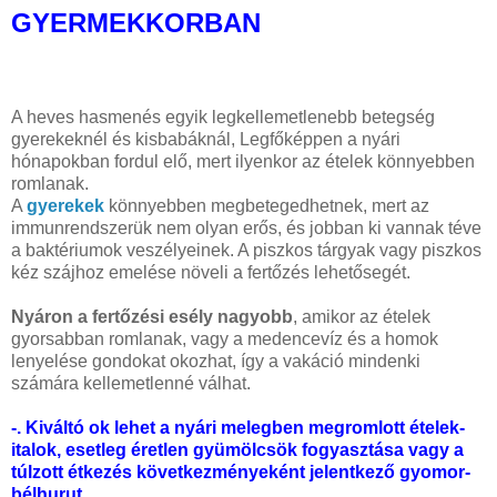
GYERMEKKORBAN
A heves hasmenés egyik legkellemetlenebb betegség
gyerekeknél és kisbabáknál, Legfőképpen a nyári
hónapokban fordul elő, mert ilyenkor az ételek könnyebben
romlanak.
A
gyerekek
könnyebben megbetegedhetnek, mert az
immunrendszerük nem olyan erős, és jobban ki vannak téve
a baktériumok veszélyeinek.
A piszkos tárgyak vagy piszkos
kéz szájhoz emelése növeli a fertőzés lehetősegét.
Nyáron a fertőzési esély nagyobb
, amikor az ételek
gyorsabban romlanak, vagy a medencevíz és a homok
lenyelése gondokat okozhat, így a vakáció mindenki
számára kellemetlenné válhat.
-. Kiváltó ok lehet a nyári melegben megromlott ételek-
italok, esetleg éretlen gyümölcsök fogyasztása vagy a
túlzott étkezés következményeként jelentkező gyomor-
bélhurut
.