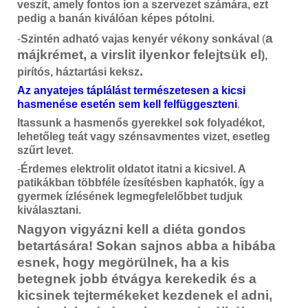
veszít, amely fontos ion a szervezet számára, ezt
pedig a banán kiválóan képes pótolni.
a
-
Szintén adható vajas kenyér vékony sonkával
(
májkrémet, a virslit ilyenkor felejtsük el
),
.
pirítós, háztartási keksz
Az anyatejes táplálást természetesen a kicsi
hasmenése esetén sem kell felfüggeszteni
.
Itassunk a hasmenős gyerekkel sok folyadékot,
lehetőleg teát vagy szénsavmentes vizet, esetleg
szűrt levet
.
-
Érdemes elektrolit oldatot itatni a kicsivel. A
patikákban többféle ízesítésben kaphatók, így a
gyermek ízlésének legmegfelelőbbet tudjuk
kiválasztani.
Nagyon vigyázni kell a diéta gondos
betartására! Sokan sajnos abba a hibába
esnek, hogy megörülnek, ha a kis
betegnek jobb étvágya kerekedik és a
kicsinek tejtermékeket kezdenek el adni,