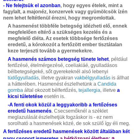
- Ne felejtsük el azonban
, hogy egyes ételek, mint a
fagylalt, a majonéz, konzervek vagy gyümölcsök ízén
nem lehet feltétlenül érezni, hogy megromlottak.
A hasmenést többféle betegség idézheti elő, ennek
megfelelően eltérő a szükséges kezelés és a
megfelelő diéta. Az esetek többsége fertőzéses
eredetű, a kórokozót a fertőzött ember tisztátalan
keze terjeszti tovább a gyermekekre.
A hasmenés számos betegség tünete lehet
, például
fertőzésé, ételmérgezésé, coeliakiáé, gyulladásos
bélbetegségeké, sőt gyerekeknél alsó lebenyi
tüdőgyulladás
, illetve gyakran
vakbélgyulladás
is állhat
a hátterében. Hasmenést észlelhetünk a
Candida
gomba
által okozott bélfertőzés,
tejallergia
, illetve
a
kicsi túletetése
esetén is.
-A fenti okok közül a leggyakoribb a fertőzéses
eredetű hasmenés
. Csecsemőknél a széklet
meglazulását észlelhetjük fogzáskor is - ez nem
sorolható a hasmenések közé, de sok szülő így éli meg.
A fertőzéses eredetű hasmenések között általában két
a
nagy csoport ismeretes
a hétköznapi életben: