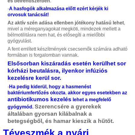
és bélrendszerben
.
-
A hasfogók alkalmazása előtt ezért kérjék ki
orvosuk tanácsát!
Az aktív szén adása ellenben jótékony hatású lehet
,
mivel a méreganyagokat megköti, mindezek mellett a
bélmotilitásra nem hat, és elősegíti a mielőbbi
gyógyulást.
A fent említett készítmények csecsemők számára adható
formában is forgalomban vannak.
Elsősorban kiszáradás esetén kerülhet sor
kórházi beutalásra, ilyenkor infúziós
kezelésre kerül sor.
-
Ha pedig kiderül, hogy a hasmenést
baktériumfertőzés okozta
,
akkor egyes esetekben az
antibiotikumos kezelés
lehet a megfelelő
Szerencsére a gyerekek
gyógymód.
általában gyorsan kilábalnak a
betegségből, és hamar kieszik a hűtőt.
Téveszmék a nyári