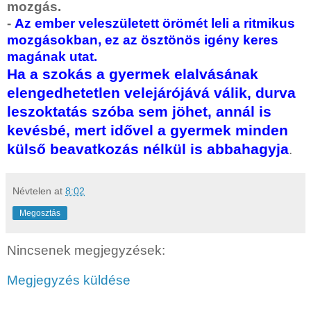
mozgás.
-
Az ember veleszületett örömét leli a ritmikus
mozgásokban, ez az ösztönös igény keres
magának utat.
Ha a szokás a gyermek elalvásának
elengedhetetlen velejárójává válik, durva
leszoktatás szóba sem jöhet, annál is
kevésbé, mert idővel a gyermek minden
külső beavatkozás nélkül is abbahagyja
.
Névtelen
at
8:02
Megosztás
Nincsenek megjegyzések:
Megjegyzés küldése