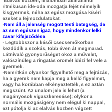
Elalvás közben, félálomban akaratlanul
ritmikusan ide-oda mozgatja fejét némelyik
kisgyermek, néha az egész mozgása kíséri
ezeket a fejmozdulatokat
.
-
Nem áll a jelenség mögött testi betegség, de
az sem egészen igaz, hogy mindenkor lelki
zavar kifejeződése
.
-
Legtöbbször a késői csecsemőkorban
kezdődik a szokás, több éven át megmarad.
Látnivaló gyönyörűséget okoz a művelet,
valószínűleg a ringatás örömét idézi fel vele a
gyermek
.
-
Nemritkán olyankor figyelhető meg a fejrázás,
ha a gyerek nem kapja meg a kellő figyelmet,
vagy ha korábban elkényeztették, s ez aztán
megszűnt. Az unalom jele is lehet (a
magányosok vigaszkeresése); olykor a
normális mozgásigény nem elégül ki nappal,
ezt pótolja ki az elalvás közben végzett