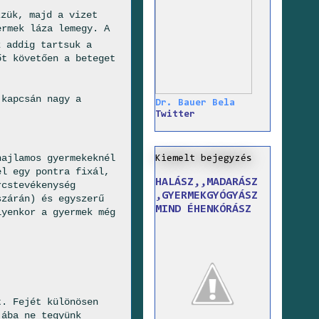
zük, majd a vizet
ermek láza lemegy. A
 addig tartsuk a
őt követően a beteget
 kapcsán nagy a
Dr. Bauer Bela
Twitter
hajlamos gyermekeknél
Kiemelt bejegyzés
el egy pontra fixál,
HALÁSZ,,MADARÁSZ
rcstevékenység
,GYERMEKGYÓGYÁSZ
szárán) és egyszerű
MIND ÉHENKÓRÁSZ
lyenkor a gyermek még
t. Fejét különösen
jába ne tegyünk