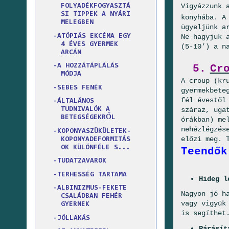
Vigyázzunk 
FOLYADÉKFOGYASZTÁ
SI TIPPEK A NYÁRI
konyhába. A
MELEGBEN
ügyeljünk a
-ATÓPIÁS EKCÉMA EGY
Ne hagyjuk 
4 ÉVES GYERMEK
(5-10’) a n
ARCÁN
-A HOZZÁTÁPLÁLÁS
5.
Cr
MÓDJA
A croup (kr
-SEBES FENÉK
gyermekbete
fél évestől
-ÁLTALÁNOS
TUDNIVALÓK A
száraz, uga
BETEGSÉGEKRŐL
órákban) me
nehézlégzés
-KOPONYASZÜKÜLETEK-
előzi meg. 
KOPONYADEFORMITÁS
OK KÜLÖNFÉLE S...
Teendők
-TUDATZAVAROK
-TERHESSÉG TARTAMA
Hideg l
-ALBINIZMUS-FEKETE
Nagyon jó h
CSALÁDBAN FEHÉR
vagy vigyük
GYERMEK
is segíthet
-JÓLLAKÁS
Párásít