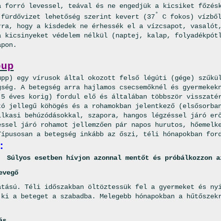
a forró levessel, teával és ne engedjük a kicsiket főzés
°
 fürdővizet lehetőség szerint kevert (37
C fokos) vízből
rra, hogy a kisdedek ne érhessék el a vízcsapot, vasalót
a kicsinyeket védelem nélkül (naptej, kalap, folyadékpót
apon.
oup
upp) egy vírusok által okozott felső légúti (gége) szűkü
gség. A betegség arra hajlamos csecsemőknél és gyermekek
 5 éves korig) fordul elő és általában többször visszaté
tó jellegű köhögés és a rohamokban jelentkező (elsősorba
llkasi behúzódásokkal, szapora, hangos légzéssel járó er
essel járó rohamot jellemzően pár napos hurutos, hőemelk
Típusosan a betegség inkább az őszi, téli hónapokban for
:
Súlyos esetben hívjon azonnal mentőt és próbálkozzon a
evegő
atású. Téli időszakban öltöztessük fel a gyermeket és ny
 ki a beteget a szabadba. Melegebb hónapokban a hűtőszek
.
ás