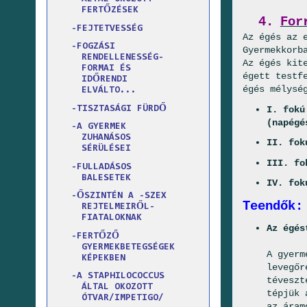
FERTŐZÉSEK
4.
For
-FEJTETVESSÉG
Az égés az 
-FOGZÁSI
Gyermekkorb
RENDELLENESSÉG-
Az égés kit
FORMAI ÉS
égett testf
IDŐRENDI
égés mélysé
ELVÁLTO...
-TISZTASÁGI FÜRDŐ
I. fokú
(napégé
-A GYERMEK
ZUHANÁSOS
II. fok
SÉRÜLÉSEI
III. fo
-FULLADÁSOS
BALESETEK
IV. fok
-ŐSZINTÉN A -SZEX
Teendők:
REJTELMEIRŐL-
FIATALOKNAK
Az égés
-FERTŐZŐ
GYERMEKBETEGSÉGEK
A gyerm
KÉPEKBEN
levegőr
-A STAPHILOCOCCUS
téveszt
ÁLTAL OKOZOTT
tépjük 
ÓTVAR/IMPETIGO/
az áram