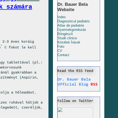
Dr. Bauer Bela
k számára
Website
Index
Diagnosticul pediatric
Atlas de pediatrie
Gyermekgondozás
Böngésző
Studii clinice
k 2-3 éves koráig
Közéleti Írások
°
Foto
5
C fokot le kell
CV
Contact
agy tablettával (pl.:
mekorvosunk
Read the RSS Feed
ránál gyakrabban a
szítményt (Aspirin,
Dr. Bauer Bela
Official Blog
RSS
olja a hőleadást.
Follow on Twitter
izes ruhával hűtjük a
elegedett, cseréljük,