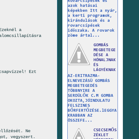
Rovarcsípések és
azok hatásai
képekben Itt a nyár,
a kerti programok,
kirándulások és a
rovarcsípések
Ezeknél a
időszaka. A rovarok
alomcsillapításra
zöme ártal...
GOMBÁS
MEGBETEGE
DÉSE A
HÓNALJNAK
ÉS
LÁGYÉKNAK
csapvízzel! Ezt
AZ-ERITRAZMA-
ELNEVEZÁSÜ GOMBÁS
MEGBETEGEDÉS
TÖBBNYIRE A
SERDÜLŐK C.M GOMBA
OKOZTA,JÓINDULATU
FELSZINES
BŐRFERTŐZÉSE.lEGGYA
KRABBAN AZ
ÖSSZEFE...
CSECSEMŐS
ellőzését. Ne
ZÉKLET
got, vegyszert.