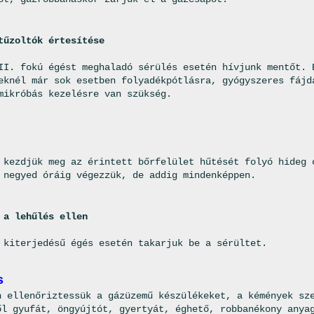
tűzoltók értesítése
II. fokú égést meghaladó sérülés esetén hívjunk mentőt. 
eknél már sok esetben folyadékpótlásra, gyógyszeres fájd
mikróbás kezelésre van szükség.
 kezdjük meg az érintett bőrfelület hűtését folyó hideg 
 negyed óráig végezzük, de addig mindenképpen.
 a lehűlés ellen
 kiterjedésű égés esetén takarjuk be a sérültet.
s
n ellenőriztessük a gázüzemű készülékeket, a kémények sz
ől gyufát, öngyújtót, gyertyát, éghető, robbanékony anya