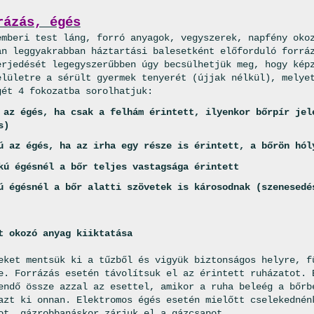
rázás, égés
emberi test láng, forró anyagok, vegyszerek, napfény oko
an leggyakrabban háztartási balesetként előforduló forrá
erjedését legegyszerűbben úgy becsülhetjük meg, hogy kép
elületre a sérült gyermek tenyerét (újjak nélkül), melye
gét 4 fokozatba sorolhatjuk:
 az égés, ha csak a felhám érintett, ilyenkor bőrpír jel
s)
ú az égés, ha az irha egy része is érintett, a bőrön hól
kú égésnél a bőr teljes vastagsága érintett
ú égésnél a bőr alatti szövetek is károsodnak (szenesedé
t okozó anyag kiiktatása
eket mentsük ki a tűzből és vigyük biztonságos helyre, f
e. Forrázás esetén távolítsuk el az érintett ruházatot. 
endő össze azzal az esettel, amikor a ruha beleég a bőrb
azt ki onnan. Elektromos égés esetén mielőtt cselekednén
ot, gázrobbanáskor zárjuk el a gázcsapot.