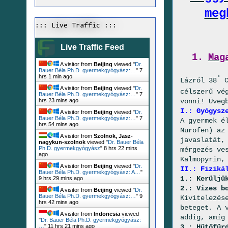
meg
::: Live Traffic :::
Live Traffic Feed
1.
Mag
A visitor from
Beijing
viewed "
Dr.
Bauer Béla Ph.D. gyermekgyógyász:…
"
7
hrs 1 min ago
°
Lázról 38
C
A visitor from
Beijing
viewed "
Dr.
célszerű vé
Bauer Béla Ph.D. gyermekgyógyász:…
"
7
hrs 23 mins ago
vonni! Üveg
I.
:
Gyógysz
A visitor from
Beijing
viewed "
Dr.
Bauer Béla Ph.D. gyermekgyógyász:…
"
7
A gyermek é
hrs 54 mins ago
Nurofen) az
A visitor from
Szolnok, Jasz-
javaslatát,
nagykun-szolnok
viewed "
Dr. Bauer Béla
Ph.D. gyermekgyógyász
"
8 hrs 22 mins
mérgezés ve
ago
Kalmopyrin,
A visitor from
Beijing
viewed "
Dr.
II.: Fiziká
Bauer Béla Ph.D. gyermekgyógyász: A…
"
1.: Kerüljü
9 hrs 29 mins ago
2.: Vizes b
A visitor from
Beijing
viewed "
Dr.
Bauer Béla Ph.D. gyermekgyógyász:…
"
9
Kivitelezés
hrs 42 mins ago
beteget. A 
A visitor from
Indonesia
viewed
addig, amíg
"
Dr. Bauer Béla Ph.D. gyermekgyógyász:
…
"
11 hrs 21 mins ago
3.: Hűtőfür