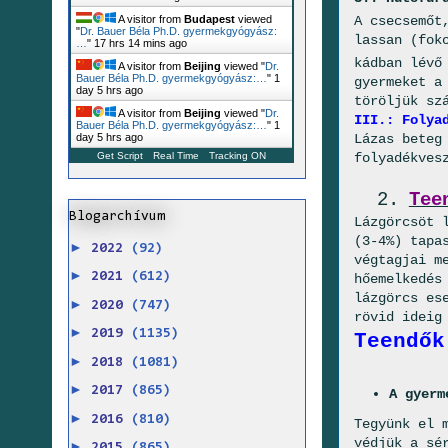
A csecsemőt
A visitor from
Budapest
viewed
"
Dr. Bauer Béla Ph.D. gyermekgyógyász:
lassan (fok
…
"
17 hrs 14 mins ago
kádban lévő
A visitor from
Beijing
viewed "
Dr.
Bauer Béla Ph.D. gyermekgyógyász:…
"
1
gyermeket a
day 5 hrs ago
töröljük sz
A visitor from
Beijing
viewed "
Dr.
III.: Folya
Bauer Béla Ph.D. gyermekgyógyász:…
"
1
Lázas beteg
day 5 hrs ago
folyadékves
Get Script
Real Time
Tracking ON
2.
Tee
Blogarchívum
Lázgörcsöt 
(3-4%) tapa
►
2022
(92)
végtagjai m
►
2021
(612)
hőemelkedés
lázgörcs es
►
2020
(747)
rövid ideig
►
2019
(1135)
Teendők
►
2018
(1081)
►
2017
(865)
A gyerm
►
2016
(810)
Tegyünk el 
védjük a sé
►