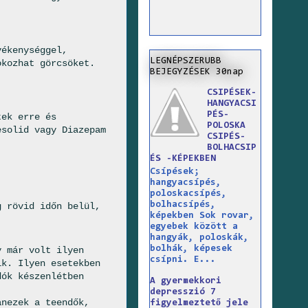
vékenységgel,
LEGNÉPSZERUBB
okozhat görcsöket.
BEJEGYZÉSEK 30nap
CSIPÉSEK-
HANGYACSI
PÉS-
tek erre és
POLOSKA
esolid vagy Diazepam
CSIPÉS-
BOLHACSIP
ÉS -KÉPEKBEN
Csípések;
hangyacsípés,
poloskacsípés,
bolhacsípés,
g rövid időn belül,
képekben Sok rovar,
egyebek között a
hangyák, poloskák,
bolhák, képesek
y már volt ilyen
csípni. E...
ik. Ilyen esetekben
dók készenlétben
A gyermekkori
depresszió 7
anezek a teendők,
figyelmeztető jele