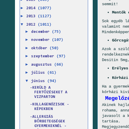
2015
(865)
semmit!
►
2014
(1077)
Mentők 
►
2013
(1127)
Sok egyéb l
▼
2012
(1011)
valamint ne
►
Mindenképpe
december
(75)
►
november
(107)
Görcsgá
►
október
(50)
Azok a szül
rendelkezne
►
szeptember
(97)
Desitin 5mg
►
augusztus
(66)
Erélyes
►
július
(61)
Kórházi
▼
június
(94)
Ha a gyerme
-KERÜLD A
kórházi kiv
FERTŐZÉSEKET A
VIZPARTON
Megelőz
Akinek hajl
-KOLLAGENÓZISOK -
KÉPEKBEN
rohama, ann
javasolt a 
-ALLERGIÁS
tartása.
BŐRBETEGSÉGEK
GYERMEKEKNÉL -
Megjegyzend