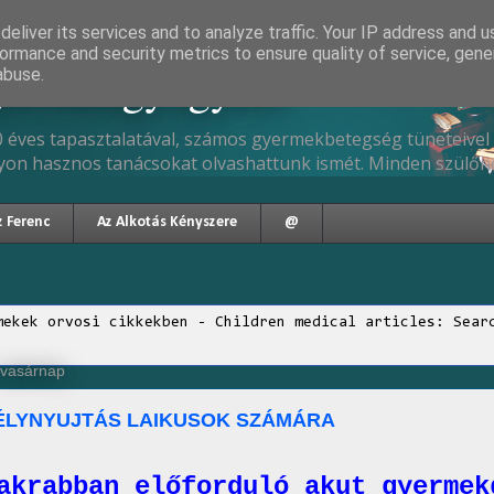
eliver its services and to analyze traffic. Your IP address and 
ormance and security metrics to ensure quality of service, gen
gyermekgyógyász
abuse.
 éves tapasztalatával, számos gyermekbetegség tüneteivel 
yon hasznos tanácsokat olvashattunk ismét. Minden szülőne
z Ferenc
Az Alkotás Kényszere
@
mekek orvosi cikkekben - Children medical articles: Sear
, vasárnap
LYNYUJTÁS LAIKUSOK SZÁMÁRA
akrabban előforduló akut gyermek