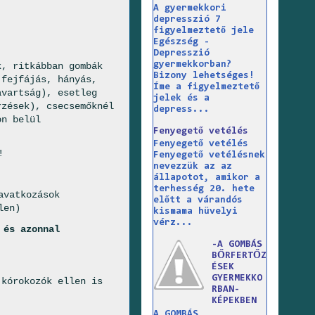
A gyermekkori
depresszió 7
figyelmeztető jele
Egészség -
Depresszió
gyermekkorban?
k, ritkábban gombák
Bizony lehetséges!
fejfájás, hányás,
Íme a figyelmeztető
avartság), esetleg
jelek és a
rzések), csecsemőknél
depress...
on belül
Fenyegető vetélés
Fenyegető vetélés
!
Fenyegető vetélésnek
nevezzük az az
állapotot, amikor a
terhesség 20. hete
avatkozások
előtt a várandós
len)
kismama hüvelyi
vérz...
 és azonnal
-A GOMBÁS
BŐRFERTŐZ
ÉSEK
GYERMEKKO
 kórokozók ellen is
RBAN-
.
KÉPEKBEN
A GOMBÁS