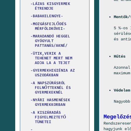
-LÁZAS KISGYERMEK
ÉTRENDJE
-BABAKELENGYE-
Mentők/
-MOZGÁSFEJLŐDÉS
5 %-os 
MÉRFÖLDKÖVEI-
sérülés
-MARADANDÓ HEGGEL
és anti
GYÓGYULT
PATTANÁS/AKNÉ/
-ÜTIK,VERIK A
Hűtés
TEHENET MERT NEM
ADJA LA A TEJET
Azonnal
-GYERMEKHIGIÉNIA AZ
maximum
USZODÁKBAN
-A NAPSZÚRÁSRÓL
FELNŐTTEKNÉL ÉS
Védelem
GYERMEKEKNÉL
-NYÁRI HASMENÉSEK
Nagyobb
GYERMEKKORBAN
-A KISZÁRADÁS
Megelőzé
FIGYELMEZTETŐ
TÜNETEI
Rendszerese
hagyjunk el
-