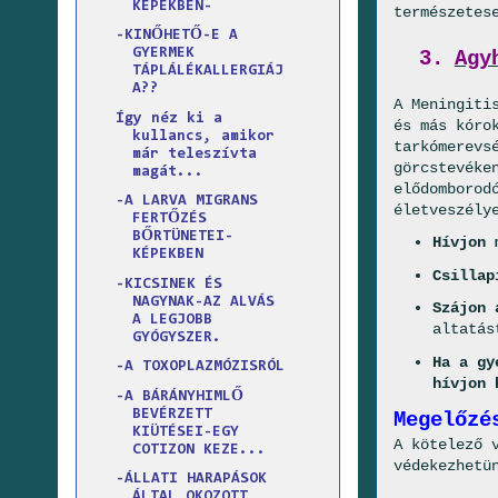
KÉPEKBEN-
természetes
-KINŐHETŐ-E A
GYERMEK
3.
Agy
TÁPLÁLÉKALLERGIÁJ
A??
A Meningiti
Így néz ki a
és más kóro
kullancs, amikor
tarkómerevs
már teleszívta
görcstevéke
magát...
elődomborod
-A LARVA MIGRANS
életveszély
FERTŐZÉS
BŐRTÜNETEI-
Hívjon 
KÉPEKBEN
Csillap
-KICSINEK ÉS
NAGYNAK-AZ ALVÁS
Szájon 
A LEGJOBB
altatás
GYÓGYSZER.
Ha a gy
-A TOXOPLAZMÓZISRÓL
hívjon 
-A BÁRÁNYHIMLŐ
BEVÉRZETT
Megelőzé
KIÜTÉSEI-EGY
A kötelező 
COTIZON KEZE...
védekezhetü
-ÁLLATI HARAPÁSOK
ÁLTAL OKOZOTT