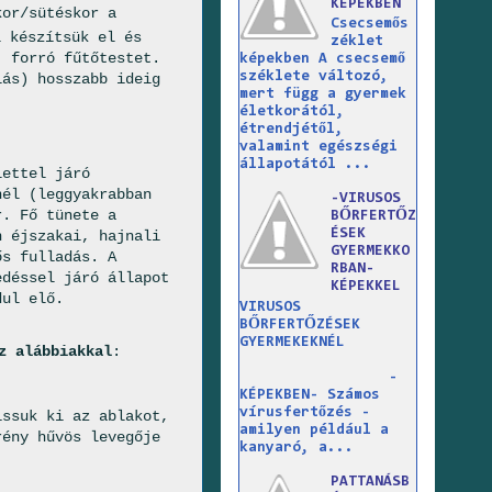
KÉPEKBEN
kor/sütéskor a
Csecsemős
 készítsük el és
zéklet
, forró fűtőtestet.
képekben A csecsemő
széklete változó,
lás) hosszabb ideig
mert függ a gyermek
életkorától,
étrendjétől,
valamint egészségi
állapotától ...
lettel járó
nél (leggyakrabban
-VIRUSOS
r. Fő tünete a
BŐRFERTŐZ
ÉSEK
n éjszakai, hajnali
GYERMEKKO
ős fulladás. A
RBAN-
edéssel járó állapot
KÉPEKKEL
dul elő.
VIRUSOS
BŐRFERTŐZÉSEK
GYERMEKEKNÉL
z alábbiakkal
:
-
KÉPEKBEN- Számos
vírusfertőzés -
issuk ki az ablakot,
amilyen például a
rény hűvös levegője
kanyaró, a...
PATTANÁSB