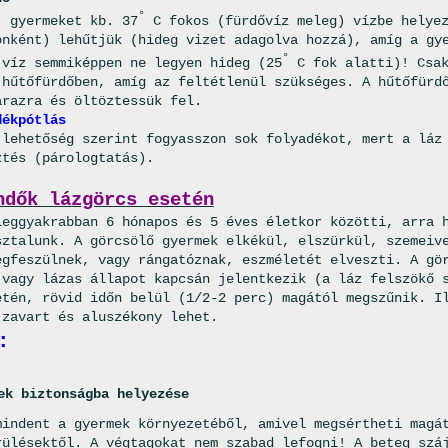
°
, gyermeket kb. 37
C fokos (fürdővíz meleg) vízbe helyez
onként) lehűtjük (hideg vizet adagolva hozzá), amíg a gy
°
 víz semmiképpen ne legyen hideg (25
C fok alatti)! Csak
 hűtőfürdőben, amíg az feltétlenül szükséges. A hűtőfürd
árazra és öltöztessük fel.
dékpótlás
 lehetőség szerint fogyasszon sok folyadékot, mert a láz
ztés (párologtatás).
ndők lázgörcs esetén
leggyakrabban 6 hónapos és 5 éves életkor közötti, arra 
sztalunk. A görcsölő gyermek elkékül, elszürkül, szemeiv
egfeszülnek, vagy rángatóznak, eszméletét elveszti. A gö
 vagy lázas állapot kapcsán jelentkezik (a láz felszökő 
etén, rövid időn belül (1/2-2 perc) magától megszűnik. I
 zavart és aluszékony lehet.
:
ek biztonságba helyezése
mindent a gyermek környezetéből, amivel megsértheti magá
rülésektől. A végtagokat nem szabad lefogni! A beteg szá