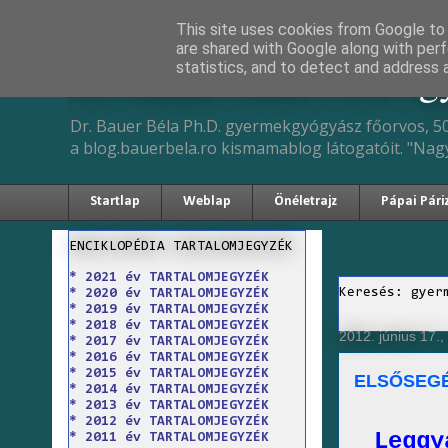
This site uses cookies from Google to d
are shared with Google along with perf
Dr. Bauer Béla Ph.D. 
statistics, and to detect and address 
Dr. Bauer Béla Ph.D. gyermekgyógyász főorvos, 50
a blog.bauerbela.ro kismamablog látogatóit. "Nag
Startlap
Weblap
Önéletrajz
Pápai Pári
ENCIKLOPÉDIA TARTALOMJEGYZÉK
* 2021 év TARTALOMJEGYZÉK
Keresés: gyer
* 2020 év TARTALOMJEGYZÉK
* 2019 év TARTALOMJEGYZÉK
* 2018 év TARTALOMJEGYZÉK
2012. június 17.
* 2017 év TARTALOMJEGYZÉK
* 2016 év TARTALOMJEGYZÉK
* 2015 év TARTALOMJEGYZÉK
ELSŐSEGÉ
* 2014 év TARTALOMJEGYZÉK
* 2013 év TARTALOMJEGYZÉK
* 2012 év TARTALOMJEGYZÉK
Leggy
* 2011 év TARTALOMJEGYZÉK