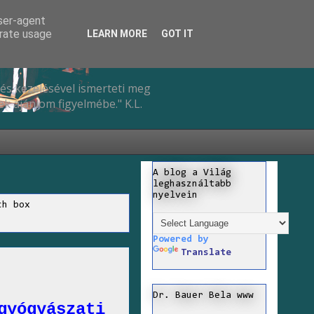
user-agent
erate usage
LEARN MORE
GOT IT
és kezelésével ismerteti meg
k ajánlom figyelmébe." K.L.
A blog a Világ
leghasználtabb
nyelvein
ch box
Powered by
Translate
Dr. Bauer Bela www
gyógyászati