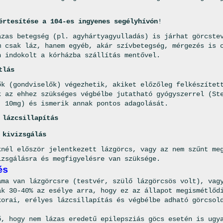
értesítése a 104-es ingyenes segélyhívón
!
ázas betegség (pl. agyhártyagyulladás) is járhat görcste
m csak láz, hanem egyéb, akár szívbetegség, mérgezés is 
n indokolt a kórházba szállítás mentővel.
tlás
ők (gondviselők) végezhetik, akiket előzőleg felkészítet
k az ehhez szükséges végbélbe jutatható gyógyszerrel (St
, 10mg) és ismerik annak pontos adagolását.
 lázcsillapítás
 kivizsgálás
knél először jelentkezett lázgörcs, vagy az nem szűnt me
izsgálásra és megfigyelésre van szüksége.
és
ama van lázgörcsre (testvér, szülő lázgörcsös volt), vag
ak 30-40% az esélye arra, hogy ez az állapot megismétlőd
korai, erélyes lázcsillapítás és végbélbe adható görcsol
ő, hogy nem lázas eredetű epilepsziás göcs esetén is ugy