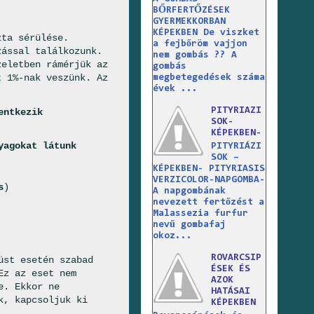
BŐRFERTŐZÉSEK
GYERMEKKORBAN
KÉPEKBEN De viszket
zta sérülése.
a fejbőröm vajjon
zással találkozunk.
nem gombás ?? A
zeletben rámérjük az
gombás
t 1%-nak veszünk. Az
megbetegedések száma
évek ...
PITYRIAZI
entkezik
SOK-
KÉPEKBEN-
yagokat látunk
PITYRIÁZI
SOK –
KÉPEKBEN- PITYRIASIS
VERZICOLOR-NAPGOMBA-
s
)
A napgombának
nevezett fertőzést a
Malassezia furfur
nevű gombafaj
okoz...
ROVARCSIP
üst esetén szabad
ÉSEK ÉS
Ez az eset nem
AZOK
e. Ekkor ne
HATÁSAI
k, kapcsoljuk ki
KÉPEKBEN