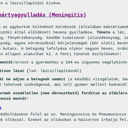
en a lázcsillapítást kivéve.
hártyagyulladás (Meningitis)
s az agyburkok különböző kórokozók (általában baktériumo
kozók) által előidézett heveny gyulladása.
Tünete
a láz, 
ég, fényérzékenység, később tudatzavar (aluszékonyság, z
nység, egyes kórokozóknál bőrjelenségek (bőr alatti bevé
ó kutacs. A betegség lefolyása olykor nagyon heves, órák
es állapot alakulhat ki. A fenti tünetek észlelésekor:
mentőt
/orvost a gyermekhez a 104-es ingyenes segélyhívón
ítson lázat (
lsd. lázcsillapításnál)
át ne adjon a betegnek semmit
(a későbbi vizsgálatok, be
t tehetnek szükségessé, ami telt gyomor mellett kedvezőt
ermek eszméletlen (nem ébreszthető) fordítsa az oldalára
hozzá mentőt
!
s
védőoltásokon felül az un. Meningococcus és Pneumococcus
nk oltással. Ezeket az oltásokat a háziorvos írhatja fel