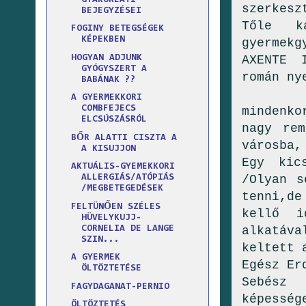
szerkesz
BEJEGYZÉSEI
Tőle k
FOGINY BETEGSÉGEK
KÉPEKBEN
gyermekg
HOGYAN ADJUNK
AXENTE 
GYÓGYSZERT A
román ny
BABÁNAK ??
DR
A GYERMEKKORI
COMBFEJECS
mindenko
ELCSÚSZÁSRÓL
nagy rem
BŐR ALATTI CISZTA A
városba,
A KISUJJON
Egy kic
AKTUÁLIS-GYEMEKKORI
/Olyan s
ALLERGIÁS/ATÓPIÁS
/MEGBETEGEDÉSEK
tenni,d
FELTÜNŐEN SZÉLES
kellő i
HÜVELYKUJJ-
CORNELIA DE LANGE
alkatáv
SZIN...
keltett 
A GYERMEK
Egész Er
ÖLTÖZTETÉSE
Sebész 
FAGYDAGANAT-PERNIO
képesség
ÖLTÖZTETÉS