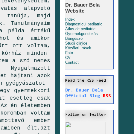
tevékenykedtem,
Dr. Bauer Bela
vatás alapvető
Website
l tanúja, majd
Index
k. Tanulmányaim
Diagnosticul pediatric
Atlas de pediatrie
a példa értékű
Gyermekgondozás
ahol és amikor
Böngésző
Studii clinice
ütt ott voltam,
Közéleti Írások
 kórház minden
Foto
CV
tem a szó nemes
Contact
Nyugalmazott
jet hajtani azok
Read the RSS Feed
n gyógyászatot
egy gyermekkori
Dr. Bauer Bela
Official Blog
RSS
it esetleg csak
 Az én életemben
koromban voltam
Follow on Twitter
mottevő ember
amiben élt,azt