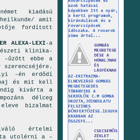
Rovarcsípések és
azok hatásai
képekben Itt a nyár,
émet kiadású
a kerti programok,
rheilkunde/ amit
kirándulások és a
rovarcsípések
tője fordított
időszaka. A rovarok
zöme ártal...
-LEXI
-a
GOMBÁS
észeti klinika-
MEGBETEGE
DÉSE A
y –űzött ebbe a
HÓNALJNAK
ÉS
y szerencséjére.
LÁGYÉKNAK
lyi –én erdődí
AZ-ERITRAZMA-
baj és mit kell
ELNEVEZÁSÜ GOMBÁS
MEGBETEGEDÉS
ndig kivárta a
TÖBBNYIRE A
SERDÜLŐK C.M GOMBA
mpozáns délceg
OKOZTA,JÓINDULATU
 eleve bizalmat
FELSZINES
BŐRFERTŐZÉSE.lEGGYA
KRABBAN AZ
ÖSSZEFE...
iváló értelmi
CSECSEMŐS
ta utolérni a –
ZÉKLET