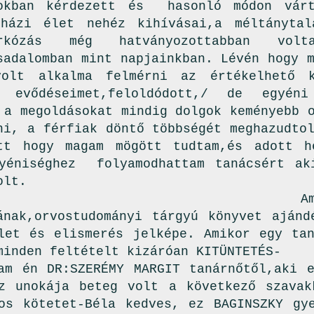
tokban kérdezett és hasonló módon várt
házi élet nehéz kihívásai,a méltánytal
birkózás még hatványozottabban vo
sadalomban mint napjainkban. Lévén hogy 
volt alkalma felmérni az értékelhető k
e evődéseimet,feloldódott,/ de egyén
 a megoldásokat mindig dolgok keményebb 
ni, a férfiak döntő többségét meghazudto
tt hogy magam mögött tudtam,és adott h
yéniséghez folyamodhattam tanácsért ak
olt.
ikor egy o
ának,orvostudományi tárgyú könyvet aján
let és elismerés jelképe. Amikor egy tan
minden feltételt kizáróan KITÜNTETÉS-
am én DR:SZERÉMY MARGIT tanárnőtől,aki e
z unokája beteg volt a következő szavak
os kötetet-Béla kedves, ez BAGINSZKY gye