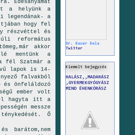
ra. Édesanyámat
lt a helyünk a
ri legendának- a
rtjában hogy fel
y részvéttel és
úli református
Dr. Bauer Bela
tömeg,már akkor
Twitter
felé mentünk a
a fél Szatmár a
Kiemelt bejegyzés
vű lapok is 14-
rnyező falvakból
HALÁSZ,,MADARÁSZ
,GYERMEKGYÓGYÁSZ
 és önfeláldozó
MIND ÉHENKÓRÁSZ
ségű ember volt
el hagyta itt a
épességén messze
 ténykedését. Ő
 és barátom,nem