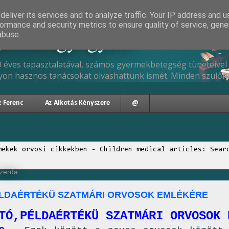
eliver its services and to analyze traffic. Your IP address and 
ormance and security metrics to ensure quality of service, gen
gyermekgyógyász
abuse.
 éves tapasztalatával, számos gyermekbetegség tüneteivel 
yon hasznos tanácsokat olvashattunk ismét. Minden szülőne
z Ferenc
Az Alkotás Kényszere
@
mekek orvosi cikkekben - Children medical articles: Sear
szerda
LDAÉRTÉKÜ SZATMÁRI ORVOSOK EMLÉKÉRE
TÓ,PÉLDAÉRTÉKÜ SZATMÁRI ORVOSOK 