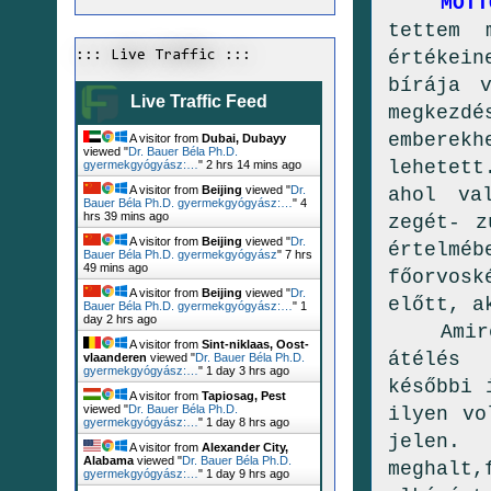
MOTT
tettem 
értékei
::: Live Traffic :::
bírája v
Live Traffic Feed
megkezd
emberek
A visitor from
Dubai, Dubayy
viewed "
Dr. Bauer Béla Ph.D.
lehetett
gyermekgyógyász:…
"
2 hrs 14 mins ago
A visitor from
Beijing
viewed "
Dr.
ahol va
Bauer Béla Ph.D. gyermekgyógyász:…
"
4
hrs 39 mins ago
zegét- z
A visitor from
Beijing
viewed "
Dr.
értelm
Bauer Béla Ph.D. gyermekgyógyász
"
7 hrs
49 mins ago
főorvosk
A visitor from
Beijing
viewed "
Dr.
előtt, a
Bauer Béla Ph.D. gyermekgyógyász:…
"
1
day 2 hrs ago
Amir
A visitor from
Sint-niklaas, Oost-
átélés 
vlaanderen
viewed "
Dr. Bauer Béla Ph.D.
gyermekgyógyász:…
"
1 day 3 hrs ago
későbbi 
A visitor from
Tapiosag, Pest
viewed "
Dr. Bauer Béla Ph.D.
ilyen v
gyermekgyógyász:…
"
1 day 8 hrs ago
jelen.
A visitor from
Alexander City,
Alabama
viewed "
Dr. Bauer Béla Ph.D.
meghalt
gyermekgyógyász:…
"
1 day 9 hrs ago