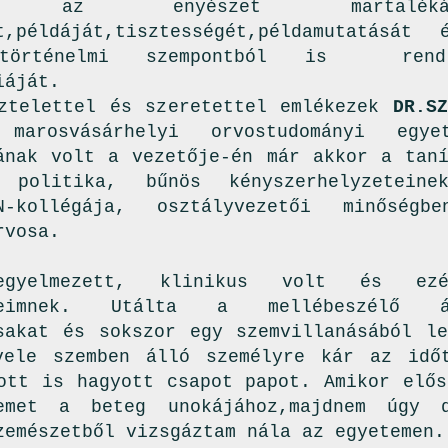
ta az enyészet martalék
t,példáját,tisztességét,példamutatását
történelmi szempontból is rendk
iáját.
ztelettel és szeretettel emlékezek
DR.S
arosvásárhelyi orvostudományi egye
ának volt a vezetője-én már akkor a taní
politika, bűnös kényszerhelyzetein
ON-kollégája, osztályvezetői minőségbe
rvosa.
,fegyelmezett, klinikus volt és e
peimnek. Utálta a mellébeszélő ált
sakat és sokszor egy szemvillanásából le
vele szemben álló személyre kár az idő
ott is hagyott csapot papot. Amikor elős
gemet a beteg unokájához,majdnem úgy d
zemészetből vizsgáztam nála az egyetemen.