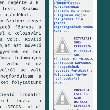
en megérte a 8-
BŐRFERTŐZÉSEK
GYERMEKKORBAN
 lesz.. Szakmai
KÉPEKBEN De viszket
z ajándékot.
a fejbőröm vajjon
nem gombás ?? A
ár megye
gombás
zető főorvos a
megbetegedések száma
évek ...
el a kolozsvári
PITYRIAZI
sa volt. Kiváló
SOK-
ó,az azt művelő
KÉPEKBEN-
gyermek és bőr
PITYRIÁZI
SOK –
ámos tudományos
KÉPEKBEN- PITYRIASIS
VERZICOLOR-NAPGOMBA-
tt volna rá az
A napgombának
ávolról se volt
nevezett fertőzést a
Malassezia furfur
megfordultam a
nevű gombafaj
eket folytattunk
okoz...
ROVARCSIP
iváló irodalmi
ÉSEK ÉS
AZOK
atott hozzá a
HATÁSAI
KÉPEKBEN
a –DEGOS- által