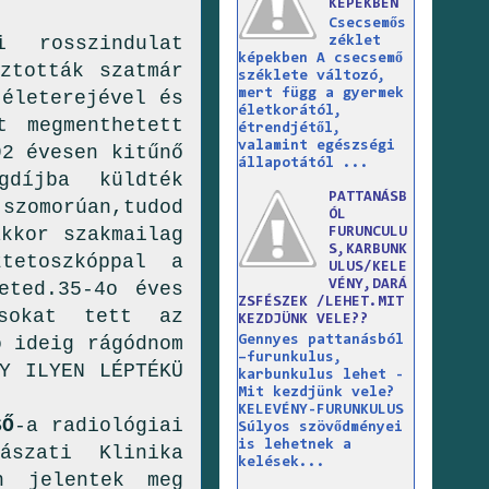
KÉPEKBEN
Csecsemős
 rosszindulat
zéklet
képekben A csecsemő
ztották szatmár
széklete változó,
mert függ a gyermek
 életerejével és
életkorától,
t megmenthetett
étrendjétől,
valamint egészségi
92 évesen kitűnő
állapotától ...
gdíjba küldték
PATTANÁSB
 szomorúan,tudod
ÓL
kkor szakmailag
FURUNCULU
S,KARBUNK
tetoszkóppal a
ULUS/KELE
VÉNY,DARÁ
eted.35-4o éves
ZSFÉSZEK /LEHET.MIT
isokat tett az
KEZDJÜNK VELE??
Gennyes pattanásból
ó ideig rágódnom
–furunkulus,
Y ILYEN LÉPTÉKÜ
karbunkulus lehet -
Mit kezdjünk vele?
KELEVÉNY-FURUNKULUS
Ő
-a radiológiai
Súlyos szövődményei
is lehetnek a
ászati Klinika
kelések...
n jelentek meg