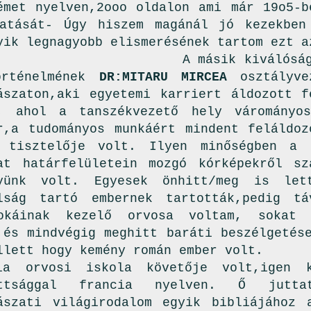
émet nyelven,2ooo oldalon ami már 19o5-b
atását- Úgy hiszem magánál jó kezekben
yik legnagyobb elismerésének tartom ezt a
sik kiválósága Szatm
örténelmének
DR:MITARU MIRCEA
osztályve
ászaton,aki egyetemi karriert áldozott f
n, ahol a tanszékvezető hely várományo
r,a tudományos munkáért mindent feláldoz
k tisztelője volt. Ilyen minőségben a 
at határfelületein mozgó kórképekről sz
nyünk volt. Egyesek önhitt/meg is le
lság tartó
embernek tartották,pedig t
okáinak kezelő orvosa voltam, sokat 
,és mindvégig meghitt baráti beszélgetés
llett hogy kemény román ember volt.
ia orvosi iskola követője volt,igen k
ottsággal francia nyelven. Ő jutt
ászati világirodalom egyik bibliájához 