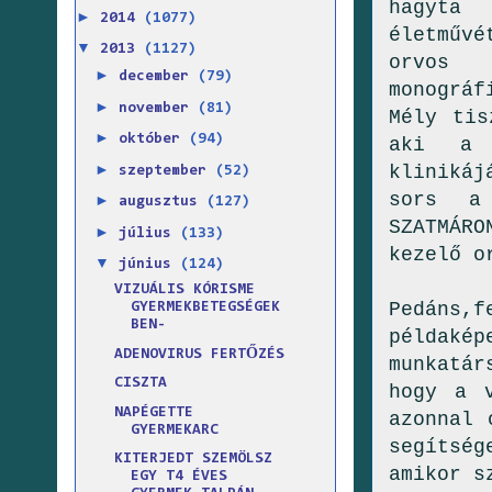
hagy
►
2014
(1077)
életművé
▼
2013
(1127)
orvos 
►
december
(79)
monográf
►
november
(81)
Mély tis
►
október
(94)
aki a m
►
klinikáj
szeptember
(52)
sors a 
►
augusztus
(127)
SZATMÁR
►
július
(133)
kezelő o
▼
június
(124)
VIZUÁLIS KÓRISME
Pedáns
GYERMEKBETEGSÉGEK
BEN-
példaké
ADENOVIRUS FERTŐZÉS
munkatár
CISZTA
hogy a 
NAPÉGETTE
azonnal 
GYERMEKARC
segítsé
KITERJEDT SZEMÖLSZ
amikor s
EGY T4 ÉVES