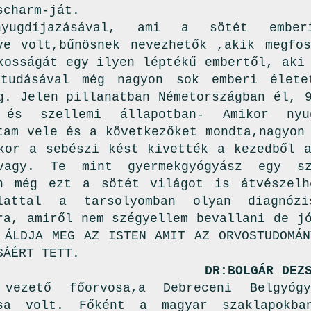
scharm-ját.
yugdíjazásával, ami a sötét emberi
ye volt,bűnösnek nevezhetők ,akik megfos
kosságát egy ilyen léptékű embertől, aki
 tudásával még nagyon sok emberi élete
g. Jelen pillanatban Németországban él, 
 és szellemi állapotban- Amikor nyu
tam vele és a következőket mondta,nagyon
kor a sebészi kést kivették a kezedből a
vagy. Te mint gyermekgyógyász egy sz
n még ezt a sötét világot is átvészelh
alattal a tarsolyomban olyan diagnóz
ra, amiről nem szégyellem bevallani de j
 ÁLDJA MEG AZ ISTEN AMIT AZ ORVOSTUDOMÁN
SÁÉRT TETT.
:BOLGÁR DEZS
 vezető főorvosa,a Debreceni Belgyógy
usa volt. Főként a magyar szaklapokba