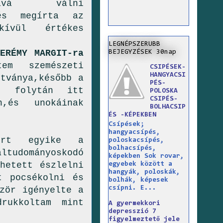
ává válni
és megírta az
ívül értékes
LEGNÉPSZERUBB
ZERÉMY MARGIT-ra
BEJEGYZÉSEK 30nap
tem szemészeti
CSIPÉSEK-
HANGYACSI
tványa,később a
PÉS-
ek folytán itt
POLOSKA
CSIPÉS-
n,és unokáinak
BOLHACSIP
ÉS -KÉPEKBEN
Csípések;
hangyacsípés,
zért egyike a
poloskacsípés,
bolhacsípés,
udományoskodó
képekben Sok rovar,
hetett észlelni
egyebek között a
hangyák, poloskák,
t pocsékolni és
bolhák, képesek
csípni. E...
zör igényelte a
rukkoltam mint
A gyermekkori
depresszió 7
figyelmeztető jele