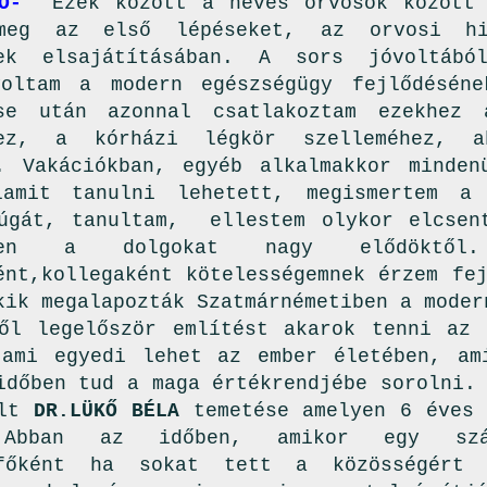
O-
Ezek között a neves orvosok között 
meg az első lépéseket, az orvosi hi
nek elsajátításában. A sors jóvoltábó
oltam a modern egészségügy fejlődéséne
ése után azonnal csatlakoztam ezekhez 
hez, a kórházi légkör szelleméhez, 
. Vakációkban, egyéb alkalmakkor minden
lamit tanulni lehetett, megismertem a
úgát, tanultam, ellestem olykor elcsen
ében a dolgokat nagy elődöktől. 
ént,kollegaként kötelességemnek érzem fe
kik megalapozták Szatmárnémetiben a moder
ől legelőször említést akarok tenni az 
ami egyedi lehet az ember életében, am
időben tud a maga értékrendjébe sorolni.
olt
DR.LÜKŐ BÉLA
temetése amelyen 6 éves 
 Abban az időben, amikor egy szá
,főként ha sokat tett a közösségért 