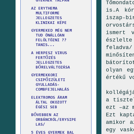
GYERMEK TALPÁN
Tőmonda
AZ ERYTHEMA
is.A kór
MULTIFORME
iszap-
JELLEGZETES
KLINIKAI KÉPE
orvostár
GYERMEKED MÉG NEM
ismert 
TUD ÖNÁLLÓAN
észlelt
FELÖLTÖZNI ??
TANIS...
feladva/
A HERPESZ VIRUS
minősíte
FERTŐZÉS
bátoríto
JELLEGZETES
BŐRELVÁLTOZÁSA
olyan eg
GYERMEKKORI
értékű v
CSIPŐIZÜLETI
Am
GYULLADÁS-
COMBFEJELHALÁS
kollégáj
ELEKTROMOS ÁRAM
a tiszte
ÁLTAL OKOZOTT
ezt –az 
ÉGÉSI SEB
Ezt kapt
BŐVEBBEN AZ
ORBÁNCRÓL/ERYSIPE
amikor a
LAS/
egy vask
5 ÉVES GYERMEK BAL