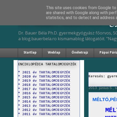
This site uses cookies from Google to d
are shared with Google along with perf
Dr. Bauer Béla Ph.D. 
statistics, and to detect and address 
Dr. Bauer Béla Ph.D. gyermekgyógyász főorvos, 50
a blog.bauerbela.ro kismamablog látogatóit. "Nag
Startlap
Weblap
Önéletrajz
Pápai Pári
ENCIKLOPÉDIA TARTALOMJEGYZÉK
* 2021 év TARTALOMJEGYZÉK
Keresés: gyer
* 2020 év TARTALOMJEGYZÉK
* 2019 év TARTALOMJEGYZÉK
* 2018 év TARTALOMJEGYZÉK
2013. június 5., 
* 2017 év TARTALOMJEGYZÉK
* 2016 év TARTALOMJEGYZÉK
* 2015 év TARTALOMJEGYZÉK
MÉLTÓ,PÉ
* 2014 év TARTALOMJEGYZÉK
* 2013 év TARTALOMJEGYZÉK
MÉL
* 2012 év TARTALOMJEGYZÉK
* 2011 év TARTALOMJEGYZÉK