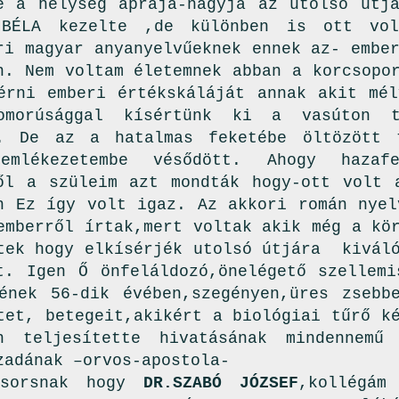
e a helység apraja-nagyja az utolsó útjá
 BÉLA kezelte ,de különben is ott vo
ri magyar anyanyelvűeknek ennek az- embe
n. Nem voltam életemnek abban a korcsopo
érni emberi értékskáláját annak akit mél
omorúsággal kísértünk ki a vasúton t
e. De az a hatalmas feketébe öltözött 
emlékezetembe vésődött. Ahogy haza
ől a szüleim azt mondták hogy-ott volt 
n Ez így volt igaz. Az akkori román nyel
emberről írtak,mert voltak akik még a kö
tek hogy elkísérjék utolsó útjára kiváló
t. Igen Ő önfeláldozó,önelégető szellemi
ének 56-dik évében,szegényen,üres zsebb
tet, betegeit,akikért a biológiai tűrő k
en teljesítette hivatásának mindennemű
zadának –orvos-apostola-
sorsnak hogy
DR.SZABÓ JÓZSEF
,kollégám