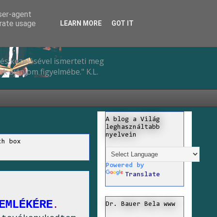
user-agent
erate usage
LEARN MORE
GOT IT
és kezelésével ismerteti meg
k ajánlom figyelmébe." K.L.
A blog a Világ
leghasználtabb
nyelvein
ch box
Powered by
Translate
EMLÉKÉRE
.
Dr. Bauer Bela www