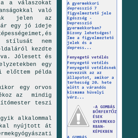
a a válaszokat
A gyermekkori
depresszió 7
anságokkal való
figyelmeztető jele
ltak jelen az
Egészség -
Depresszió
már egy jó ideje
gyermekkorban?
épességeimet,és
Bizony lehetséges!
Íme a figyelmeztető
i stílusát nem
jelek és a
depress...
oldaláról kezdte
lva. Jólesett és
Fenyegető vetélés
Fenyegető vetélés
elyzetekben egy
Fenyegető vetélésnek
i előttem példa
nevezzük az az
állapotot, amikor a
terhesség 20. hete
rvos
előtt a várandós
kismama hüvelyi
dékoz az mindig
vérz...
ítómester teszi
-A GOMBÁS
BŐRFERTŐZ
ÉSEK
gyik alkalommal
GYERMEKKO
kal nyújtott át
RBAN-
KÉPEKBEN
rmekgyógyászati
A GOMBÁS