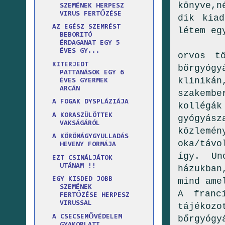
könyve,n
SZEMÉNEK HERPESZ
VIRUS FERTŐZÉSE
dik kiad
AZ EGÉSZ SZEMRÉST
létem eg
BEBORITÓ
A má
ÉRDAGANAT EGY 5
ÉVES GY...
orvos t
KITERJEDT
bőrgyógy
PATTANÁSOK EGY 6
kliniká
ÉVES GYERMEK
ARCÁN
szakembe
A FOGAK DYSPLÁZIÁJA
kollégá
A KORASZÜLÖTTEK
gyógyász
VAKSÁGÁRÓL
közlemé
A KÖRÖMÁGYGYULLADÁS
oka/távo
HEVENY FORMÁJA
így. Un
EZT CSINÁLJÁTOK
UTÁNAM !!
házukban
EGY KISDED JOBB
mind ame
SZEMÉNEK
A franc
FERTŐZÉSE HERPESZ
VIRUSSAL
tájékoz
A CSECSEMŐVÉDELEM
bőrgyógy
GYAKORLATI