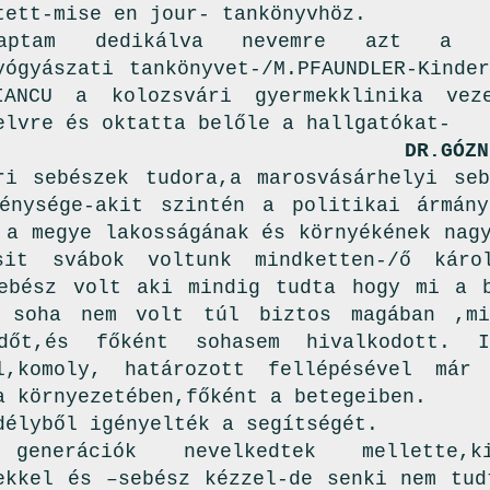
tett-mise en jour- tankönyvhöz.
aptam dedikálva nevemre azt a n
yógyászati tankönyvet-/M.PFAUNDLER-Kinde
IANCU a kolozsvári gyermekklinika veze
elvre és oktatta belőle a hallgatókat-
.GÓZNER ALEXA
ri sebészek tudora,a marosvásárhelyi seb
énysége-akit szintén a politikai ármán
 a megye lakosságának és környékének nag
sit svábok voltunk mindketten-/ő káro
ebész volt aki mindig tudta hogy mi a 
e soha nem volt túl biztos magában ,mi
dőt,és főként sohasem hivalkodott. I
al,komoly, határozott fellépésével már
a környezetében,főként a betegeiben.
délyből igényelték a segítségét.
generációk nevelkedtek mellette,k
ekkel és –sebész kézzel-de senki nem tud