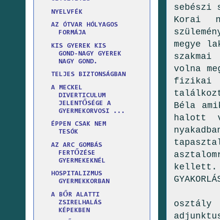
sebészi 
NYELVFÉK
Korai n
AZ ÓTVAR HÓLYAGOS
szülemén
FORMÁJA
megye la
KIS GYEREK KIS
GOND-NAGY GYEREK
szakmai
NAGY GOND.
volna me
TELJES BIZTONSÁGBAN
fizikai
A MECKEL
találkoz
DIVERTICULUM
JELENTŐSÉGE A
Béla ami
GYERMEKORVOSI ...
halott 
ÉPPEN CSAK NEM
nyakadba
TESÓK
tapaszt
AZ ARC GOMBÁS
FERTŐZÉSE
asztalom
GYERMEKEKNÉL
kellett.
HOSPITALIZMUS
GYAKORLÁ
GYERMEKKORBAN
DR
A BŐR ALATTI
osztály
ZSIRELHALÁS
KÉPEKBEN
adjunkt