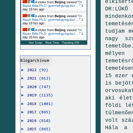
elkísért
A visitor from
Beijing
viewed "
Dr.
Bauer Béla Ph.D. gyermekgyógyász:…
"
1
DR:LÜKŐ
day 19 hrs ago
mindenko
A visitor from
Beijing
viewed "
Dr.
Bauer Béla Ph.D. gyermekgyógyász:…
"
1
temetésé
day 19 hrs ago
tudjam m
A visitor from
Beijing
viewed "
Dr.
Bauer Béla Ph.D. gyermekgyógyász:…
"
1
day 20 hrs ago
nagy sz
Get Script
Real Time
Tracking ON
temetőb
mélyen 
temetésr
Blogarchívum
temetése
►
2022
(92)
15 ezer 
►
2021
(612)
is bejöt
►
2020
(747)
orvosuka
►
2019
(1135)
aki élet
►
2018
(1081)
földi lé
►
túlmenő
2017
(865)
volt szá
►
2016
(810)
Hála a 
►
2015
(865)