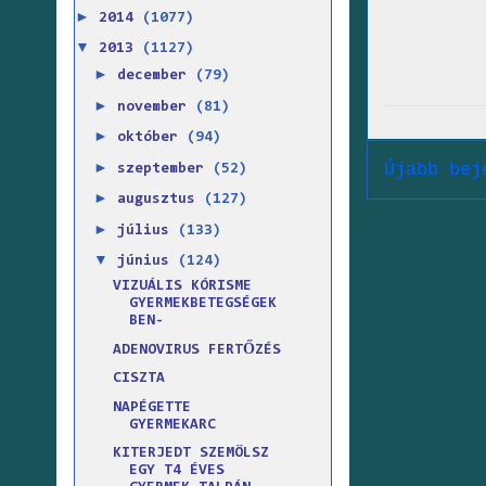
►
2014
(1077)
▼
2013
(1127)
►
december
(79)
►
november
(81)
►
október
(94)
►
Újabb bej
szeptember
(52)
►
augusztus
(127)
►
július
(133)
▼
június
(124)
VIZUÁLIS KÓRISME
GYERMEKBETEGSÉGEK
BEN-
ADENOVIRUS FERTŐZÉS
CISZTA
NAPÉGETTE
GYERMEKARC
KITERJEDT SZEMÖLSZ
EGY T4 ÉVES