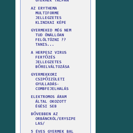
GYERMEK TALPÁN
AZ ERYTHEMA
MULTIFORME
JELLEGZETES
KLINIKAI KÉPE
GYERMEKED MÉG NEM
TUD ÖNÁLLÓAN
FELÖLTÖZNI ??
TANIS...
A HERPESZ VIRUS
FERTŐZÉS
JELLEGZETES
BŐRELVÁLTOZÁSA
GYERMEKKORI
CSIPŐIZÜLETI
GYULLADÁS-
COMBFEJELHALÁS
ELEKTROMOS ÁRAM
ÁLTAL OKOZOTT
ÉGÉSI SEB
BŐVEBBEN AZ
ORBÁNCRÓL/ERYSIPE
LAS/
5 ÉVES GYERMEK BAL