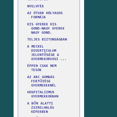
NYELVFÉK
AZ ÓTVAR HÓLYAGOS
FORMÁJA
KIS GYEREK KIS
GOND-NAGY GYEREK
NAGY GOND.
TELJES BIZTONSÁGBAN
A MECKEL
DIVERTICULUM
JELENTŐSÉGE A
GYERMEKORVOSI ...
ÉPPEN CSAK NEM
TESÓK
AZ ARC GOMBÁS
FERTŐZÉSE
GYERMEKEKNÉL
HOSPITALIZMUS
GYERMEKKORBAN
A BŐR ALATTI
ZSIRELHALÁS
KÉPEKBEN