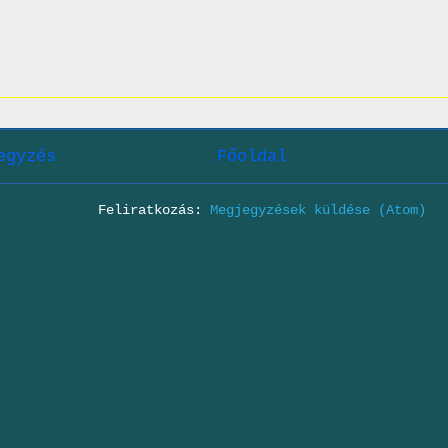
egyzés
Főoldal
Feliratkozás:
Megjegyzések küldése (Atom)