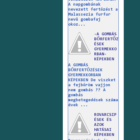
A napgombának
nevezett fertőzést a
Malassezia furfur
nevű gombafaj
okoz...
-A GOMBÁS
BŐRFERTŐZ
ÉSEK
GYERMEKKO
RBAN-
KÉPEKBEN
A GOMBÁS
BŐRFERTŐZÉSEK
GYERMEKKORBAN
KÉPEKBEN De viszket
a fejbőröm vajjon
nem gombás ?? A
gombás
megbetegedések száma
évek ...
ROVARCSIP
ÉSEK ÉS
AZOK
HATÁSAI
KÉPEKBEN