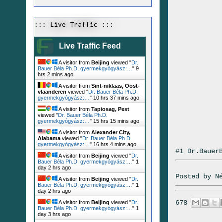
::: Live Traffic :::
Live Traffic Feed
A visitor from
Beijing
viewed "
Dr.
Bauer Béla Ph.D. gyermekgyógyász:…
"
9
hrs 2 mins ago
A visitor from
Sint-niklaas, Oost-
vlaanderen
viewed "
Dr. Bauer Béla Ph.D.
gyermekgyógyász:…
"
10 hrs 37 mins ago
A visitor from
Tapiosag, Pest
viewed "
Dr. Bauer Béla Ph.D.
gyermekgyógyász:…
"
15 hrs 15 mins ago
A visitor from
Alexander City,
Alabama
viewed "
Dr. Bauer Béla Ph.D.
gyermekgyógyász:…
"
16 hrs 4 mins ago
#1 Dr.Bauer
A visitor from
Beijing
viewed "
Dr.
Bauer Béla Ph.D. gyermekgyógyász:…
"
1
day 2 hrs ago
Posted by
N
A visitor from
Beijing
viewed "
Dr.
Bauer Béla Ph.D. gyermekgyógyász:…
"
1
day 2 hrs ago
678
A visitor from
Beijing
viewed "
Dr.
Bauer Béla Ph.D. gyermekgyógyász:…
"
1
day 3 hrs ago