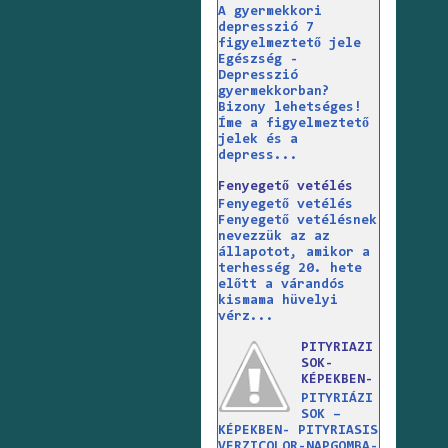
A gyermekkori
depresszió 7
figyelmeztető jele
Egészség -
Depresszió
gyermekkorban?
Bizony lehetséges!
Íme a figyelmeztető
jelek és a
depress...
Fenyegető vetélés
Fenyegető vetélés
Fenyegető vetélésnek
nevezzük az az
állapotot, amikor a
terhesség 20. hete
előtt a várandós
kismama hüvelyi
vérz...
PITYRIAZI
SOK-
KÉPEKBEN-
PITYRIÁZI
SOK –
KÉPEKBEN- PITYRIASIS
VERZICOLOR-NAPGOMBA-