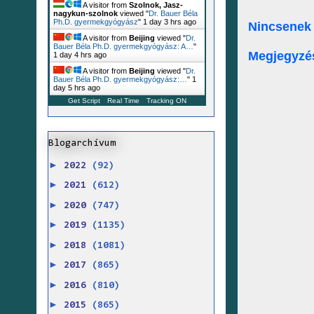
A visitor from
Szolnok, Jasz-
nagykun-szolnok
viewed "
Dr. Bauer Béla
Ph.D. gyermekgyógyász
"
1 day 3 hrs ago
Nincsenek
A visitor from
Beijing
viewed "
Dr.
Bauer Béla Ph.D. gyermekgyógyász: A…
"
Megjegyzé
1 day 4 hrs ago
A visitor from
Beijing
viewed "
Dr.
Bauer Béla Ph.D. gyermekgyógyász:…
"
1
day 5 hrs ago
Get Script
Real Time
Tracking ON
Blogarchívum
►
2022
(92)
►
2021
(612)
►
2020
(747)
►
2019
(1135)
►
2018
(1081)
►
2017
(865)
►
2016
(810)
►
2015
(865)