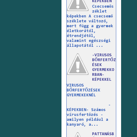
KÉPEKBEN
Csecsemős
zéklet
képekben A csecsemő
széklete változó,
mert függ a gyermek
életkorától,
étrendjétől,
valamint egészségi
állapotától ...
-VIRUSOS
BŐRFERTŐZ
ÉSEK
GYERMEKKO
RBAN-
KÉPEKKEL
VIRUSOS
BŐRFERTŐZÉSEK
GYERMEKEKNÉL
-
KÉPEKBEN- Számos
vírusfertőzés -
amilyen például a
kanyaró, a...
PATTANÁSB