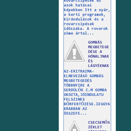
Rovarcsípések és
azok hatásai
képekben Itt a nyár,
a kerti programok,
kirándulások és a
rovarcsípések
időszaka. A rovarok
zöme ártal...
GOMBÁS
MEGBETEGE
DÉSE A
HÓNALJNAK
ÉS
LÁGYÉKNAK
AZ-ERITRAZMA-
ELNEVEZÁSÜ GOMBÁS
MEGBETEGEDÉS
TÖBBNYIRE A
SERDÜLŐK C.M GOMBA
OKOZTA,JÓINDULATU
FELSZINES
BŐRFERTŐZÉSE.lEGGYA
KRABBAN AZ
ÖSSZEFE...
CSECSEMŐS
ZÉKLET