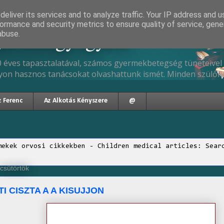
eliver its services and to analyze traffic. Your IP address and 
ormance and security metrics to ensure quality of service, gen
gyermekgyógyász
abuse.
 éves tapasztalatával, számos gyermekbetegség tüneteivel 
yon hasznos tanácsokat olvashattunk ismét. Minden szülőne
z Ferenc
Az Alkotás Kényszere
@
mekek orvosi cikkekben - Children medical articles: Sear
 csütörtök
I CISZTA A A KISUJJON