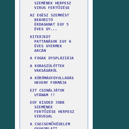
SZEMÉNEK HERPESZ
VIRUS FERTŐZÉSE
AZ EGÉSZ SZEMRÉST
BEBORITÓ
ÉRDAGANAT EGY 5
ÉVES GY...
KITERJEDT
PATTANÁSOK EGY 6
ÉVES GYERMEK
ARCÁN
A FOGAK DYSPLÁZIÁJA
A KORASZÜLÖTTEK
VAKSÁGÁRÓL
A KÖRÖMÁGYGYULLADÁS
HEVENY FORMÁJA
EZT CSINÁLJÁTOK
UTÁNAM !!
EGY KISDED JOBB
SZEMÉNEK
FERTŐZÉSE HERPESZ
VIRUSSAL
A CSECSEMŐVÉDELEM
GYAKORLATI