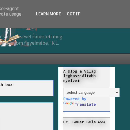
user-agent
erate usage
LEARN MORE
GOT IT
és kezelésével ismerteti meg
k ajánlom figyelmébe." K.L.
A blog a Világ
leghasználtabb
nyelvein
ch box
Powered by
Translate
Dr. Bauer Bela www