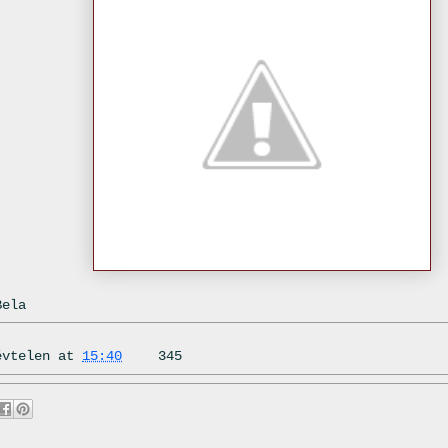
Bela
évtelen
at
15:40
345