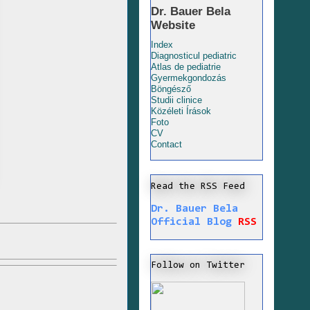
Dr. Bauer Bela
Website
Index
Diagnosticul pediatric
Atlas de pediatrie
Gyermekgondozás
Böngésző
Studii clinice
Közéleti Írások
Foto
CV
Contact
Read the RSS Feed
Dr. Bauer Bela
Official Blog
RSS
Follow on Twitter