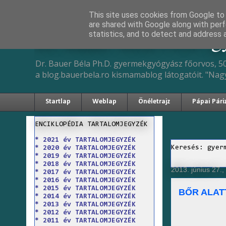
This site uses cookies from Google to d
are shared with Google along with perf
Dr. Bauer Béla Ph.D. 
statistics, and to detect and address 
Dr. Bauer Béla Ph.D. gyermekgyógyász főorvos, 50
a blog.bauerbela.ro kismamablog látogatóit. "Nag
Startlap
Weblap
Önéletrajz
Pápai Pári
ENCIKLOPÉDIA TARTALOMJEGYZÉK
* 2021 év TARTALOMJEGYZÉK
Keresés: gyer
* 2020 év TARTALOMJEGYZÉK
* 2019 év TARTALOMJEGYZÉK
* 2018 év TARTALOMJEGYZÉK
2013. június 27.,
* 2017 év TARTALOMJEGYZÉK
* 2016 év TARTALOMJEGYZÉK
* 2015 év TARTALOMJEGYZÉK
BŐR ALATT
* 2014 év TARTALOMJEGYZÉK
* 2013 év TARTALOMJEGYZÉK
* 2012 év TARTALOMJEGYZÉK
* 2011 év TARTALOMJEGYZÉK