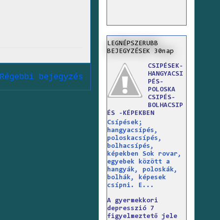
LEGNÉPSZERUBB
BEJEGYZÉSEK 30nap
CSIPÉSEK-
HANGYACSI
Régebbi bejegyzés
PÉS-
POLOSKA
CSIPÉS-
BOLHACSIP
ÉS -KÉPEKBEN
Csípések;
hangyacsípés,
poloskacsípés,
bolhacsípés,
képekben Sok rovar,
egyebek között a
hangyák, poloskák,
bolhák, képesek
csípni. E...
A gyermekkori
depresszió 7
figyelmeztető jele