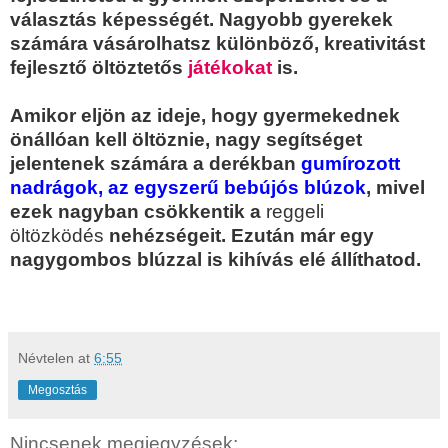
választás képességét. Nagyobb gyerekek
számára vásárolhatsz különböző, kreativitást
fejlesztő öltöztetős
játékokat
is.
Amikor eljön az ideje, hogy gyermekednek
önállóan kell öltöznie, nagy segítséget
jelentenek számára a derékban
gumírozott
nadrágok, az egyszerű bebújós blúzok
, mivel
ezek nagyban csökkentik a
reggeli
öltözködés
nehézségeit. Ezután már egy
nagygombos blúzzal is kihívás elé állíthatod.
Névtelen
at
6:55
Megosztás
Nincsenek megjegyzések: