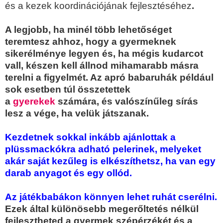
és a kezek koordinációjának fejlesztéséhez
.
A legjobb, ha minél több lehetőséget
teremtesz ahhoz, hogy a gyermeknek
sikerélménye legyen és, ha mégis kudarcot
vall, készen kell állnod mihamarabb másra
terelni a figyelmét. Az apró babaruhák például
sok esetben túl összetettek
a
gyerekek
számára, és valószínűleg sírás
lesz a vége, ha velük játszanak.
Kezdetnek sokkal inkább ajánlottak a
plüssmackókra adható pelerinek, melyeket
akár saját kezűleg is elkészíthetsz, ha van egy
darab anyagot és egy ollód.
Az játékbabákon könnyen lehet ruhát cserélni.
Ezek által különösebb megerőltetés nélkül
fejlesztheted a gyermek szépérzékét és a