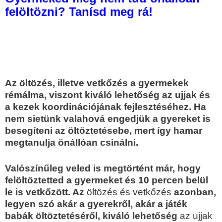
felöltözni? Tanísd meg rá!
Az öltözés, illetve vetkőzés a gyermekek
rémálma, viszont kiváló lehetőség az ujjak és
a kezek koordinációjának fejlesztéséhez. Ha
nem sietünk valahová engedjük a gyereket is
besegíteni az öltöztetésebe, mert így hamar
megtanulja önállóan csinálni.
Valószínűleg veled is megtörtént már, hogy
felöltöztetted a gyermeket és 10 percen belül
le is vetkőzött. Az
öltözés és vetkőzés
azonban,
legyen szó akár a gyerekről, akár a játék
babák öltöztetéséről, kiváló lehetőség
az ujjak