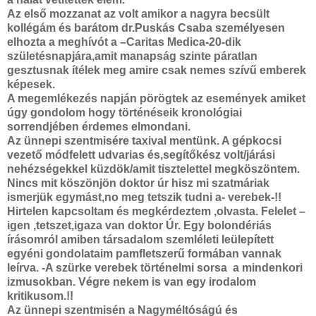
Az első mozzanat az volt amikor a nagyra becsült
kollégám és barátom dr.Puskás Csaba személyesen
elhozta a meghívót a –Caritas Medica-20-dik
születésnapjára,amit manapság szinte páratlan
gesztusnak ítélek meg amire csak nemes szívű emberek
képesek.
A megemlékezés napján pörögtek az események amiket
úgy gondolom hogy történéseik kronológiai
sorrendjében érdemes elmondani.
Az ünnepi szentmisére taxival mentünk. A gépkocsi
vezető módfelett udvarias és,segítőkész volt/járási
nehézségekkel küzdök/amit tisztelettel megköszöntem.
Nincs mit köszönjön doktor úr hisz mi szatmáriak
ismerjük egymást,no meg tetszik tudni a- verebek-!!
Hirtelen kapcsoltam és megkérdeztem ,olvasta. Felelet –
igen ,tetszet,igaza van doktor Úr. Egy bolondériás
írásomról amiben társadalom szemléleti leülepített
egyéni gondolataim pamfletszerű formában vannak
leírva. -A szürke verebek történelmi sorsa a mindenkori
izmusokban. Végre nekem is van egy irodalom
kritikusom.!!
Az ünnepi szentmisén a Nagyméltóságú és