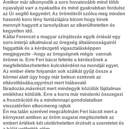
Amikor már alkonyodik a sors hovatovább mind több
nyavalyát varr a nyakadba és mind gyakrabban fordulsz
az Úr segítő kegyeiért. Az örömökről szólva meg minden
hasonló koru lény fantáziájára bízom hogy kinek
mennyit hagyott a tarsolyában az elkerülhetetlen és
kegyetlen idő.
Kállai Ferencet a magyar színjátszás egyik óriását egy
sors-interjú alkalmával az öregség általánosságairól
faggatták és a kérdezgető vigasztalásképpen
megjegyezte –hogy az öregségnek mégis vannak
örömei is. Erre Feri bácsi feltette a kérdezőnek a
megfellebbezhetetlen kulcskérdést-na mondjál egyet.
Az ember élete folyamán sok szálkát gyűjt össze a
körmei alatt úgy hogy már beleun ezeknek az
eltávolításába,egyrészt mert hiábavaló
fáradozás,másrészt mert mindegyik közülük fájdalmas
emlékhez kötődik. Erre a korra már mindenki összegezi
a frusztrációit és a mindennapi gondolataiban
visszatérően elkecmereg rajtuk
Én ma talán szerével megcáfolnám Feri bácsit mert a
környezet amiben az öröm sugarai megtiszteltek az
emberi értékek két utolérhetetlen érzését a szeretetet és
a hálát vetítették elém.