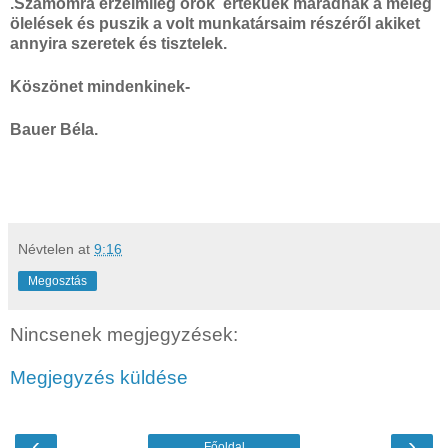
.Számomra érzelmileg örök értéküek maradnak a meleg
ölelések és puszik a volt munkatársaim részéről akiket
annyira szeretek és tisztelek.
Köszönet mindenkinek-
Bauer Béla.
Névtelen
at
9:16
Megosztás
Nincsenek megjegyzések:
Megjegyzés küldése
‹
›
Főoldal