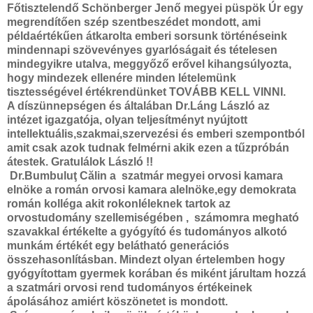
Főtisztelendő Schönberger Jenő megyei püspök Úr egy
megrendítően szép szentbeszédet mondott, ami
példaértékűen átkarolta emberi sorsunk történéseink
mindennapi szövevényes gyarlóságait és tételesen
mindegyikre utalva, meggyőző erővel kihangsúlyozta,
hogy mindezek ellenére minden lételemünk
tisztességével értékrendünket TOVÁBB KELL VINNI.
A díszünnepségen és általában Dr.Láng László az
intézet igazgatója, olyan teljesítményt nyújtott
intellektuális,szakmai,szervezési és emberi szempontból
amit csak azok tudnak felmérni akik ezen a tűzpróbán
átestek. Gratulálok László !!
Dr.Bumbuluţ Călin a szatmár megyei orvosi kamara
elnöke a román orvosi kamara alelnöke,egy demokrata
román kolléga akit rokonléleknek tartok az
orvostudomány szellemiségében , számomra megható
szavakkal értékelte a gyógyító és tudományos alkotó
munkám értékét egy belátható generációs
összehasonlításban. Mindezt olyan értelemben hogy
gyógyítottam gyermek korában és miként járultam hozzá
a szatmári orvosi rend tudományos értékeinek
ápolásához amiért köszönetet is mondott.