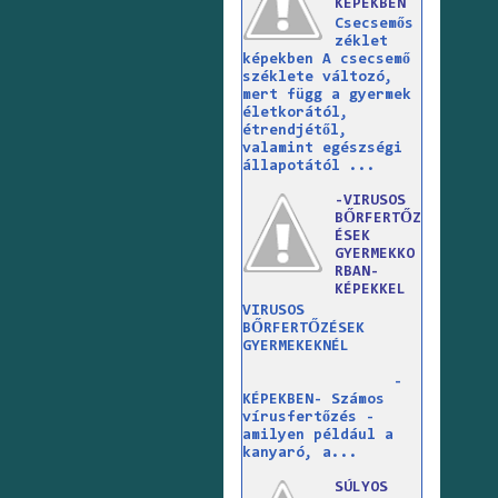
KÉPEKBEN
Csecsemős
zéklet
képekben A csecsemő
széklete változó,
mert függ a gyermek
életkorától,
étrendjétől,
valamint egészségi
állapotától ...
-VIRUSOS
BŐRFERTŐZ
ÉSEK
GYERMEKKO
RBAN-
KÉPEKKEL
VIRUSOS
BŐRFERTŐZÉSEK
GYERMEKEKNÉL
-
KÉPEKBEN- Számos
vírusfertőzés -
amilyen például a
kanyaró, a...
SÚLYOS