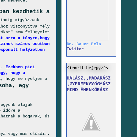
sak medence.
ban kezdhetik a
indig vigyázzunk
ához viszonyítva mély
rókat" sem felügyelet
ét arra a tényre,hogy
azinok számos esetben
Dr. Bauer Bela
exponált helyzetben
Twitter
k. Ezekben pici
Kiemelt bejegyzés
úgy, hogy a
HALÁSZ,,MADARÁSZ
a, hogy ne nyeljen a
,GYERMEKGYÓGYÁSZ
soha, egy
MIND ÉHENKÓRÁSZ
tegyünk alájuk
b időre a
zhatnak a bogarak, és
gya vagy más élősdi..