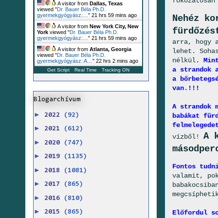
fokozatosan
A visitor from
Dallas, Texas
viewed "
Dr. Bauer Béla Ph.D.
gyermekgyógyász:…
"
21 hrs 59 mins ago
Nehéz ko
A visitor from
New York City, New
fürdőzés
York
viewed "
Dr. Bauer Béla Ph.D.
gyermekgyógyász:…
"
21 hrs 59 mins ago
arra, hogy 
A visitor from
Atlanta, Georgia
lehet. Soha
viewed "
Dr. Bauer Béla Ph.D.
nélkül
.
Min
gyermekgyógyász: A…
"
22 hrs 2 mins ago
a strandok 
Get Script
Real Time
Tracking ON
a bőrbetegs
van.!!!
Blogarchívum
A strandok 
►
babákat für
2022
(92)
felmelegede
►
2021
(612)
A 
vízből!
►
2020
(747)
másodper
►
2019
(1135)
Fontos tudn
►
2018
(1081)
valamit, po
►
babakocsiba
2017
(865)
megcsípheti
►
2016
(810)
►
Előfordul s
2015
(865)