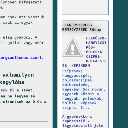
ülönösen kifejezett
ok
.
már csak azt vesszük
z csak az egyik
LEGNÉPSZERUBB
BEJEGYZÉSEK 30nap
n elég gyakori. A
CSIPÉSEK-
til géllel vagy akár
HANGYACSI
PÉS-
POLOSKA
CSIPÉS-
lergiaellenes szert,
BOLHACSIP
ÉS -KÉPEKBEN
Csípések;
 valamilyen
hangyacsípés,
poloskacsípés,
kagylóba
bolhacsípés,
képekben Sok rovar,
tsuk ki a sebet.
egyebek között a
tea ne legyen se
hangyák, poloskák,
s elrontsuk az ő és a
bolhák, képesek
csípni. E...
A gyermekkori
depresszió 7
figyelmeztető jele