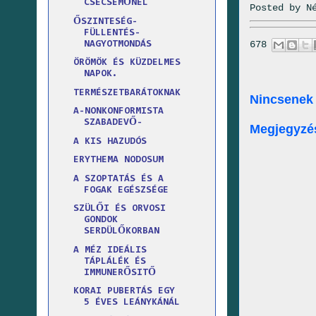
CSECSEMŐNÉL
Posted by
N
ŐSZINTESÉG-
FÜLLENTÉS-
678
NAGYOTMONDÁS
ÖRÖMÖK ÉS KÜZDELMES
NAPOK.
TERMÉSZETBARÁTOKNAK
Nincsenek
A-NONKONFORMISTA
SZABADEVŐ-
Megjegyzé
A KIS HAZUDÓS
ERYTHEMA NODOSUM
A SZOPTATÁS ÉS A
FOGAK EGÉSZSÉGE
SZÜLŐI ÉS ORVOSI
GONDOK
SERDÜLŐKORBAN
A MÉZ IDEÁLIS
TÁPLÁLÉK ÉS
IMMUNERŐSITŐ
KORAI PUBERTÁS EGY
5 ÉVES LEÁNYKÁNÁL