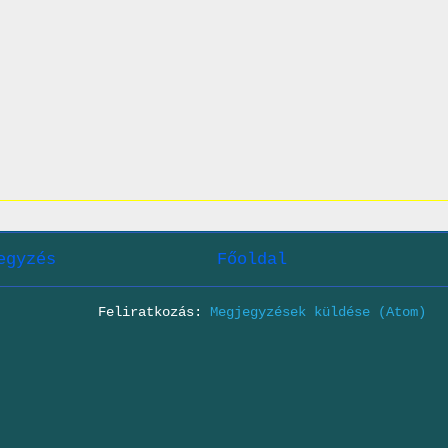
egyzés
Főoldal
Feliratkozás:
Megjegyzések küldése (Atom)