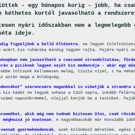
löttek - egy hónapos korig - jobb, ha csa
n kéthetes kortól javasolható a rendszere
tesen nyári időszakban nem a legmelegebb 
séta ideje.
ndig figyeljünk a kellő öltözetre
, ne legyen túlöltöztet
e azért kis ruhácska mindig legyen rajta. Fejére nyári s
hónapban nem javasolható a csecsemő strandoltatása, fürd
orán a piciknek legyen saját kis medencéje - akár egy mű
 ebbe töltsünk kellemesen meleg, tiszta vizet, s ha néhá
az aztán maga a boldogság.
edencéket" szerencsére magunkkal is vihetjük a strandra 
 kis kádat ne tegyük sohase a tűző napra, inkább félárny
rszámú napozókrémmel, olajjal kenjük be a testüket. Fejü
ecsemőket, akik még nem tudnak biztosan ülni, csak rövid
, méghozzá jó óvatosan
. A nagyobbacskák már hosszabb idő
 vannak gyermekmedencék
, ezek különböző méretűek, egész 