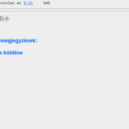
évtelen
at
9:21
345
 megjegyzések:
s küldése