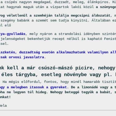
 a csípés nagyon megdagad, duzzadt, meleg, élénkpiros. K
kat hagynak maguk után a vízpartok lakói közül
a szúnyog
yog véletlenül a szemhéján találja megcsípni áldozatát
, 
 szegény babánk a szemét sem tudja kinyitni. Általában e
ul elő
tya-gyulladás
, mely nyáron a strandolási idényben szinté
 jelenségeket bekenhetjük recept nélkül is kapható Fenis
csel.
iszketés, duzzadtság esetén alkalmazhatunk valamilyen al
csak orvosi javaslatra
.
nk kell a már csúszó-mászó picire, nehogy
 éles tárgyba, esetleg növénybe vagy pl. 
. Ha mégis előfordul, fontos, hogy minél hamarabb tisztí
ogy a melegben itassuk a gyereket
. De a limonádé vagy a 
oha ne legyen túl hideg. Nehogy beteggé tegyük a babát, 
unkat!
Bela