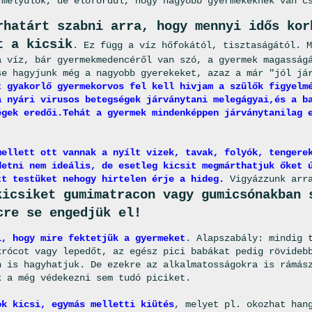
 mélyülők, de előfordul, hogy nagyobb gyermekeknek van c
rhatárt szabni arra, hogy mennyi idős kor
t a kicsik
. Ez függ a víz hőfokától, tisztaságától. M
a víz, bár gyermekmedencéről van szó, a gyermek magasság
se hagyjunk még a nagyobb gyerekeket, azaz a már "jól já
t gyakorlő gyermekorvos fel kell hivjam a szülők figyelm
a nyári virusos betegségek járványtani melegágyai,és a b
égek eredői.Tehát a gyermek mindenképpen járványtanilag 
mellett ott vannak a nyílt vizek, tavak, folyók, tengere
detni nem ideális, de esetleg kicsit megmárthatjuk
őket 
tt testüket nehogy hirtelen érje a hideg.
Vigyázzunk arr
kicsiket gumimatracon vagy gumicsónakban 
cre se engedjük el!
i, hogy mire fektetjük a gyermeket
. Alapszabály: mindig 
krócot vagy lepedőt, az egész pici babákat pedig rövideb
n is hagyhatjuk. De ezekre az alkalmatosságokra is rámás
k a még védekezni sem tudó piciket.
ok kicsi, egymás melletti kiütés
, melyet pl. okozhat han