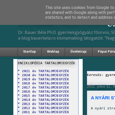
This site uses cookies from Google to d
are shared with Google along with perf
Dr. Bauer Béla Ph.D. 
statistics, and to detect and address 
Dr. Bauer Béla Ph.D. gyermekgyógyász főorvos, 50
a blog.bauerbela.ro kismamablog látogatóit. "Nag
Startlap
Weblap
Önéletrajz
Pápai Pári
ENCIKLOPÉDIA TARTALOMJEGYZÉK
* 2021 év TARTALOMJEGYZÉK
Keresés: gyer
* 2020 év TARTALOMJEGYZÉK
* 2019 év TARTALOMJEGYZÉK
* 2018 év TARTALOMJEGYZÉK
2011. július 11., 
* 2017 év TARTALOMJEGYZÉK
* 2016 év TARTALOMJEGYZÉK
* 2015 év TARTALOMJEGYZÉK
A NYÁRI 
* 2014 év TARTALOMJEGYZÉK
* 2013 év TARTALOMJEGYZÉK
* 2012 év TARTALOMJEGYZÉK
A nyári str
* 2011 év TARTALOMJEGYZÉK