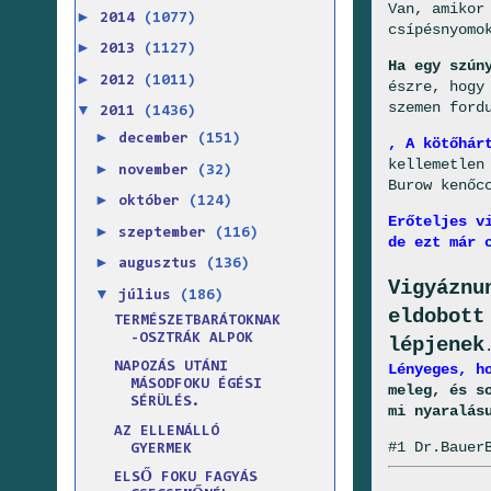
Van, amikor
►
2014
(1077)
csípésnyomo
►
2013
(1127)
Ha egy szún
►
2012
(1011)
észre, hogy
szemen ford
▼
2011
(1436)
►
december
(151)
, A kötőhár
kellemetlen
►
november
(32)
Burow kenőc
►
október
(124)
Erőteljes v
►
szeptember
(116)
de ezt már 
►
augusztus
(136)
Vigyáznu
▼
július
(186)
eldobott
TERMÉSZETBARÁTOKNAK
-OSZTRÁK ALPOK
lépjenek
NAPOZÁS UTÁNI
Lényeges, h
MÁSODFOKU ÉGÉSI
meleg, és s
SÉRÜLÉS.
mi nyaralás
AZ ELLENÁLLÓ
#1 Dr.Bauer
GYERMEK
ELSŐ FOKU FAGYÁS