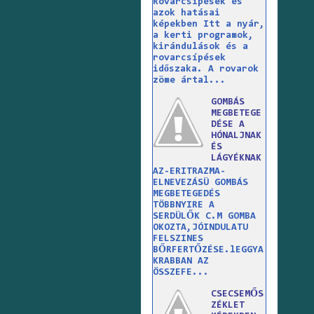
Rovarcsípések és
azok hatásai
képekben Itt a nyár,
a kerti programok,
kirándulások és a
rovarcsípések
időszaka. A rovarok
zöme ártal...
GOMBÁS
MEGBETEGE
DÉSE A
HÓNALJNAK
ÉS
LÁGYÉKNAK
AZ-ERITRAZMA-
ELNEVEZÁSÜ GOMBÁS
MEGBETEGEDÉS
TÖBBNYIRE A
SERDÜLŐK C.M GOMBA
OKOZTA,JÓINDULATU
FELSZINES
BŐRFERTŐZÉSE.lEGGYA
KRABBAN AZ
ÖSSZEFE...
CSECSEMŐS
ZÉKLET