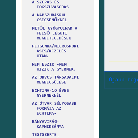
A SZOPÁS ÉS
FOGSZUVASODÁS
A NAPSZURÁSRÓL
CSECSEMŐKNÉL
MITŐL GYÓGYULNAK A
FELSŐ LÉGUTI
MEGBETEGEDÉSEK
FEJGOMBA/MICROSPORI
ASIS/KEZELÉS
UTÁN.
NEM ESZIK -NEM
HIZIK A GYERMEK.
AZ ORVOS TÁRSADALMI
Újabb bej
MEGBECSÜLÉSE
ECHTIMA-1O ÉVES
GYERMEKNÉL
AZ ÓTVAR SÚLYOSABB
FORMÁJA AZ
ECHTIMA-
BÁNYAVIRÁG-
KAPNIKBÁNYA
TESTSZERTE