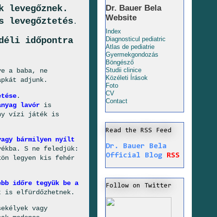
k levegőznek.
Dr. Bauer Bela
Website
s levegőztetés
.
Index
déli időpontra
Diagnosticul pediatric
Atlas de pediatrie
Gyermekgondozás
Böngésző
Studii clinice
ve a baba, ne
Közéleti Írások
apkát adjunk.
Foto
CV
etése
.
Contact
anyag lavór
is
ny vízi játék is
Read the RSS Feed
vagy bármilyen nyílt
Dr. Bauer Bela
ékba. S ne feledjük:
Official Blog
RSS
kön legyen kis fehér
ebb időre tegyük be a
Follow on Twitter
t is elfürdőzhetnek.
sekélyek vagy