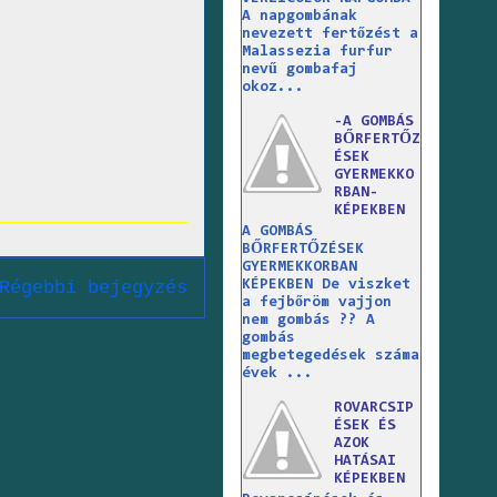
A napgombának
nevezett fertőzést a
Malassezia furfur
nevű gombafaj
okoz...
-A GOMBÁS
BŐRFERTŐZ
ÉSEK
GYERMEKKO
RBAN-
KÉPEKBEN
A GOMBÁS
BŐRFERTŐZÉSEK
GYERMEKKORBAN
Régebbi bejegyzés
KÉPEKBEN De viszket
a fejbőröm vajjon
nem gombás ?? A
gombás
megbetegedések száma
évek ...
ROVARCSIP
ÉSEK ÉS
AZOK
HATÁSAI
KÉPEKBEN