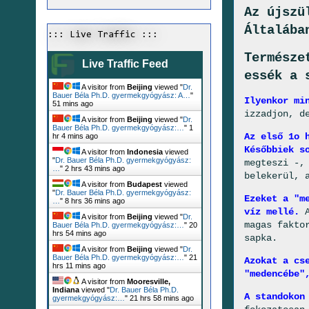
Az újszü
Általába
::: Live Traffic :::
Természe
Live Traffic Feed
essék a 
A visitor from
Beijing
viewed "
Dr.
Bauer Béla Ph.D. gyermekgyógyász: A…
"
Ilyenkor mi
51 mins ago
izzadjon, d
A visitor from
Beijing
viewed "
Dr.
Bauer Béla Ph.D. gyermekgyógyász:…
"
1
Az első 1o 
hr 4 mins ago
Későbbiek s
A visitor from
Indonesia
viewed
"
Dr. Bauer Béla Ph.D. gyermekgyógyász:
megteszi -,
…
"
2 hrs 43 mins ago
belekerül, 
A visitor from
Budapest
viewed
"
Dr. Bauer Béla Ph.D. gyermekgyógyász:
Ezeket a "m
…
"
8 hrs 36 mins ago
víz mellé.
A
A visitor from
Beijing
viewed "
Dr.
magas fakto
Bauer Béla Ph.D. gyermekgyógyász:…
"
20
hrs 54 mins ago
sapka.
A visitor from
Beijing
viewed "
Dr.
Bauer Béla Ph.D. gyermekgyógyász:…
"
21
Azokat a cs
hrs 11 mins ago
"medencébe"
A visitor from
Mooresville,
Indiana
viewed "
Dr. Bauer Béla Ph.D.
A standokon
gyermekgyógyász:…
"
21 hrs 58 mins ago