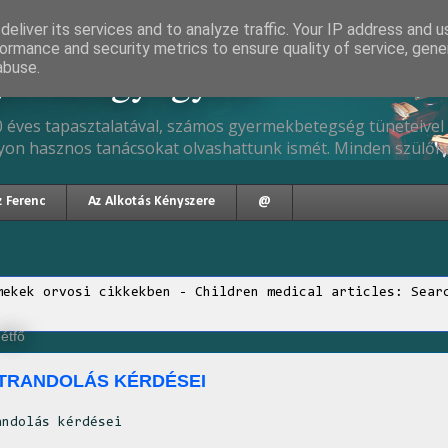
eliver its services and to analyze traffic. Your IP address and 
ormance and security metrics to ensure quality of service, gen
gyermekgyógyász
abuse.
 éves tapasztalatával, számos gyermekbetegség tüneteivel 
yon hasznos tanácsokat olvashattunk ismét. Minden szülőne
z Ferenc
Az Alkotás Kényszere
@
mekek orvosi cikkekben - Children medical articles: Sear
hétfő
STRANDOLÁS KÉRDÉSEI
andolás kérdései