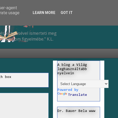
user-agent
erate usage
LEARN MORE
GOT IT
és kezelésével ismerteti meg
k ajánlom figyelmébe." K.L.
A blog a Világ
leghasználtabb
nyelvein
ch box
Powered by
Translate
Dr. Bauer Bela www