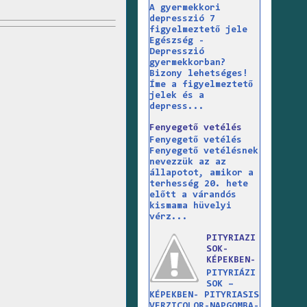
A gyermekkori
depresszió 7
figyelmeztető jele
Egészség -
Depresszió
gyermekkorban?
Bizony lehetséges!
Íme a figyelmeztető
jelek és a
depress...
Fenyegető vetélés
Fenyegető vetélés
Fenyegető vetélésnek
nevezzük az az
állapotot, amikor a
terhesség 20. hete
előtt a várandós
kismama hüvelyi
vérz...
PITYRIAZI
SOK-
KÉPEKBEN-
PITYRIÁZI
SOK –
KÉPEKBEN- PITYRIASIS
VERZICOLOR-NAPGOMBA-