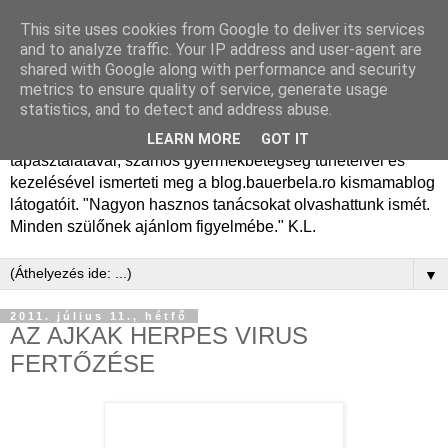
This site uses cookies from Google to deliver its services
Dr. Bauer Béla Ph.D.
and to analyze traffic. Your IP address and user-agent are
shared with Google along with performance and security
gyermekgyógyász
metrics to ensure quality of service, generate usage
statistics, and to detect and address abuse.
Dr. Bauer Béla Ph.D. gyermekgyógyász főorvos, 50 éves
LEARN MORE
GOT IT
tapasztalatával, számos gyermekbetegség tüneteivel és
kezelésével ismerteti meg a blog.bauerbela.ro kismamablog
látogatóit. "Nagyon hasznos tanácsokat olvashattunk ismét.
Minden szülőnek ajánlom figyelmébe." K.L.
▼
2011. július 11., hétfő
AZ AJKAK HERPES VIRUS
FERTŐZÉSE