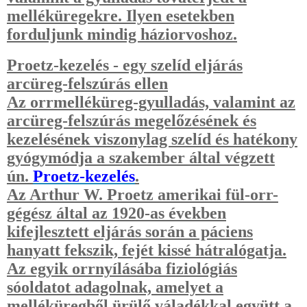
melléküregekre. Ilyen esetekben
forduljunk mindig háziorvoshoz.
Proetz-kezelés - egy szelíd eljárás
arcüreg-felszúrás ellen
Az orrmelléküreg-gyulladás, valamint az
arcüreg-felszúrás megelőzésének és
kezelésének viszonylag szelíd és hatékony
gyógymódja a szakember által végzett
ún.
Proetz-kezelés
.
Az Arthur W. Proetz amerikai fül-orr-
gégész által az 1920-as években
kifejlesztett eljárás során a páciens
hanyatt fekszik, fejét kissé hátralógatja.
Az egyik orrnyílásába fiziológiás
sóoldatot adagolnak, amelyet a
melléküregből ürülő váladékkal együtt a