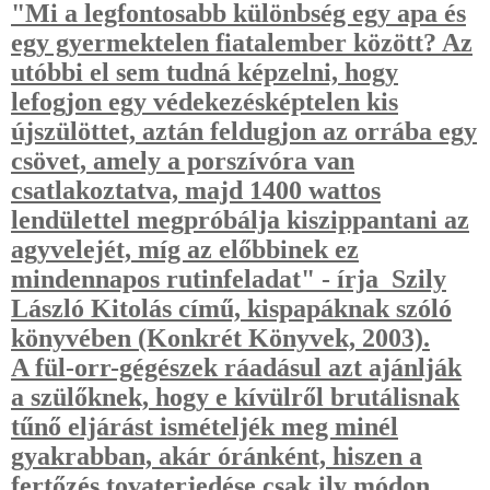
"Mi a legfontosabb különbség egy apa és
egy gyermektelen fiatalember között? Az
utóbbi el sem tudná képzelni, hogy
lefogjon egy védekezésképtelen kis
újszülöttet, aztán feldugjon az orrába egy
csövet, amely a porszívóra van
csatlakoztatva, majd 1400 wattos
lendülettel megpróbálja kiszippantani az
agyvelejét, míg az előbbinek ez
mindennapos rutinfeladat" - írja Szily
László
Kitolás
című, kispapáknak szóló
könyvében (Konkrét Könyvek, 2003).
A fül-orr-gégészek ráadásul azt ajánlják
a szülőknek, hogy e kívülről brutálisnak
tűnő eljárást ismételjék meg minél
gyakrabban, akár óránként, hiszen a
fertőzés tovaterjedése csak ily módon