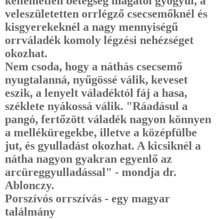
kellemetlen betegség magától gyógyul, a
veleszületetten orrlégző csecsemőknél és
kisgyerekeknél a nagy mennyiségű
orrváladék komoly légzési nehézséget
okozhat.
Nem csoda, hogy a náthás csecsemő
nyugtalanná, nyűgössé válik, keveset
eszik, a lenyelt váladéktól fáj a hasa,
széklete nyákossá válik. "Ráadásul a
pangó, fertőzött váladék nagyon könnyen
a melléküregekbe, illetve a középfülbe
jut, és gyulladást okozhat. A kicsiknél a
nátha nagyon gyakran egyenlő az
arcüreggyulladással" - mondja dr.
Ablonczy.
Porszívós orrszívás - egy magyar
találmány