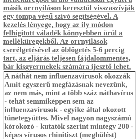
másik orrnyíláson keresztül visszaszívják
egy tompa végű szívó segítségével. A
kezelés lényege, hogy az ily módon
felhígitott váladék könnyebben ürül a
melléküregekből. Az orrnyílások
cserélgetésével az öblögetés 5-6 percig
tart, az eljárás teljesen fájdalommentes,
bár kisgyermekek számára ijesztő lehet.
A náthát nem influenzavírusok okozzák
Amit egyszerű megfázásnak nevezünk,
az nem más, mint a több száz náthavírus
- tehát semmiképpen sem az
influenzavírusok - egyike által okozott
tünetegyüttes. Mivel nagyon nagyszámú
kórokozó - kutatók szerint mintegy 200 -
képes vírusos rhinitiszt (meghűlést)