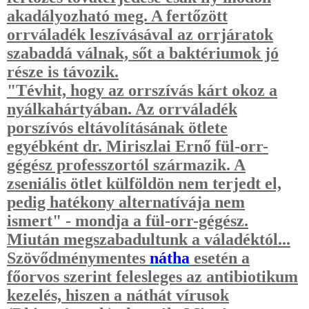
akadályozható meg. A fertőzött
orrváladék leszívásával az orrjáratok
szabaddá válnak, sőt a baktériumok jó
része is távozik.
"Tévhit, hogy az orrszívás kárt okoz a
nyálkahártyában. Az orrváladék
porszívós eltávolításának ötlete
egyébként dr. Miriszlai Ernő fül-orr-
gégész professzortól származik. A
zseniális ötlet külföldön nem terjedt el,
pedig hatékony alternatívája nem
ismert" - mondja a fül-orr-gégész.
Miután megszabadultunk a váladéktól...
Szövődménymentes
nátha
esetén a
főorvos szerint felesleges az antibiotikum
kezelés, hiszen a náthát vírusok