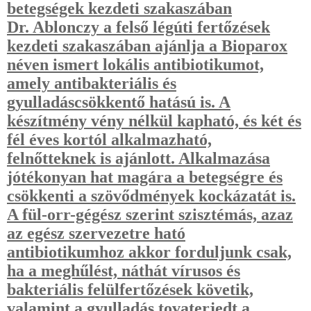
betegségek kezdeti szakaszában
Dr. Ablonczy a felső légúti fertőzések
kezdeti szakaszában ajánlja a Bioparox
néven ismert lokális antibiotikumot,
amely antibakteriális és
gyulladáscsökkentő hatású is. A
készítmény vény nélkül kapható, és két és
fél éves kortól alkalmazható,
felnőtteknek is ajánlott. Alkalmazása
jótékonyan hat magára a betegségre és
csökkenti a szövődmények kockázatát is.
A fül-orr-gégész szerint szisztémás, azaz
az egész szervezetre ható
antibiotikumhoz akkor forduljunk csak,
ha a meghűlést, náthát vírusos és
bakteriális felülfertőzések követik,
valamint a gyulladás tovaterjedt a