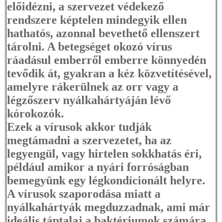
előidézni, a szervezet védekező
rendszere képtelen mindegyik ellen
hathatós, azonnal bevethető ellenszert
tárolni. A betegséget okozó vírus
ráadásul emberről emberre könnyedén
tevődik át, gyakran a kéz közvetítésével,
amelyre rákerülnek az orr vagy a
légzőszerv nyálkahártyáján lévő
kórokozók.
Ezek a vírusok akkor tudják
megtámadni a szervezetet, ha az
legyengül, vagy hirtelen sokkhatás éri,
például amikor a nyári forróságban
bemegyünk egy légkondícionált helyre.
A vírusok szaporodása miatt a
nyálkahártyák megduzzadnak, ami már
ideális táptalaj a baktériumok számára