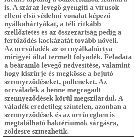
is. A száraz levegő gyengíti a vírusok
elleni első védelmi vonalat képező
nyálkahártyákat, a téli ritkább
szellőztetés és az összezártság pedig a
fertőződés kockázatát tovább növeli.
Az orrváladék az orrnyálkahártya
mirigyei által termelt folyadék. Feladata
a beáramló levegő nedvesítése, valamint
hogy kiszűrje és megkösse a bejutó
szennyeződéseket, polleneket. Az
orrváladék a benne megragadt
szennyeződések körül megszilárdul. A
váladék eredetileg színtelen, azonban a
szennyeződések és az orrüregben is
megtalálható baktériumok sárgásra,
zöldesre színezhetik.