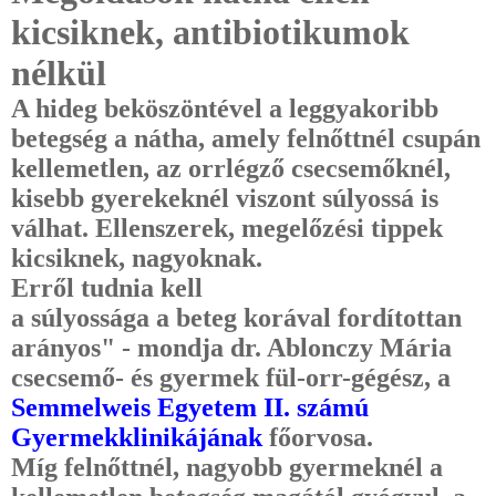
kicsiknek, antibiotikumok
nélkül
A hideg beköszöntével a leggyakoribb
betegség a nátha, amely felnőttnél csupán
kellemetlen, az orrlégző csecsemőknél,
kisebb gyerekeknél viszont súlyossá is
válhat. Ellenszerek, megelőzési tippek
kicsiknek, nagyoknak.
Erről tudnia kell
a súlyossága a beteg korával fordítottan
arányos" - mondja dr. Ablonczy Mária
csecsemő- és gyermek fül-orr-gégész, a
Semmelweis Egyetem II. számú
Gyermekklinikájának
főorvosa.
Míg felnőttnél, nagyobb gyermeknél a