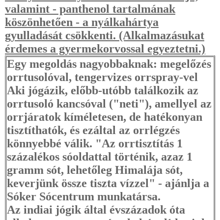
valamint - panthenol tartalmának
köszönhetően - a nyálkahártya
gyulladását csökkenti. (Alkalmazásukat
érdemes a gyermekorvossal egyeztetni.)
Egy megoldás nagyobbaknak: megelőzés
orrtusolóval, tengervizes orrspray-vel
Aki jógázik, előbb-utóbb találkozik az
orrtusoló kancsóval ("neti"), amellyel az
orrjáratok kíméletesen, de hatékonyan
tisztíthatók, és ezáltal az orrlégzés
könnyebbé válik. "Az orrtisztítás 1
százalékos sóoldattal történik, azaz 1
gramm sót, lehetőleg Himalája sót,
keverjünk össze tiszta vízzel" - ajánlja a
Sóker Sócentrum munkatársa.
Az indiai jógik által évszázadok óta