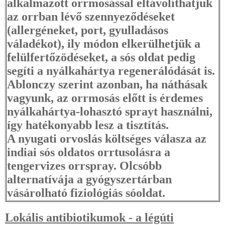
alkalmazott orrmosással eltávolíthatjuk
az orrban lévő szennyeződéseket
(allergéneket, port, gyulladásos
váladékot), ily módon elkerülhetjük a
felülfertőzödéseket, a sós oldat pedig
segíti a nyálkahártya regenerálódását is.
Ablonczy szerint azonban, ha náthásak
vagyunk, az orrmosás előtt is érdemes
nyálkahártya-lohasztó sprayt használni,
így hatékonyabb lesz a tisztítás.
A nyugati orvoslás költséges válasza az
indiai sós oldatos orrtusolásra a
tengervizes orrspray. Olcsóbb
alternatívája a gyógyszertárban
vásárolható fiziológiás sóoldat.
Lokális antibiotikumok - a légúti