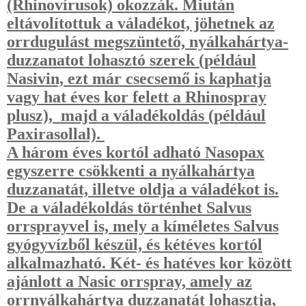
(Rhinovírusok) okozzák. Miután
eltávolítottuk a váladékot, jöhetnek az
orrdugulást megszüntető, nyálkahártya-
duzzanatot lohasztó szerek (például
Nasivin, ezt már csecsemő is kaphatja
vagy hat éves kor felett a Rhinospray
plusz), majd a váladékoldás (például
Paxirasollal).
A három éves kortól adható Nasopax
egyszerre csökkenti a nyálkahártya
duzzanatát, illetve oldja a váladékot is.
De a váladékoldás történhet Salvus
orrsprayvel is, mely a kíméletes Salvus
gyógyvízből készül, és kétéves kortól
alkalmazható. Két- és hatéves kor között
ajánlott a Nasic orrspray, amely az
orrnyálkahártya duzzanatát lohasztja,